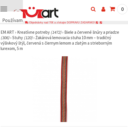
0
Používame
Objednávky nad 70€ a získajte DOPRAVU ZADARMO!
cookies
EM ART
›
Kreatívne potreby
(1472)
›
Biele a červené šnúry a priadze
🍪
(306)
›
Stuhy
(120)
›
Žakárová lemovacia stuha 10 mm – tradičný
Používame
výšivkový štýl, červená s čiernym lemom a zlatým a strieborným
cookies a
lurexom, 5 m
podobné
technológie,
aby sme
zabezpečili
správne
fungovanie
webovej
stránky,
zlepšili váš
používateľský
zážitok a s
vaším
súhlasom
analyzovali
návštevnosť
a
zobrazovali
relevantnejší