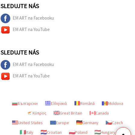
SLEDUJTE NÁS
EM ART na Facebooku
EM ART na YouTube
SLEDUJTE NÁS
EM ART na Facebooku
EM ART na YouTube
Български
Ελληνικά
Română
Moldova
Κύπρος
Great Britain
Canada
United States
Europe
Germany
Czech
Italy
Croatian
Poland
Hungary