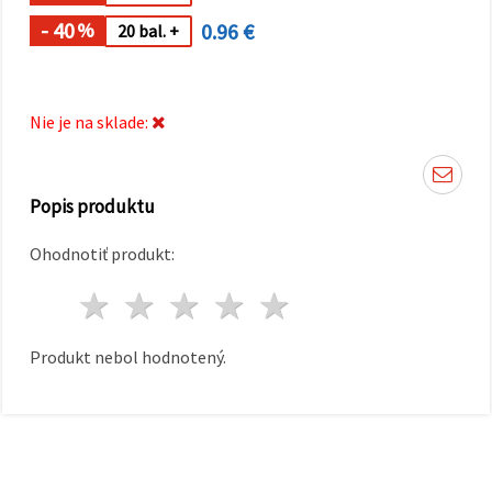
cookie a
kliknutím
- 40
0.96 €
%
20 bal. +
na tlačidlo
"Uložiť"
Prijať
Nie je na sklade:
všetko
Nastavenia
Popis produktu
Ohodnotiť produkt:
1 hviezda
2 hviezdy
3 hviezdy
4 hviezdy
5 hviezdy
Produkt nebol hodnotený.