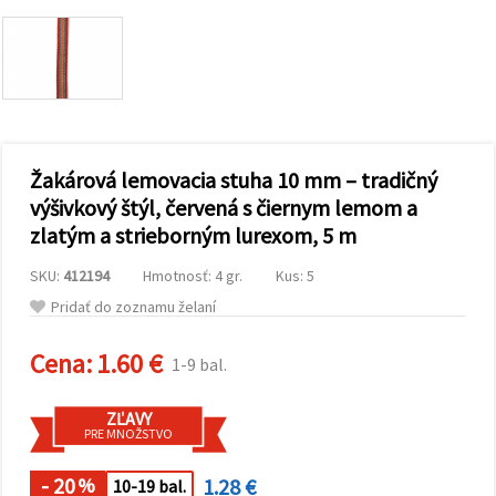
obsah a
reklamu, aj
s pomocou
našich
partnerov
pre
analytiku a
marketing.
Môžete
Žakárová lemovacia stuha 10 mm – tradičný
súhlasiť s
používaním
výšivkový štýl, červená s čiernym lemom a
všetkých
zlatým a strieborným lurexom, 5 m
súborov
cookie
kliknutím
SKU:
412194
Hmotnosť: 4 gr.
Kus: 5
na "Prijať
všetky!"
Pridať do zoznamu želaní
Alebo
môžete
uviesť svoje
Cena:
1.60 €
1-9 bal.
preferencie
v
Nastaveniach
ZĽAVY
výberom
PRE MNOŽSTVO
daného
typu
súborov
- 20
1.28 €
%
10-19 bal.