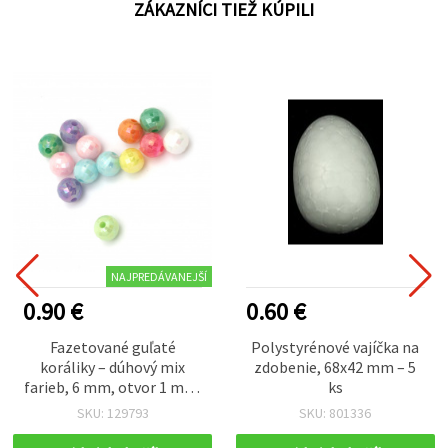
ZÁKAZNÍCI TIEŽ KÚPILI
NAJPREDÁVANEJŠÍ
0.90 €
0.60 €
Fazetované guľaté
Polystyrénové vajíčka na
koráliky – dúhový mix
zdobenie, 68x42 mm – 5
farieb, 6 mm, otvor 1 mm,
ks
20 g (cca 190 ks) na
SKU: 129793
SKU: 801336
kreatívnu tvorbu šperkov