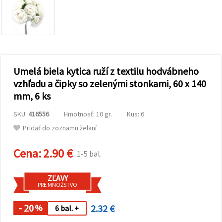
obsah a
reklamu, aj
s pomocou
našich
partnerov
pre
analytiku a
marketing.
Umelá biela kytica ruží z textilu hodvábneho
Môžete
súhlasiť s
vzhľadu a čipky so zelenými stonkami, 60 x 140
používaním
mm, 6 ks
všetkých
súborov
cookie
SKU:
416556
Hmotnosť: 10 gr.
Kus: 6
kliknutím
na "Prijať
Pridať do zoznamu želaní
všetky!"
Alebo
Cena:
2.90 €
môžete
1-5 bal.
uviesť svoje
preferencie
v
ZĽAVY
Nastaveniach
PRE MNOŽSTVO
výberom
daného
- 20
2.32 €
typu
%
6 bal. +
súborov