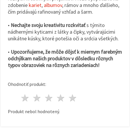
zdobenie
kariet
,
albumov
, rámov a mnoho ďalšieho,
čím pridávajú rafinovaný vzhľad a šarm.
•
Nechajte svoju kreativitu rozkvitať
s týmito
nádhernými kyticami z látky a čipky, vytvárajúcimi
unikátne kúsky, ktoré potešia oči a srdcia všetkých.
•
Upozorňujeme, že môže dôjsť k miernym farebným
odchýlkam našich produktov v dôsledku rôznych
typov obrazoviek na rôznych zariadeniach!
Ohodnotiť produkt:
1 hviezda
2 hviezdy
3 hviezdy
4 hviezdy
5 hviezdy
Produkt nebol hodnotený.