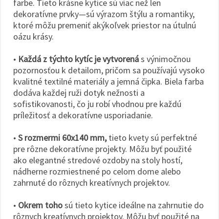
farbe. Tieto krásne kytice sú viac než len
dekoratívne prvky—sú výrazom štýlu a romantiky,
ktoré môžu premeniť akýkoľvek priestor na útulnú
oázu krásy.
•
Každá z týchto kytíc je vytvorená
s výnimočnou
pozornosťou k detailom, pričom sa používajú vysoko
kvalitné textilné materiály a jemná čipka. Biela farba
dodáva každej ruži dotyk nežnosti a
sofistikovanosti, čo ju robí vhodnou pre každú
príležitosť a dekoratívne usporiadanie.
•
S rozmermi 60x140 mm,
tieto kvety sú perfektné
pre rôzne dekoratívne projekty. Môžu byť použité
ako elegantné stredové ozdoby na stoly hostí,
nádherne rozmiestnené po celom dome alebo
zahrnuté do rôznych kreatívnych projektov.
•
Okrem toho
sú tieto kytice ideálne na zahrnutie do
rôznych kreatívnych projektov. Môžu byť použité na