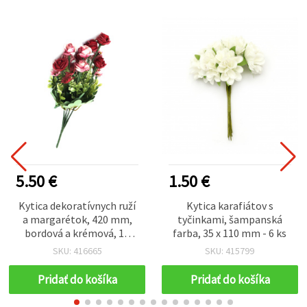
5.50 €
1.50 €
Kytica dekoratívnych ruží
Kytica karafiátov s
a margarétok, 420 mm,
tyčinkami, šampanská
bordová a krémová, 10
farba, 35 x 110 mm - 6 ks
stoniek, mix
SKU: 416665
SKU: 415799
Pridať do košíka
Pridať do košíka