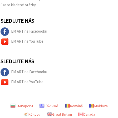
Často kladené otázky
SLEDUJTE NÁS
EM ART na Facebooku
EM ART na YouTube
SLEDUJTE NÁS
EM ART na Facebooku
EM ART na YouTube
Български
Ελληνικά
Română
Moldova
Κύπρος
Great Britain
Canada