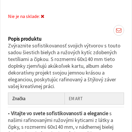
cookie a
kliknutím
na tlačidlo
"Uložiť"
Nie je na sklade:
Prijať
všetko
Popis produktu
Zvýraznite sofistikovanosť svojich výtvorov s touto
Nastavenia
sadou šiestich bielych a ružových kytíc zdobených
textíliami a čipkou. S rozmermi 60x140 mm tieto
doplnky zjemňujú akúkoľvek kartu, album alebo
dekoratívny projekt svojou jemnou krásou a
eleganciou, poskytujúc rafinovaný a štýlový záver
vašej kreatívnej práci.
Značka
EM ART
•
Vitajte vo svete sofistikovanosti a elegancie
s
našimi rafinovanými ružovými kyticami z látky a
čipky, s rozmermi 60x140 mm, v nádhernej bielej