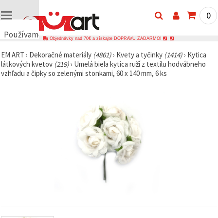
0
Používame
Objednávky nad 70€ a získajte DOPRAVU ZADARMO!
cookies
EM ART
›
Dekoračné materiály
(4861)
›
Kvety a tyčinky
(1414)
›
Kytica
🍪
látkových kvetov
(219)
›
Umelá biela kytica ruží z textilu hodvábneho
Používame
vzhľadu a čipky so zelenými stonkami, 60 x 140 mm, 6 ks
cookies a
podobné
technológie,
aby sme
zabezpečili
správne
fungovanie
webovej
stránky,
zlepšili váš
používateľský
zážitok a s
vaším
súhlasom
analyzovali
návštevnosť
a
zobrazovali
relevantnejší