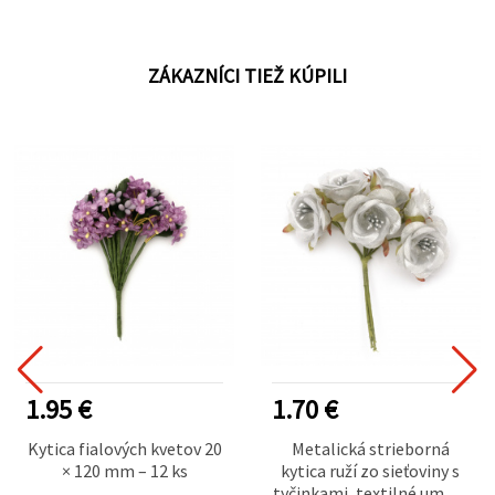
ZÁKAZNÍCI TIEŽ KÚPILI
1.95 €
1.70 €
Kytica fialových kvetov 20
Metalická strieborná
× 120 mm – 12 ks
kytica ruží zo sieťoviny s
tyčinkami, textilné umelé