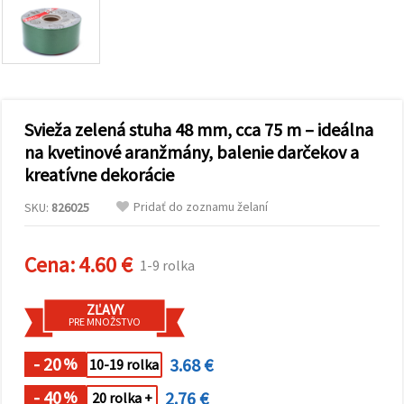
obsah a
reklamu, aj
s pomocou
našich
partnerov
pre
analytiku a
marketing.
Svieža zelená stuha 48 mm, cca 75 m – ideálna
Môžete
súhlasiť s
na kvetinové aranžmány, balenie darčekov a
používaním
kreatívne dekorácie
všetkých
súborov
cookie
Pridať do zoznamu želaní
SKU:
826025
kliknutím
na "Prijať
všetky!"
Cena:
4.60 €
Alebo
1-9 rolka
môžete
uviesť svoje
preferencie
ZĽAVY
v
PRE MNOŽSTVO
Nastaveniach
výberom
- 20
3.68 €
daného
%
10-19 rolka
typu
súborov
- 40
2.76 €
%
20 rolka +