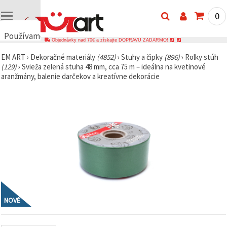
0
Používame
Objednávky nad 70€ a získajte DOPRAVU ZADARMO!
cookies
EM ART
›
Dekoračné materiály
(4852)
›
Stuhy a čipky
(896)
›
Rolky stúh
🍪
(129)
›
Svieža zelená stuha 48 mm, cca 75 m – ideálna na kvetinové
Používame
aranžmány, balenie darčekov a kreatívne dekorácie
cookies a
podobné
technológie,
aby sme
zabezpečili
správne
fungovanie
webovej
stránky,
zlepšili váš
používateľský
zážitok a s
vaším
súhlasom
analyzovali
návštevnosť
NOVÉ
a
zobrazovali
relevantnejší