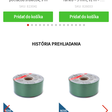
sviatočné kytice a
SKU: 823041
SKU: 826033
kreatívne balenie
darčekov
Pridať do košíka
Pridať do košíka
HISTÓRIA PREHLIADANIA
NOVÉ
NOVÉ