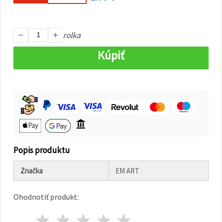
cookie a
kliknutím
na tlačidlo
"Uložiť"
rolka
Prijať
Kúpiť
všetko
Nastavenia
Popis produktu
Značka
EM ART
Ohodnotiť produkt:
1 hviezda
2 hviezdy
3 hviezdy
4 hviezdy
5 hviezdy