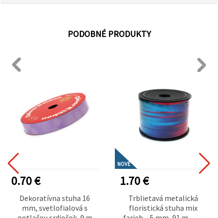
PODOBNÉ PRODUKTY
NOVÉ
0.70 €
1.70 €
Dekoratívna stuha 16
Trblietavá metalická
mm, svetlofialová s
floristická stuha mix
potlačou srdiečok, 9 m
farieb – 5 mm, 91 m – na