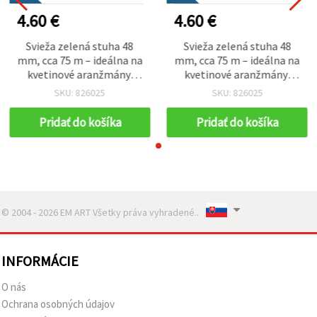
4.60 €
4.60 €
Svieža zelená stuha 48
Svieža zelená stuha 48
mm, cca 75 m – ideálna na
mm, cca 75 m – ideálna na
kvetinové aranžmány,
kvetinové aranžmány,
balenie darčekov a
balenie darčekov a
SKU: 826025
SKU: 826025
kreatívne dekorácie
kreatívne dekorácie
Pridať do košíka
Pridať do košíka
© 2004 - 2026 EM ART Všetky práva vyhradené..
INFORMÁCIE
O nás
Ochrana osobných údajov