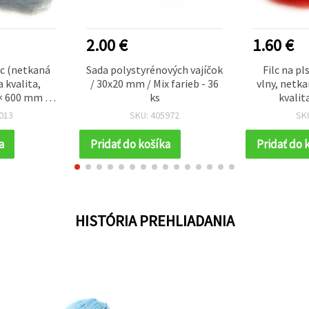
2.00 €
1.60 €
lc (netkaná
Sada polystyrénových vajíčok
Filc na p
a kvalita,
/ 30x20 mm / Mix farieb - 36
vlny, netka
 × 600 mm –
ks
kvalit
oranžovo‑če
013
SKU: 405972
SK
mm
a
Pridať do košíka
Pridať do 
HISTÓRIA PREHLIADANIA