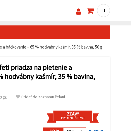
0
e a háčkovanie – 65 % hodvábny kašmír, 35 % bavlna, 50 g
ti priadza na pletenie a
% hodvábny kašmír, 35 % bavlna,
Pridať do zoznamu želaní
 gr.
ZĽAVY
s
PRE MNOŽSTVO