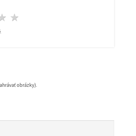
zda
viezdy
3 hviezdy
4 hviezdy
5 hviezdy
.
ahrávať obrázky).