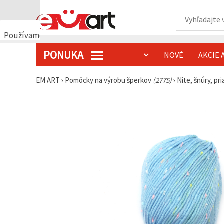
Používame
cookies
PONUKA
NOVÉ
AKCIE 
🍪
Používame
cookies a
EM ART
›
Pomôcky na výrobu šperkov
(2775)
›
Nite, šnúry, pr
podobné
technológie,
aby sme
zabezpečili
správne
fungovanie
webovej
stránky,
zlepšili váš
používateľský
zážitok a s
vaším
súhlasom
analyzovali
návštevnosť
a
zobrazovali
relevantnejší