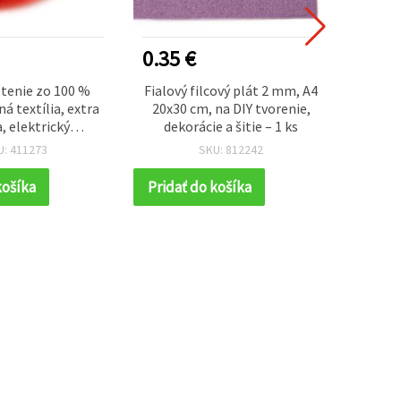
0.35 €
1.20
lstenie zo 100 %
Fialový filcový plát 2 mm, A4
Bordov
ná textília, extra
20x30 cm, na DIY tvorenie,
Worste
a, elektrický
dekorácie a šitie – 1 ks
rvený, 700 × 600
U: 411273
SKU: 812242
 – 50 g
košíka
Pridať do košíka
Prida