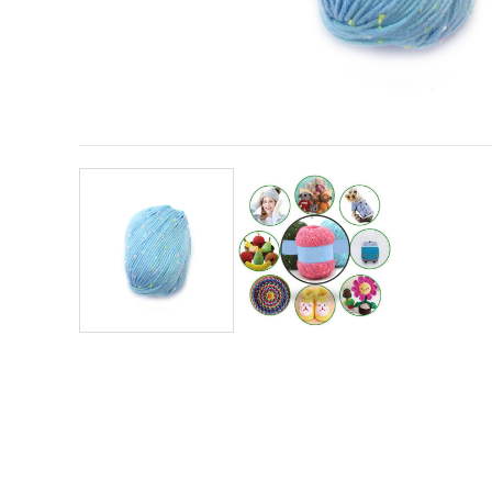
obsah a
reklamu, aj
s pomocou
našich
partnerov
pre
analytiku a
marketing.
Môžete
súhlasiť s
používaním
všetkých
súborov
cookie
kliknutím
na "Prijať
všetky!"
Alebo
môžete
uviesť svoje
preferencie
v
Nastaveniach
výberom
daného
typu
súborov