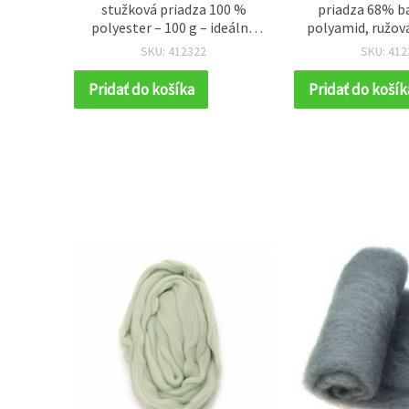
- 50 g
stužková priadza 100 %
priadza 68% b
polyester – 100 g – ideálna
polyamid, ružová
na háčkovanie, pletenie a
– na pleteni
SKU: 412322
SKU: 412
kreatívne DIY tvorenie
kreatívne h
projek
Pridať do košíka
Pridať do košík