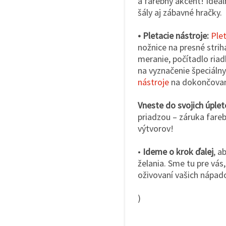
a farebný akcent! Ideál
šály aj zábavné hračky.
• Pletacie nástroje:
Plet
nožnice na presné strih
meranie, počítadlo ria
na vyznačenie špeciálny
nástroje
na dokončovani
Vneste do svojich úple
priadzou – záruka fare
výtvorov!
•
Ideme o krok ďalej
, a
želania. Sme tu pre vá
oživovaní vašich nápad
)