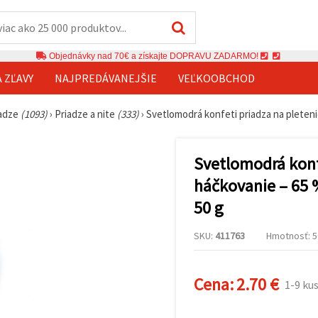
Objednávky nad 70€ a získajte DOPRAVU ZADARMO!
A ZĽAVY
NAJPREDÁVANEJŠIE
VEĽKOOBCHOD
iadze
(1093)
›
Priadze a nite
(333)
›
Svetlomodrá konfeti priadza na pleteni
Svetlomodrá konfe
háčkovanie – 65 
50 g
SKU:
411763
Hmotnosť: 50
Cena:
2.70 €
1-9 ku