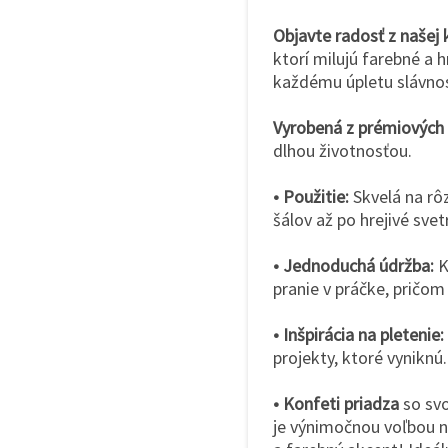
Objavte radosť z našej 
ktorí milujú farebné a 
každému úpletu slávno
Vyrobená z prémiových
dlhou životnosťou.
• Použitie:
Skvelá na rôz
šálov až po hrejivé svet
• Jednoduchá údržba:
K
pranie v práčke, pričom
• Inšpirácia na pletenie:
projekty, ktoré vyniknú.
• Konfeti priadza
so svo
je výnimočnou voľbou n