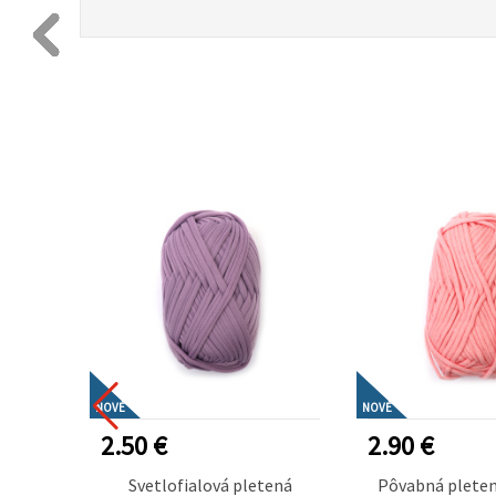
NOVÉ
NOVÉ
2.50 €
2.90 €
žková
Svetlofialová pletená
Pôvabná pleten