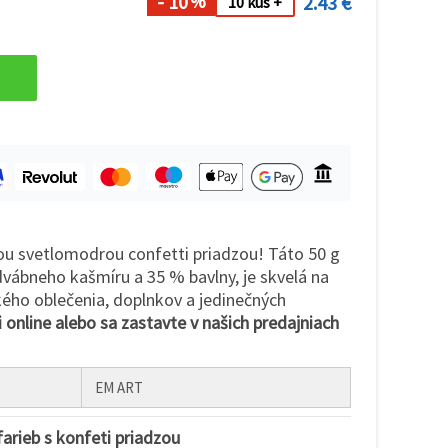
- 10
2.43 €
%
10 kus +
šou svetlomodrou confetti priadzou! Táto 50 g
vábneho kašmíru a 35 % bavlny, je skvelá na
ého oblečenia, doplnkov a jedinečných
 online alebo sa zastavte v našich predajniach
EM ART
farieb s konfeti priadzou