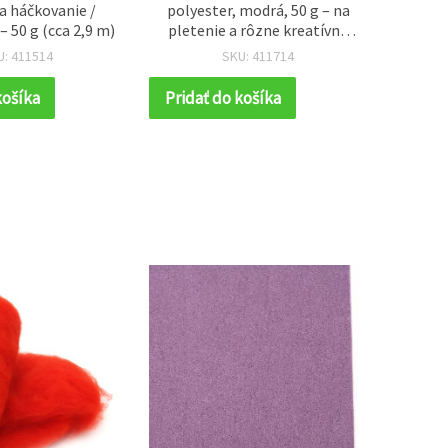
a háčkovanie /
polyester, modrá, 50 g – na
priad
 – 50 g (cca 2,9 m)
pletenie a rôzne kreatívne
poly
handmade projekty
biely
U: 411514
SKU: 411714
rôzne
košíka
Pridať do košíka
Prida