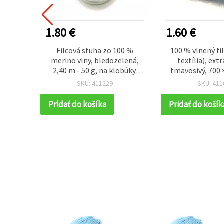
1.80 €
1.60 €
orsted
Filcová stuha zo 100 %
100 % vlnený fi
ierna
merino vlny, bledozelená,
textília), extr
enie a
2,40 m - 50 g, na klobúky,
tmavosivý, 700
ndmade
odevné doplnky a hračky
50 g
SKU: 411229
SKU: 411
Pridať do košíka
Pridať do košík