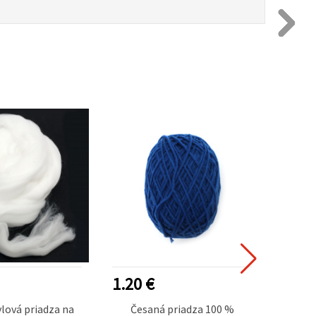
NOVÉ
1.20 €
3.50
lová priadza na
Česaná priadza 100 %
Univer