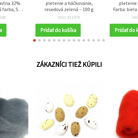
avlna 32%
pletenie a háčkovanie,
pletenie 
 farba, 50 g
resedová zelená – 100 g
Farba: biela
e a rôzne
348
SKU: 411075
SK
andmade
ty
a
Pridať do košíka
Pridať do 
ZÁKAZNÍCI TIEŽ KÚPILI