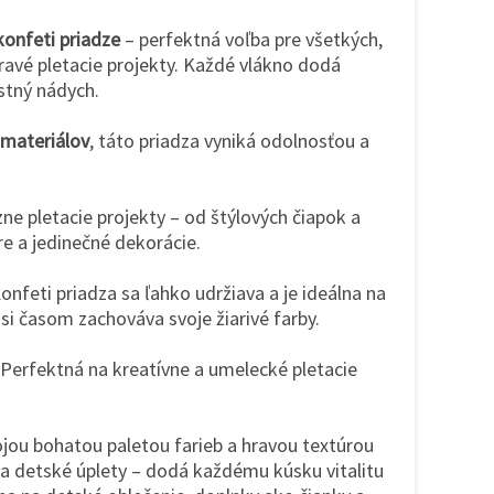
konfeti priadze
– perfektná voľba pre všetkých,
hravé pletacie projekty. Každé vlákno dodá
stný nádych.
 materiálov
, táto priadza vyniká odolnosťou a
ne pletacie projekty – od štýlových čiapok a
re a jedinečné dekorácie.
onfeti priadza sa ľahko udržiava a je ideálna na
 si časom zachováva svoje žiarivé farby.
Perfektná na kreatívne a umelecké pletacie
jou bohatou paletou farieb a hravou textúrou
a detské úplety – dodá každému kúsku vitalitu