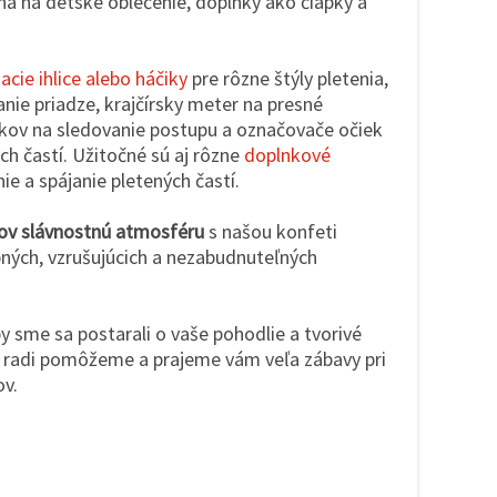
na na detské oblečenie, doplnky ako čiapky a
acie ihlice alebo háčiky
pre rôzne štýly pletenia,
anie priadze, krajčírsky meter na presné
dkov na sledovanie postupu a označovače očiek
ch častí. Užitočné sú aj rôzne
doplnkové
e a spájanie pletených častí.
tov slávnostnú atmosféru
s našou konfeti
bných, vzrušujúcich a nezabudnuteľných
by sme sa postarali o vaše pohodlie a tvorivé
s, radi pomôžeme a prajeme vám veľa zábavy pri
ov.