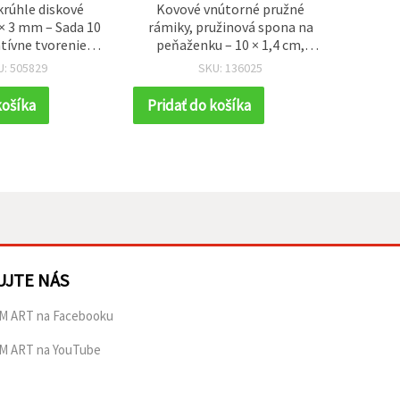
krúhle diskové
Kovové vnútorné pružné
Karabí
× 3 mm – Sada 10
rámiky, pružinová spona na
/ 
atívne tvorenie,
peňaženku – 10 × 1,4 cm,
, modelovanie a
bronzová farba
U: 505829
SKU: 136025
korácie
košíka
Pridať do košíka
Prida
UJTE NÁS
M ART na Facebooku
M ART na YouTube