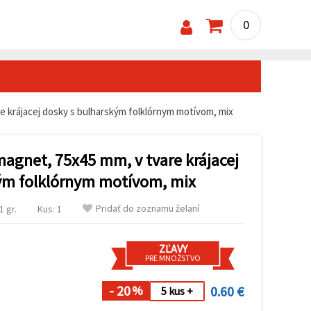
0
 krájacej dosky s bulharským folklórnym motívom, mix
agnet, 75x45 mm, v tvare krájacej
ým folklórnym motívom, mix
Pridať do zoznamu želaní
 gr.
Kus: 1
ZĽAVY
s
PRE MNOŽSTVO
- 20
0.60 €
%
5 kus +