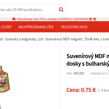
Objednávky nad 70€ a získajte DOPRAVU ZADARMO!
A ZĽAVY
NAJPREDÁVANEJŠIE
VEĽKOOBCHOD
8)
›
Suveníry a magnetky
(19)
›
Suvenírový MDF magnet, 75x45 mm, v tvare
Suvenírový MDF m
dosky s bulharsk
SKU:
601203
Hmotnosť: 11
Cena:
0.75 €
1-4 ku