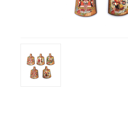
obsah a
reklamu, aj
s pomocou
našich
partnerov
pre
analytiku a
marketing.
Môžete
súhlasiť s
používaním
všetkých
súborov
cookie
kliknutím
na "Prijať
všetky!"
Alebo
môžete
uviesť svoje
preferencie
v
Nastaveniach
výberom
daného
typu
súborov