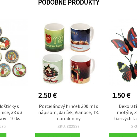
PODOBNÉ PRODUKTY
2.50 €
1.50 €
oštičky s
Porcelánový hrnček 300 ml s
Dekoratí
ice, 38 x 3
nápisom, darček, Vianoce, 18.
motýle, 3
ov - 10 ks
narodeniny
žiarivých fa
ľahko p
535
SKU: 802998
SK
kreatívne
scrapbooki