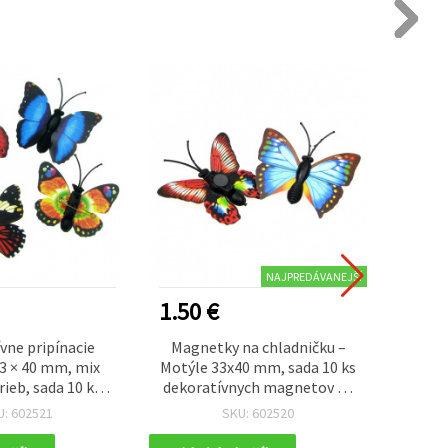
NAJPREDÁVANEJŠÍ
1.50 €
0.60
vne pripínacie
Magnetky na chladničku –
S
3 × 40 mm, mix
Motýle 33x40 mm, sada 10 ks
Zname
rieb, sada 10 ks –
dekoratívnych magnetov na
dizaj
ripevniteľné
bielu tabuľu, skrinku, ručné
deko
U: 602521
SKU: 602520
 ozdoby na DIY,
práce a domáci dekor
ng a cardmaking