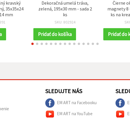
ný kravský
Dekoračná umelá tráva,
Čierne o
ný, 35x35x24
zelená, 195x30 mm - sada 2
magnety 8 
 14 mm
ks
ks na kre
hobby, DIY
391
SKU: 802924
SK
de
a
Pridať do košíka
Pridať do 
SLEDUJTE NÁS
SLED
EM ART na Facebooku
E
penie
EM ART na YouTube
E