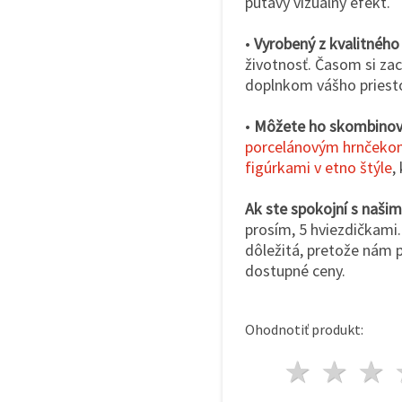
pútavý vizuálny efekt.
•
Vyrobený z kvalitnéh
životnosť. Časom si za
doplnkom vášho priesto
•
Môžete ho skombinov
porcelánovým hrnček
figúrkami v etno štýle
,
Ak ste spokojní s naši
prosím, 5 hviezdičkami.
dôležitá, pretože nám 
dostupné ceny.
Ohodnotiť produkt:
1 hvie
2 h