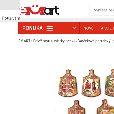
Používame
cookies
PONUKA
NOVÉ
AKCIE 
🍪
Používame
cookies a
EM ART
›
Príležitosti a sviatky
(2956)
›
Darčekové potreby
(37
podobné
technológie,
aby sme
zabezpečili
správne
fungovanie
webovej
stránky,
zlepšili váš
používateľský
zážitok a s
vaším
súhlasom
analyzovali
návštevnosť
a
zobrazovali
relevantnejší