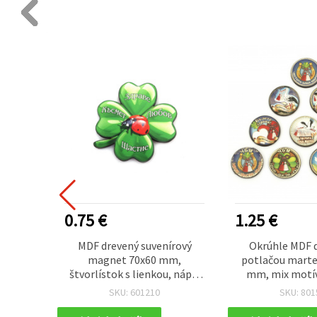
0.75 €
1.25 €
rový
MDF drevený suvenírový
Okrúhle MDF d
zajnov,
magnet 70x60 mm,
potlačou marten
štvorlístok s lienkou, nápis
mm, mix motív
“Zdravie, radosť, šťastie a
SKU: 601210
SKU: 801
láska“