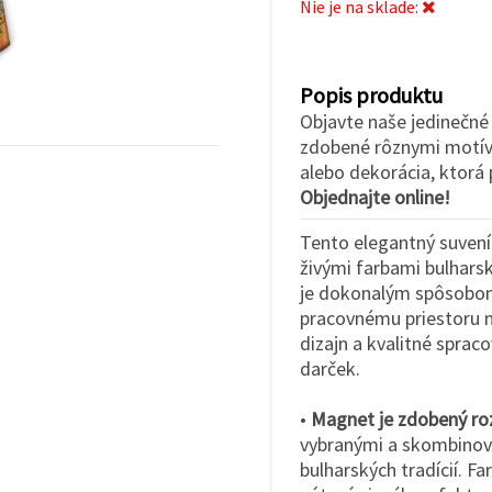
Nie je na sklade:
Popis produktu
Objavte naše jedinečné
zdobené rôznymi motívm
alebo dekorácia, ktorá
Objednajte online!
Tento elegantný suvení
živými farbami bulharsk
je dokonalým spôsobo
pracovnému priestoru n
dizajn a kvalitné sprac
darček.
•
Magnet je zdobený ro
vybranými a skombinova
bulharských tradícií. Fa