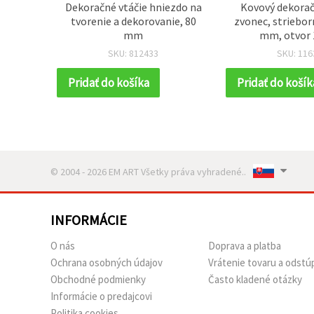
loché
Dekoračné vtáčie hniezdo na
Kovový dekorač
eatívne
tvorenie a dekorovanie, 80
zvonec, striebor
IY
mm
mm, otvor
ku - 10
SKU: 812433
SKU: 116
Pridať do košíka
Pridať do košík
© 2004 - 2026 EM ART Všetky práva vyhradené..
INFORMÁCIE
O nás
Doprava a platba
Ochrana osobných údajov
Vrátenie tovaru a odstú
Obchodné podmienky
Často kladené otázky
Informácie o predajcovi
Politika cookies