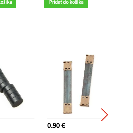
košíka
Pridať do košíka
Prida
0.90 €
0.75