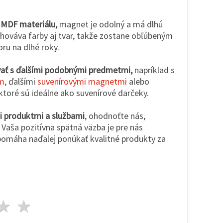
o MDF materiálu,
magnet je odolný a má dlhú
chováva farby aj tvar, takže zostane obľúbeným
ru na dlhé roky.
ať s ďalšími podobnými predmetmi,
napríklad s
om
, ďalšími
suvenírovými magnetmi
alebo
 ktoré sú ideálne ako suvenírové darčeky.
mi produktmi a službami
, ohodnoťte nás,
 Vaša pozitívna spätná väzba je pre nás
pomáha naďalej ponúkať kvalitné produkty za
zda
viezdy
3 hviezdy
4 hviezdy
5 hviezdy