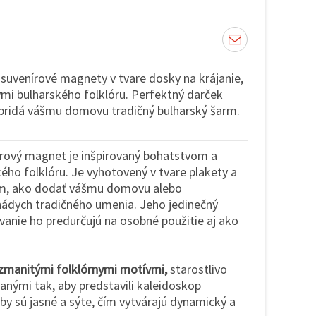
 suvenírové magnety v tvare dosky na krájanie,
i bulharského folklóru. Perfektný darček
 pridá vášmu domovu tradičný bulharský šarm.
rový magnet je inšpirovaný bohatstvom a
ého folklóru. Je vyhotovený v tvare plakety a
m, ako dodať vášmu domovu alebo
ádych tradičného umenia. Jeho jedinečný
ovanie ho predurčujú na osobné použitie aj ako
zmanitými folklórnymi motívmi,
starostlivo
nými tak, aby predstavili kaleidoskop
rby sú jasné a sýte, čím vytvárajú dynamický a