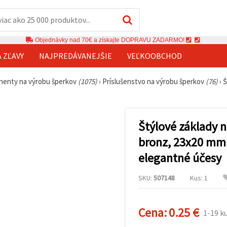
Objednávky nad 70€ a získajte DOPRAVU ZADARMO!
A ZĽAVY
NAJPREDÁVANEJŠIE
VEĽKOOBCHOD
enty na výrobu šperkov
(1075)
›
Príslušenstvo na výrobu šperkov
(76)
›
Š
Štýlové základy n
bronz, 23x20 mm 
elegantné účesy
SKU:
507148
Kus: 1
Cena:
0.25 €
1-19 k