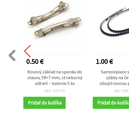
0.50 €
1.00 €
icu –
Kovový základ na sponku do
Samolepiace s
, 5 ks
vlasov, 59×7 mm, strieborný
zúbky na če
odtieň – balenie 5 ks
obojstrannou p
17,5 x 3 mm, či
SKU: 507175
SKU: 695
Pridať do košíka
Pridať do košík