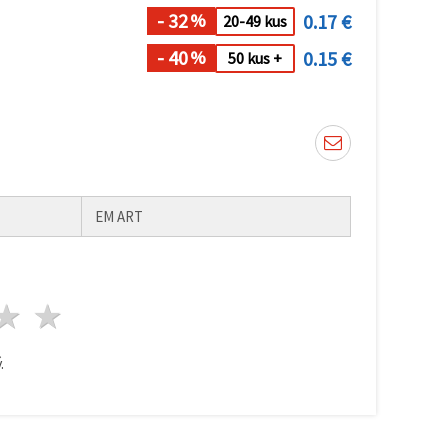
- 32
0.17 €
%
20-49 kus
- 40
0.15 €
%
50 kus +
EM ART
zda
viezdy
3 hviezdy
4 hviezdy
5 hviezdy
.