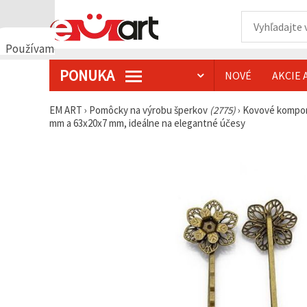
Používame
cookies
PONUKA
NOVÉ
AKCIE 
🍪
Používame
cookies a
EM ART
›
Pomôcky na výrobu šperkov
(2775)
›
Kovové kompon
podobné
mm a 63x20x7 mm, ideálne na elegantné účesy
technológie,
aby sme
zabezpečili
správne
fungovanie
webovej
stránky,
zlepšili váš
používateľský
zážitok a s
vaším
súhlasom
analyzovali
návštevnosť
a
zobrazovali
relevantnejší