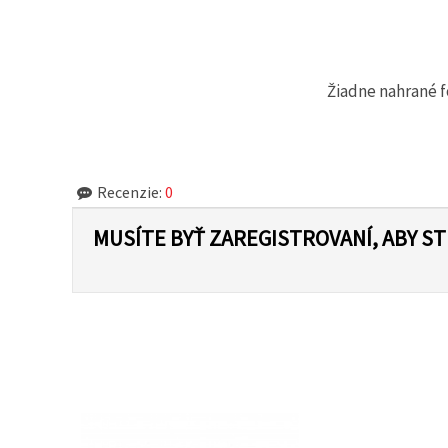
cookie a
kliknutím
na tlačidlo
"Uložiť"
Žiadne nahrané f
Prijať
všetko
Nastavenia
Recenzie:
0
MUSÍTE BYŤ ZAREGISTROVANÍ, ABY S