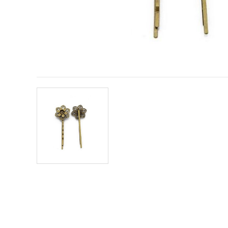
obsah a
reklamu, aj
s pomocou
našich
partnerov
pre
analytiku a
marketing.
Môžete
súhlasiť s
používaním
všetkých
súborov
cookie
kliknutím
na "Prijať
všetky!"
Alebo
môžete
uviesť svoje
preferencie
v
Nastaveniach
výberom
daného
typu
súborov