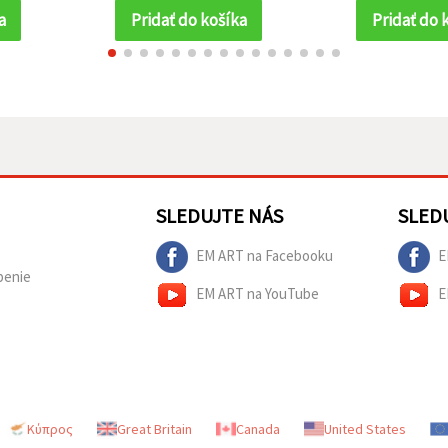
a
Pridať do košíka
Pridať do 
SLEDUJTE NÁS
SLED
EM ART na Facebooku
E
penie
EM ART na YouTube
E
Κύπρος
Great Britain
Canada
United States