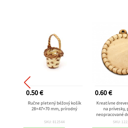
0.50 €
0.60 €
 8x44
Ručne pletený béžový košík
Kreatívne dreve
rba,
28×47×70 mm, prírodný
na prívesky, 
neopracované dr
mm, otvor 1,5 m
SKU: 812544
SKU: 122
handmade p