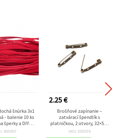
2.25 €
1.40
lochá šnúrka 3x1
Brošňové zapínanie –
Červen
 - balenie 10 ks
zatvárací špendlík s
plas
na šperky a DIY
platničkou, 2 otvory, 32×5×5
prievl
vorenie
mm, antik bronz, 50 ks
ks)
U: 405007
SKU: 500359
náram