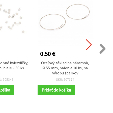
0.50 €
1.40
obné hviezdičky,
Oceľový základ na náramok,
Ruž
, biele – 50 ks
Ø 55 mm, balenie 10 ks, na
42×2
výrobu šperkov
kreat
scra
U: 505348
SKU: 507174
košíka
Pridať do košíka
Prida