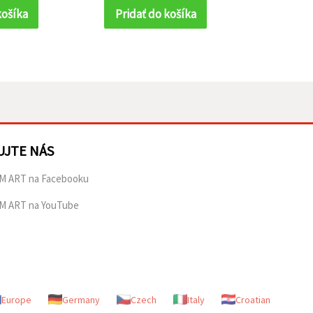
košíka
Pridať do košíka
Prida
UJTE NÁS
M ART na Facebooku
M ART na YouTube
Europe
Germany
Czech
Italy
Croatian