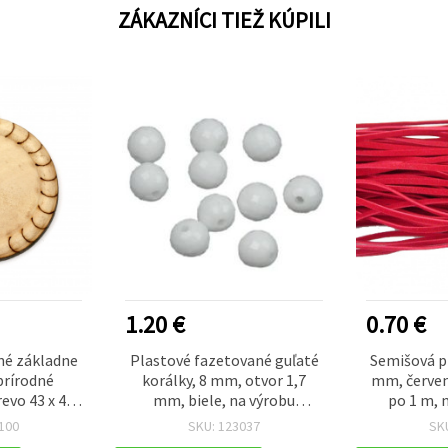
ZÁKAZNÍCI TIEŽ KÚPILI
1.20 €
0.70 €
né základne
Plastové fazetované guľaté
Semišová p
prírodné
korálky, 8 mm, otvor 1,7
mm, červená
evo 43 x 4,5
mm, biele, na výrobu
po 1 m, 
m – 2 ks, na
šperkov a domácich
t
100
SKU: 123037
SK
rojekty
dekorácií - 50 g (~180 ks)