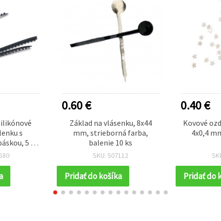
0.60 €
0.40 €
ilikónové
Základ na vlásenku, 8x44
Kovové ozd
lenku s
mm, strieborná farba,
4x0,4 mm
áskou, 5 x
balenie 10 ks
erne - 2 ks
580
SKU: 507112
SK
a
Pridať do košíka
Pridať do 