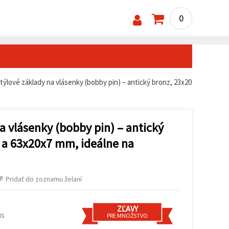
0
týlové základy na vlásenky (bobby pin) – antický bronz, 23x20
a vlásenky (bobby pin) – antický
a 63x20x7 mm, ideálne na
Pridať do zoznamu želaní
ZĽAVY
us
PRE MNOŽSTVO