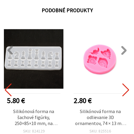
PODOBNÉ PRODUKTY
5.80 €
2.80 €
Silikónová forma na
Silikónová forma na
šachové figúrky,
odlievanie 3D
250×85×10 mm, na
ornamentov, 74 × 13 mm
polymérovú hmotu a DIY
— flexibilná, opakovane
SKU: 824129
SKU: 825516