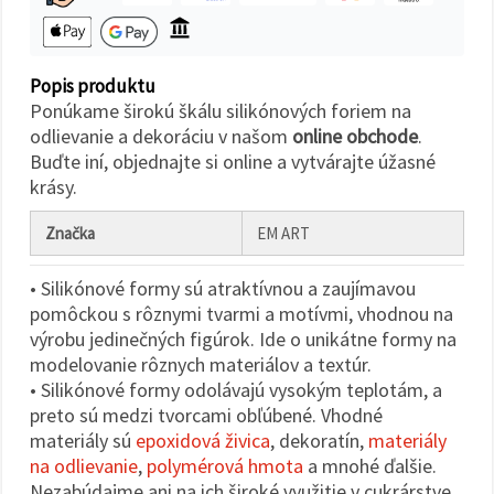
cookie a
kliknutím
na tlačidlo
"Uložiť"
Popis produktu
Ponúkame širokú škálu silikónových foriem na
Prijať
odlievanie a dekoráciu v našom
online obchode
.
všetko
Buďte iní, objednajte si online a vytvárajte úžasné
Nastavenia
krásy.
Značka
EM ART
• Silikónové formy sú atraktívnou a zaujímavou
pomôckou s rôznymi tvarmi a motívmi, vhodnou na
výrobu jedinečných figúrok. Ide o unikátne formy na
modelovanie rôznych materiálov a textúr.
• Silikónové formy odolávajú vysokým teplotám, a
preto sú medzi tvorcami obľúbené. Vhodné
materiály sú
epoxidová živica
, dekoratín,
materiály
na odlievanie
,
polymérová hmota
a mnohé ďalšie.
Nezabúdajme ani na ich široké využitie v cukrárstve