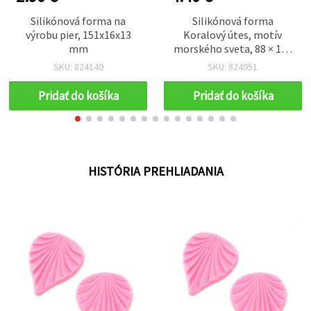
Silikónová forma na
Silikónová forma
výrobu pier, 151x16x13
Koralový útes, motív
mm
morského sveta, 88 × 120
× 8 mm – flexibilná,
SKU: 824149
SKU: 824951
opakovane použiteľná na
epoxidovú a UV živicu,
Pridať do košíka
Pridať do košíka
mydlo, modelovaciu
hmotu a sadru, DIY
tvorenie
HISTÓRIA PREHLIADANIA