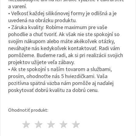
a varení.
• Veľkosť každej silikónovej formy je odlišná a je
uvedená na obrázku produktu.
• Záruka kvality: Robíme maximum pre vaše
pohodlie a chuť tvoriť. Ak však nie ste spokojní so
svojím nákupom alebo máte akékoľvek otázky,
neváhajte nás kedykoľvek kontaktovať. Radi vám
pomôžeme. Budeme radi, ak si pri realizácii svojich
projektov užijete veľa zábavy.
• Ak ste spokojní s naším tovarom a službami,
prosím, ohodnoťte nás 5 hviezdičkami. Vaša
pozitívna spätná väzba nám pomôže aj naďalej
poskytovať dobrú kvalitu za dobrú cenu.
Ohodnotiť produkt:
1 hviezda
2 hviezdy
3 hviezdy
4 hviezdy
5 hviezdy