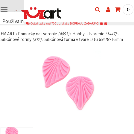
0
Používame
Objednávky nad 70€ a získajte DOPRAVU ZADARMO!
cookies
EM ART
›
Pomôcky na tvorenie
(4893)
›
Hobby a tvorenie
(1447)
›
🍪
Silikónové formy
(872)
›
Silikónová forma v tvare listu 65×78×16 mm
Používame
cookies a
podobné
technológie,
aby sme
zabezpečili
správne
fungovanie
webovej
stránky,
zlepšili váš
používateľský
zážitok a s
vaším
súhlasom
analyzovali
návštevnosť
a
zobrazovali
relevantnejší