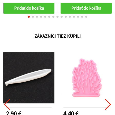
kreatívne projekty
použiteľná, vhodná pre
živicu, epoxid, polymérovú
Pridať do košíka
Pridať do košíka
hmotu a sadru
ZÁKAZNÍCI TIEŽ KÚPILI
2.90 €
4.40 €