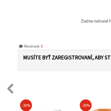
cookie a
kliknutím
na tlačidlo
"Uložiť"
Žiadne nahrané f
Prijať
všetko
Nastavenia
Recenzie:
0
MUSÍTE BYŤ ZAREGISTROVANÍ, ABY S
-30%
-30%