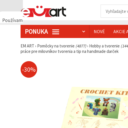
Používame
cookies
PONUKA
NOVÉ
AKCIE 
🍪
Používame
cookies a
EM ART
›
Pomôcky na tvorenie
(4877)
›
Hobby a tvorenie
(144
podobné
práce pre milovníkov tvorenia a tip na handmade darček
technológie,
aby sme
zabezpečili
správne
-30%
fungovanie
webovej
stránky,
zlepšili váš
používateľský
zážitok a s
vaším
súhlasom
analyzovali
návštevnosť
a
zobrazovali
relevantnejší