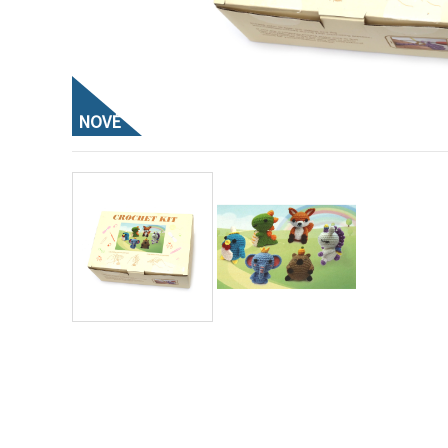
obsah a
reklamu, aj
s pomocou
našich
partnerov
pre
analytiku a
NOVÉ
marketing.
Môžete
súhlasiť s
používaním
všetkých
súborov
cookie
kliknutím
na "Prijať
všetky!"
Alebo
môžete
uviesť svoje
preferencie
v
Nastaveniach
výberom
daného
typu
súborov