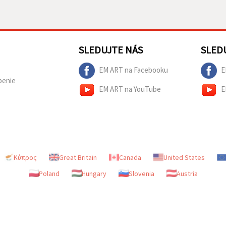
SLEDUJTE NÁS
SLED
EM ART na Facebooku
E
penie
EM ART na YouTube
E
Κύπρος
Great Britain
Canada
United States
Poland
Hungary
Slovenia
Austria