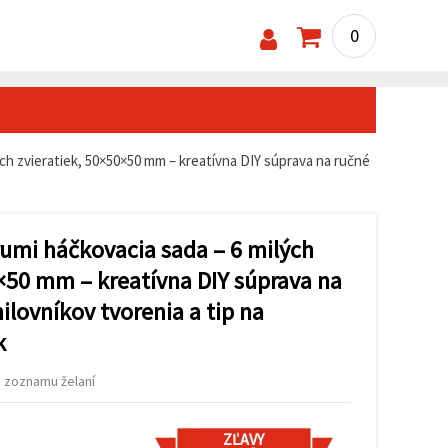
0
ch zvieratiek, 50×50×50 mm – kreatívna DIY súprava na ručné
mi háčkovacia sada – 6 milých
0×50 mm – kreatívna DIY súprava na
ilovníkov tvorenia a tip na
k
o zoznamu želaní
ZĽAVY