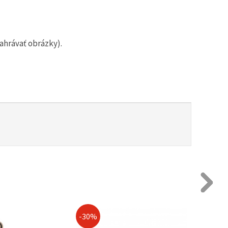
ahrávať obrázky).
-30%
-30%