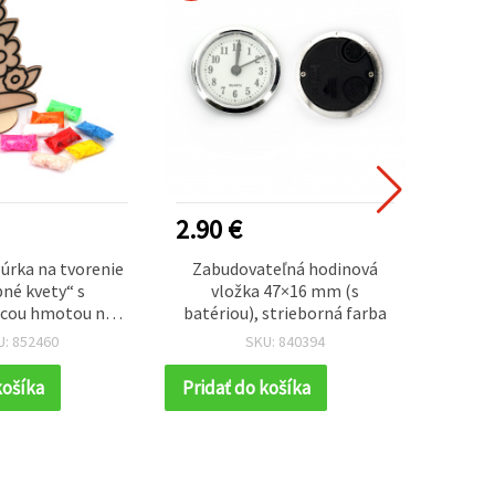
NOVÉ
2.90 €
3.40
úrka na tvorenie
Zabudovateľná hodinová
Ro
né kvety“ s
vložka 47×16 mm (s
pokl
cou hmotou na
batériou), strieborná farba
štetc
núca – kreatívna
medv
U: 852460
SKU: 840394
 deti na hobby
deti, 
 DIY dekorovanie
košíka
Pridať do košíka
Prida