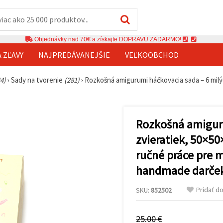
Objednávky nad 70€ a získajte DOPRAVU ZADARMO!
A ZĽAVY
NAJPREDÁVANEJŠIE
VEĽKOOBCHOD
4)
›
Sady na tvorenie
(281)
›
Rozkošná amigurumi háčkovacia sada – 6 milý
Rozkošná amiguru
zvieratiek, 50×5
ručné práce pre m
handmade darče
Pridať d
SKU:
852502
25.00 €