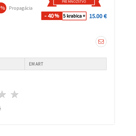
PRE MNOŽSTVO
0 %
Propagácia
- 40
15.00 €
%
5 krabica +
EM ART
zda
viezdy
3 hviezdy
4 hviezdy
5 hviezdy
.