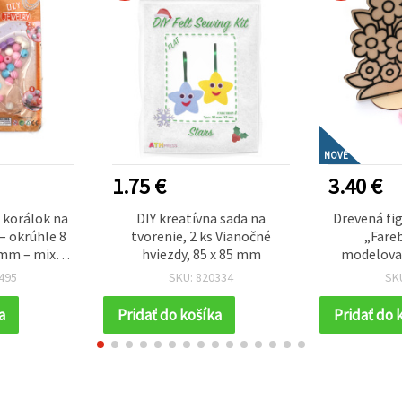
NOVÉ
1.75 €
3.40 €
 korálok na
DIY kreatívna sada na
Drevená fig
– okrúhle 8
tvorenie, 2 ks Vianočné
„Fareb
 mm – mix
hviezdy, 85 x 85 mm
modelova
) – ideálne
vzduchu sch
495
SKU: 820334
SK
hrdelníky a
sada pre
 tvorenie
tvorenie a
a
Pridať do košíka
Pridať do 