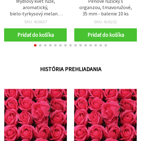
Mydlový kvet ruže,
Penové ružičky s
aromatický,
organzou, tmavoružové,
bielo‑tyrkysový melanž,
35 mm - balenie 10 ks
50 mm
SKU: 416637
SKU: 416102
Pridať do košíka
Pridať do košíka
HISTÓRIA PREHLIADANIA