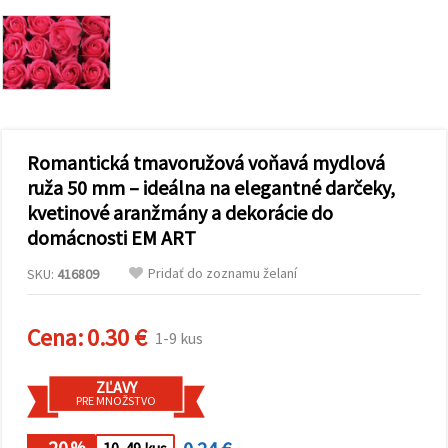
obsah a
reklamu, aj
s pomocou
našich
partnerov
pre
analytiku a
marketing.
Môžete
Romantická tmavoružová voňavá mydlová
súhlasiť s
používaním
ruža 50 mm – ideálna na elegantné darčeky,
všetkých
kvetinové aranžmány a dekorácie do
súborov
cookie
domácnosti EM ART
kliknutím
na "Prijať
Pridať do zoznamu želaní
všetky!"
SKU:
416809
Alebo
môžete
uviesť svoje
Cena:
0.30 €
1-9 kus
preferencie
v
Nastaveniach
výberom
ZĽAVY
daného
PRE MNOŽSTVO
typu
súborov
- 20
%