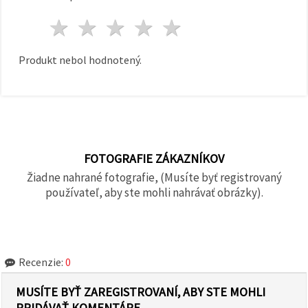
1 hviezda
2 hviezdy
3 hviezdy
4 hviezdy
5 hviezdy
Produkt nebol hodnotený.
FOTOGRAFIE ZÁKAZNÍKOV
Žiadne nahrané fotografie, (Musíte byť registrovaný
používateľ, aby ste mohli nahrávať obrázky).
Recenzie:
0
MUSÍTE BYŤ ZAREGISTROVANÍ, ABY STE MOHLI
PRIDÁVAŤ KOMENTÁRE