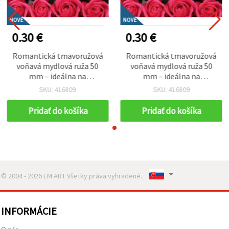
NOVÉ
NOVÉ
0.30 €
0.30 €
Romantická tmavoružová
Romantická tmavoružová
voňavá mydlová ruža 50
voňavá mydlová ruža 50
mm – ideálna na
mm – ideálna na
elegantné darčeky,
elegantné darčeky,
SKU: 416809
SKU: 416809
kvetinové aranžmány a
kvetinové aranžmány a
dekorácie do domácnosti
dekorácie do domácnosti
Pridať do košíka
Pridať do košíka
EM ART
EM ART
© 2004 - 2026 EM ART Všetky práva vyhradené..
INFORMÁCIE