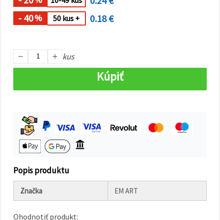
0.24 €
10-49 kus
cookie a
kliknutím
na tlačidlo
- 40
0.18 €
%
50 kus +
"Uložiť"
Prijať
kus
všetko
Kúpiť
Nastavenia
Popis produktu
Značka
EM ART
Ohodnotiť produkt: