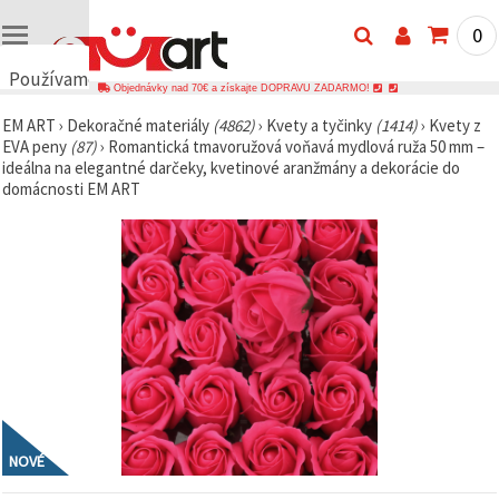
0
Používame
Objednávky nad 70€ a získajte DOPRAVU ZADARMO!
cookies
EM ART
›
Dekoračné materiály
(4862)
›
Kvety a tyčinky
(1414)
›
Kvety z
🍪
EVA peny
(87)
›
Romantická tmavoružová voňavá mydlová ruža 50 mm –
Používame
ideálna na elegantné darčeky, kvetinové aranžmány a dekorácie do
cookies a
domácnosti EM ART
podobné
technológie,
aby sme
zabezpečili
správne
fungovanie
webovej
stránky,
zlepšili váš
používateľský
zážitok a s
vaším
súhlasom
analyzovali
návštevnosť
a
NOVÉ
zobrazovali
relevantnejší