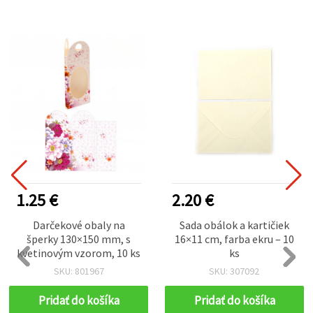
1.25 €
2.20 €
Darčekové obaly na
Sada obálok a kartičiek
šperky 130×150 mm, s
16×11 cm, farba ekru – 10
kvetinovým vzorom, 10 ks
ks
SKU: 801967
SKU: 307092
Pridať do košíka
Pridať do košíka