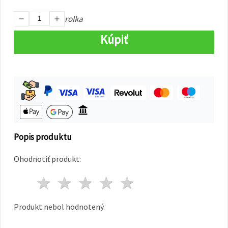
cookie a
kliknutím
na tlačidlo
rolka
"Uložiť"
Kúpiť
Prijať
všetko
Nastavenia
Popis produktu
Ohodnotiť produkt:
1 hviezda
2 hviezdy
3 hviezdy
4 hviezdy
5 hviezdy
Produkt nebol hodnotený.