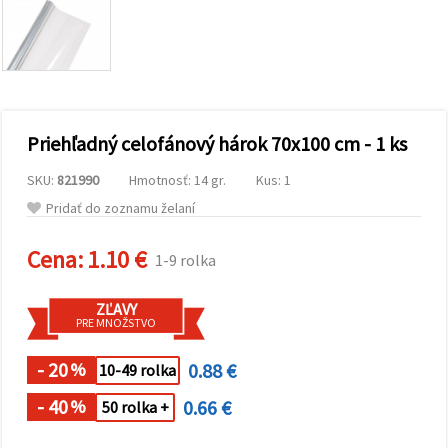
obsah a
reklamu, aj
s pomocou
našich
partnerov
pre
analytiku a
marketing.
Priehľadný celofánový hárok 70x100 cm - 1 ks
Môžete
súhlasiť s
používaním
SKU:
821990
Hmotnosť: 14 gr.
Kus: 1
všetkých
Pridať do zoznamu želaní
súborov
cookie
kliknutím
Cena:
1.10 €
na "Prijať
1-9 rolka
všetky!"
Alebo
môžete
ZĽAVY
uviesť svoje
PRE MNOŽSTVO
preferencie
v
- 20
0.88 €
%
Nastaveniach
10-49 rolka
výberom
daného
- 40
0.66 €
%
50 rolka +
typu
súborov