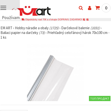
0
Používame
Objednávky nad 70€ a získajte DOPRAVU ZADARMO!
cookies
EM ART
›
Hobby náradie a obaly
(1725)
›
Darčekové balenie
(1031)
›
🍪
Baliaci papier na darčeky
(73)
›
Priehľadný celofánový hárok 70x100 cm -
Používame
1 ks
cookies a
podobné
technológie,
aby sme
zabezpečili
správne
fungovanie
webovej
stránky,
zlepšili váš
používateľský
zážitok a s
vaším
súhlasom
analyzovali
návštevnosť
ТОП ПРОДУКТ
a
zobrazovali
relevantnejší