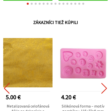
ZÁKAZNÍCI TIEŽ KÚPILI
5.00 €
4.20 €
Metalizovaná celofánová
Silikónová forma – motív
fólia na dekorácie a
gombíkov, 115x72x9 mm