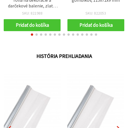
darčekové balenie, zlatá,
50 × 430 cm
SKU: 821988
SKU: 822053
Pridať do košíka
Pridať do košíka
HISTÓRIA PREHLIADANIA