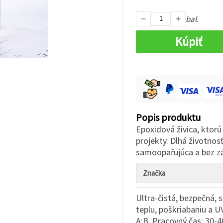
bal.
Kúpiť
Popis produktu
Epoxidová živica, ktor
projekty. Dlhá životnos
samoopařujúca a bez z
Značka
Ultra-čistá, bezpečná, 
teplu, poškriabaniu a U
A:B. Pracovný čas: 30-4