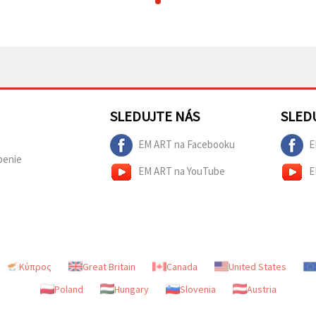
SLEDUJTE NÁS
SLED
EM ART na Facebooku
E
penie
EM ART na YouTube
E
Κύπρος
Great Britain
Canada
United States
Poland
Hungary
Slovenia
Austria