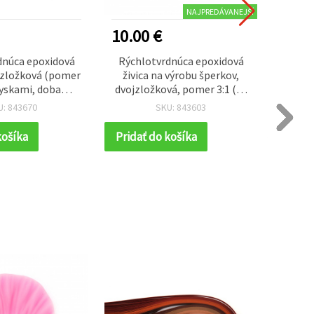
NAJPREDÁVANEJŠÍ
10.00 €
11.3
dnúca epoxidová
Rýchlotvrdnúca epoxidová
Extra-
ojzložková (pomer
živica na výrobu šperkov,
živica
tryskami, doba
dvojzložková, pomer 3:1 (A-
g (1.7
ia 30 min, 25 g
150 g / B-50 g) - 200 g
vy
U: 843670
SKU: 843603
vyt
vys
košíka
Pridať do košíka
Prida
prí