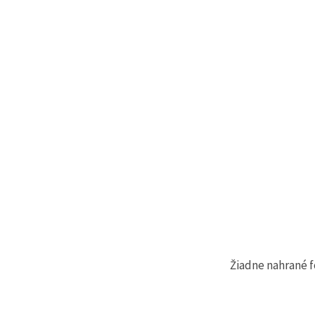
cookie a
kliknutím
na tlačidlo
"Uložiť"
Prijať
všetko
Nastavenia
Žiadne nahrané f