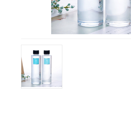
obsah a
reklamu, aj
s pomocou
našich
partnerov
pre
analytiku a
marketing.
Môžete
súhlasiť s
používaním
všetkých
súborov
cookie
kliknutím
na "Prijať
všetky!"
Alebo
môžete
uviesť svoje
preferencie
v
Nastaveniach
výberom
daného
typu
súborov