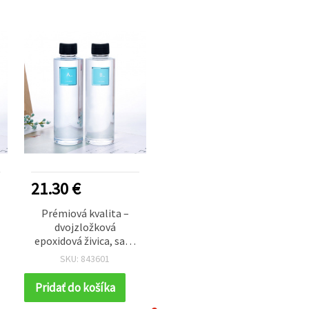
21.30 €
Prémiová kvalita –
dvojzložková
epoxidová živica, sada
na výrobu šperkov,
SKU: 843601
pomer A/B 1:1, 560 g
Pridať do košíka