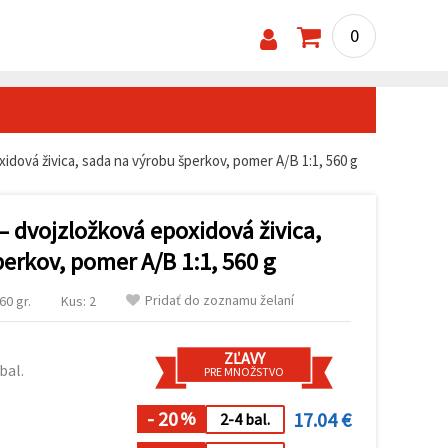
0
xidová živica, sada na výrobu šperkov, pomer A/B 1:1, 560 g
– dvojzložková epoxidová živica,
erkov, pomer A/B 1:1, 560 g
Pridať do zoznamu želaní
60 gr.
Kus: 2
ZĽAVY
bal.
PRE MNOŽSTVO
- 20
17.04 €
%
2-4 bal.