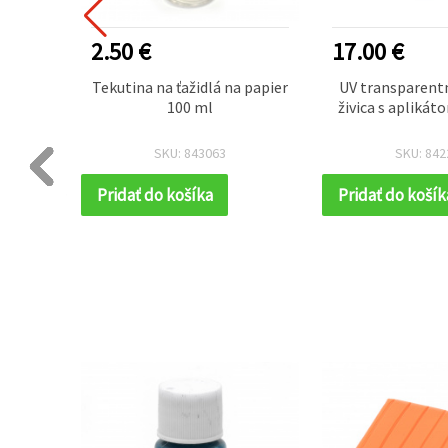
DÁVANEJŠÍ
2.50 €
17.00 €
ie a
Tekutina na ťažidlá na papier
UV transparentn
 – 50 g
100 ml
živica s apliká
SKU: 843063
SKU: 842
Pridať do košíka
Pridať do košík