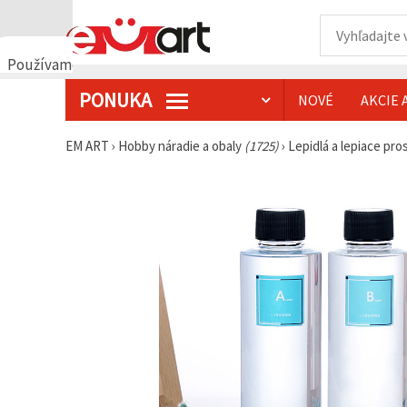
Používame
cookies
PONUKA
NOVÉ
AKCIE 
🍪
Používame
cookies a
EM ART
›
Hobby náradie a obaly
(1725)
›
Lepidlá a lepiace pro
podobné
technológie,
aby sme
zabezpečili
správne
fungovanie
webovej
stránky,
zlepšili váš
používateľský
zážitok a s
vaším
súhlasom
analyzovali
návštevnosť
a
zobrazovali
relevantnejší