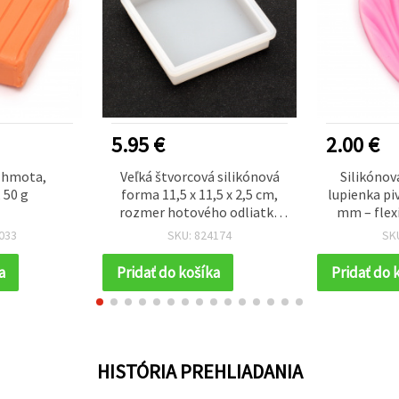
5.95 €
2.00 €
 hmota,
Veľká štvorcová silikónová
Silikónov
 50 g
forma 11,5 x 11,5 x 2,5 cm,
lupienka piv
rozmer hotového odliatku
mm – flexi
10 x 10 x 2 cm
forma na 
033
SKU: 824174
SK
polymérov
a vý
a
Pridať do košíka
Pridať do 
HISTÓRIA PREHLIADANIA