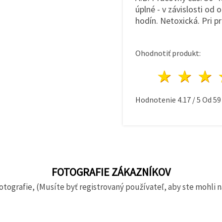
úplné - v závislosti od 
hodín. Netoxická. Pri p
Ohodnotiť produkt:
1 hvie
2 h
Hodnotenie
4.17
/
5
Od
59
FOTOGRAFIE ZÁKAZNÍKOV
otografie, (Musíte byť registrovaný používateľ, aby ste mohli n