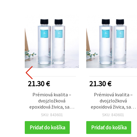
21.30 €
21.30 €
Prémiová kvalita –
Prémiová kvalita –
dvojzložková
dvojzložková
epoxidová živica, sada
epoxidová živica, sada
na výrobu šperkov,
na výrobu šperkov,
SKU: 843601
SKU: 843601
pomer A/B 1:1, 560 g
pomer A/B 1:1, 560 g
Pridať do košíka
Pridať do košíka