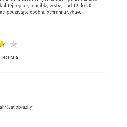
okolitej teploty a hrúbky vrstvy - od 12 do 20
ráci používajte osobnú ochrannú výbavu.
zda
viezdy
3 hviezdy
4 hviezdy
5 hviezdy
Recenzia.
ahrávať obrázky).