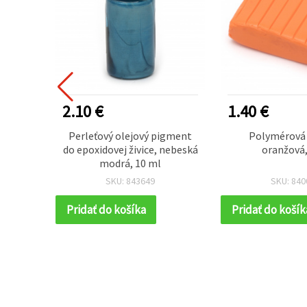
2.10 €
1.40 €
 pásiky
Perleťový olejový pigment
Polymérová
35 cm /
do epoxidovej živice, nebeská
oranžová,
00 ks
modrá, 10 ml
SKU: 843649
SKU: 840
Pridať do košíka
Pridať do košík