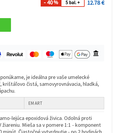
- 40
12.78 €
%
5 bal. +
ú ponúkame, je ideálna pre vaše umelecké
ť, krištáľovo čistá, samovyrovnávacia, hladká,
ápachu.
EM ART
samo-lejúca epoxidová živica. Odolná proti
V žiareniu. Mieša sa v pomere 1:1 - komponent
0 minút. Čiastočné vytvrdnutie - po 2 hodinách,