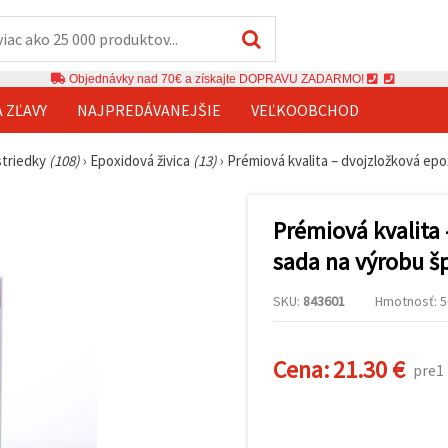
Objednávky nad 70€ a získajte DOPRAVU ZADARMO!
A ZĽAVY
NAJPREDÁVANEJŠIE
VEĽKOOBCHOD
striedky
(108)
›
Epoxidová živica
(13)
›
Prémiová kvalita – dvojzložková epo
Prémiová kvalita 
sada na výrobu šp
SKU:
843601
Hmotnosť: 5
Cena:
21.30 €
pre1 