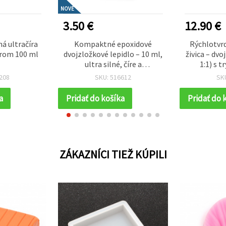
NOVÉ
3.50 €
12.90 €
á ultračíra
Kompaktné epoxidové
Rýchlotvr
torom 100 ml
dvojzložkové lepidlo – 10 ml,
živica – dv
ultra silné, číre a
1:1) s 
rýchlotvrdnúce na šperky,
vytvrdnut
208
SKU: 516612
SK
drevo, kov a presné opravy v
hobby a kreatívnych
a
Pridať do košíka
Pridať do 
projektoch
ZÁKAZNÍCI TIEŽ KÚPILI