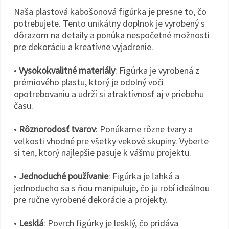
Naša plastová kabošonová figúrka je presne to, čo
potrebujete. Tento unikátny doplnok je vyrobený s
dôrazom na detaily a ponúka nespočetné možnosti
pre dekoráciu a kreatívne vyjadrenie.
•
Vysokokvalitné materiály
: Figúrka je vyrobená z
prémiového plastu, ktorý je odolný voči
opotrebovaniu a udrží si atraktívnosť aj v priebehu
času.
•
Rôznorodosť tvarov
: Ponúkame rôzne tvary a
veľkosti vhodné pre všetky vekové skupiny. Vyberte
si ten, ktorý najlepšie pasuje k vášmu projektu.
•
Jednoduché používanie
: Figúrka je ľahká a
jednoducho sa s ňou manipuluje, čo ju robí ideálnou
pre ručne vyrobené dekorácie a projekty.
•
Lesklá
: Povrch figúrky je lesklý, čo pridáva