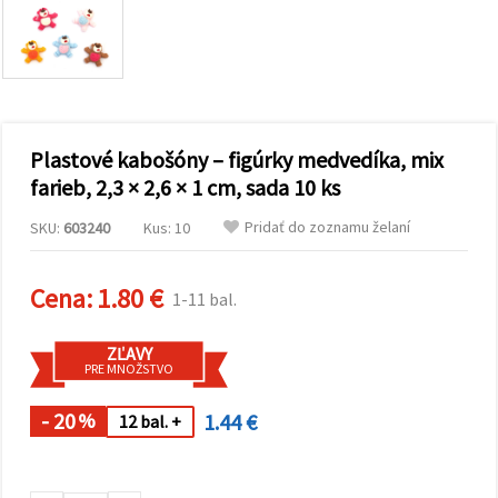
obsah a
reklamu, aj
s pomocou
našich
partnerov
pre
analytiku a
marketing.
Plastové kabošóny – figúrky medvedíka, mix
Môžete
súhlasiť s
farieb, 2,3 × 2,6 × 1 cm, sada 10 ks
používaním
všetkých
Pridať do zoznamu želaní
SKU:
603240
Kus: 10
súborov
cookie
kliknutím
na "Prijať
Cena:
1.80 €
1-11 bal.
všetky!"
Alebo
môžete
ZĽAVY
uviesť svoje
PRE MNOŽSTVO
preferencie
v
Nastaveniach
- 20
1.44 €
%
12 bal. +
výberom
daného
typu
súborov