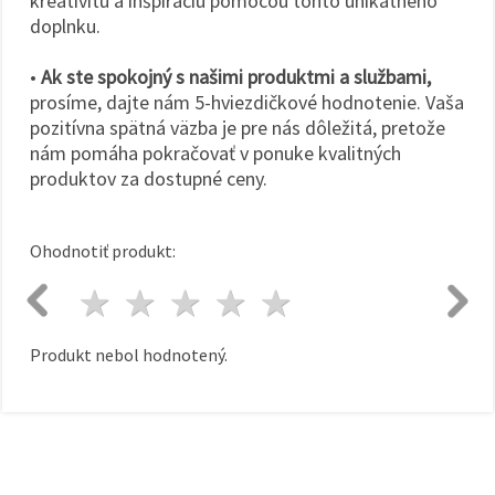
kreativitu a inšpiráciu pomocou tohto unikátneho
doplnku.
•
Ak ste spokojný s našimi produktmi a službami,
prosíme, dajte nám 5-hviezdičkové hodnotenie. Vaša
pozitívna spätná väzba je pre nás dôležitá, pretože
nám pomáha pokračovať v ponuke kvalitných
produktov za dostupné ceny.
Ohodnotiť produkt:
1 hviezda
2 hviezdy
3 hviezdy
4 hviezdy
5 hviezdy
Produkt nebol hodnotený.