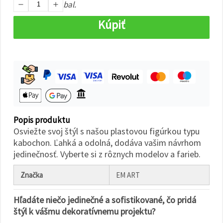
cookie a
bal.
kliknutím
na tlačidlo
Kúpiť
"Uložiť"
Prijať
všetko
Nastavenia
Popis produktu
Osviežte svoj štýl s našou plastovou figúrkou typu
kabochon. Ľahká a odolná, dodáva vašim návrhom
jedinečnosť. Vyberte si z rôznych modelov a farieb.
Značka
EM ART
Hľadáte niečo jedinečné a sofistikované, čo pridá
štýl k vášmu dekoratívnemu projektu?