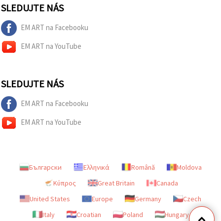
SLEDUJTE NÁS
EM ART na Facebooku
EM ART na YouTube
SLEDUJTE NÁS
EM ART na Facebooku
EM ART na YouTube
Български
Ελληνικά
Română
Moldova
Κύπρος
Great Britain
Canada
United States
Europe
Germany
Czech
Italy
Croatian
Poland
Hungary