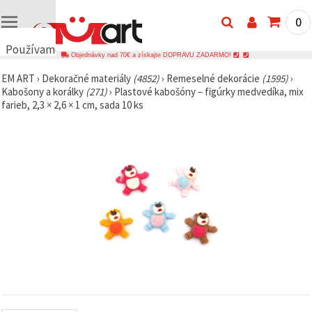
0
Používame
Objednávky nad 70€ a získajte DOPRAVU ZADARMO!
cookies
EM ART
›
Dekoračné materiály
(4852)
›
Remeselné dekorácie
(1595)
›
🍪
Kabošony a korálky
(271)
›
Plastové kabošóny – figúrky medvedíka, mix
Používame
farieb, 2,3 × 2,6 × 1 cm, sada 10 ks
cookies a
podobné
technológie,
aby sme
zabezpečili
správne
fungovanie
webovej
stránky,
zlepšili váš
používateľský
zážitok a s
vaším
súhlasom
analyzovali
návštevnosť
a
zobrazovali
relevantnejší