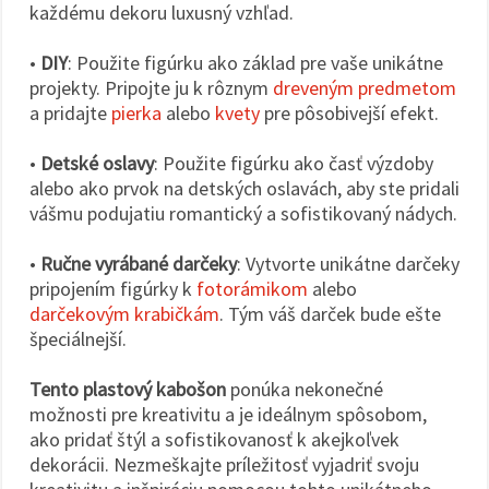
každému dekoru luxusný vzhľad.
•
DIY
: Použite figúrku ako základ pre vaše unikátne
projekty. Pripojte ju k rôznym
dreveným predmetom
a pridajte
pierka
alebo
kvety
pre pôsobivejší efekt.
•
Detské oslavy
: Použite figúrku ako časť výzdoby
alebo ako prvok na detských oslavách, aby ste pridali
vášmu podujatiu romantický a sofistikovaný nádych.
•
Ručne vyrábané darčeky
: Vytvorte unikátne darčeky
pripojením figúrky k
fotorámikom
alebo
darčekovým krabičkám
. Tým váš darček bude ešte
špeciálnejší.
Tento plastový kabošon
ponúka nekonečné
možnosti pre kreativitu a je ideálnym spôsobom,
ako pridať štýl a sofistikovanosť k akejkoľvek
dekorácii. Nezmeškajte príležitosť vyjadriť svoju