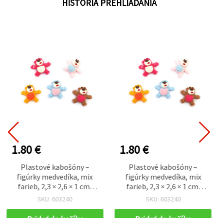
HISTÓRIA PREHLIADANIA
1.80 €
1.80 €
Plastové kabošóny –
Plastové kabošóny –
figúrky medvedíka, mix
figúrky medvedíka, mix
farieb, 2,3 × 2,6 × 1 cm,
farieb, 2,3 × 2,6 × 1 cm,
sada 10 ks
sada 10 ks
SKU: 603240
SKU: 603240