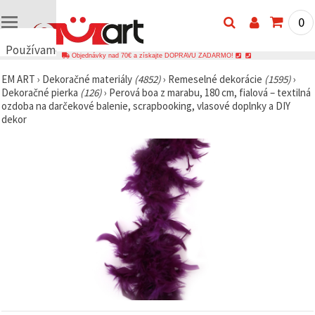
0
Používame
Objednávky nad 70€ a získajte DOPRAVU ZADARMO!
cookies
EM ART
›
Dekoračné materiály
(4852)
›
Remeselné dekorácie
(1595)
›
🍪
Dekoračné pierka
(126)
›
Perová boa z marabu, 180 cm, fialová – textilná
Používame
ozdoba na darčekové balenie, scrapbooking, vlasové doplnky a DIY
cookies a
dekor
podobné
technológie,
aby sme
zabezpečili
správne
fungovanie
webovej
stránky,
zlepšili váš
používateľský
zážitok a s
vaším
súhlasom
analyzovali
návštevnosť
a
zobrazovali
relevantnejší