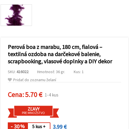
obsah a
reklamu, aj
s pomocou
našich
partnerov
pre
analytiku a
marketing.
Môžete
Perová boa z marabu, 180 cm, fialová –
súhlasiť s
používaním
textilná ozdoba na darčekové balenie,
všetkých
scrapbooking, vlasové doplnky a DIY dekor
súborov
cookie
kliknutím
SKU:
416022
Hmotnosť: 36 gr.
Kus: 1
na "Prijať
všetky!"
Pridať do zoznamu želaní
Alebo
môžete
uviesť svoje
Cena:
5.70 €
1-4 kus
preferencie
v
Nastaveniach
ZĽAVY
výberom
PRE MNOŽSTVO
daného
typu
súborov
- 30
3.99 €
%
5 kus +