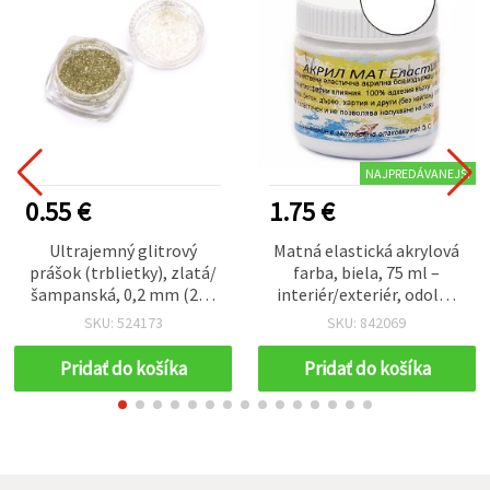
NAJPREDÁVANEJŠÍ
0.55 €
1.75 €
Ultrajemný glitrový
Matná elastická akrylová
prášok (trblietky), zlatá/
farba, biela, 75 ml –
šampanská, 0,2 mm (200
interiér/exteriér, odolná
mikrónov), 3 ml (~3 g)
voči poveternostným
SKU: 524173
SKU: 842069
vplyvom, výborná
priľnavosť k drevu, papieru
Pridať do košíka
Pridať do košíka
a betónu