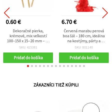
0.60 €
6.70 €
Dekoračné pierka,
Červená marabu perová
krémové, mix veľkostí
boa šál – 180 cm, ideálna
100–150 x 15–20 mm – 10
na kostýmy, párty a
ks
sviatočné dekorácie
SKU: 415381
SKU: 801140
Pridať do košíka
Pridať do košíka
ZÁKAZNÍCI TIEŽ KÚPILI