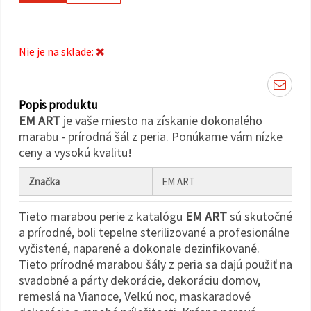
cookie a
kliknutím
na tlačidlo
"Uložiť"
Nie je na sklade:
Prijať
všetko
Popis produktu
Nastavenia
EM ART
je vaše miesto na získanie dokonalého
marabu - prírodná šál z peria. Ponúkame vám nízke
ceny a vysokú kvalitu!
Značka
EM ART
Tieto marabou perie z katalógu
EM ART
sú skutočné
a prírodné, boli tepelne sterilizované a profesionálne
vyčistené, naparené a dokonale dezinfikované.
Tieto prírodné marabou šály z peria sa dajú použiť na
svadobné a párty dekorácie, dekoráciu domov,
remeslá na Vianoce, Veľkú noc, maskaradové