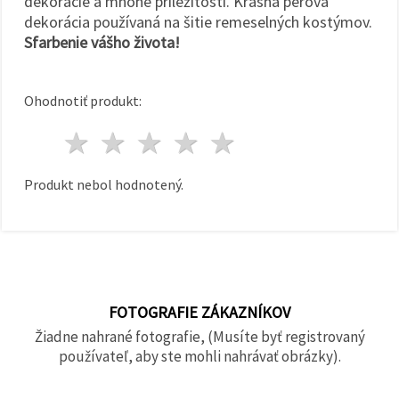
dekorácie a mnohé príležitosti. Krásna perová
dekorácia používaná na šitie remeselných kostýmov.
Sfarbenie vášho života!
Ohodnotiť produkt:
1 hviezda
2 hviezdy
3 hviezdy
4 hviezdy
5 hviezdy
Produkt nebol hodnotený.
FOTOGRAFIE ZÁKAZNÍKOV
Žiadne nahrané fotografie, (Musíte byť registrovaný
používateľ, aby ste mohli nahrávať obrázky).