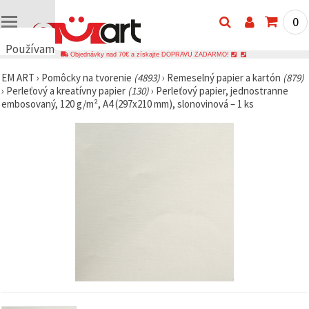
0
Používame
Objednávky nad 70€ a získajte DOPRAVU ZADARMO!
cookies
EM ART
›
Pomôcky na tvorenie
(4893)
›
Remeselný papier a kartón
(879)
🍪
›
Perleťový a kreatívny papier
(130)
›
Perleťový papier, jednostranne
Používame
embosovaný, 120 g/m², A4 (297x210 mm), slonovinová – 1 ks
cookies a
podobné
technológie,
aby sme
zabezpečili
správne
fungovanie
webovej
stránky,
zlepšili váš
používateľský
zážitok a s
vaším
súhlasom
analyzovali
návštevnosť
a
zobrazovali
relevantnejší