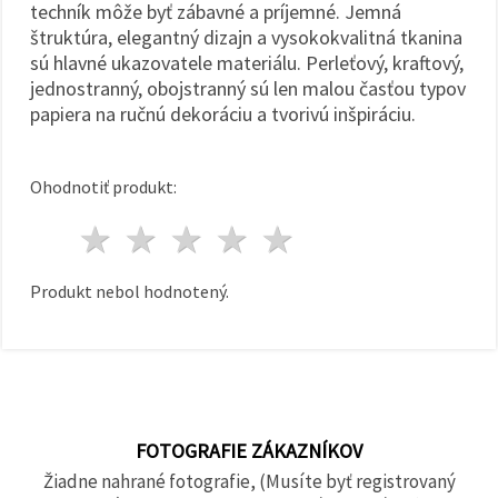
techník môže byť zábavné a príjemné. Jemná
štruktúra, elegantný dizajn a vysokokvalitná tkanina
sú hlavné ukazovatele materiálu. Perleťový, kraftový,
jednostranný, obojstranný sú len malou časťou typov
papiera na ručnú dekoráciu a tvorivú inšpiráciu.
Ohodnotiť produkt:
1 hviezda
2 hviezdy
3 hviezdy
4 hviezdy
5 hviezdy
Produkt nebol hodnotený.
FOTOGRAFIE ZÁKAZNÍKOV
Žiadne nahrané fotografie, (Musíte byť registrovaný