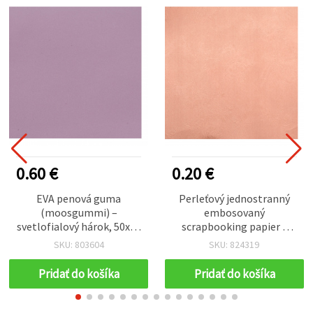
0.60 €
0.20 €
EVA penová guma
Perleťový jednostranný
(moosgummi) –
embosovaný
svetlofialový hárok, 50x50
scrapbooking papier s
cm, 0,8–0,9 mm, materiál
motívom ruží, ružový –
SKU: 803604
SKU: 824319
na DIY tvorenie a
120 g/m², A4 – 1 hárok
dekorácie
Pridať do košíka
Pridať do košíka