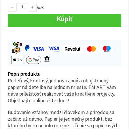
cookie a
kliknutím
kus
na tlačidlo
"Uložiť"
Kúpiť
Prijať
všetko
Nastavenia
Popis produktu
Perleťový, kraftový, jednostranný a obojstranný
papier nájdete iba na jednom mieste. EM ART vám
dáva príležitosť realizovať vaše kreatívne projekty.
Objednajte online ešte dnes!
Budovanie vzťahov medzi človekom a prírodou sa
začalo už dávno. Papier je jedinečný produkt, bez
ktorého by to nebolo možné. Učenie sa papierových