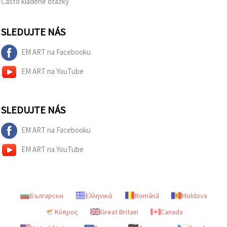
Často kladené otázky
SLEDUJTE NÁS
EM ART na Facebooku
EM ART na YouTube
SLEDUJTE NÁS
EM ART na Facebooku
EM ART na YouTube
Български
Ελληνικά
Română
Moldova
Κύπρος
Great Britain
Canada