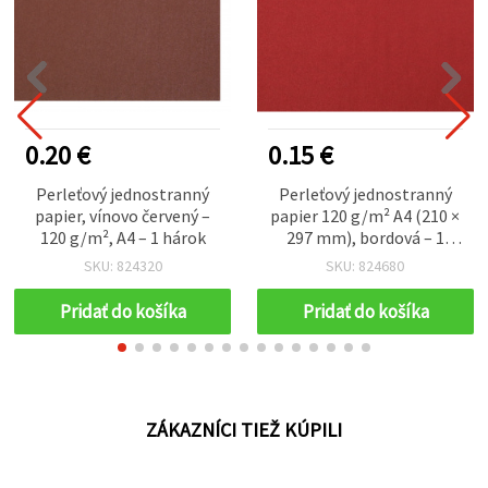
0.20 €
0.15 €
Perleťový jednostranný
Perleťový jednostranný
papier, vínovo červený –
papier 120 g/m² A4 (210 ×
120 g/m², A4 – 1 hárok
297 mm), bordová – 1
hárok
SKU: 824320
SKU: 824680
Pridať do košíka
Pridať do košíka
ZÁKAZNÍCI TIEŽ KÚPILI