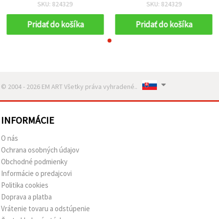
A4 (297x210 mm),
A4 (297x210 mm),
SKU: 824329
SKU: 824329
slonovinová – 1 ks
slonovinová – 1 ks
Pridať do košíka
Pridať do košíka
© 2004 - 2026 EM ART Všetky práva vyhradené..
INFORMÁCIE
O nás
Ochrana osobných údajov
Obchodné podmienky
Informácie o predajcovi
Politika cookies
Doprava a platba
Vrátenie tovaru a odstúpenie