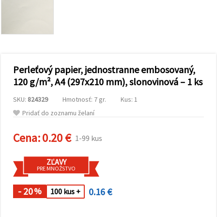
obsah a
reklamu, aj
s pomocou
našich
partnerov
pre
analytiku a
marketing.
Perleťový papier, jednostranne embosovaný,
Môžete
súhlasiť s
120 g/m², A4 (297x210 mm), slonovinová – 1 ks
používaním
všetkých
SKU:
824329
Hmotnosť: 7 gr.
Kus: 1
súborov
cookie
Pridať do zoznamu želaní
kliknutím
na "Prijať
všetky!"
Cena:
0.20 €
1-99 kus
Alebo
môžete
uviesť svoje
ZĽAVY
preferencie
PRE MNOŽSTVO
v
Nastaveniach
výberom
- 20
0.16 €
%
100 kus +
daného
typu
súborov