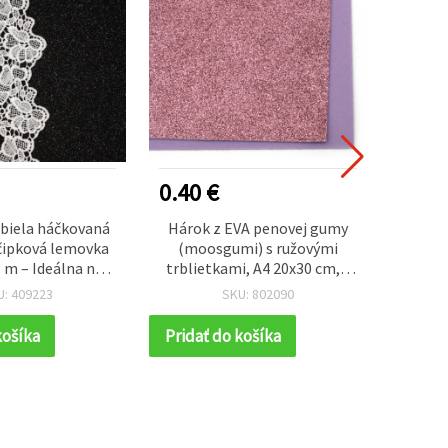
0.40 €
0.35
biela háčkovaná
Hárok z EVA penovej gumy
Fil
čipková lemovka
(moosgumi) s ružovými
20×30 
 m – Ideálna na
trblietkami, A4 20x30 cm, 2
tvoreni
DIY tvorenie a
mm
U: 409223
SKU: 802090
né dekorácie
košíka
Pridať do košíka
Prida