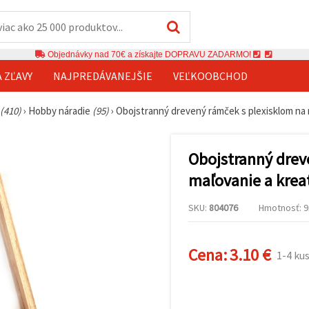
Objednávky nad 70€ a získajte DOPRAVU ZADARMO!
A ZĽAVY
NAJPREDÁVANEJŠIE
VEĽKOOBCHOD
(410)
›
Hobby náradie
(95)
›
Obojstranný drevený rámček s plexisklom na m
Obojstranný drev
maľovanie a kreat
SKU:
804076
Hmotnosť: 91
Cena:
3.10 €
1-4 ku