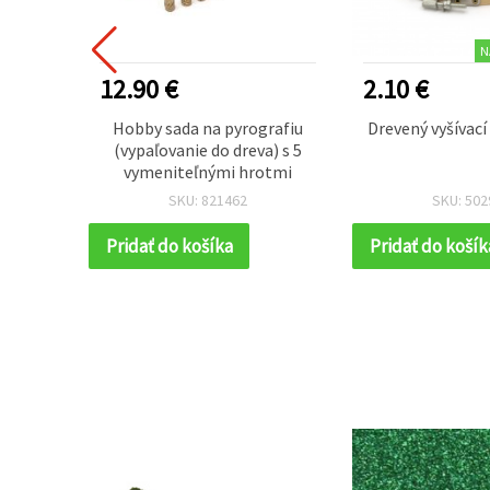
N
12.90 €
2.10 €
 vzhľad
Hobby sada na pyrografiu
Drevený vyšívací
(vypaľovanie do dreva) s 5
vymeniteľnými hrotmi
SKU: 821462
SKU: 502
Pridať do košíka
Pridať do košík