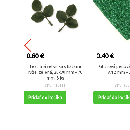
0.60 €
0.40 €
ilná
Textilná vetvička s listami
Glitrová penov
 s
ruže, zelená, 20x30 mm - 70
A4 2 mm – 
, mix
mm, 5 ks
SKU: 416111
SKU: 802
Pridať do košíka
Pridať do košík