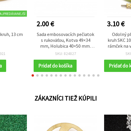
AJPREDÁVANEJŠÍ
2.00 €
3.10 €
 kruh, 13 cm
Sada embosovacích pečiatok
Odolný pl
s rukoväťou, Kotva 49×34
kruh SKC 10
mm, Holubica 40×50 mm,
rámček na v
Orol 85×70 mm – 3 ks
921
SKU: 824827
SK
a
Pridať do košíka
Pridať do 
ZÁKAZNÍCI TIEŽ KÚPILI