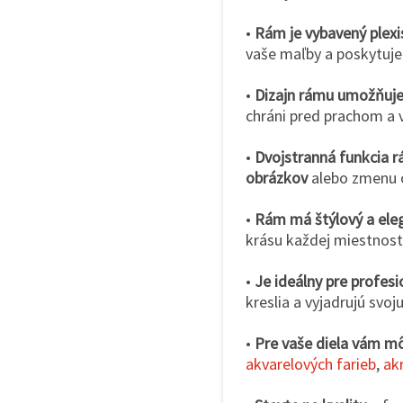
•
Rám je vybavený plexi
vaše maľby a poskytuje 
•
Dizajn rámu umožňuje 
chráni pred prachom a 
•
Dvojstranná funkcia 
obrázkov
alebo zmenu o
•
Rám má štýlový a eleg
krásu každej miestnosti
•
Je ideálny pre profes
kreslia a vyjadrujú svoju
•
Pre vaše diela vám m
akvarelových farieb
,
ak