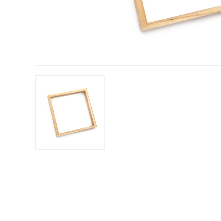
obsah a
reklamu, aj
s pomocou
našich
partnerov
pre
analytiku a
marketing.
Môžete
súhlasiť s
používaním
všetkých
súborov
cookie
kliknutím
na "Prijať
všetky!"
Alebo
môžete
uviesť svoje
preferencie
v
Nastaveniach
výberom
daného
typu
súborov