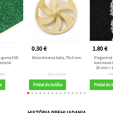
0.30 €
1.80 €
á guma EVA
Biela drevená káča, 70x3 mm
Elegantná 
zelená
kvetinová 
20 mm × 1
šitie, 
085
SKU: 831336
SK
svadob
a
Pridať do košíka
Pridať do 
HISTÓRIA PREHLIADANIA