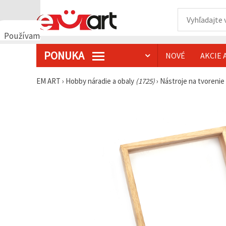
Používame
cookies
PONUKA
NOVÉ
AKCIE 
🍪
Používame
cookies a
EM ART
›
Hobby náradie a obaly
(1725)
›
Nástroje na tvorenie
podobné
technológie,
aby sme
zabezpečili
správne
fungovanie
webovej
stránky,
zlepšili váš
používateľský
zážitok a s
vaším
súhlasom
analyzovali
návštevnosť
a
zobrazovali
relevantnejší