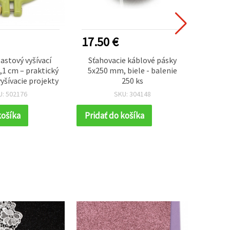
17.50 €
6.00
astový vyšívací
Sťahovacie káblové pásky
Mon
,1 cm – praktický
5x250 mm, biele - balenie
vykraj
yšívacie projekty
250 ks
hmotu
U: 502176
SKU: 304148
košíka
Pridať do košíka
Prida