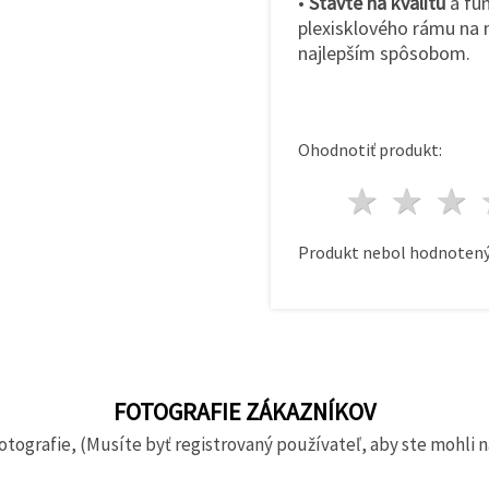
•
Stavte na kvalitu
a fu
plexisklového rámu na m
najlepším spôsobom.
Ohodnotiť produkt:
1 hvie
2 h
Produkt nebol hodnotený
FOTOGRAFIE ZÁKAZNÍKOV
otografie, (Musíte byť registrovaný používateľ, aby ste mohli n