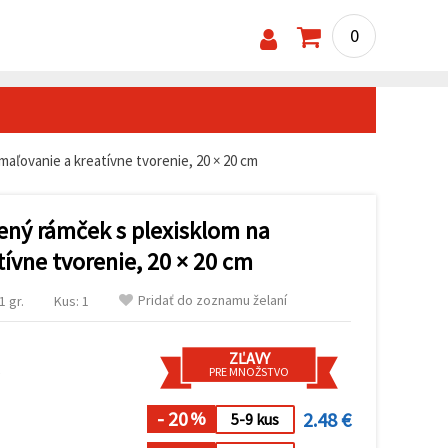
0
aľovanie a kreatívne tvorenie, 20 × 20 cm
ený rámček s plexisklom na
ívne tvorenie, 20 × 20 cm
Pridať do zoznamu želaní
 gr.
Kus: 1
ZĽAVY
s
PRE MNOŽSTVO
- 20
2.48 €
%
5-9 kus