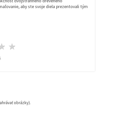
nkčnosť dvojstranného dreveného
aľovanie, aby ste svoje diela prezentovali tým
zda
viezdy
3 hviezdy
4 hviezdy
5 hviezdy
.
ahrávať obrázky).