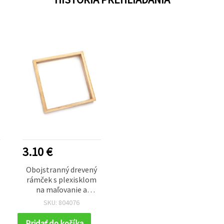
3.10 €
Obojstranný drevený
rámček s plexisklom
na maľovanie a
kreatívne tvorenie, 20
SKU: 804076
× 20 cm
Pridať do košíka