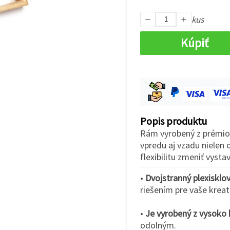
kus
Kúpiť
Popis produktu
Rám vyrobený z prémiov
vpredu aj vzadu nielen 
flexibilitu zmeniť vysta
•
Dvojstranný plexisklo
riešením pre vaše kreat
•
Je vyrobený z vysoko
odolným.