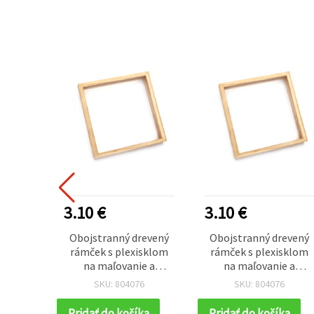
3.10 €
3.10 €
Obojstranný drevený
Obojstranný drevený
rámček s plexisklom
rámček s plexisklom
na maľovanie a
na maľovanie a
kreatívne tvorenie, 20
kreatívne tvorenie, 20
SKU: 804076
SKU: 804076
× 20 cm
× 20 cm
Pridať do košíka
Pridať do košíka