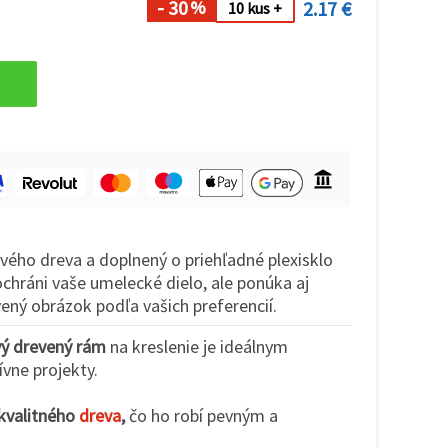
- 30
2.17 €
%
10 kus +
ého dreva a doplnený o priehľadné plexisklo
ochráni vaše umelecké dielo, ale ponúka aj
vený obrázok podľa vašich preferencií.
vý drevený rám
na kreslenie je ideálnym
ívne projekty.
 kvalitného
dreva
,
čo ho robí pevným a