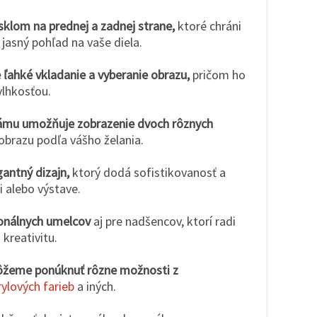
sklom na prednej a zadnej strane,
ktoré chráni
jasný pohľad na vaše diela.
ľahké vkladanie a vyberanie obrazu,
pričom ho
vlhkosťou.
rámu umožňuje zobrazenie dvoch rôznych
brazu podľa vášho želania.
antný dizajn,
ktorý dodá sofistikovanosť a
 alebo výstave.
ionálnych umelcov
aj pre nadšencov, ktorí radi
 kreativitu.
ôžeme ponúknuť rôzne možnosti z
rylových farieb
a iných.