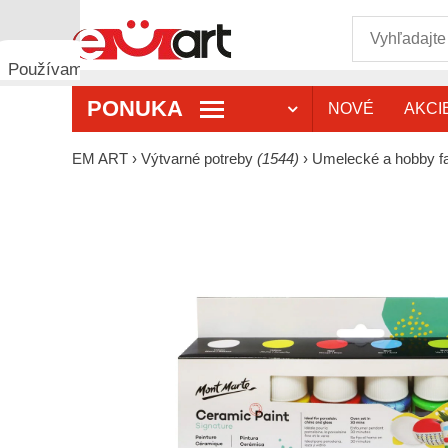
Používame
cookies
PONUKA
NOVÉ
AKCI
🍪
Používame
cookies a
EM ART
›
Výtvarné potreby
(1544)
›
Umelecké a hobby f
podobné
technológie,
aby sme
zabezpečili
správne
fungovanie
webovej
stránky,
zlepšili
váš
používateľský
zážitok a s
vaším
súhlasom
analyzovali
návštevnosť
a
zobrazovali
relevantnejší
obsah a