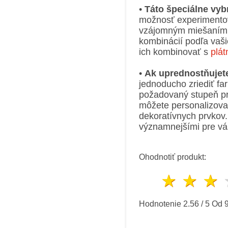
•
Táto špeciálne vyb
možnosť experimentov
vzájomným miešaním. 
kombinácií podľa vaši
ich kombinovať s
plá
•
Ak uprednostňujete 
jednoducho zriediť fa
požadovaný stupeň pr
môžete personalizova
dekoratívnych prvkov.
významnejšími pre vás
Ohodnotiť produkt:
1 hvi
2 h
Hodnotenie
2.56
/
5
Od