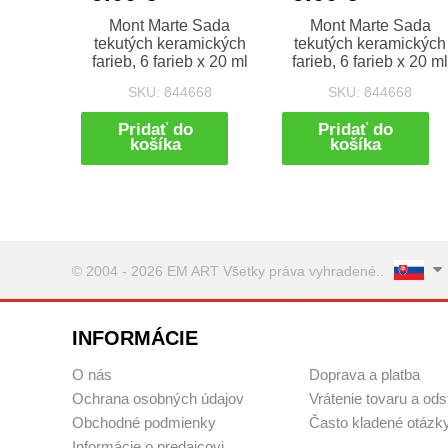
Mont Marte Sada
Mont Marte Sada
tekutých keramických
tekutých keramických
farieb, 6 farieb x 20 ml
farieb, 6 farieb x 20 m
SKU: 844668
SKU: 844668
Pridať do
Pridať do
košíka
košíka
© 2004 - 2026 EM ART Všetky práva vyhradené..
INFORMÁCIE
O nás
Doprava a platba
Ochrana osobných údajov
Vrátenie tovaru a ods
Obchodné podmienky
Často kladené otázk
Informácie o predajcovi