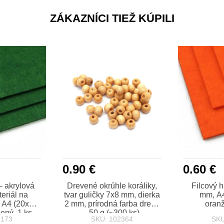
ZÁKAZNÍCI TIEŽ KÚPILI
0.90 €
0.60 €
– akrylová
Drevené okrúhle koráliky,
Filcový h
teriál na
tvar guličky 7x8 mm, dierka
mm, A
, A4 (20x30
2 mm, prírodná farba dreva
oranž
ený, 1 ks
- 50 g (~300 ks)
2173
SKU: 102364
SKU