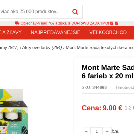
Objednávky nad 70€ a získajte DOPRAVU ZADARMO!
E A ZĽAVY
NAJPREDÁVANEJŠIE
VEĽKOOBCHOD
arby
(847)
›
Akrylové farby
(264)
›
Mont Marte Sada tekutých keramick
Mont Marte Sad
6 farieb x 20 ml
SKU:
844668
Hmotnosť:
Cena:
9.00 €
1-2 
bal.