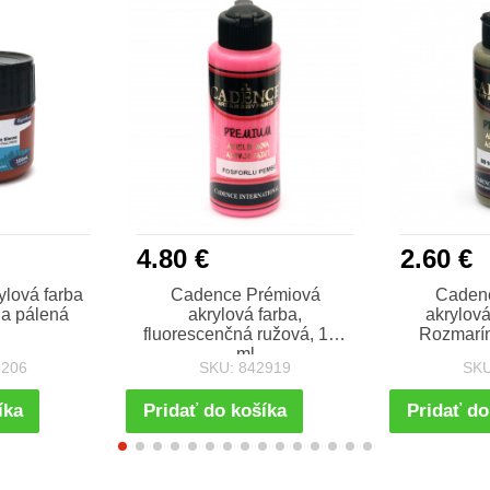
4.80 €
2.60 €
ylová farba
Cadence Prémiová
Caden
na pálená
akrylová farba,
akrylová
fluorescenčná ružová, 120
Rozmarín
ml
6206
SKU: 842919
SKU
íka
Pridať do košíka
Pridať do