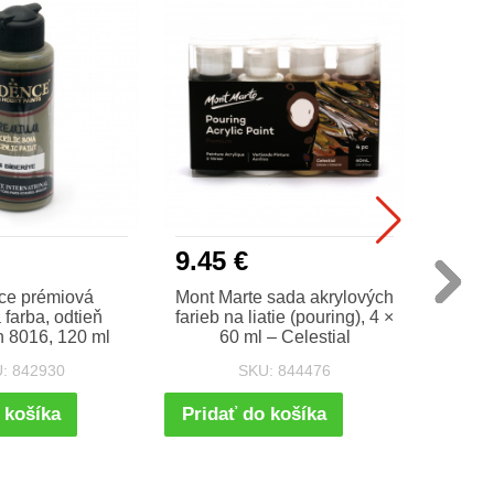
9.45 €
3.50
ce prémiová
Mont Marte sada akrylových
Akry
 farba, odtieň
farieb na liatie (pouring), 4 ×
Hybri
 8016, 120 ml
60 ml – Celestial
: 842930
SKU: 844476
 košíka
Pridať do košíka
Prida