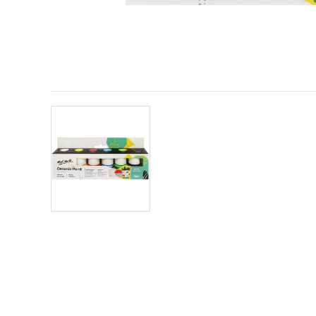
reklamu, aj
s pomocou
našich
partnerov
pre
analytiku a
marketing.
Môžete
súhlasiť s
používaním
všetkých
súborov
cookie
kliknutím
na "Prijať
všetky!"
Alebo
môžete
uviesť
svoje
preferencie
v
Nastaveniach
výberom
daného
typu
súborov
cookie a
kliknutím