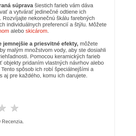
raná súprava
šiestich farieb vám dáva
ať a vytvárať jedinečné odtiene ich
Rozvíjajte nekonečnú škálu farebných
ch individuálnych preferencií a štýlu. Môžete
tnom
alebo
skicárom
.
jemnejšie a priesvitné efekty,
môžete
rby malým množstvom vody, aby ste dosiahli
iehľadnosti. Pomocou keramických farieb
ť objekty pridaním vlastných návrhov alebo
 Tento spôsob ich robí špeciálnejšími a
 aj pre každého, komu ich darujete.
ezda
viezdy
3 hviezdy
4 hviezdy
5 hviezdy
9
Recenzia.