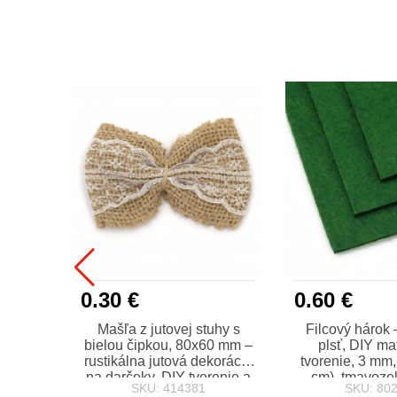
0.30 €
0.60 €
alky
Mašľa z jutovej stuhy s
Filcový hárok 
ová
bielou čipkou, 80x60 mm –
plsť, DIY ma
 sklo a
rustikálna jutová dekorácia
tvorenie, 3 mm
zelená
na darčeky, DIY tvorenie a
cm), tmavozel
SKU: 414381
SKU: 80
59 ml,
domáce dekorácie