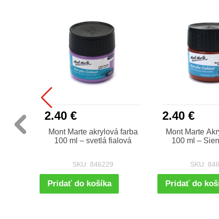
2.40 €
2.40 €
arieb
Mont Marte akrylová farba
Mont Marte Akr
– 18
100 ml – svetlá fialová
100 ml – Sie
na
y a
SKU: 846229
SKU: 84
Pridať do košíka
Pridať do koš