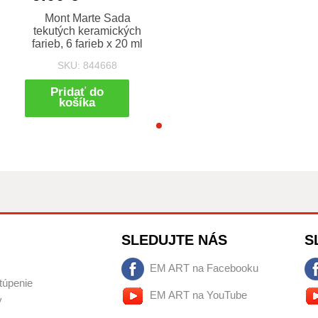
Mont Marte Sada
tekutých keramických
l
farieb, 6 farieb x 20 ml
SKU: 844668
Pridať do
košíka
SLEDUJTE NÁS
S
EM ART na Facebooku
túpenie
EM ART na YouTube
y