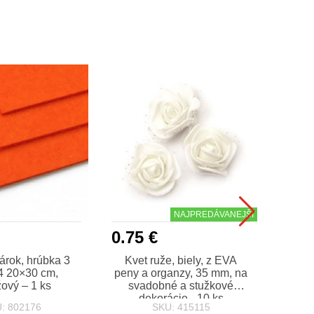
NAJPREDÁVANEJŠÍ
0.75 €
0.75
árok, hrúbka 3
Kvet ruže, biely, z EVA
Meden
4 20×30 cm,
peny a organzy, 35 mm, na
0,3 
ový – 1 ks
svadobné a stužkové
dekorácie - 10 ks
: 802176
SKU: 415115