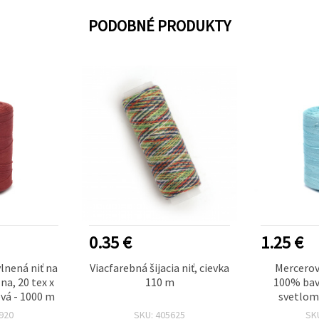
PODOBNÉ PRODUKTY
0.35 €
1.25 €
lnená niť na
Viacfarebná šijacia niť, cievka
Mercerova
na, 20 tex x
110 m
100% bavl
ová - 1000 m
svetlom
920
SKU: 405625
SK