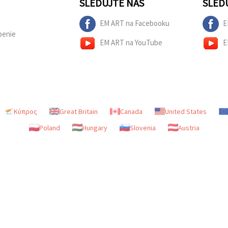
SLEDUJTE NÁS
SLED
EM ART na Facebooku
E
penie
EM ART na YouTube
E
Κύπρος
Great Britain
Canada
United States
Poland
Hungary
Slovenia
Austria