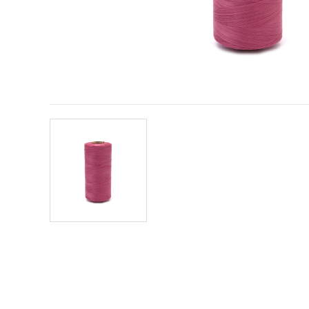
obsah a
reklamu, aj
s pomocou
našich
partnerov
pre
analytiku a
marketing.
Môžete
súhlasiť s
používaním
všetkých
súborov
cookie
kliknutím
na "Prijať
všetky!"
Alebo
môžete
uviesť svoje
preferencie
v
Nastaveniach
výberom
daného
typu
súborov