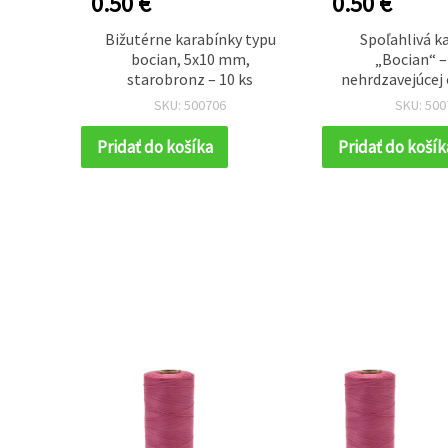
0.50 €
0.50 €
, cievka
Bižutérne karabínky typu
Spoľahlivá k
bocian, 5x10 mm,
„Bocian“ –
starobronz – 10 ks
nehrdzavejúcej 
mm, balenie 
SKU: 500706
SKU: 500
bezpečnú DIY tv
Pridať do košíka
Pridať do košík