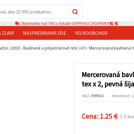
Objednávky nad 70€ a získajte DOPRAVU ZADARMO!
A ZĽAVY
NAJPREDÁVANEJŠIE
VEĽKOOBCHOD
iadze
(1093)
›
Bavlnené a polyesterové nite
(47)
›
Mercerovaná bavlnená niť
Mercerovaná bavl
tex x 2, pevná šij
SKU:
399924
Hmotnosť: 10
Cena:
1.25 €
1-5 ku