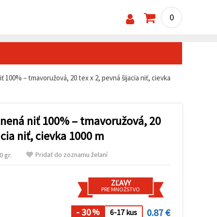
0
 100% – tmavoružová, 20 tex x 2, pevná šijacia niť, cievka
nená niť 100% – tmavoružová, 20
acia niť, cievka 1000 m
Pridať do zoznamu želaní
 gr.
ZĽAVY
s
PRE MNOŽSTVO
- 30
0.87 €
%
6-17 kus