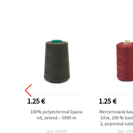
1.25 €
1.25 €
 niť –
100% polyesterová šijacia
Mercerovaná bav
00%
niť, zelená – 5000 m
šitie, 100 % bavl
onálne
2, popolavá ruž
SKU: 399930
SKU: 399