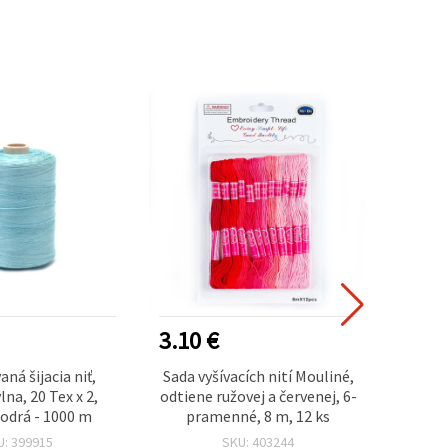
3.10 €
0.35
ná šijacia niť,
Sada vyšívacích nití Mouliné,
Viacf
na, 20 Tex x 2,
odtiene ružovej a červenej, 6-
odrá - 1000 m
pramenné, 8 m, 12 ks
U: 399915
SKU: 403244