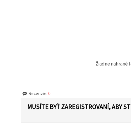
cookie a
kliknutím
na tlačidlo
"Uložiť"
Prijať
všetko
Nastavenia
Žiadne nahrané f
Recenzie:
0
MUSÍTE BYŤ ZAREGISTROVANÍ, ABY S