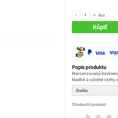
kus
Kúpiť
Popis produktu
Mercerizovaná bavlnená
hladké a odolné stehy a
Značka
Ohodnotiť produkt:
1 hvie
2 h