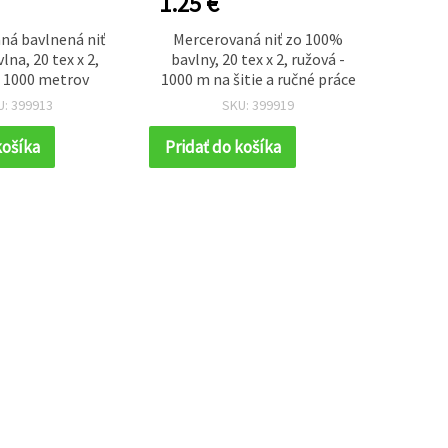
1.25 €
1.25
ná bavlnená niť
Mercerovaná niť zo 100%
Merce
lna, 20 tex x 2,
bavlny, 20 tex x 2, ružová -
pre
 1000 metrov
1000 m na šitie a ručné práce
bavlna
U: 399913
SKU: 399919
košíka
Pridať do košíka
Prida