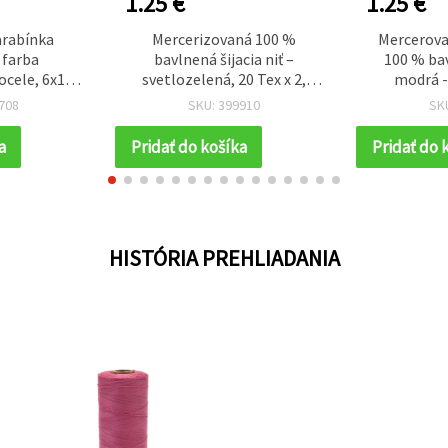
1.25 €
1.25 €
arabínka
Mercerizovaná 100 %
Mercerova
 farba
bavlnená šijacia niť –
100 % bav
ocele, 6x12
svetlozelená, 20 Tex x 2,
modrá -
10 ks na
pevná, návin 1000 m
708
SKU: 399910
SK
orbu šperkov
a
Pridať do košíka
Pridať do 
HISTÓRIA PREHLIADANIA