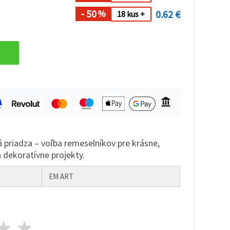
- 50
0.62 €
%
18 kus +
 priadza – voľba remeselníkov pre krásne,
 dekoratívne projekty.
EM ART
zda
viezdy
3 hviezdy
4 hviezdy
5 hviezdy