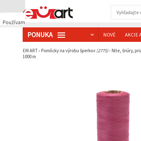
Používame
cookies
PONUKA
NOVÉ
AKCIE 
🍪
Používame
cookies a
EM ART
›
Pomôcky na výrobu šperkov
(2775)
›
Nite, šnúry, pr
podobné
1000 m
technológie,
aby sme
zabezpečili
správne
fungovanie
webovej
stránky,
zlepšili váš
používateľský
zážitok a s
vaším
súhlasom
analyzovali
návštevnosť
a
zobrazovali
relevantnejší