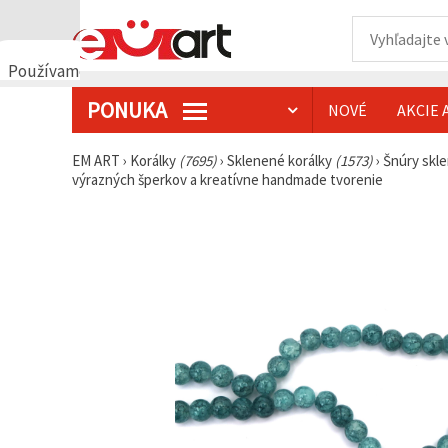
Používame
cookies
PONUKA
NOVÉ
AKCIE 
🍪
Používame
cookies a
EM ART
›
Korálky
(7695)
›
Sklenené korálky
(1573)
›
Šnúry skl
podobné
výrazných šperkov a kreatívne handmade tvorenie
technológie,
aby sme
zabezpečili
správne
fungovanie
webovej
stránky,
zlepšili váš
používateľský
zážitok a s
vaším
súhlasom
analyzovali
návštevnosť
a
zobrazovali
relevantnejší