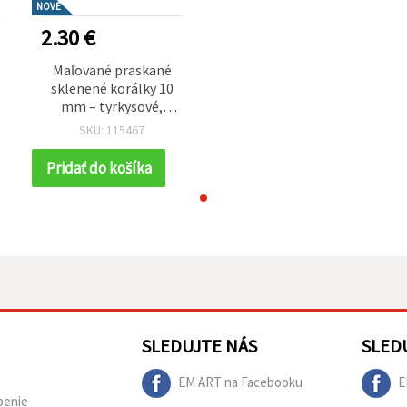
NOVÉ
2.30 €
Maľované praskané
sklenené korálky 10
mm – tyrkysové,
prieťah 1,5 mm, šnúra
SKU: 115467
cca 85 ks – ideálne na
výrobu výrazných
Pridať do košíka
šperkov a kreatívne
handmade tvorenie
SLEDUJTE NÁS
SLED
EM ART na Facebooku
E
penie