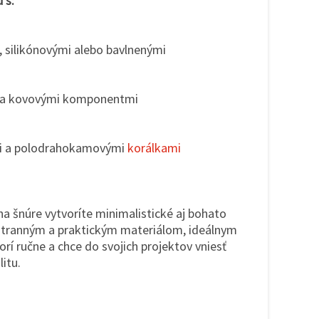
 s:
, silikónovými alebo bavlnenými
 a kovovými komponentmi
mi a polodrahokamovými
korálkami
a šnúre vytvoríte minimalistické aj bohato
estranným a praktickým materiálom, ideálnym
orí ručne a chce do svojich projektov vniesť
litu.