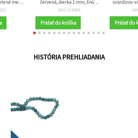
elené menia
červená, dierka 1 mm, šnúra
oranžovo-si
ku, prieťah 1
cca 105 ks – ideálne na
šnúra cca 6
552
SKU: 115480
SK
a 85 ks –
výrazné šperky a pútavé
modernú v
 tvorbu
handmade tvorenie
originá
a
Pridať do košíka
Pridať do 
šperkov a
t
ižutérneho
ceho farbu
etla
HISTÓRIA PREHLIADANIA