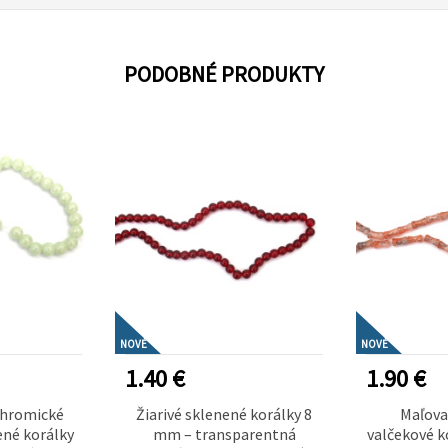
PODOBNÉ PRODUKTY
NOVÉ
NOVÉ
1.40 €
1.90 €
chromické
Žiarivé sklenené korálky 8
Maľova
ené korálky
mm – transparentná
valčekové k