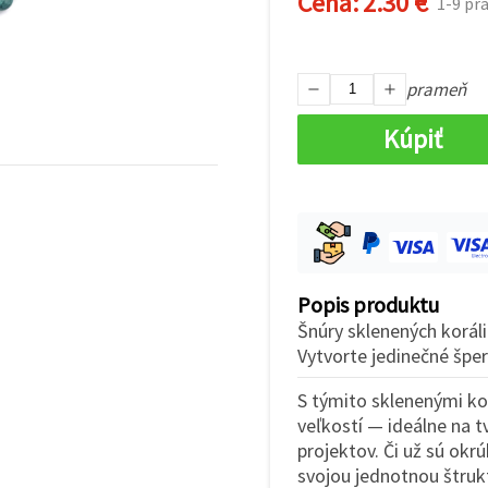
Cena:
2.30 €
1-9 p
prameň
Kúpiť
Popis produktu
Šnúry sklenených koráli
Vytvorte jedinečné špe
S týmito sklenenými kor
veľkostí — ideálne na 
projektov. Či už sú okr
svojou jednotnou štruk