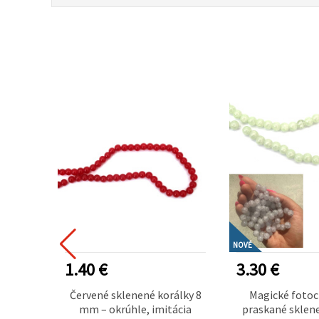
NOVÉ
1.40 €
3.30 €
orálky
Červené sklenené korálky 8
Magické foto
ka 1,5
mm – okrúhle, imitácia
praskané sklen