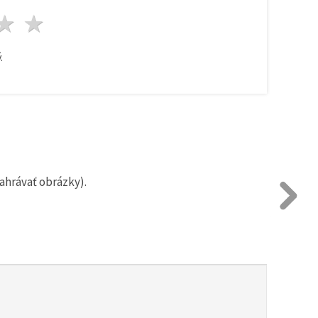
zda
viezdy
3 hviezdy
4 hviezdy
5 hviezdy
.
ahrávať obrázky).