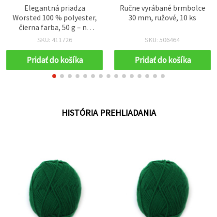
Elegantná priadza
Ručne vyrábané brmbolce
Worsted 100 % polyester,
30 mm, ružové, 10 ks
čierna farba, 50 g – na
pletenie a rôzne
SKU: 411726
SKU: 506464
kreatívne handmade
projekty
Pridať do košíka
Pridať do košíka
HISTÓRIA PREHLIADANIA