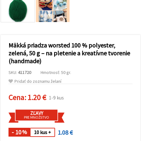
obsah a
reklamu, aj
s pomocou
našich
partnerov
pre
analytiku a
marketing.
Mäkká priadza worsted 100 % polyester,
Môžete
súhlasiť s
zelená, 50 g – na pletenie a kreatívne tvorenie
používaním
(handmade)
všetkých
súborov
cookie
SKU:
411720
Hmotnosť: 50 gr.
kliknutím
na "Prijať
Pridať do zoznamu želaní
všetky!"
Alebo
Cena:
1.20 €
môžete
1-9 kus
uviesť svoje
preferencie
v
ZĽAVY
Nastaveniach
PRE MNOŽSTVO
výberom
daného
- 10
1.08 €
typu
%
10 kus +
súborov