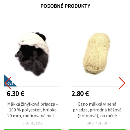
PODOBNÉ PRODUKTY
NOVÉ
6.30 €
2.80 €
Mäkká žinylková priadza –
Etno mäkká vlnená
100 % polyester, hrúbka
priadza, prírodná béžová
20 mm, melírovaná biela/
(krémová), na ručné
čierna/sivá, ~240 g / 25 m,
pletenie oblečenia a
SKU: 412396
SKU: 401301
elegantná textúra na
doplnkov, 100 g – 170 m