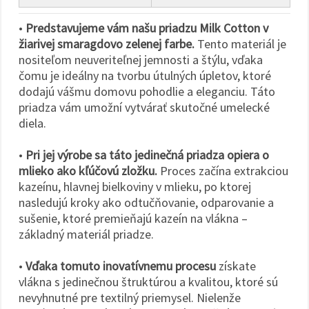
•
Predstavujeme vám našu priadzu Milk Cotton v
žiarivej smaragdovo zelenej farbe.
Tento materiál je
nositeľom neuveriteľnej jemnosti a štýlu, vďaka
čomu je ideálny na tvorbu útulných úpletov, ktoré
dodajú vášmu domovu pohodlie a eleganciu. Táto
priadza vám umožní vytvárať skutočné umelecké
diela.
•
Pri jej výrobe sa táto jedinečná priadza opiera o
mlieko ako kľúčovú zložku.
Proces začína extrakciou
kazeínu, hlavnej bielkoviny v mlieku, po ktorej
nasledujú kroky ako odtučňovanie, odparovanie a
sušenie, ktoré premieňajú kazeín na vlákna –
základný materiál priadze.
•
Vďaka tomuto inovatívnemu procesu
získate
vlákna s jedinečnou štruktúrou a kvalitou, ktoré sú
nevyhnutné pre textilný priemysel. Nielenže