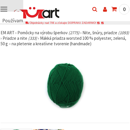
0
Používame
Objednávky nad 70€ a získajte DOPRAVU ZADARMO!
cookies
EM ART
›
Pomôcky na výrobu šperkov
(2775)
›
Nite, šnúry, priadze
(1093)
🍪
›
Priadze a nite
(333)
›
Mäkká priadza worsted 100 % polyester, zelená,
Používame
50 g – na pletenie a kreatívne tvorenie (handmade)
cookies a
podobné
technológie,
aby sme
zabezpečili
správne
fungovanie
webovej
stránky,
zlepšili váš
používateľský
zážitok a s
vaším
súhlasom
analyzovali
návštevnosť
a
zobrazovali
relevantnejší