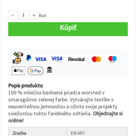
cookie a
kliknutím
na tlačidlo
kus
"Uložiť"
Kúpiť
Prijať
všetko
Nastavenia
Popis produktu
100 % mliečna bavlnená priadza worsted v
smaragdovo zelenej farbe. Vytvárajte textílie s
neuveriteľnou jemnosťou a oživte svoje projekty
sviežosťou tohto farebného odtieňa.
Objednajte si
online!
Značka
EM ART