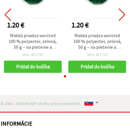
1.20 €
1.20 €
Mäkká priadza worsted
Mäkká priadza worsted
100 % polyester, zelená,
100 % polyester, zelená,
50 g – na pletenie a
50 g – na pletenie a
kreatívne tvorenie
kreatívne tvorenie
SKU: 411720
SKU: 411720
(handmade)
(handmade)
Pridať do košíka
Pridať do košíka
© 2004 - 2026 EM ART Všetky práva vyhradené..
INFORMÁCIE