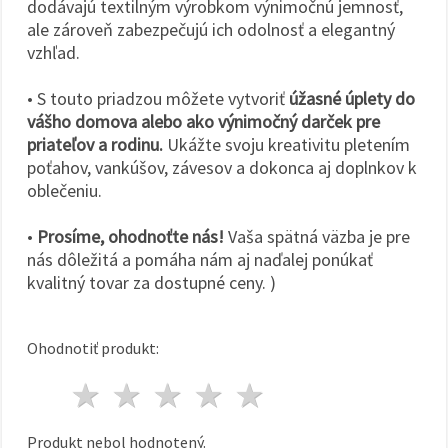
dodávajú textilným výrobkom výnimočnú jemnosť,
ale zároveň zabezpečujú ich odolnosť a elegantný
vzhľad.
• S touto priadzou môžete vytvoriť
úžasné úplety do
vášho domova alebo ako výnimočný darček pre
priateľov a rodinu.
Ukážte svoju kreativitu pletením
poťahov, vankúšov, závesov a dokonca aj doplnkov k
oblečeniu.
•
Prosíme, ohodnoťte nás!
Vaša spätná väzba je pre
nás dôležitá a pomáha nám aj naďalej ponúkať
kvalitný tovar za dostupné ceny. )
Ohodnotiť produkt:
1 hviezda
2 hviezdy
3 hviezdy
4 hviezdy
5 hviezdy
Produkt nebol hodnotený.