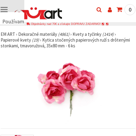
0
Používame
Objednávky nad 70€ a získajte DOPRAVU ZADARMO!
cookies
EM ART
›
Dekoračné materiály
(4861)
›
Kvety a tyčinky
(1414)
›
🍪
Papierové kvety
(19)
›
Kytica stočených papierových ruží s drôtenými
Používame
stonkami, tmavoružová, 35x80 mm - 6 ks
cookies a
podobné
technológie,
aby sme
zabezpečili
správne
fungovanie
webovej
stránky,
zlepšili váš
používateľský
zážitok a s
vaším
súhlasom
analyzovali
návštevnosť
a
zobrazovali
relevantnejší