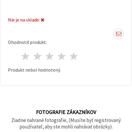
cookie a
kliknutím
na tlačidlo
"Uložiť"
Nie je na sklade:
Prijať
všetko
Ohodnotiť produkt:
Nastavenia
1 hviezda
2 hviezdy
3 hviezdy
4 hviezdy
5 hviezdy
Produkt nebol hodnotený.
FOTOGRAFIE ZÁKAZNÍKOV
Žiadne nahrané fotografie, (Musíte byť registrovaný
používateľ, aby ste mohli nahrávať obrázky).