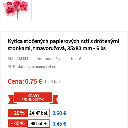
obsah a
reklamu, aj
s pomocou
našich
partnerov
pre
analytiku a
marketing.
Kytica stočených papierových ruží s drôtenými
Môžete
súhlasiť s
stonkami, tmavoružová, 35x80 mm - 6 ks
používaním
všetkých
SKU:
415753
Hmotnosť: 3 gr.
Kus: 6
súborov
cookie
Pridať do zoznamu želaní
kliknutím
na "Prijať
všetky!"
Cena:
0.75 €
1-23 bal.
Alebo
môžete
uviesť svoje
ZĽAVY
preferencie
PRE MNOŽSTVO
v
Nastaveniach
výberom
- 20
0.60 €
%
24-47 bal.
daného
typu
- 40
0.45 €
%
48 bal. +
súborov