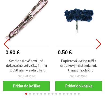
0.90 €
0.50 €
Svetloružové textilné
Papierová kytica ruží s
dekoračné vetvičky, 5 mm
drôtikovými stonkami,
x 650 mm – sada 5 ks
tmavomodrá
umelých kvetinových
(námornícka), mini
SKU: 415326
SKU: 404926
stoniek na DIY
ružičky 20 mm, balenie 12
aranžovanie, kytice a
ks – umelé dekoračné
Pridať do košíka
Pridať do košíka
vence
kvety na DIY kvetinové
aranžmány, scrapbooking
a svadobnú výzdobu