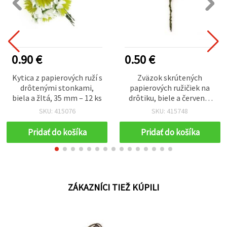
0.90 €
0.50 €
Kytica z papierových ruží s
Zväzok skrútených
drôtenými stonkami,
papierových ružičiek na
biela a žltá, 35 mm – 12 ks
drôtiku, biele a červené,
25x70 mm – 6 ks
SKU: 415076
SKU: 415748
Pridať do košíka
Pridať do košíka
ZÁKAZNÍCI TIEŽ KÚPILI