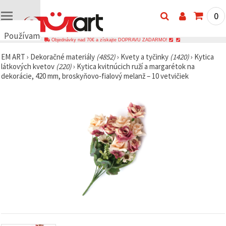
0
Používame
Objednávky nad 70€ a získajte DOPRAVU ZADARMO!
cookies
EM ART
›
Dekoračné materiály
(4852)
›
Kvety a tyčinky
(1420)
›
Kytica
🍪
látkových kvetov
(220)
›
Kytica kvitnúcich ruží a margarétok na
Používame
dekorácie, 420 mm, broskyňovo‑fialový melanž – 10 vetvičiek
cookies a
podobné
technológie,
aby sme
zabezpečili
správne
fungovanie
webovej
stránky,
zlepšili váš
používateľský
zážitok a s
vaším
súhlasom
analyzovali
návštevnosť
a
zobrazovali
relevantnejší