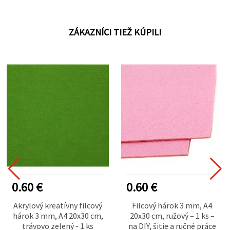
ZÁKAZNÍCI TIEŽ KÚPILI
0.60 €
0.60 €
Akrylový kreatívny filcový
Filcový hárok 3 mm, A4
hárok 3 mm, A4 20x30 cm,
20x30 cm, ružový – 1 ks –
trávovo zelený - 1 ks
na DIY, šitie a ručné práce