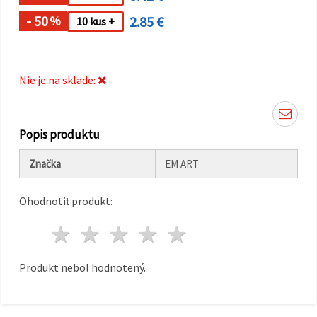
cookie a
kliknutím
- 50
2.85 €
%
10 kus +
na tlačidlo
"Uložiť"
Prijať
Nie je na sklade:
všetko
Nastavenia
Popis produktu
Značka
EM ART
Ohodnotiť produkt:
1 hviezda
2 hviezdy
3 hviezdy
4 hviezdy
5 hviezdy
Produkt nebol hodnotený.