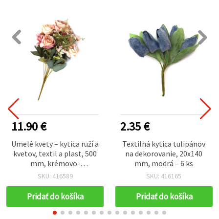
11.90 €
2.35 €
Umelé kvety – kytica ruží a
Textilná kytica tulipánov
kvetov, textil a plast, 500
na dekorovanie, 20x140
mm, krémovo-
mm, modrá – 6 ks
broskyňovo-fialový mix,
SKU: 416589
SKU: 416165
11 stoniek
Pridať do košíka
Pridať do košíka