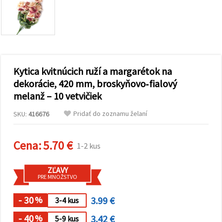
obsah a
reklamu, aj
s pomocou
našich
partnerov
pre
analytiku a
marketing.
Kytica kvitnúcich ruží a margarétok na
Môžete
súhlasiť s
dekorácie, 420 mm, broskyňovo‑fialový
používaním
melanž – 10 vetvičiek
všetkých
súborov
cookie
Pridať do zoznamu želaní
SKU:
416676
kliknutím
na "Prijať
všetky!"
Cena:
5.70 €
Alebo
1-2 kus
môžete
uviesť svoje
preferencie
ZĽAVY
v
PRE MNOŽSTVO
Nastaveniach
výberom
- 30
3.99 €
daného
%
3-4 kus
typu
súborov
- 40
3.42 €
%
5-9 kus