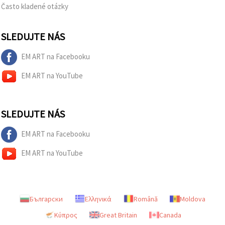
Často kladené otázky
SLEDUJTE NÁS
EM ART na Facebooku
EM ART na YouTube
SLEDUJTE NÁS
EM ART na Facebooku
EM ART na YouTube
Български
Ελληνικά
Română
Moldova
Κύπρος
Great Britain
Canada