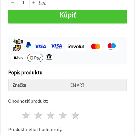
cookie a
bal.
kliknutím
na tlačidlo
Kúpiť
"Uložiť"
Prijať
všetko
Nastavenia
Popis produktu
Značka
EM ART
Ohodnotiť produkt:
1 hviezda
2 hviezdy
3 hviezdy
4 hviezdy
5 hviezdy
Produkt nebol hodnotený.