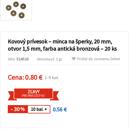
obsah a
reklamu, aj
s pomocou
našich
partnerov
pre
analytiku a
marketing.
Kovový prívesok – minca na šperky, 20 mm,
Môžete
súhlasiť s
otvor 1,5 mm, farba antická bronzová – 20 ks
používaním
všetkých
Pridať do zoznamu želaní
SKU:
524526
Hmotnosť: 2 gr.
súborov
cookie
kliknutím
na "Prijať
Cena:
0.80 €
1-9 bal.
všetky!"
Alebo
môžete
ZĽAVY
uviesť svoje
PRE MNOŽSTVO
preferencie
v
Nastaveniach
- 30
0.56 €
%
10 bal. +
výberom
daného
typu
súborov