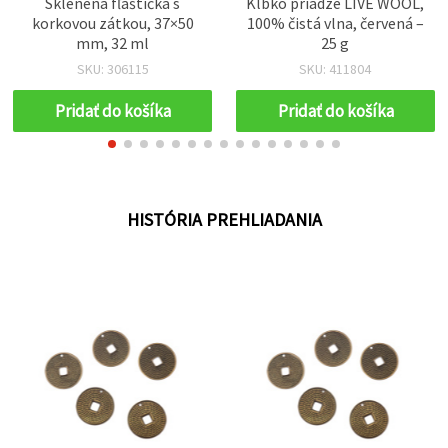
Sklenená fľaštička s
Klbko priadze LIVE WOOL,
korkovou zátkou, 37×50
100% čistá vlna, červená –
mm, 32 ml
25 g
SKU: 306115
SKU: 411804
Pridať do košíka
Pridať do košíka
HISTÓRIA PREHLIADANIA