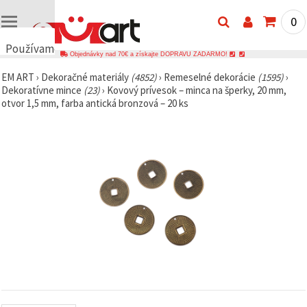
0
Používame
Objednávky nad 70€ a získajte DOPRAVU ZADARMO!
cookies
EM ART
›
Dekoračné materiály
(4852)
›
Remeselné dekorácie
(1595)
›
🍪
Dekoratívne mince
(23)
›
Kovový prívesok – minca na šperky, 20 mm,
Používame
otvor 1,5 mm, farba antická bronzová – 20 ks
cookies a
podobné
technológie,
aby sme
zabezpečili
správne
fungovanie
webovej
stránky,
zlepšili váš
používateľský
zážitok a s
vaším
súhlasom
analyzovali
návštevnosť
a
zobrazovali
relevantnejší