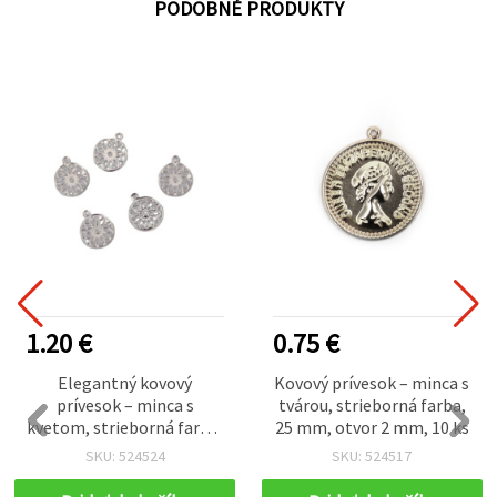
PODOBNÉ PRODUKTY
1.20 €
0.75 €
Elegantný kovový
Kovový prívesok – minca s
prívesok – minca s
tvárou, strieborná farba,
kvetom, strieborná farba,
25 mm, otvor 2 mm, 10 ks
15 mm, otvor 1,5 mm, 50
SKU: 524524
SKU: 524517
ks