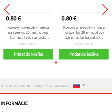
0.80 €
0.80 €
Kovový prívesok – minca
Kovový prívesok – minca
na šperky, 20 mm, otvor
na šperky, 20 mm, otvor
1,5 mm, farba antická
1,5 mm, farba antická
bronzová – 20 ks
bronzová – 20 ks
SKU: 524526
SKU: 524526
Pridať do košíka
Pridať do košíka
© 2004 - 2026 EM ART Všetky práva vyhradené..
INFORMÁCIE