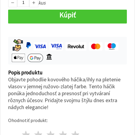
cookie a
kus
kliknutím
na tlačidlo
Kúpiť
"Uložiť"
Prijať
všetko
Nastavenia
Popis produktu
Objavte pohodlie kovového háčika/ihly na pletenie
vlasov v jemnej ružovo-zlatej farbe. Tento háčik
ponúka jednoduchosť a presnosť pri vytváraní
rôznych účesov. Pridajte svojmu štýlu dnes extra
nádych elegancie!
Ohodnotiť produkt:
1 hviezda
2 hviezdy
3 hviezdy
4 hviezdy
5 hviezdy