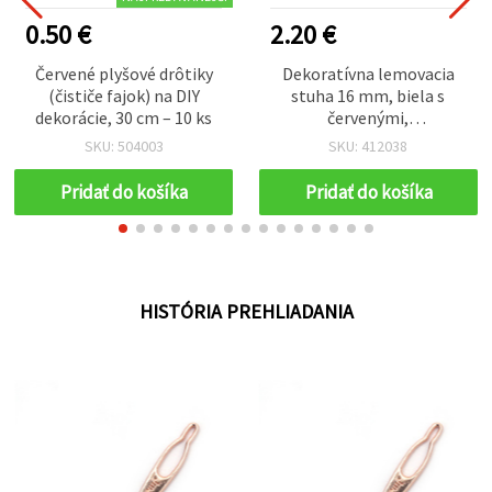
0.50 €
2.20 €
Červené plyšové drôtiky
Dekoratívna lemovacia
(čističe fajok) na DIY
stuha 16 mm, biela s
dekorácie, 30 cm – 10 ks
červenými,
svetlozelenými a čiernymi
SKU: 504003
SKU: 412038
prvkami - 5 m
Pridať do košíka
Pridať do košíka
HISTÓRIA PREHLIADANIA