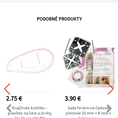
PODOBNÉ PRODUKTY
2.75 €
3.90 €
Krajčírske krivítko –
Sada foriem na čipkové
pravítko na šitie a strihy,
pletenie 10 mm + 8 mm s