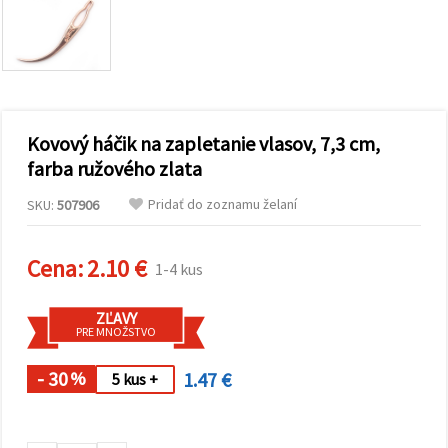
obsah a
reklamu, aj
s pomocou
našich
partnerov
pre
analytiku a
marketing.
Kovový háčik na zapletanie vlasov, 7,3 cm,
Môžete
súhlasiť s
farba ružového zlata
používaním
všetkých
Pridať do zoznamu želaní
SKU:
507906
súborov
cookie
kliknutím
na "Prijať
Cena:
2.10 €
1-4 kus
všetky!"
Alebo
môžete
ZĽAVY
uviesť svoje
PRE MNOŽSTVO
preferencie
v
Nastaveniach
- 30
1.47 €
%
5 kus +
výberom
daného
typu
súborov