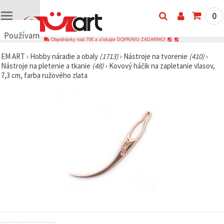
0
Používame
Objednávky nad 70€ a získajte DOPRAVU ZADARMO!
cookies
EM ART
›
Hobby náradie a obaly
(1713)
›
Nástroje na tvorenie
(410)
›
🍪
Nástroje na pletenie a tkanie
(48)
›
Kovový háčik na zapletanie vlasov,
Používame
7,3 cm, farba ružového zlata
cookies a
podobné
technológie,
aby sme
zabezpečili
správne
fungovanie
webovej
stránky,
zlepšili váš
používateľský
zážitok a s
vaším
súhlasom
analyzovali
návštevnosť
a
zobrazovali
relevantnejší