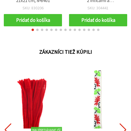
21x21 cm, №6401
2 ihlicami a
inštruktážnym CD so
SKU: 830206
SKU: 304441
vzormi
Pridať do košíka
Pridať do košíka
ZÁKAZNÍCI TIEŽ KÚPILI
NAJPREDÁVANEJŠÍ