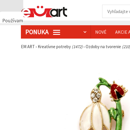
Používame
cookies
PONUKA
NOVÉ
AKCIE 
🍪
Používame
cookies a
EM ART
›
Kreatívne potreby
(1472)
›
Ozdoby na tvorenie
(210
podobné
technológie,
aby sme
zabezpečili
správne
fungovanie
webovej
stránky,
zlepšili váš
používateľský
zážitok a s
vaším
súhlasom
analyzovali
návštevnosť
a
zobrazovali
relevantnejší