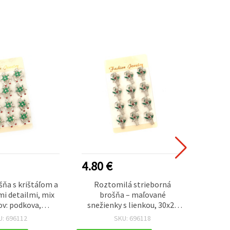
4.80 €
4.80
ňa s krištáľom a
Roztomilá strieborná
Kovová
i detailmi, mix
brošňa – maľované
a d
v: podkova,
snežienky s lienkou, 30x20
motí
ok a snežienka,
mm, balenie 12 ks
odtie
U: 696112
SKU: 696118
 farba, 30x25 mm