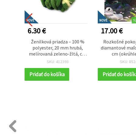
N
NOVÉ
NOVÉ
6.30 €
17.00 €
é tašky
Ženilková priadza – 100 %
Rozkošné pokoj
4 × 23
polyester, 20 mm hrubá,
diamantové maľo
ehuliak
melírovaná zeleno-žltá, cca
cm (okrúhle
240 g / 25 m, výrazná textúra
kamienky), pln
SKU: 412393
SKU: 852
na kreatívne pletenie a
elegantným 
háčkovanie
XQYX86
Pridať do košíka
Pridať do košík