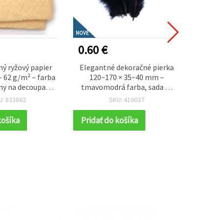
NOVÉ
NOVÉ
0.60 €
0.50
ý ryžový papier
Elegantné dekoračné pierka
Elega
 62 g/m² – farba
120~170 × 35~40 mm –
Vážka 
lny na decoupage,
tmavomodrá farba, sada 10
v stri
ne tvorenie a
ks na kreatívne tvorenie,
mm,
U: 823862
SKU: 416037
ké projekty
sviatočné aranžmány a
umelecké projekty
košíka
Pridať do košíka
Prida