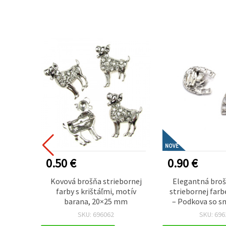
NOVÉ
0.50 €
0.90 €
 brošňa
Kovová brošňa striebornej
Elegantná broš
táľový
farby s krištáľmi, motív
striebornej far
ada 12
barana, 20×25 mm
– Podkova so s
lienkou, talizma
SKU: 696062
SKU: 696
jar a milý darček