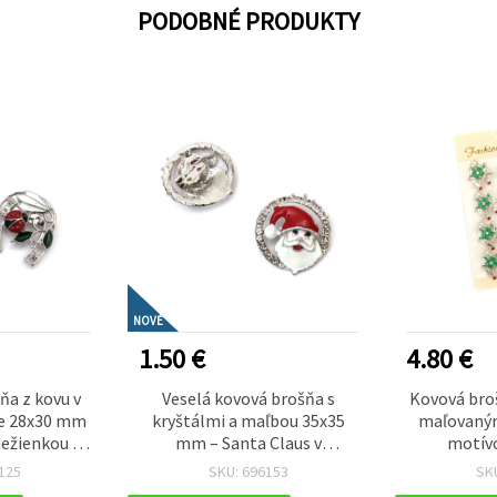
PODOBNÉ PRODUKTY
NOVÉ
1.50 €
4.80 €
ňa z kovu v
Veselá kovová brošňa s
Kovová broš
be 28x30 mm
kryštálmi a maľbou 35x35
maľovaným
nežienkou a
mm – Santa Claus v
motívo
n šťastia na
striebornej farbe, ideálna na
štvorlíst
125
SKU: 696153
SK
 na tvorenie
vianočné darčeky, zimné
strieborná