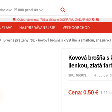
Objednávky nad 70€ a získajte DOPRAVU ZADARMO!
A ZĽAVY
NAJPREDÁVANEJŠIE
VEĽKOOBCHOD
)
›
Brošne pre ženy
(68)
›
Kovová brošňa s kryštálmi a smaltom, snežienka 
Kovová brošňa s 
lienkou, zlatá fa
SKU:
696072
Hmotnosť: 3 
Cena:
0.50 €
1-11 k