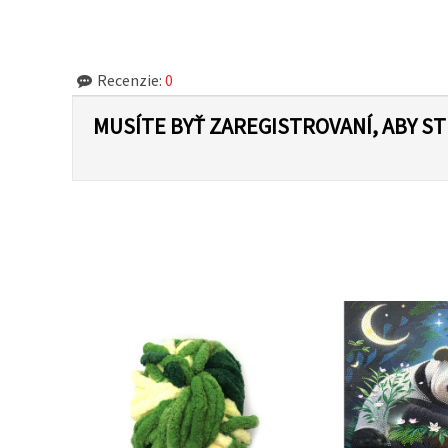
cookie a
kliknutím
na tlačidlo
"Uložiť"
Recenzie:
0
Prijať
MUSÍTE BYŤ ZAREGISTROVANÍ, ABY S
všetko
Nastavenia