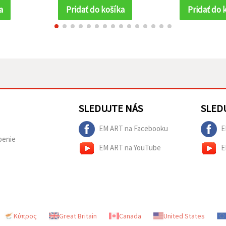
outfity a vianočnú
a
Pridať do košíka
Pridať do 
atmosféru
SLEDUJTE NÁS
SLED
EM ART na Facebooku
E
penie
EM ART na YouTube
E
Κύπρος
Great Britain
Canada
United States