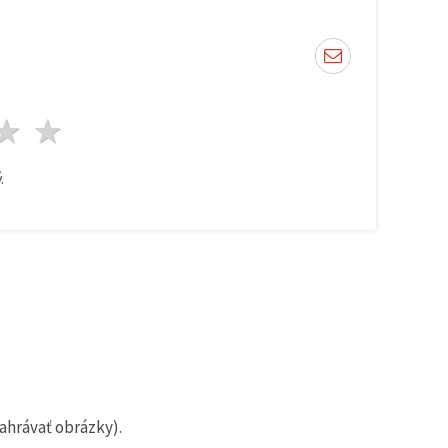
zda
viezdy
3 hviezdy
4 hviezdy
5 hviezdy
.
ahrávať obrázky).