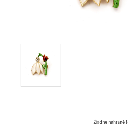
obsah a
reklamu, aj
s pomocou
našich
partnerov
pre
analytiku a
marketing.
Môžete
súhlasiť s
používaním
všetkých
súborov
cookie
kliknutím
na "Prijať
všetky!"
Alebo
môžete
uviesť svoje
preferencie
v
Nastaveniach
výberom
daného
typu
Žiadne nahrané f
súborov