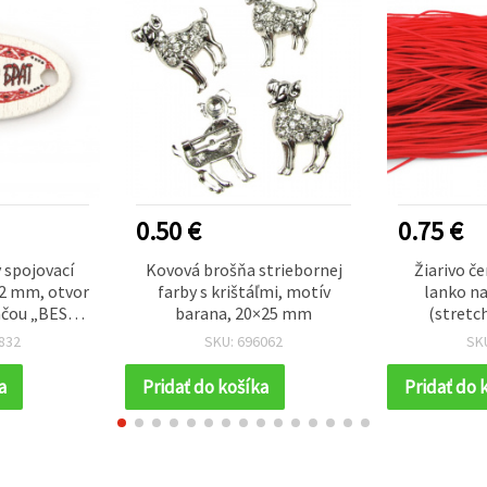
0.50 €
0.75 €
 spojovací
Kovová brošňa striebornej
Žiarivo č
×2 mm, otvor
farby s krištáľmi, motív
lanko na
ačou „BEST
barana, 20×25 mm
(stretc
 10 ks
šperkov, 
832
SKU: 696062
SK
tvorenie,
a
Pridať do košíka
Pridať do 