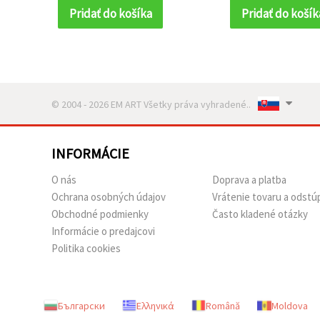
Pridať do košíka
Pridať do košík
© 2004 - 2026 EM ART Všetky práva vyhradené..
INFORMÁCIE
O nás
Doprava a platba
Ochrana osobných údajov
Vrátenie tovaru a odstú
Obchodné podmienky
Často kladené otázky
Informácie o predajcovi
Politika cookies
Български
Ελληνικά
Română
Moldova