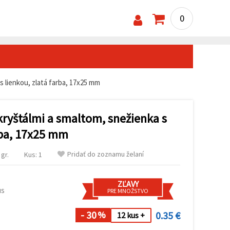
0
s lienkou, zlatá farba, 17x25 mm
kryštálmi a smaltom, snežienka s
rba, 17x25 mm
Pridať do zoznamu želaní
gr.
Kus: 1
ZĽAVY
us
PRE MNOŽSTVO
- 30
0.35 €
%
12 kus +