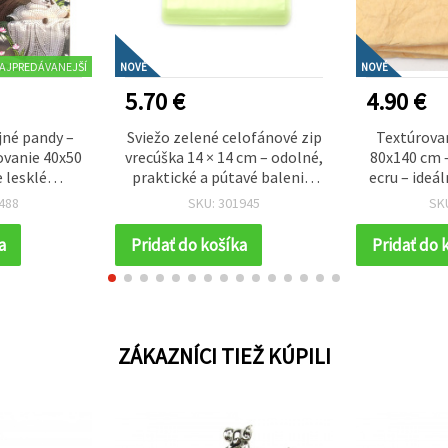
AJPREDÁVANEJŠÍ
NOVÉ
NOVÉ
5.70 €
4.90 €
né pandy –
Sviežo zelené celofánové zip
Textúrovan
vanie 40x50
vrecúška 14 × 14 cm – odolné,
80x140 cm –
 lesklé
praktické a pútavé balenie,
ecru – ideá
é lepenie s
sada 50 ks
kreatív
488
SKU: 301945
SK
rámom –
umelec
077
a
Pridať do košíka
Pridať do 
ZÁKAZNÍCI TIEŽ KÚPILI