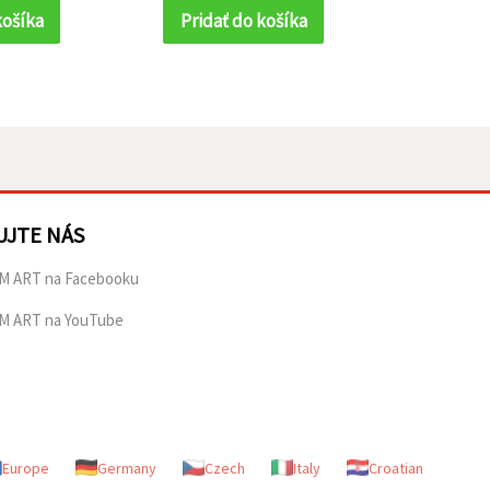
– 12 ks
košíka
Pridať do košíka
Prida
UJTE NÁS
M ART na Facebooku
M ART na YouTube
Europe
Germany
Czech
Italy
Croatian