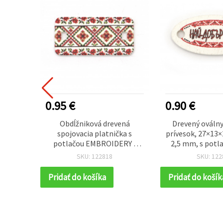
0.95 €
0.90 €
ných
Obdĺžniková drevená
Drevený oválny
8×4 mm,
spojovacia platnička s
prívesok, 27×13
0 ks) –
potlačou EMBROIDERY /
2,5 mm, s potl
ívne
30×15×2 mm, otvor: 2 mm –
BROTHER“ –
SKU: 122818
SKU: 122
10 ks
Pridať do košíka
Pridať do košík