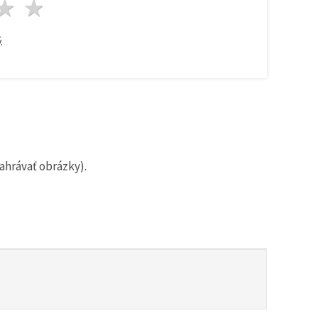
zda
viezdy
3 hviezdy
4 hviezdy
5 hviezdy
.
ahrávať obrázky).