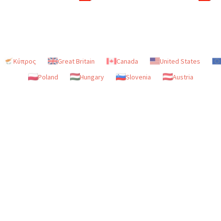
Κύπρος
Great Britain
Canada
United States
Poland
Hungary
Slovenia
Austria