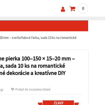
0
0 mm – svetlofialová farba, sada 10 ks na romantické
ne pierka 100–150 × 15–20 mm –
ba, sada 10 ks na romantické
né dekorácie a kreatívne DIY
Pridať do zoznamu želaní
gr.
ZĽAVY