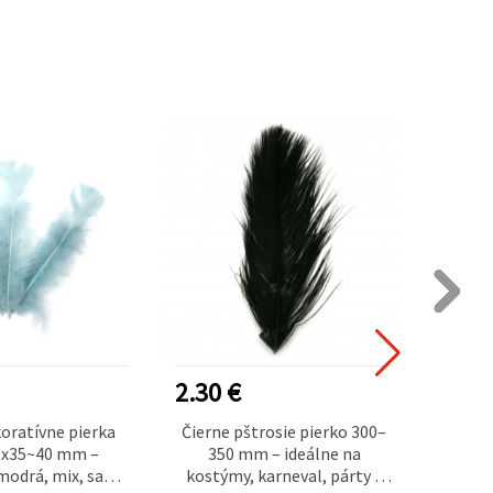
2.30 €
0.50
oratívne pierka
Čierne pštrosie pierko 300–
Dekor
0x35~40 mm –
350 mm – ideálne na
35–40 
modrá, mix, sada
kostýmy, karneval, párty a