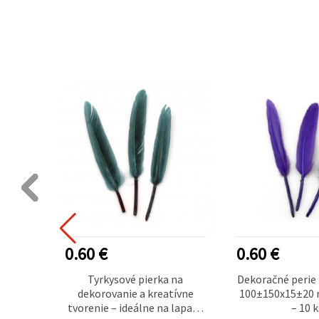
0.60 €
0.60 €
ie
Tyrkysové pierka na
Dekoračné perie 
m –
dekorovanie a kreatívne
100±150x15±20 
sada 10
tvorenie – ideálne na lapače
– 10 k