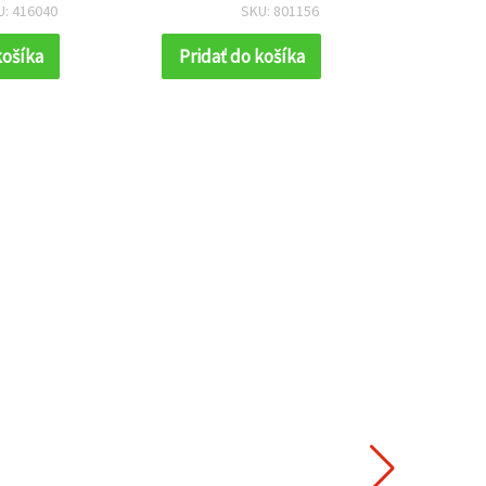
emné dekorácie,
kreatívne dekorácie
U: 416040
SKU: 801156
 a kreatívne DIY
(tvorenie, hobby)
vorenie
košíka
Pridať do košíka
Prida