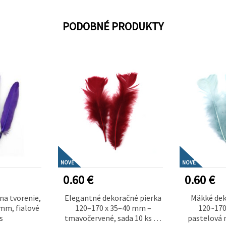
PODOBNÉ PRODUKTY
NOVÉ
NOVÉ
0.60 €
0.60 €
na tvorenie,
Elegantné dekoračné pierka
Mäkké dek
mm, fialové
120–170 x 35–40 mm –
120~17
s
tmavočervené, sada 10 ks na
pastelová 