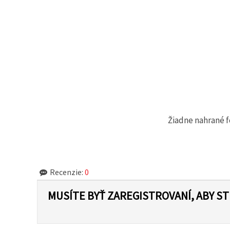
cookie a
kliknutím
na tlačidlo
"Uložiť"
Prijať
všetko
Nastavenia
Žiadne nahrané f
Recenzie:
0
MUSÍTE BYŤ ZAREGISTROVANÍ, ABY S