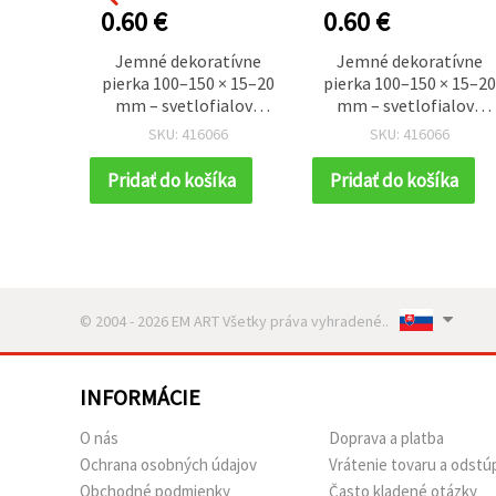
0.60 €
0.60 €
Jemné dekoratívne
Jemné dekoratívne
pierka 100–150 × 15–20
pierka 100–150 × 15–2
mm – svetlofialová
mm – svetlofialová
farba, sada 10 ks na
farba, sada 10 ks na
SKU: 416066
SKU: 416066
romantické tvorenie,
romantické tvorenie,
elegantné dekorácie a
elegantné dekorácie a
Pridať do košíka
Pridať do košíka
kreatívne DIY projekty
kreatívne DIY projekty
© 2004 - 2026 EM ART Všetky práva vyhradené..
INFORMÁCIE
O nás
Doprava a platba
Ochrana osobných údajov
Vrátenie tovaru a odstú
Obchodné podmienky
Často kladené otázky