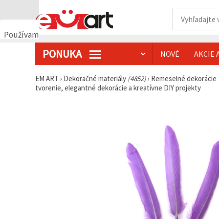
Používame
cookies
PONUKA
NOVÉ
AKCIE 
🍪
Používame
cookies a
EM ART
›
Dekoračné materiály
(4852)
›
Remeselné dekorácie
podobné
tvorenie, elegantné dekorácie a kreatívne DIY projekty
technológie,
aby sme
zabezpečili
správne
fungovanie
webovej
stránky,
zlepšili váš
používateľský
zážitok a s
vaším
súhlasom
analyzovali
návštevnosť
a
zobrazovali
relevantnejší