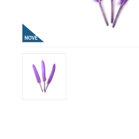
obsah a
reklamu, aj
s pomocou
našich
partnerov
pre
analytiku a
NOVÉ
marketing.
Môžete
súhlasiť s
používaním
všetkých
súborov
cookie
kliknutím
na "Prijať
všetky!"
Alebo
môžete
uviesť svoje
preferencie
v
Nastaveniach
výberom
daného
typu
súborov