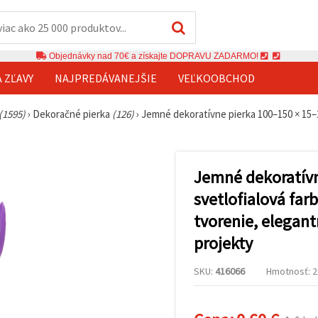
Objednávky nad 70€ a získajte DOPRAVU ZADARMO!
A ZĽAVY
NAJPREDÁVANEJŠIE
VEĽKOOBCHOD
(1595)
›
Dekoračné pierka
(126)
›
Jemné dekoratívne pierka 100–150 × 15–2
Jemné dekoratív
svetlofialová far
tvorenie, elegant
projekty
SKU:
416066
Hmotnosť: 2 