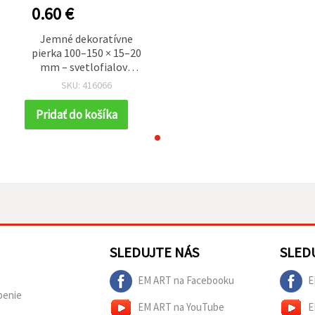
0.60 €
Jemné dekoratívne
0
pierka 100–150 × 15–20
mm – svetlofialová
farba, sada 10 ks na
SKU: 416066
romantické tvorenie,
elegantné dekorácie a
Pridať do košíka
kreatívne DIY projekty
SLEDUJTE NÁS
SLED
EM ART na Facebooku
E
penie
EM ART na YouTube
E