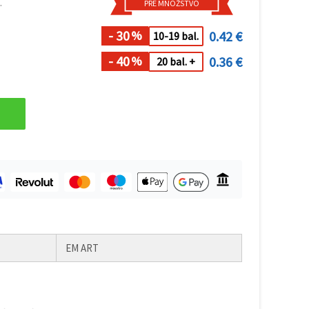
.
PRE MNOŽSTVO
- 30
0.42 €
%
10-19 bal.
- 40
0.36 €
%
20 bal. +
EM ART