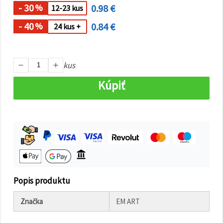
cookie a
- 30
0.98 €
%
12-23 kus
kliknutím
na tlačidlo
"Uložiť"
- 40
0.84 €
%
24 kus +
Prijať
všetko
kus
Nastavenia
Kúpiť
Popis produktu
Značka
EM ART