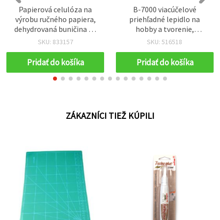
Papierová celulóza na
B-7000 viacúčelové
výrobu ručného papiera,
priehľadné lepidlo na
dehydrovaná buničina na
hobby a tvorenie,
kreatívne tvorenie – 50 g
jednozložkové, 50 ml
SKU: 833157
SKU: 516518
Pridať do košíka
Pridať do košíka
ZÁKAZNÍCI TIEŽ KÚPILI