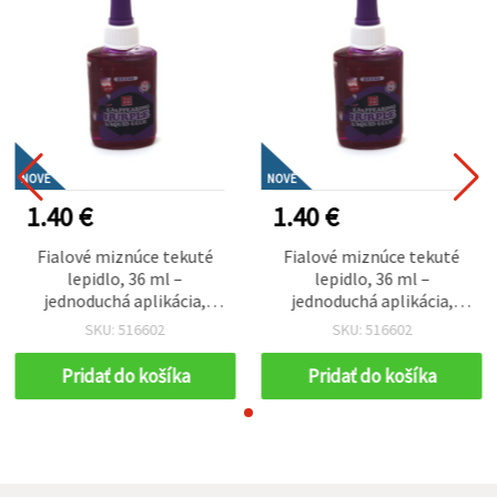
NOVÉ
NOVÉ
1.40 €
1.40 €
Fialové miznúce tekuté
Fialové miznúce tekuté
lepidlo, 36 ml –
lepidlo, 36 ml –
jednoduchá aplikácia,
jednoduchá aplikácia,
schne do číra, ideálne pre
schne do číra, ideálne pre
SKU: 516602
SKU: 516602
deti, tvorenie, papierové a
deti, tvorenie, papierové a
kreatívne projekty
kreatívne projekty
Pridať do košíka
Pridať do košíka