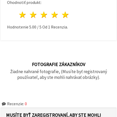
Ohodnotiť produkt:
1 hviezda
2 hviezdy
3 hviezdy
4 hviezdy
5 hviezdy
Hodnotenie
5.00
/
5
Od
1
Recenzia.
FOTOGRAFIE ZÁKAZNÍKOV
Žiadne nahrané fotografie, (Musíte byť registrovaný
používateľ, aby ste mohli nahrávať obrázky).
Recenzie:
0
MUSÍTE BYŤ ZAREGISTROVANÍ, ABY STE MOHLI