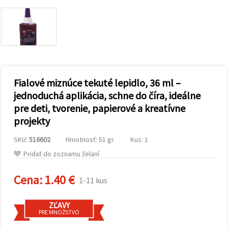
obsah a
reklamu, aj
s pomocou
našich
partnerov
pre
analytiku a
marketing.
Môžete
Fialové miznúce tekuté lepidlo, 36 ml –
súhlasiť s
používaním
jednoduchá aplikácia, schne do číra, ideálne
všetkých
pre deti, tvorenie, papierové a kreatívne
súborov
cookie
projekty
kliknutím
na "Prijať
všetky!"
SKU:
516602
Hmotnosť: 51 gr.
Kus: 1
Alebo
Pridať do zoznamu želaní
môžete
uviesť svoje
preferencie
Cena:
1.40 €
1-11 kus
v
Nastaveniach
výberom
daného
ZĽAVY
typu
PRE MNOŽSTVO
súborov