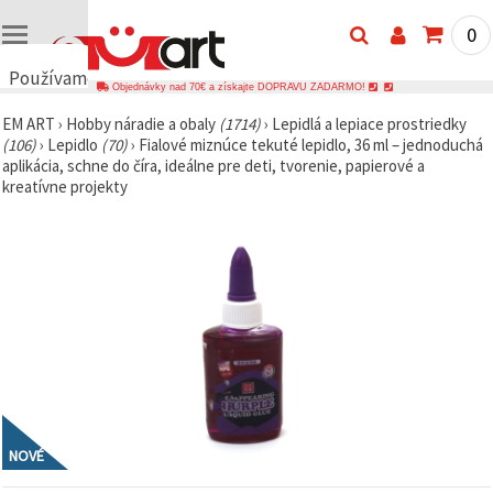
0
Používame
Objednávky nad 70€ a získajte DOPRAVU ZADARMO!
cookies
EM ART
›
Hobby náradie a obaly
(1714)
›
Lepidlá a lepiace prostriedky
🍪
(106)
›
Lepidlo
(70)
›
Fialové miznúce tekuté lepidlo, 36 ml – jednoduchá
Používame
aplikácia, schne do číra, ideálne pre deti, tvorenie, papierové a
cookies a
kreatívne projekty
podobné
technológie,
aby sme
zabezpečili
správne
fungovanie
webovej
stránky,
zlepšili váš
používateľský
zážitok a s
vaším
súhlasom
analyzovali
návštevnosť
a
NOVÉ
zobrazovali
relevantnejší