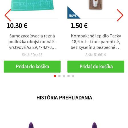
NOVÉ
10.30 €
1.50 €
Samozaceľovacia rezná
Kompaktné lepidlo Tacky
podložka obojstranná 5-
18,6 ml – transparentné,
vrstvová A3 29,7×42×0,3
bez kyselín a bezpečné na
cm
fotky a papier – ideálne na
SKU: 304485
SKU: 516619
scrapbooking,
cardmaking a kreatívne
Pridať do košíka
Pridať do košíka
tvorenie
HISTÓRIA PREHLIADANIA