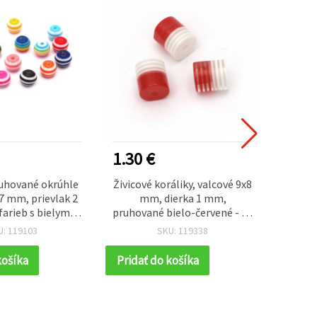
1.30 €
0.75
ruhované okrúhle
Živicové koráliky, valcové 9x8
Pr
7 mm, prievlak 2
mm, dierka 1 mm,
valče
arieb s bielym
pruhované bielo-červené - 50
č
om - 50 ks
ks
U: 119103
SKU: 119338
košíka
Pridať do košíka
Prida