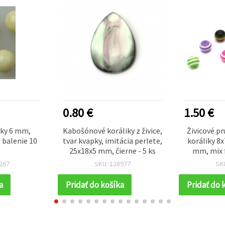
0.80 €
1.50 €
lky 6 mm,
Kabošónové koráliky z živice,
Živicové p
 balenie 10
tvar kvapky, imitácia perlete,
koráliky 8x
25x18x5 mm, čierne - 5 ks
mm, mix f
prúžk
267
SKU: 128977
SK
a
Pridať do košíka
Pridať do 