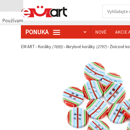
Používame
cookies
PONUKA
NOVÉ
AKCIE 
🍪
Používame
cookies a
EM ART
›
Korálky
(7695)
›
Akrylové korálky
(2797)
›
Živicové ko
podobné
technológie,
aby sme
zabezpečili
správne
fungovanie
webovej
stránky,
zlepšili váš
používateľský
zážitok a s
vaším
súhlasom
analyzovali
návštevnosť
a
zobrazovali
relevantnejší