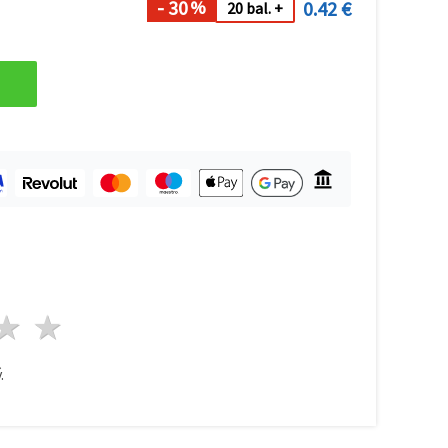
- 30
0.42 €
%
20 bal. +
zda
viezdy
3 hviezdy
4 hviezdy
5 hviezdy
.