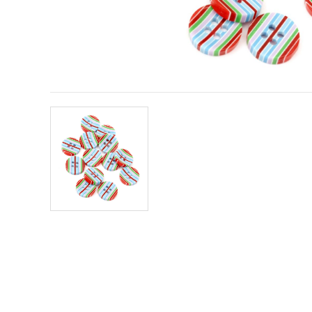
obsah a
reklamu, aj
s pomocou
našich
partnerov
pre
analytiku a
marketing.
Môžete
súhlasiť s
používaním
všetkých
súborov
cookie
kliknutím
na "Prijať
všetky!"
Alebo
môžete
uviesť svoje
preferencie
v
Nastaveniach
výberom
daného
typu
súborov