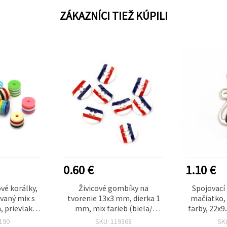
ZÁKAZNÍCI TIEŽ KÚPILI
0.60 €
1.10 €
vé korálky,
Živicové gombíky na
Spojovací 
vaný mix s
tvorenie 13x3 mm, dierka 1
mačiatko, 
 prievlak 2
mm, mix farieb (biela/
farby, 22x9
 ks
červená/modrá) - balenie 10
2 m
190
SKU: 119368
SK