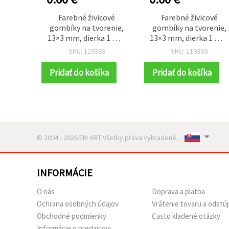
Farebné živicové
Farebné živicové
gombíky na tvorenie,
gombíky na tvorenie,
13×3 mm, dierka 1 mm
13×3 mm, dierka 1 mm
– balenie 10 ks, mix
– balenie 10 ks, mix
SKU: 119369
SKU: 119369
farieb
farieb
Pridať do košíka
Pridať do košíka
© 2004 - 2026 EM ART Všetky práva vyhradené..
INFORMÁCIE
O nás
Doprava a platba
Ochrana osobných údajov
Vrátenie tovaru a odstú
Obchodné podmienky
Často kladené otázky
Informácie o predajcovi