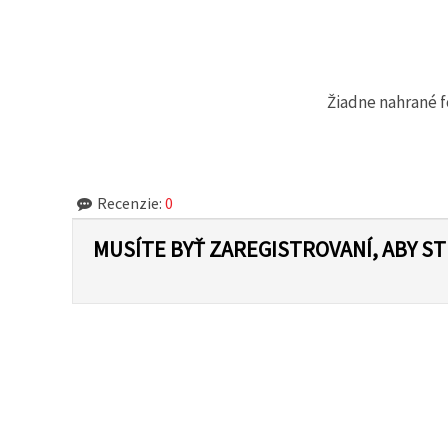
cookie a
kliknutím
na tlačidlo
"Uložiť"
Žiadne nahrané f
Prijať
všetko
Nastavenia
Recenzie:
0
MUSÍTE BYŤ ZAREGISTROVANÍ, ABY S