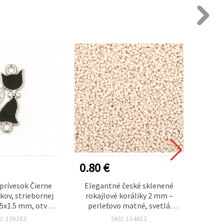
0.80 €
0.90
prívesok Čierne
Elegantné české sklenené
Potlač
kov, striebornej
rokajlové koráliky 2 mm –
na vyš
.5x1.5 mm, otvor:
perleťovo matné, svetlá
23x2 m
m – 5 ks
ustricová – ideálne na šperky,
U: 136283
SKU: 114612