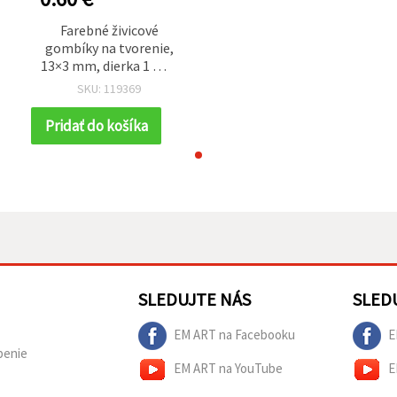
Farebné živicové
gombíky na tvorenie,
13×3 mm, dierka 1 mm
– balenie 10 ks, mix
SKU: 119369
farieb
Pridať do košíka
SLEDUJTE NÁS
SLED
EM ART na Facebooku
E
penie
EM ART na YouTube
E