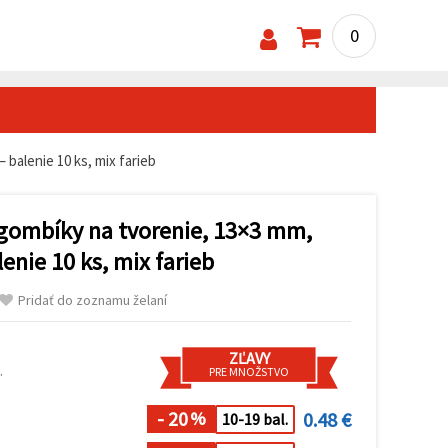
0
 balenie 10 ks, mix farieb
 gombíky na tvorenie, 13×3 mm,
enie 10 ks, mix farieb
Pridať do zoznamu želaní
ZĽAVY
.
PRE MNOŽSTVO
- 20
0.48 €
%
10-19 bal.