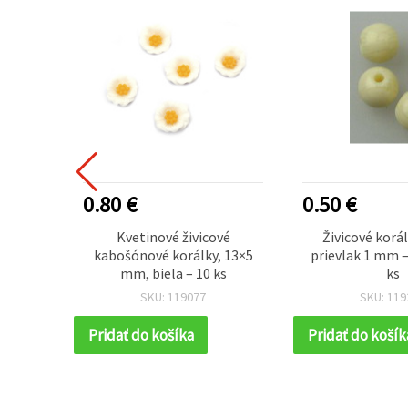
0.80 €
0.50 €
rúhle
Kvetinové živicové
Živicové korá
r 2 mm,
kabošónové korálky, 13×5
prievlak 1 mm –
0 ks
mm, biela – 10 ks
ks
SKU: 119077
SKU: 119
Pridať do košíka
Pridať do košík