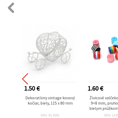
1.50 €
1.60 €
y, 10 x
Dekoratívny vintage kovový
Živicové valčeko
ervené
kočiar, biely, 115 x 80 mm
9×8 mm, pruho
50 ks
bielym prúžkom,
mm – 50
SKU: 812692
SKU: 119