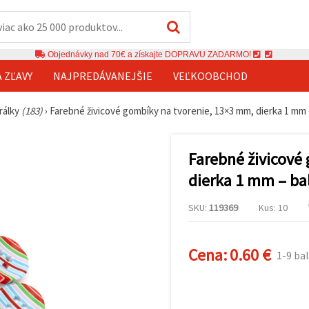
Objednávky nad 70€ a získajte DOPRAVU ZADARMO!
A ZĽAVY
NAJPREDÁVANEJŠIE
VEĽKOOBCHOD
rálky
(183)
›
Farebné živicové gombíky na tvorenie, 13×3 mm, dierka 1 mm –
Farebné živicové
dierka 1 mm – bal
SKU:
119369
Kus: 10
Cena:
0.60 €
1-9 bal