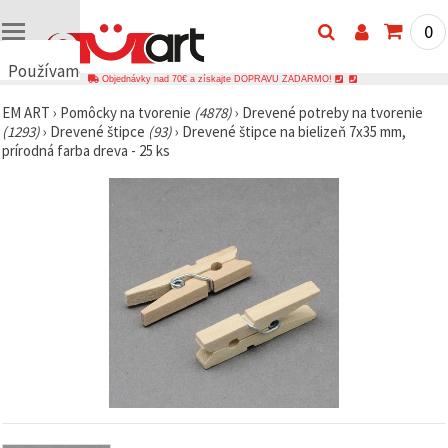
0
Používame
Objednávky nad 70€ a získajte DOPRAVU ZADARMO!
cookies
EM ART
›
Pomôcky na tvorenie
(4878)
›
Drevené potreby na tvorenie
🍪
(1293)
›
Drevené štipce
(93)
›
Drevené štipce na bielizeň 7x35 mm,
Používame
prírodná farba dreva - 25 ks
cookies a
podobné
technológie,
aby sme
zabezpečili
správne
fungovanie
webovej
stránky,
zlepšili váš
používateľský
zážitok a s
vaším
súhlasom
analyzovali
návštevnosť
a
zobrazovali
relevantnejší