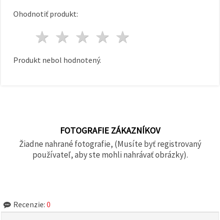
Ohodnotiť produkt:
1 hviezda
2 hviezdy
3 hviezdy
4 hviezdy
5 hviezdy
Produkt nebol hodnotený.
FOTOGRAFIE ZÁKAZNÍKOV
Žiadne nahrané fotografie, (Musíte byť registrovaný
používateľ, aby ste mohli nahrávať obrázky).
Recenzie:
0