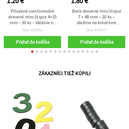
1.20 €
1.80 €
Pôvabné svetlomodré
Biele drevené mini štipce
drevené mini štipce 4×25
7 × 48 mm – 20 ks –
mm – 30 ks – ideálne na
ideálne na kreatívne
kreatívne tvorenie,
tvorenie, fotodekorácie a
SKU: 830351
SKU: 830377
dekorácie fotiek a
balenie darčekov
zdobenie darčekov
Pridať do košíka
Pridať do košíka
ZÁKAZNÍCI TIEŽ KÚPILI