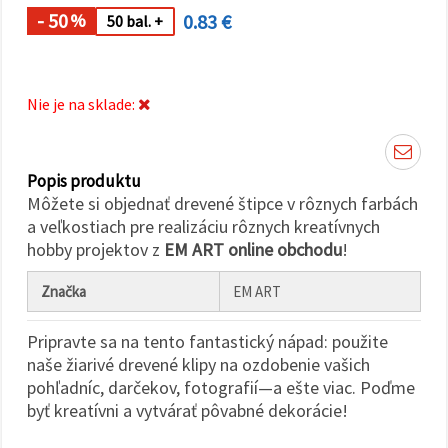
cookie a
kliknutím
- 50
0.83 €
%
50 bal. +
na tlačidlo
"Uložiť"
Prijať
Nie je na sklade:
všetko
Nastavenia
Popis produktu
Môžete si objednať drevené štipce v rôznych farbách
a veľkostiach pre realizáciu rôznych kreatívnych
hobby projektov z
EM ART online obchodu
!
Značka
EM ART
Pripravte sa na tento fantastický nápad: použite
naše žiarivé drevené klipy na ozdobenie vašich
pohľadníc, darčekov, fotografií—a ešte viac. Poďme
byť kreatívni a vytvárať pôvabné dekorácie!