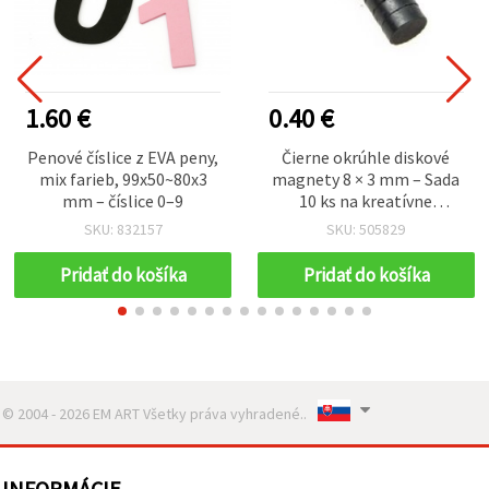
1.60 €
0.40 €
Penové číslice z EVA peny,
Čierne okrúhle diskové
mix farieb, 99x50~80x3
magnety 8 × 3 mm – Sada
mm – číslice 0–9
10 ks na kreatívne
tvorenie, hobby, DIY,
SKU: 832157
SKU: 505829
modelovanie a dekorácie
Pridať do košíka
Pridať do košíka
© 2004 - 2026 EM ART Všetky práva vyhradené..
INFORMÁCIE