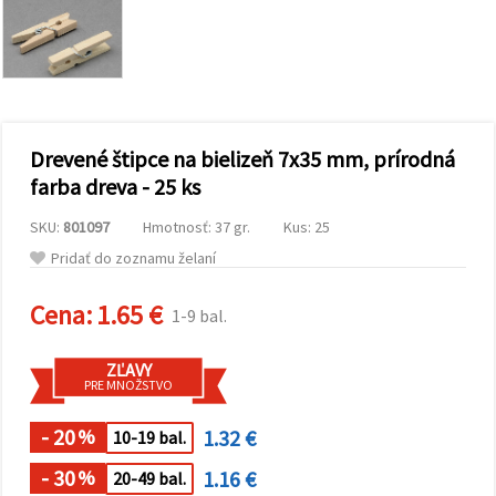
obsah a
reklamu, aj
s pomocou
našich
partnerov
pre
analytiku a
marketing.
Drevené štipce na bielizeň 7x35 mm, prírodná
Môžete
súhlasiť s
farba dreva - 25 ks
používaním
všetkých
SKU:
801097
Hmotnosť: 37 gr.
Kus: 25
súborov
cookie
Pridať do zoznamu želaní
kliknutím
na "Prijať
všetky!"
Cena:
1.65 €
1-9 bal.
Alebo
môžete
uviesť svoje
ZĽAVY
preferencie
PRE MNOŽSTVO
v
Nastaveniach
výberom
- 20
1.32 €
%
10-19 bal.
daného
typu
- 30
1.16 €
%
20-49 bal.
súborov