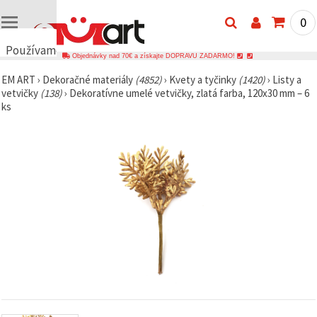
0
Používame
Objednávky nad 70€ a získajte DOPRAVU ZADARMO!
cookies
EM ART
›
Dekoračné materiály
(4852)
›
Kvety a tyčinky
(1420)
›
Listy a
🍪
vetvičky
(138)
›
Dekoratívne umelé vetvičky, zlatá farba, 120x30 mm – 6
Používame
ks
cookies a
podobné
technológie,
aby sme
zabezpečili
správne
fungovanie
webovej
stránky,
zlepšili váš
používateľský
zážitok a s
vaším
súhlasom
analyzovali
návštevnosť
a
zobrazovali
relevantnejší