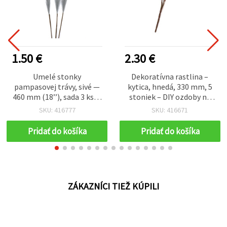
1.50 €
2.30 €
Umelé stonky
Dekoratívna rastlina –
pampasovej trávy, sivé —
kytica, hnedá, 330 mm, 5
460 mm (18’’), sada 3 ks —
stoniek – DIY ozdoby na
na vázy, domáce
svadobné pozvánky, karty,
SKU: 416777
SKU: 416671
dekorácie, svadby a
scrapbooky a albumy
moderné minimalistické
Pridať do košíka
Pridať do košíka
aranžmány
ZÁKAZNÍCI TIEŽ KÚPILI