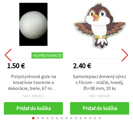
NAJPREDÁVANEJŠÍ
1.50 €
2.40 €
Polystyrénové gule na
Samolepiaci drevený výrez
kreatívne tvorenie a
s filcom – vtáčik, hnedý,
dekorácie, biele, 67 mm –
35×38 mm, 10 ks
balenie 5 ks
SKU: 801311
SKU: 802849
Pridať do košíka
Pridať do košíka