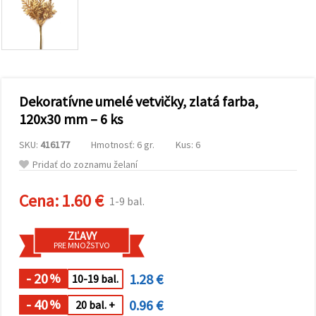
obsah a
reklamu, aj
s pomocou
našich
partnerov
pre
analytiku a
marketing.
Dekoratívne umelé vetvičky, zlatá farba,
Môžete
súhlasiť s
120x30 mm – 6 ks
používaním
všetkých
SKU:
416177
Hmotnosť: 6 gr.
Kus: 6
súborov
cookie
Pridať do zoznamu želaní
kliknutím
na "Prijať
všetky!"
Cena:
1.60 €
1-9 bal.
Alebo
môžete
uviesť svoje
ZĽAVY
preferencie
PRE MNOŽSTVO
v
Nastaveniach
výberom
- 20
1.28 €
%
10-19 bal.
daného
typu
- 40
0.96 €
%
20 bal. +
súborov