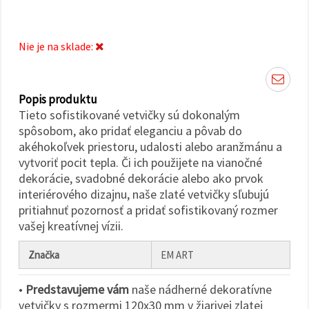
cookie a
kliknutím
na tlačidlo
"Uložiť"
Nie je na sklade:
Prijať
všetko
Popis produktu
Nastavenia
Tieto sofistikované vetvičky sú dokonalým
spôsobom, ako pridať eleganciu a pôvab do
akéhokoľvek priestoru, udalosti alebo aranžmánu a
vytvoriť pocit tepla. Či ich použijete na vianočné
dekorácie, svadobné dekorácie alebo ako prvok
interiérového dizajnu, naše zlaté vetvičky sľubujú
pritiahnuť pozornosť a pridať sofistikovaný rozmer
vašej kreatívnej vízii.
Značka
EM ART
•
Predstavujeme vám
naše nádherné dekoratívne
vetvičky s rozmermi 120x30 mm v žiarivej zlatej