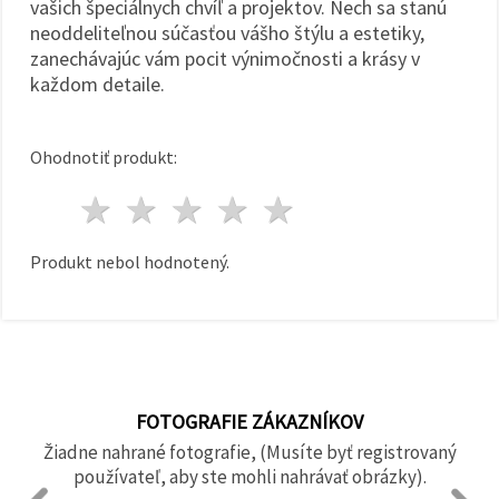
vašich špeciálnych chvíľ a projektov. Nech sa stanú
neoddeliteľnou súčasťou vášho štýlu a estetiky,
zanechávajúc vám pocit výnimočnosti a krásy v
každom detaile.
Ohodnotiť produkt:
1 hviezda
2 hviezdy
3 hviezdy
4 hviezdy
5 hviezdy
Produkt nebol hodnotený.
FOTOGRAFIE ZÁKAZNÍKOV
Žiadne nahrané fotografie, (Musíte byť registrovaný
používateľ, aby ste mohli nahrávať obrázky).