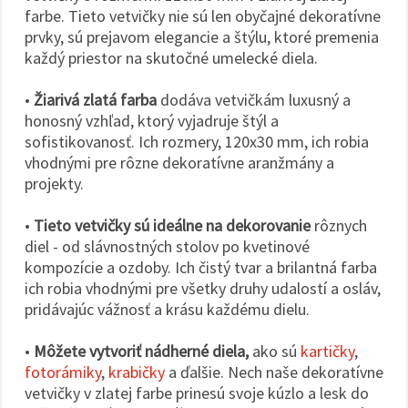
farbe. Tieto vetvičky nie sú len obyčajné dekoratívne
prvky, sú prejavom elegancie a štýlu, ktoré premenia
každý priestor na skutočné umelecké diela.
•
Žiarivá zlatá farba
dodáva vetvičkám luxusný a
honosný vzhľad, ktorý vyjadruje štýl a
sofistikovanosť. Ich rozmery, 120x30 mm, ich robia
vhodnými pre rôzne dekoratívne aranžmány a
projekty.
•
Tieto vetvičky sú ideálne na dekorovanie
rôznych
diel - od slávnostných stolov po kvetinové
kompozície a ozdoby. Ich čistý tvar a brilantná farba
ich robia vhodnými pre všetky druhy udalostí a osláv,
pridávajúc vážnosť a krásu každému dielu.
•
Môžete vytvoriť nádherné diela,
ako sú
kartičky
,
fotorámiky
,
krabičky
a ďalšie. Nech naše dekoratívne
vetvičky v zlatej farbe prinesú svoje kúzlo a lesk do