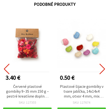
PODOBNÉ PRODUKTY
3.40 €
0.50 €
Červené plastové
Plastové šijacie gombíky v
gombíky 9–35 mm 150 g –
tvare jabĺčka, 14x14x4
pestré kreatívne doplnky
mm, otvor 4 mm, mix
na šitie, scrapbooking a
farieb - 20 ks
SKU: 127355
SKU: 127674
DIY tvorenie