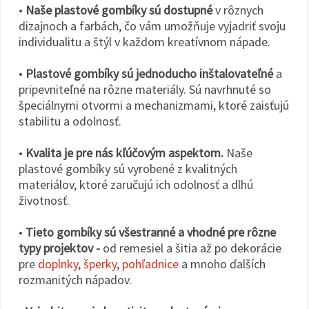
•
Naše plastové gombíky sú dostupné
v rôznych
dizajnoch a farbách, čo vám umožňuje vyjadriť svoju
individualitu a štýl v každom kreatívnom nápade.
•
Plastové gombíky sú jednoducho inštalovateľné
a
pripevniteľné na rôzne materiály. Sú navrhnuté so
špeciálnymi otvormi a mechanizmami, ktoré zaisťujú
stabilitu a odolnosť.
•
Kvalita je pre nás kľúčovým aspektom.
Naše
plastové gombíky sú vyrobené z kvalitných
materiálov, ktoré zaručujú ich odolnosť a dlhú
životnosť.
•
Tieto gombíky sú všestranné a vhodné pre rôzne
typy projektov -
od remesiel a šitia až po dekorácie
pre
doplnky
,
šperky
,
pohľadnice
a mnoho ďalších
rozmanitých nápadov.