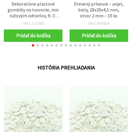
Dekoratívne plastové
Drevený prívesok – anjel,
gombíky na tvorenie, mix
biely, 28x30x4,5 mm,
ružových odtieňov, 9–35
otvor 2 mm – 10 ks
mm, 150 g
SKU: 127360
SKU: 803918
Pridať do košíka
Pridať do košíka
HISTÓRIA PREHLIADANIA