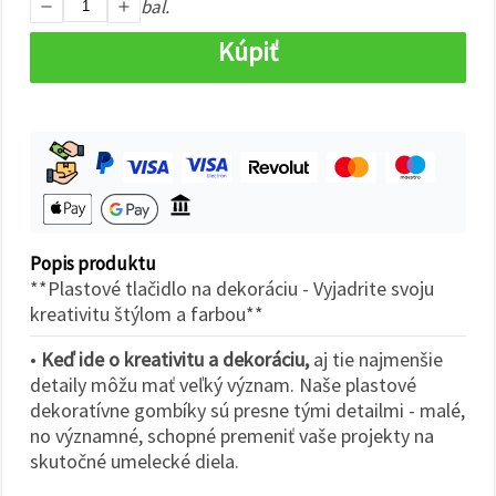
cookie a
bal.
kliknutím
na tlačidlo
Kúpiť
"Uložiť"
Prijať
všetko
Nastavenia
Popis produktu
**Plastové tlačidlo na dekoráciu - Vyjadrite svoju
kreativitu štýlom a farbou**
•
Keď ide o kreativitu a dekoráciu,
aj tie najmenšie
detaily môžu mať veľký význam. Naše plastové
dekoratívne gombíky sú presne tými detailmi - malé,
no významné, schopné premeniť vaše projekty na
skutočné umelecké diela.