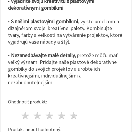
•
Vyjadrite svoju kreativitu s plastovými
dekoratívnymi gombíkmi
•
S našimi plastovými gombíkmi,
vy ste umelcom a
dizajnérom svojej kreatívnej palety. Kombinujte
tvary, farby a veľkosti na vytváranie projektov, ktoré
vyjadrujú vaše nápady a štýl.
•
Nezanedbávajte malé detaily,
pretože môžu mať
veľký význam. Pridajte naše plastové dekoratívne
gombíky do svojich projektov a urobte ich
kreatívnejšími, individuálnejšími a
nezabudnuteľnejšími.
Ohodnotiť produkt:
1 hviezda
2 hviezdy
3 hviezdy
4 hviezdy
5 hviezdy
Produkt nebol hodnotený.