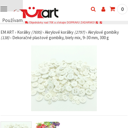
0
Používame
Objednávky nad 70€ a získajte DOPRAVU ZADARMO!
cookies
EM ART
›
Korálky
(7695)
›
Akrylové korálky
(2797)
›
Akrylové gombíky
🍪
(138)
›
Dekoračné plastové gombíky, biely mix, 9–30 mm, 300 g
Používame
cookies a
podobné
technológie,
aby sme
zabezpečili
správne
fungovanie
webovej
stránky,
zlepšili váš
používateľský
zážitok a s
vaším
súhlasom
analyzovali
návštevnosť
a
zobrazovali
relevantnejší