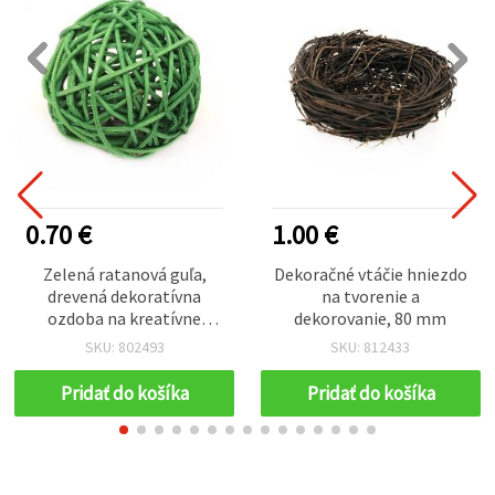
0.70 €
1.00 €
Zelená ratanová guľa,
Dekoračné vtáčie hniezdo
drevená dekoratívna
na tvorenie a
ozdoba na kreatívne
dekorovanie, 80 mm
tvorenie, 70 mm
SKU: 802493
SKU: 812433
Pridať do košíka
Pridať do košíka