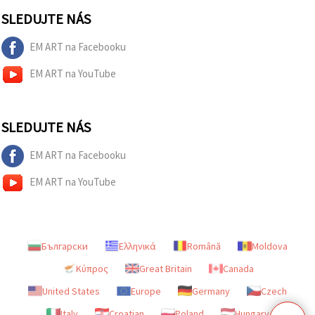
SLEDUJTE NÁS
EM ART na Facebooku
EM ART na YouTube
SLEDUJTE NÁS
EM ART na Facebooku
EM ART na YouTube
Български
Ελληνικά
Română
Moldova
Κύπρος
Great Britain
Canada
United States
Europe
Germany
Czech
Italy
Croatian
Poland
Hungary