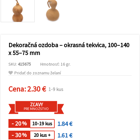
obsah a
reklamu, aj
s pomocou
našich
partnerov
pre
analytiku a
marketing.
Dekoračná ozdoba – okrasná tekvica, 100–140
Môžete
súhlasiť s
x 55–75 mm
používaním
všetkých
SKU:
415675
Hmotnosť: 16 gr.
súborov
cookie
Pridať do zoznamu želaní
kliknutím
na "Prijať
všetky!"
Cena:
2.30 €
1-9 kus
Alebo
môžete
uviesť svoje
ZĽAVY
preferencie
PRE MNOŽSTVO
v
Nastaveniach
výberom
- 20
1.84 €
%
10-19 kus
daného
typu
- 30
1.61 €
%
20 kus +
súborov