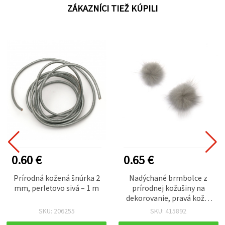
ZÁKAZNÍCI TIEŽ KÚPILI
0.60 €
0.65 €
Prírodná kožená šnúrka 2
Nadýchané brmbolce z
mm, perleťovo sivá – 1 m
prírodnej kožušiny na
dekorovanie, pravá koža,
25 mm, sivá farba – 2 ks
SKU: 206255
SKU: 415892