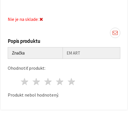
cookie a
kliknutím
na tlačidlo
"Uložiť"
Nie je na sklade:
Prijať
všetko
Popis produktu
Nastavenia
Značka
EM ART
Ohodnotiť produkt:
1 hviezda
2 hviezdy
3 hviezdy
4 hviezdy
5 hviezdy
Produkt nebol hodnotený.