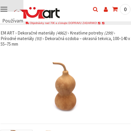
0
Používame
Objednávky nad 70€ a získajte DOPRAVU ZADARMO!
cookies
EM ART
›
Dekoračné materiály
(4862)
›
Kreatívne potreby
(299)
›
🍪
Prírodné materiály
(93)
›
Dekoračná ozdoba – okrasná tekvica, 100–140 x
Používame
55–75 mm
cookies a
podobné
technológie,
aby sme
zabezpečili
správne
fungovanie
webovej
stránky,
zlepšili váš
používateľský
zážitok a s
vaším
súhlasom
analyzovali
návštevnosť
a
zobrazovali
relevantnejší