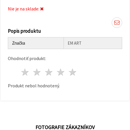
cookie a
kliknutím
Nie je na sklade:
na tlačidlo
"Uložiť"
Prijať
Popis produktu
všetko
Značka
EM ART
Nastavenia
Ohodnotiť produkt:
1 hviezda
2 hviezdy
3 hviezdy
4 hviezdy
5 hviezdy
Produkt nebol hodnotený.
FOTOGRAFIE ZÁKAZNÍKOV