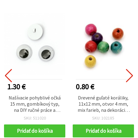
1.30 €
0.80 €
Našívacie pohyblivé očká
Drevené guľaté koráliky,
15 mm, gombíkový typ,
11x12 mm, otvor 4 mm,
na DIY ručné práce a
mix farieb, na dekorácie,
handmade doplnky – 20 ks
50 g (~95 ks)
SKU: 511020
SKU: 102185
Pridať do košíka
Pridať do košíka