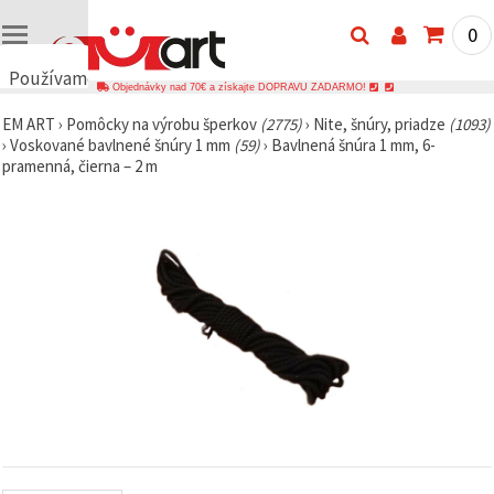
0
Používame
Objednávky nad 70€ a získajte DOPRAVU ZADARMO!
cookies
EM ART
›
Pomôcky na výrobu šperkov
(2775)
›
Nite, šnúry, priadze
(1093)
🍪
›
Voskované bavlnené šnúry 1 mm
(59)
›
Bavlnená šnúra 1 mm, 6-
Používame
pramenná, čierna – 2 m
cookies a
podobné
technológie,
aby sme
zabezpečili
správne
fungovanie
webovej
stránky,
zlepšili váš
používateľský
zážitok a s
vaším
súhlasom
analyzovali
návštevnosť
a
zobrazovali
relevantnejší