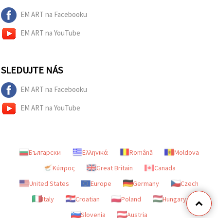
EM ART na Facebooku
EM ART na YouTube
SLEDUJTE NÁS
EM ART na Facebooku
EM ART na YouTube
Български
Ελληνικά
Română
Moldova
Κύπρος
Great Britain
Canada
United States
Europe
Germany
Czech
Italy
Croatian
Poland
Hungary
Slovenia
Austria