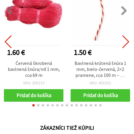
1.60 €
1.50 €
Červená škrobená
Bavlnená krútená šnúra 1
bavlnená šnúra/niť 1 mm,
mm, bielo-červená, 2×2
cca 69 m
pramene, cca 100 m – na
macramé, šperky a DIY
SKU: 205153
SKU: 403252
tvorenie
Pridať do košíka
Pridať do košíka
ZÁKAZNÍCI TIEŽ KÚPILI