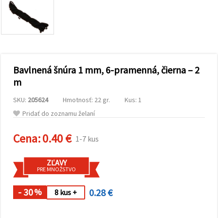
obsah a
reklamu, aj
s pomocou
našich
partnerov
pre
analytiku a
marketing.
Bavlnená šnúra 1 mm, 6-pramenná, čierna – 2
Môžete
súhlasiť s
m
používaním
všetkých
SKU:
205624
Hmotnosť: 22 gr.
Kus: 1
súborov
cookie
Pridať do zoznamu želaní
kliknutím
na "Prijať
všetky!"
Cena:
0.40 €
1-7 kus
Alebo
môžete
uviesť svoje
ZĽAVY
preferencie
PRE MNOŽSTVO
v
Nastaveniach
výberom
- 30
0.28 €
%
8 kus +
daného
typu
súborov