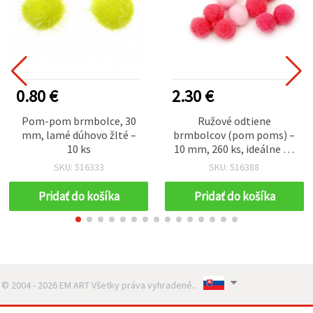
0.80 €
2.30 €
Pom-pom brmbolce, 30
Ružové odtiene
mm, lamé dúhovo žlté –
brmbolcov (pom poms) –
10 ks
10 mm, 260 ks, ideálne na
roztomilé tvorenie,
SKU: 516333
SKU: 516388
sviatočné dekorácie a
kreatívne DIY projekty
Pridať do košíka
Pridať do košíka
© 2004 - 2026 EM ART Všetky práva vyhradené..