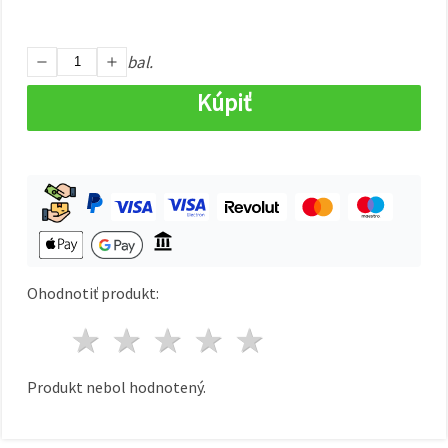
cookie a
kliknutím
na tlačidlo
"Uložiť"
bal.
Kúpiť
Prijať
všetko
Nastavenia
Ohodnotiť produkt:
1 hviezda
2 hviezdy
3 hviezdy
4 hviezdy
5 hviezdy
Produkt nebol hodnotený.