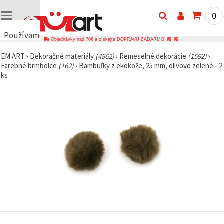
0
Používame
Objednávky nad 70€ a získajte DOPRAVU ZADARMO!
cookies
EM ART
›
Dekoračné materiály
(4862)
›
Remeselné dekorácie
(1592)
›
🍪
Farebné brmbolce
(162)
›
Bambuľky z ekokože, 25 mm, olivovo zelené - 2
Používame
ks
cookies a
podobné
technológie,
aby sme
zabezpečili
správne
fungovanie
webovej
stránky,
zlepšili váš
používateľský
zážitok a s
vaším
súhlasom
analyzovali
návštevnosť
a
zobrazovali
relevantnejší