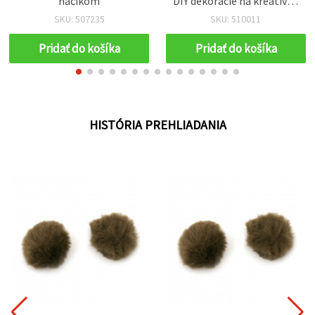
háčikom
DIY dekorácie na kreatívne
tvorenie a ručné práce, 50
SKU: 507235
SKU: 510011
ks
Pridať do košíka
Pridať do košíka
HISTÓRIA PREHLIADANIA