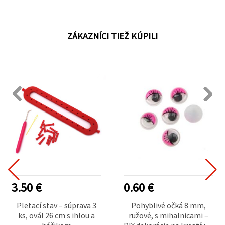
ZÁKAZNÍCI TIEŽ KÚPILI
3.50 €
0.60 €
Pletací stav – súprava 3
Pohyblivé očká 8 mm,
ks, ovál 26 cm s ihlou a
ružové, s mihalnicami –