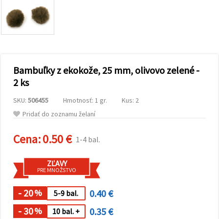
obsah a
reklamu, aj
s pomocou
našich
partnerov
pre
analytiku a
marketing.
Bambuľky z ekokože, 25 mm, olivovo zelené -
Môžete
súhlasiť s
2 ks
používaním
všetkých
SKU:
506455
Hmotnosť: 1 gr.
Kus: 2
súborov
cookie
Pridať do zoznamu želaní
kliknutím
na "Prijať
všetky!"
Cena:
0.50 €
1-4 bal.
Alebo
môžete
uviesť svoje
ZĽAVY
preferencie
PRE MNOŽSTVO
v
Nastaveniach
výberom
- 20
0.40 €
%
5-9 bal.
daného
typu
- 30
0.35 €
%
10 bal. +
súborov