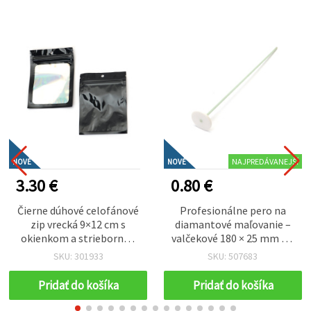
NAJPREDÁVANEJŠÍ
NOVÉ
NOVÉ
3.30 €
0.80 €
Čierne dúhové celofánové
Profesionálne pero na
zip vrecká 9×12 cm s
diamantové maľovanie –
okienkom a striebornou
valčekové 180 × 25 mm s 2
farbou na zadnej strane –
mm valčekom – hladké a
SKU: 301933
SKU: 507683
moderné, odolné a pútavé
presné, ideálne na rýchle
balenie na kreatívne
a rovnomerné nanášanie
Pridať do košíka
Pridať do košíka
potreby, sada 50 ks
kamienkov (Diamond
Painting)