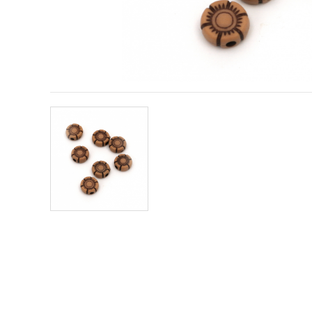
obsah a
reklamu, aj
s pomocou
našich
partnerov
pre
analytiku a
marketing.
Môžete
súhlasiť s
používaním
všetkých
súborov
cookie
kliknutím
na "Prijať
všetky!"
Alebo
môžete
uviesť svoje
preferencie
v
Nastaveniach
výberom
daného
typu
súborov