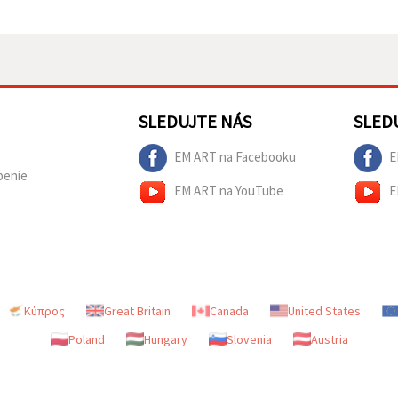
SLEDUJTE NÁS
SLED
EM ART na Facebooku
E
penie
EM ART na YouTube
E
Κύπρος
Great Britain
Canada
United States
Poland
Hungary
Slovenia
Austria