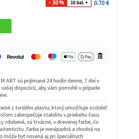
- 30
0.70 €
%
10 bal. +
M ART sú prijímané 24 hodín denne, 7 dní v
k vašej dispozícii, aby vám pomohli v prípade
ine.
obené z tvrdého plastu, ktorý umožňuje ozdobiť
ričom zabezpečuje stabilitu v priebehu času.
ky zdobené, sú trvácne, v drevenej farbe, čo
autenticitu. Farba je nenápadná a vhodná na
o môže byť nosená aj pri špeciálnych