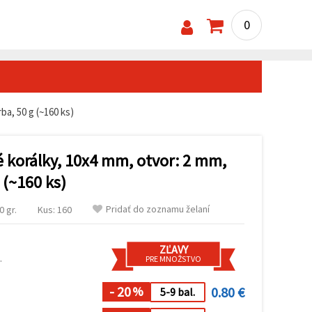
0
ba, 50 g (~160 ks)
é korálky, 10x4 mm, otvor: 2 mm,
 (~160 ks)
Pridať do zoznamu želaní
 gr.
Kus: 160
ZĽAVY
.
PRE MNOŽSTVO
- 20
0.80 €
%
5-9 bal.