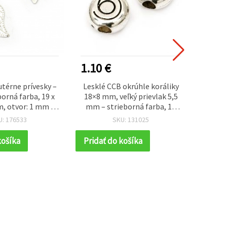
1.10 €
0.70
térne prívesky –
Lesklé CCB okrúhle koráliky
Farebn
eborná farba, 19 x
18×8 mm, veľký prievlak 5,5
– MIX
m, otvor: 1 mm –
mm – strieborná farba, 10
20 g
50 ks
ks, pre moderné dizajny
vesel
U: 176533
SKU: 131025
bižutérie
košíka
Pridať do košíka
Prida