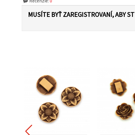
Recenzie:
0
MUSÍTE BYŤ ZAREGISTROVANÍ, ABY S
DÁVANEJŠÍ