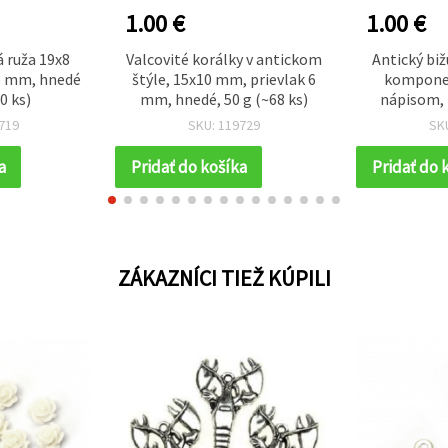
1.00 €
1.00 €
á ruža 19x8
Valcovité korálky v antickom
Antický biž
3 mm, hnedé
štýle, 15x10 mm, prievlak 6
komponen
0 ks)
mm, hnedé, 50 g (~68 ks)
nápisom, 
mm, otvor 
719
SKU: 119729
SK
a
Pridať do košíka
Pridať do 
ZÁKAZNÍCI TIEŽ KÚPILI