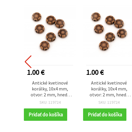
1.00 €
1.00 €
Antické kvetinové
Antické kvetinové
korálky, 10x4 mm,
korálky, 10x4 mm,
otvor: 2 mm, hnedá
otvor: 2 mm, hnedá
farba, 50 g (~160 ks)
farba, 50 g (~160 ks)
SKU: 119724
SKU: 119724
Pridať do košíka
Pridať do košíka