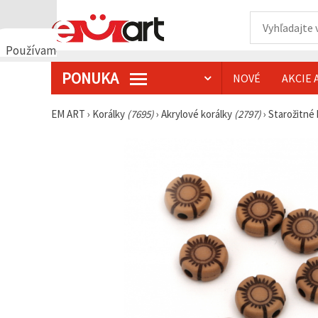
Používame
cookies
PONUKA
NOVÉ
AKCIE 
🍪
Používame
cookies a
EM ART
›
Korálky
(7695)
›
Akrylové korálky
(2797)
›
Starožitné
podobné
technológie,
aby sme
zabezpečili
správne
fungovanie
webovej
stránky,
zlepšili váš
používateľský
zážitok a s
vaším
súhlasom
analyzovali
návštevnosť
a
zobrazovali
relevantnejší