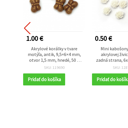
1.00 €
0.50 €
inka,
Akrylové korálky v tvare
Mini kabošony
ej
motýľa, antik, 9,5×6×4 mm,
akrylovej živi
0x6 mm,
otvor 1,5 mm, hnedé, 50 g
zadná strana, 6
ie 5 ks
(~400 ks)
– na šperky, d
SKU: 119690
SKU: 128
utériu
dekupáž a scrap
ks
Pridať do košíka
Pridať do košík