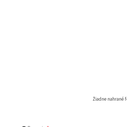
cookie a
kliknutím
na tlačidlo
"Uložiť"
Prijať
všetko
Nastavenia
Žiadne nahrané f