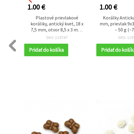
1.00 €
1.00 €
rálky,
Plastové prievlakové
Korálky Antick
2 mm,
koráliky, antický kvet, 18 x
mm, prievlak 9x
g (~340
7,5 mm, otvor 8,5 x 3 mm,
– 50 g (~7
hnedé – 50 g (~65 ks)
SKU: 119747
SKU: 119
Pridať do košíka
Pridať do košík