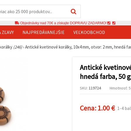
Objednávky nad 70€ a získajte DOPRAVU ZADARMO!
A ZĽAVY
NAJPREDÁVANEJŠIE
VEĽKOOBCHOD
 korálky
(246)
›
Antické kvetinové korálky, 10x4 mm, otvor: 2 mm, hnedá far
Antické kvetinov
hnedá farba, 50 g
SKU:
119724
Hmotnosť: 50
Cena:
1.00 €
1-4 bal