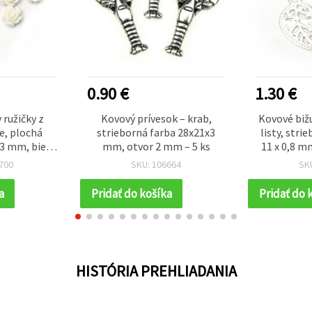
0.90 €
1.30 €
 ružičky z
Kovový prívesok – krab,
Kovové bižu
ce, plochá
strieborná farba 28x21x3
listy, stri
x3 mm, biele
mm, otvor 2 mm – 5 ks
11 x 0,8 m
ekorácie,
700
SKU: 106664
SK
booking, 20
a
Pridať do košíka
Pridať do 
HISTÓRIA PREHLIADANIA