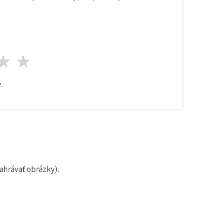
zda
viezdy
3 hviezdy
4 hviezdy
5 hviezdy
.
ahrávať obrázky).