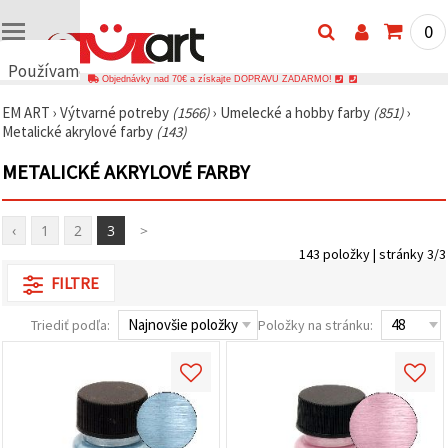
0
Používame
Objednávky nad 70€ a získajte DOPRAVU ZADARMO!
cookies
EM ART
›
Výtvarné potreby
(1566)
›
Umelecké a hobby farby
(851)
›
🍪
Metalické akrylové farby
(143)
Používame
cookies a
METALICKÉ AKRYLOVÉ FARBY
podobné
technológie,
aby sme
zabezpečili
‹
1
2
3
>
správne
fungovanie
143 položky | stránky 3/3
webovej
stránky,
FILTRE
zlepšili váš
používateľský
Triediť podľa:
Položky na stránku:
zážitok a s
vaším
súhlasom
analyzovali
návštevnosť
a
zobrazovali
relevantnejší