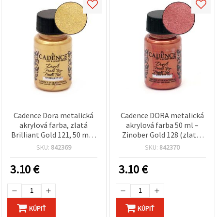
Cadence Dora metalická
Cadence DORA metalická
akrylová farba, zlatá
akrylová farba 50 ml –
Brilliant Gold 121, 50 ml –
Zinober Gold 128 (zlatá)
vysoký lesk pre umenie,
na DIY, hobby a umelecké
SKU:
842369
SKU:
842370
ručné práce, hobby a DIY
projekty
3.10
€
3.10
€
KÚPIŤ
KÚPIŤ