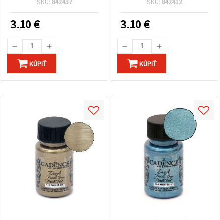
SKU:
842437
SKU:
842412
práce a hobby DIY
farba na DIY, hobby a
projekty
kreatívne projekty
3.10
€
3.10
€
KÚPIŤ
KÚPIŤ