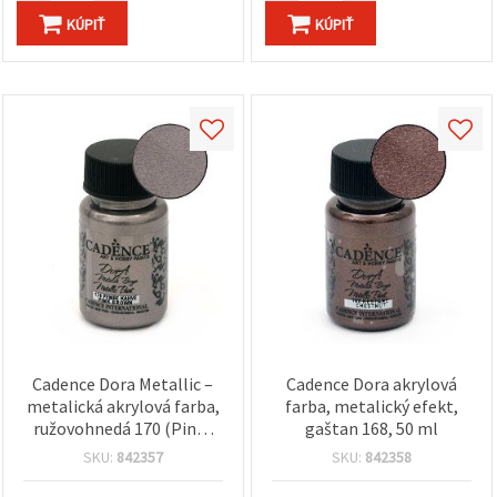
KÚPIŤ
KÚPIŤ
Cadence Dora Metallic –
Cadence Dora akrylová
metalická akrylová farba,
farba, metalický efekt,
ružovohnedá 170 (Pinky
gaštan 168, 50 ml
Brown), 50 ml | trblietavý
SKU:
842357
SKU:
842358
efekt na DIY, hobby, drevo,
plátno a papier