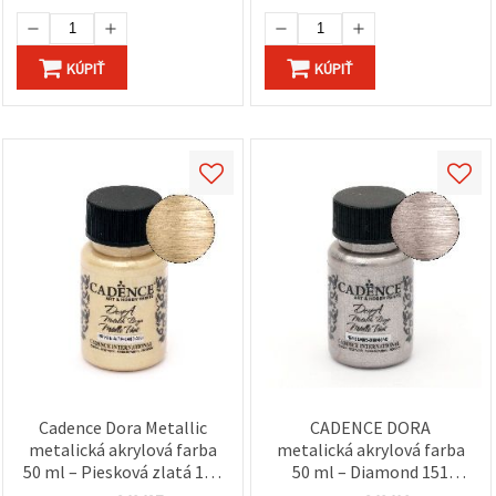
KÚPIŤ
KÚPIŤ
Cadence Dora Metallic
CADENCE DORA
metalická akrylová farba
metalická akrylová farba
50 ml – Piesková zlatá 198
50 ml – Diamond 151
(zlatý odtieň) na ručné
(strieborná), vysokolesklá