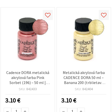
Cadence DORA metalická
Metalická akrylová farba
akrylová farba Pink
CADENCE DORA 50 ml –
Sorbet (196) – 50 ml |
Banana 200 (trblietavá
Ružová metalická farba
žltá) na kreatívne
SKU:
842433
SKU:
842404
na kreatívne hobby a DIY
tvorenie, DIY, drevo,
projekty, na rôzne
plátno, papier a textil
3.10
€
3.10
€
povrchy (drevo, plátno,
papier, keramika)