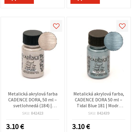
Metalická akrylová farba
Metalická akrylová farba,
CADENCE DORA, 50 ml –
CADENCE DORA 50 ml –
svetlohnedá (184) |
Tidal Blue 181 | Modrá
viacpovrchová farba na
dekoračná farba na vodnej
SKU:
842423
SKU:
842439
DIY a hobby projekty
báze pre kreatívne hobby
a DIY na drevo, plátno,
3.10
€
3.10
€
papier, plast