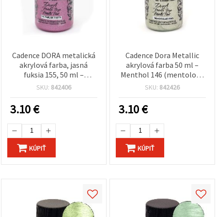
Cadence DORA metalická
Cadence Dora Metallic
akrylová farba, jasná
akrylová farba 50 ml –
fuksia 155, 50 ml –
Menthol 146 (mentolová
trblietavá farba na DIY,
zelená, trblietavý lesk),
SKU:
842406
SKU:
842426
plátno, drevo, papier a
vodou riediteľná hobby
dekoračné projekty
farba na DIY, plátno,
3.10
€
3.10
€
drevo a papier
KÚPIŤ
KÚPIŤ