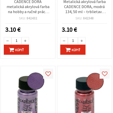
CADENCE DORA
Metalická akrylová farba
metalická akrylová farba
CADENCE DORA, modrá
na hobby a ručné práce,
134, 50 ml – trblietavá
Peridot Gold (zlatý
modrá na remeslá, DIY,
SKU:
842432
SKU:
842348
vzhľad), 50 ml, odtieň 171
plátno, drevo a papier
– odolné zloženie pre DIY
3.10
€
3.10
€
a umelecké projekty
KÚPIŤ
KÚPIŤ