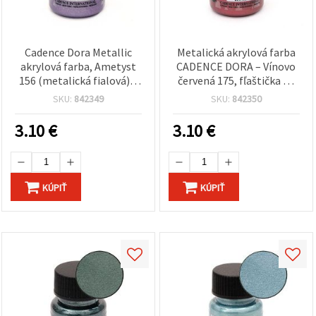
Cadence Dora Metallic
Metalická akrylová farba
akrylová farba, Ametyst
CADENCE DORA – Vínovo
156 (metalická fialová) –
červená 175, fľaštička 50
50 ml – umelecká a hobby
ml | Prémiový trblietavý
SKU:
842349
SKU:
842350
farba na DIY projekty:
lesk pre hobby a kreatívne
drevo, papier, plátno
remeslá
3.10
€
3.10
€
KÚPIŤ
KÚPIŤ