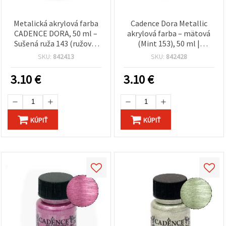
Metalická akrylová farba
Cadence Dora Metallic
CADENCE DORA, 50 ml –
akrylová farba – mätová
Sušená ruža 143 (ružová,
(Mint 153), 50 ml |
perleťový efekt) |
trblietavý efekt, na rôzne
SKU:
842413
SKU:
842428
Viacpovrchová
povrchy, pre DIY, hobby a
dekoratívna farba na
domácu dekoráciu
3.10
€
3.10
€
ručné práce a DIY
KÚPIŤ
KÚPIŤ