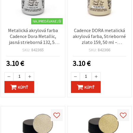
NAJPREDÁVANEJŠÍ
Metalická akrylová farba
Cadence DORA metalická
Cadence Dora Metallic,
akrylová farba, Strieborné
jasná strieborná 132, 50
zlato 159, 50 ml –
ml – vysoký lesk, na rôzne
univerzálna hobby farba
SKU:
842365
SKU:
842366
povrchy pre DIY, hobby a
na rôzne povrchy: umenie,
umelecké projekty
DIY, drevo, plátno, papier
3.10
€
3.10
€
(strieborný odtieň, nie
a viac
pravé striebro)
KÚPIŤ
KÚPIŤ