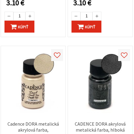
3.10
€
3.10
€
KÚPIŤ
KÚPIŤ
Cadence DORA metalická
CADENCE DORA akrylová
akrylová farba,
metalická farba, hlboká