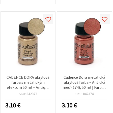
CADENCE DORA akrylová
Cadence Dora metalická
farba s metalickým
akrylová farba – Antická
efektom 50 ml – Antique
meď (174), 50 ml | Farba s
Gold 150 (zlatá) prémiová
metalickým efektom na
SKU:
842372
SKU:
842374
hobby farba na DIY,
DIY, drevo, plátno, papier
plátno, drevo, papier a
a modelárske projekty
3.10
€
3.10
€
ďalšie