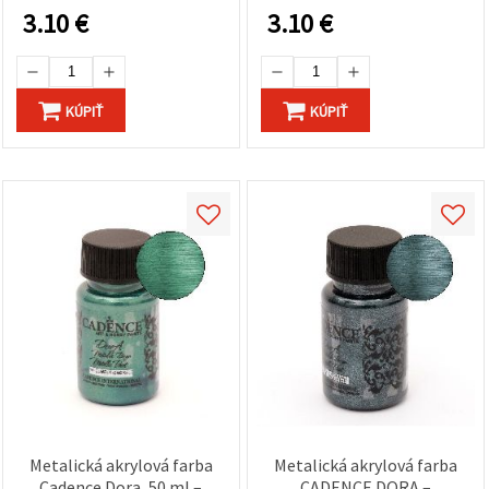
povrchy, trblietavý povrch
projekty
3.10
€
3.10
€
pre hobby, umenie a DIY
KÚPIŤ
KÚPIŤ
Metalická akrylová farba
Metalická akrylová farba
Cadence Dora, 50 ml –
CADENCE DORA –