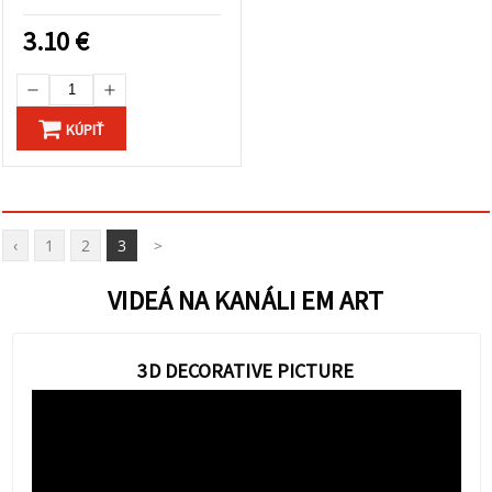
bronzová farba na DIY a
hobby, plátno, drevo a
3.10
€
papier
KÚPIŤ
‹
1
2
3
>
VIDEÁ NA KANÁLI EM ART
3D DECORATIVE PICTURE