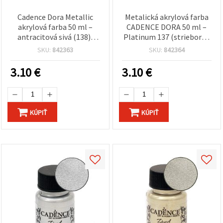
Cadence Dora Metallic
Metalická akrylová farba
akrylová farba 50 ml –
CADENCE DORA 50 ml –
antracitová sivá (138),
Platinum 137 (strieborný
metalický efekt na hobby
odtieň), trblietavý lesk,
SKU:
842363
SKU:
842364
tvorbu, DIY, plátno, drevo,
viacpovrchová farba na
papier, plast, kov,
plátno, drevo, papier a DIY
3.10
€
3.10
€
keramiku, polymérovú
projekty
hmotu
KÚPIŤ
KÚPIŤ