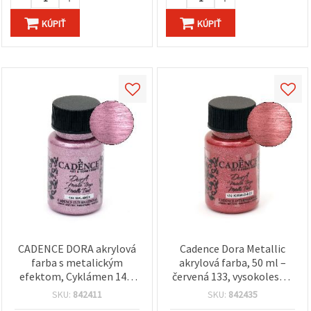
KÚPIŤ
KÚPIŤ
CADENCE DORA akrylová
Cadence Dora Metallic
farba s metalickým
akrylová farba, 50 ml –
efektom, Cyklámen 144,
červená 133, vysokolesklý
50 ml – vysoké krytie,
trblietavý finiš na hobby
SKU:
842411
SKU:
842435
rýchloschnúca, na rôzne
tvorenie, DIY a umelecké