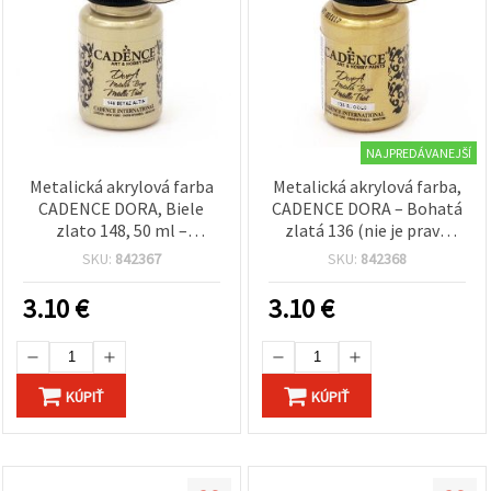
NAJPREDÁVANEJŠÍ
Metalická akrylová farba
Metalická akrylová farba,
CADENCE DORA, Biele
CADENCE DORA – Bohatá
zlato 148, 50 ml –
zlatá 136 (nie je pravé
prémiová farba pre hobby
zlato), 50 ml – prémiový
SKU:
842367
SKU:
842368
a ručné práce (DIY) na
metalický efekt,
plátno, drevo a papier
rýchloschnúca, netoxická,
3.10
€
3.10
€
(zlatý odtieň, nie pravé
viacpovrchová farba na
zlato)
plátno, drevo, textil,
papier a keramiku
KÚPIŤ
KÚPIŤ