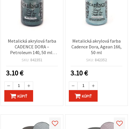
Metalická akrylová farba
Metalická akrylová farba
CADENCE DORA –
Cadence Dora, Agean 166,
Petroleum 140, 50 ml,
50 ml
trblietavá remeselná
SKU:
842351
SKU:
842352
farba na plátno, drevo,
papier a DIY projekty
3.10
€
3.10
€
KÚPIŤ
KÚPIŤ