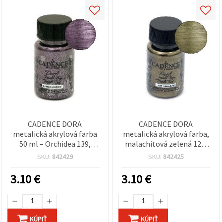
CADENCE DORA
CADENCE DORA
metalická akrylová farba
metalická akrylová farba,
50 ml – Orchidea 139,
malachitová zelená 127,
remeselnícka farba s
50 ml – žiarivý metalický
SKU:
842429
SKU:
842425
metalickým efektom na
efekt na hobby tvorenie,
výtvarné a kreatívne
DIY, modely, plátno,
3.10
€
3.10
€
hobby, DIY a dekoračné
drevo, papier a
maľovanie na plátno,
polymérovú hmotu
drevo a papier
KÚPIŤ
KÚPIŤ