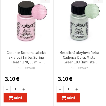
cookie a
kliknutím
na tlačidlo
"Uložiť"
Prijať
všetko
Nastavenia
Cadence Dora metalická
Metalická akrylová farba
akrylová farba, Spring
Cadence Dora, Misty
Heath 178, 50 ml –
Green 193 (hmlistá
trblietavý finiš, vhodná na
zelená), 50 ml – trblietavý
SKU:
842438
SKU:
842427
hobby a DIY tvorenie:
metalický efekt na DIY,
plátno, drevo, papier,
dekorácie a hobby
3.10
€
3.10
€
plast
projekty
KÚPIŤ
KÚPIŤ