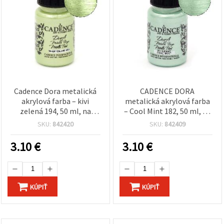
Cadence Dora metalická
CADENCE DORA
akrylová farba – kivi
metalická akrylová farba
zelená 194, 50 ml, na
– Cool Mint 182, 50 ml, na
vodnej báze,
vodnej báze, univerzálna
SKU:
842420
SKU:
842409
rýchloschnúca, s
hobby farba s trblietavým
trblietavým efektom na
efektom pre DIY tvorenie,
3.10
€
3.10
€
remeslá, plátno, drevo,
plátno, drevo a papier
papier a DIY projekty
KÚPIŤ
KÚPIŤ