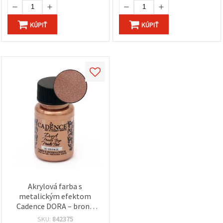
KÚPIŤ
KÚPIŤ
Akrylová farba s
metalickým efektom
Cadence DORA – bronz
167, 50 ml | Metalická
SKU:
842375