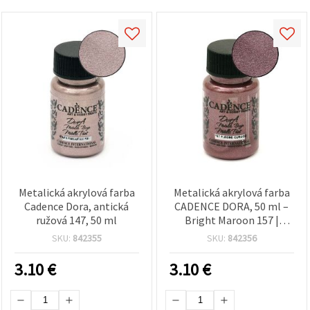
Metalická akrylová farba
Metalická akrylová farba
Cadence Dora, antická
CADENCE DORA, 50 ml –
ružová 147, 50 ml
Bright Maroon 157 |
Vysoký lesk a trblietavý
SKU:
842355
SKU:
842356
efekt, na vodnej báze,
univerzálna hobby farba
3.10
€
3.10
€
na DIY, drevo, plátno,
papier a polymérovú
hmotu