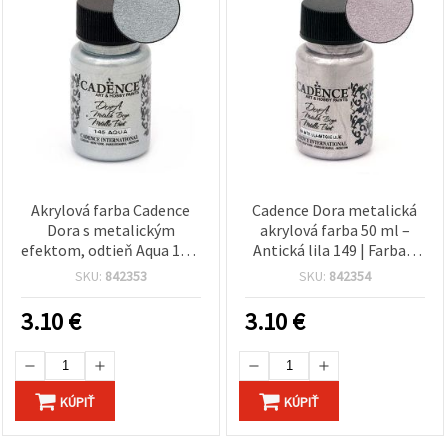
Akrylová farba Cadence
Cadence Dora metalická
Dora s metalickým
akrylová farba 50 ml –
efektom, odtieň Aqua 145,
Antická lila 149 | Farba s
50 ml
metalickým efektom na
SKU:
842353
SKU:
842354
DIY a hobby projekty
3.10
€
3.10
€
KÚPIŤ
KÚPIŤ