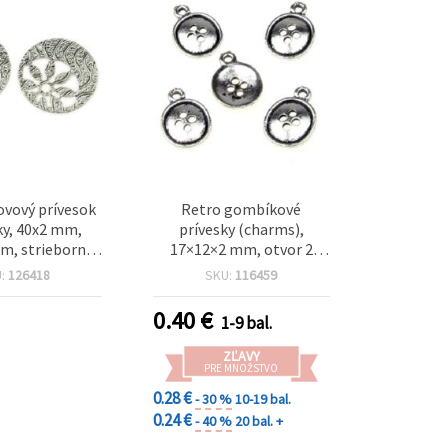
ovový prívesok
Retro gombíkové
ky, 40x2 mm,
prívesky (charms),
m, strieborná
17×12×2 mm, otvor 2
ba – 2 ks
mm, antická strieborná
U:
126418
SKU:
116459
farba, sada 10 ks na ručne
vyrábané šperky
0.40
€
1-9 bal.
ZĽAVY
PRE MNOŽSTVO
0.28 €
- 30 %
10-19 bal.
0.24 €
- 40 %
20 bal. +