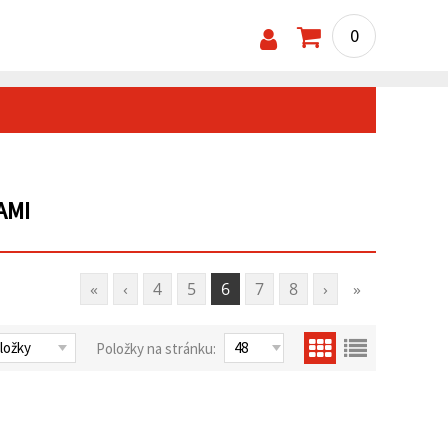
0
AMI
«
‹
4
5
6
7
8
›
»
Položky na stránku: