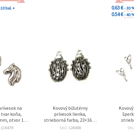
0.63 €
10 bal. +
- 30 
0.54 €
- 40 
prívesok na
Kovový bižutérny
Kovový 
 tvar koňa,
prívesok lienka,
šperk
mm, otvor 1
strieborná farba, 23×16×8
strieb
orná farba – 2
mm, otvor 2 mm
14x27x3,5
:
116479
SKU:
126408
SK
ks
mm 