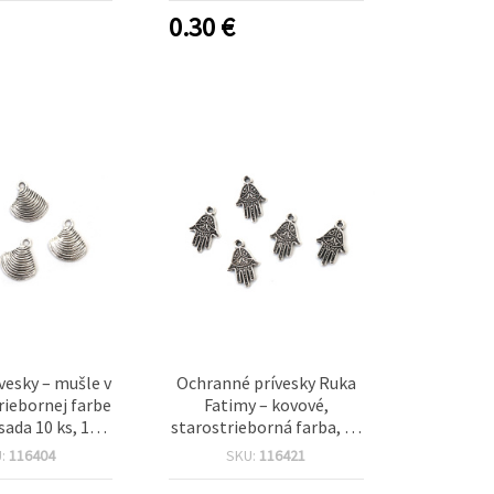
0.30
€
vesky – mušle v
Ochranné prívesky Ruka
triebornej farbe
Fatimy – kovové,
sada 10 ks, 15 x
starostrieborná farba, 19
 otvor 1,5 mm,
x 13 x 2 mm, otvor 2 mm –
U:
116404
SKU:
116421
ne doplnky na
balenie 10 ks na
 šperkov a
spirituálnu DIY bižutériu