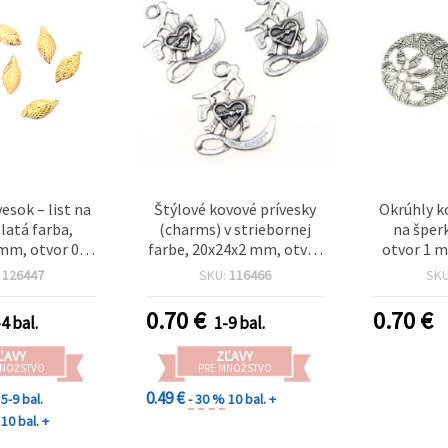
esok – list na
Štýlové kovové prívesky
Okrúhly k
zlatá farba,
(charms) v striebornej
na šper
mm, otvor 0,5
farbe, 20x24x2 mm, otvor
otvor 1 m
 20 ks
3 mm – výhodné balenie
far
:
126447
SKU:
116466
SK
10 ks na tvorbu DIY
šperkov a bižutérie
0.70
€
0.70
€
4 bal.
1-9 bal.
ĽAVY
ZĽAVY
MNOŽSTVO
PRE MNOŽSTVO
0.49 €
5-9 bal.
- 30 %
10 bal. +
10 bal. +