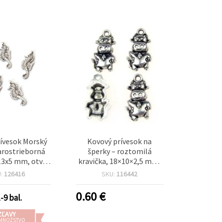
ívesok Morský
Kovový prívesok na
arostrieborná
šperky – roztomilá
13x5 mm, otvor
kravička, 18×10×2,5 mm,
 – 10 ks
otvor 1,5 mm, antická
U:
126416
SKU:
116442
strieborná farba, 10 ks
0.60
€
-9 bal.
ZĽAVY
 MNOŽSTVO