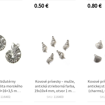
0.50
€
0.80
€
 bižutérny
Kovové prívesky – mušle,
Kovové prí
ulita morského
antická strieborná farba,
antickej s
23×16×3,5 mm,
19x10x4 mm, otvor 1 mm,
(charms), 
 mm, antická
sada 10 ks, na
13 x 2 mm,
:
116402
SKU:
116403
SK
á farba, 5 ks
DIY/handmade bižutériu
dekoratív
výrobu