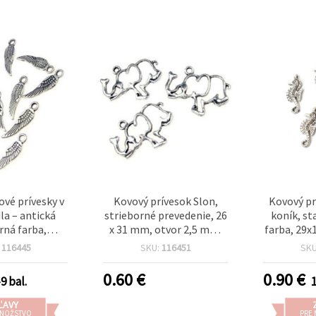
vé prívesky v
Kovový prívesok Slon,
Kovový pr
dla – antická
strieborné prevedenie, 26
koník, st
rná farba,
x 31 mm, otvor 2,5 mm,
farba, 29x
 mm, otvor 1
balenie 5 ks, bižutérny
2 mm
:
116445
SKU:
116451
SK
nie 20 ks, na
komponent na ručne
u anjelskej a
vyrábané šperky
0.60
€
0.90
€
9 bal.
1
 bižutérie
ĽAVY
MNOŽSTVO
PRE