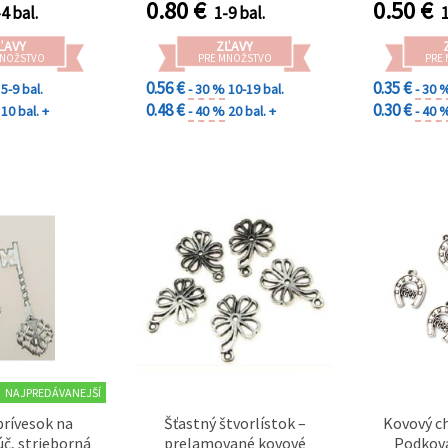
0.80
€
0.50
€
4 bal.
1-9 bal.
1
kreatív
ĽAVY
ZĽAVY
MNOŽSTVO
PRE MNOŽSTVO
PRE
0.56 €
0.35 €
5-9 bal.
- 30 %
10-19 bal.
- 30 
0.48 €
0.30 €
10 bal. +
- 40 %
20 bal. +
- 40 
NAJPREDÁVANEJŠÍ
prívesok na
Šťastný štvorlístok –
Kovový c
úč, strieborná
prelamované kovové
Podkova