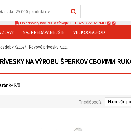
Objednávky nad 70€ a získajte DOPRAVU ZADARMO!
A ZĽAVY
NAJPREDÁVANEJŠIE
VEĽKOOBCHOD
é ozdoby
(1551)
›
Kovové prívesky
(355)
RÍVESKY NA VÝROBU ŠPERKOV СВОИМИ RUK
stránky 6/8
Triediť podľa: