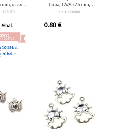
5 mm, otvor 2
farba, 12x20x2.5 mm,
ká strieborná
otvor 2 mm – 10 ks
U:
126970
SKU:
126966
balenie 10 ks
0.80
€
-9 bal.
ZĽAVY
 MNOŽSTVO
%
10-19 bal.
%
20 bal. +