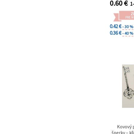
0.60
€
1-
Z
PRE 
0.42 €
- 30 %
0.36 €
- 40 %
Kovový 
šperky – kľ