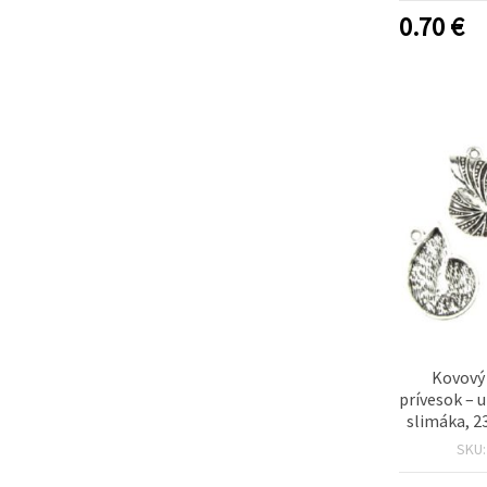
0.70
€
Kovový
prívesok – 
slimáka, 
otvor 1,5
SKU
strieborn