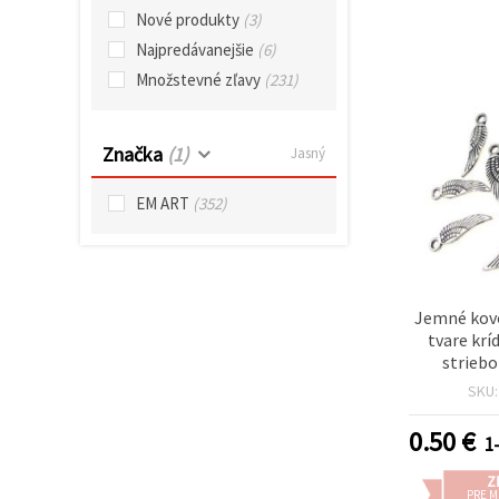
cookie a
Nové produkty
(3)
kliknutím
na tlačidlo
Najpredávanejšie
(6)
"Uložiť"
Množstevné zľavy
(231)
Prijať
všetko
Značka
(1)
Jasný
Nastavenia
EM ART
(352)
Jemné kovo
tvare krí
striebo
5×17×1,5
SKU
mm – bale
DIY tvorb
0.50
€
1-
fantasy
Z
PRE 