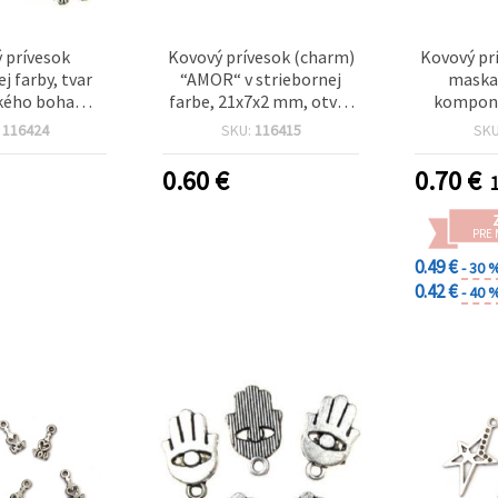
 prívesok
Kovový prívesok (charm)
Kovový pr
j farby, tvar
“AMOR“ v striebornej
maska,
kého boha
farbe, 21x7x2 mm, otvor
kompone
20x15x2 mm,
2,5 mm - 10 ks
mm, o
:
116424
SKU:
116415
SK
5 mm - 10 ks
strieborn
0.60
€
0.70
€
1
PRE
0.49 €
- 30 
0.42 €
- 40 