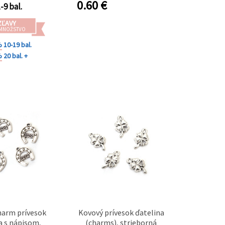
0.60
€
-9 bal.
ne tvorenie
ZĽAVY
 MNOŽSTVO
%
10-19 bal.
%
20 bal. +
harm prívesok
Kovový prívesok ďatelina
 s nápisom,
(charms), strieborná