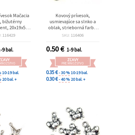
ívesok Mačacia
Kovový prívesok,
 bižutérny
usmievajúce sa slnko a
nt, 20x19x5
oblak, strieborná farba,
tvor 2 mm,
20x15,5x2 mm, otvor 1,5
U:
116429
SKU:
116406
ej farby, 5 ks
mm - 10 ks
0.50
€
-9 bal.
1-9 bal.
ZĽAVY
ZĽAVY
 MNOŽSTVO
PRE MNOŽSTVO
0.35 €
%
10-19 bal.
- 30 %
10-19 bal.
0.30 €
%
20 bal. +
- 40 %
20 bal. +