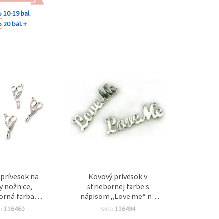
%
10-19 bal.
%
20 bal. +
prívesok na
Kovový prívesok v
y nožnice,
striebornej farbe s
orná farba
nápisom „Love me“ na
 mm, otvor 1,5
šperky a tvorenie,
U:
116460
SKU:
116494
– 10 ks
51×15×2 mm, otvor: 2 mm