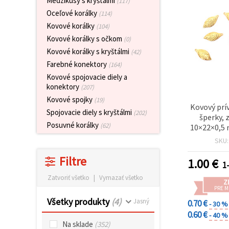
Medzikusy s kryštálmi
(117)
obsah a
Oceľové korálky
reklamu, aj
(114)
s pomocou
Kovové korálky
(104)
našich
partnerov
Kovové korálky s očkom
(0)
pre
Kovové korálky s kryštálmi
(42)
analytiku a
marketing.
Farebné konektory
(164)
Môžete
Kovové spojovacie diely a
súhlasiť s
konektory
(207)
používaním
všetkých
Kovové spojky
(19)
Kovový prív
súborov
Spojovacie diely s kryštálmi
(202)
cookie
šperky, 
kliknutím
Posuvné korálky
(62)
10×22×0,5 
na "Prijať
mm –
všetky!"
SKU
Alebo
môžete
Filtre
1.00
€
1-
uviesť svoje
preferencie
Zatvoriť všetko
|
Vymazať všetko
v
Z
Nastaveniach
PRE 
výberom
Všetky produkty
(4)
Jasný
0.70 €
- 30 %
daného
typu
0.60 €
- 40 %
súborov
Na sklade
(352)