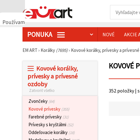
Používame
cookies
PONUKA
NOVÉ
AKCIE 
🍪
Používame
cookies a
EM ART
›
Korálky
(7695)
›
Kovové korálky, prívesky a prívesn
podobné
technológie,
aby sme
KOVOVÉ P
Kovové korálky,
zabezpečili
správne
prívesky a prívesné
fungovanie
ozdoby
webovej
stránky,
352 položky | 
Zatvoriť všetko
zlepšili váš
používateľský
Zvončeky
(64)
zážitok a s
vaším
Kovové prívesky
(355)
súhlasom
Farebné prívesky
(31)
analyzovali
návštevnosť
Prívesky s kryštálmi
(52)
a
Oddeľovacie korálky
(18)
zobrazovali
relevantnejší