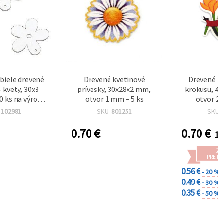
biele drevené
Drevené kvetinové
Drevené 
– kvety, 30x3
prívesky, 30x28x2 mm,
krokusu, 
0 ks na výrobu
otvor 1 mm – 5 ks
otvor 
kreatívne DIY
:
102981
SKU:
801251
SK
orenie
0.70
€
0.70
€
1
PRE
0.56 €
- 20 
0.49 €
- 30 
0.35 €
- 50 