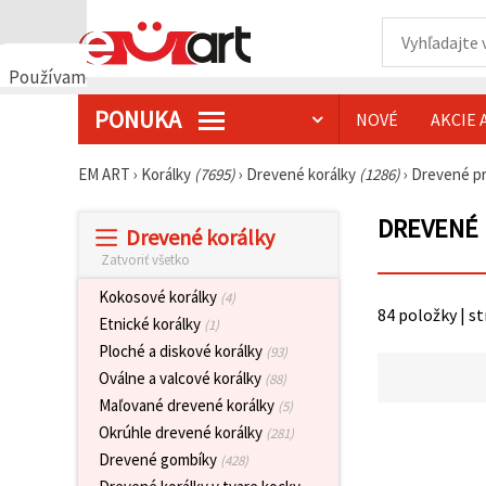
Používame
cookies
PONUKA
NOVÉ
AKCIE 
🍪
Používame
cookies a
EM ART
›
Korálky
(7695)
›
Drevené korálky
(1286)
›
Drevené p
podobné
technológie,
aby sme
DREVENÉ 
Drevené korálky
zabezpečili
správne
Zatvoriť všetko
fungovanie
webovej
Kokosové korálky
(4)
stránky,
84 položky | s
zlepšili váš
Etnické korálky
(1)
používateľský
Ploché a diskové korálky
(93)
zážitok a s
vaším
Oválne a valcové korálky
(88)
súhlasom
Maľované drevené korálky
(5)
analyzovali
návštevnosť
Okrúhle drevené korálky
(281)
a
Drevené gombíky
(428)
zobrazovali
relevantnejší