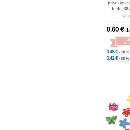
príveskov v
biele, 38
otvor 
SKU
zavesenie
scrap
0.60
€
1-
decoup
Z
PRE 
0.48 €
- 20 %
0.42 €
- 30 %