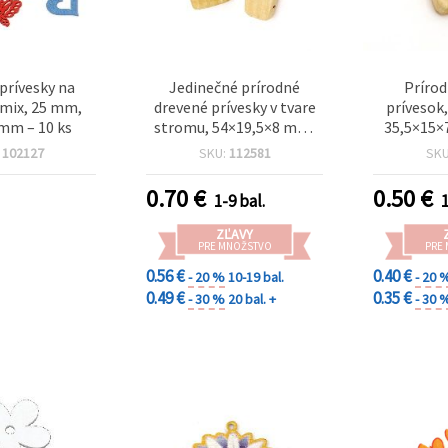
prívesky na
Jedinečné prírodné
Prírod
 mix, 25 mm,
drevené prívesky v tvare
prívesok
 mm – 10 ks
stromu, 54×19,5×8 mm,
35,5×15×
otvor 3 mm – sada 2 ks na
mm, farb
:
102127
SKU:
112581
SK
kreatívne tvorenie a
handmade dekorácie
0.70
€
0.50
€
1-9 bal.
1
ZĽAVY
PRE MNOŽSTVO
PRE
0.56 €
0.40 €
- 20 %
10-19 bal.
- 20 
0.49 €
0.35 €
- 30 %
20 bal. +
- 30 