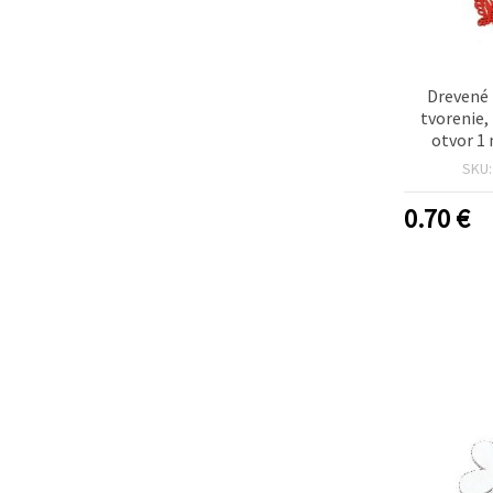
Drevené 
tvorenie,
otvor 1
SKU
0.70
€