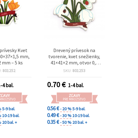
prívesky Kvet
Drevený prívesok na
40×37×1,5 mm,
tvorenie, kvet snežienky,
2 mm – 5 ks
41×41×2 mm, otvor 0,5
mm – balenie 5 ks
U:
801252
SKU:
801253
0.70
€
-4 bal.
1-4 bal.
ZĽAVY
ZĽAVY
 MNOŽSTVO
PRE MNOŽSTVO
0.56 €
%
5-9 bal.
- 20 %
5-9 bal.
0.49 €
%
10-19 bal.
- 30 %
10-19 bal.
0.35 €
%
20 bal. +
- 50 %
20 bal. +