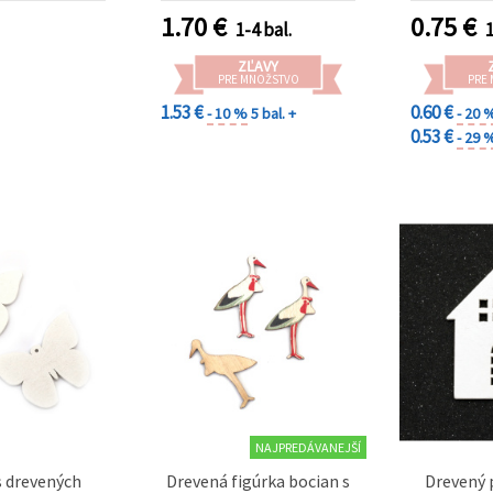
 preglejka,
ks
1.70
€
0.75
€
1-4 bal.
1
mm, otvor 2
enie 10 ks
ZĽAVY
PRE MNOŽSTVO
PRE
1.53 €
0.60 €
- 10 %
5 bal. +
- 20 
0.53 €
- 29 
NAJPREDÁVANEJŠÍ
s drevených
Drevená figúrka bocian s
Drevený 