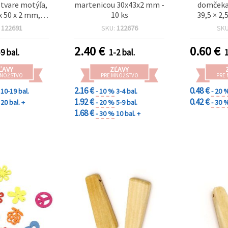
 tvare motýľa,
martenicou 30x43x2 mm -
domčeka,
 x 50 x 2 mm,
10 ks
39,5 × 2
2 mm (na
mm – b
:
122691
SKU:
122676
SK
, dekorácie,
booking,
2.40
€
0.60
€
9 bal.
1-2 bal.
1
age, DIY)
ĽAVY
ZĽAVY
MNOŽSTVO
PRE MNOŽSTVO
PRE
2.16 €
0.48 €
10-19 bal.
- 10 %
3-4 bal.
- 20 
1.92 €
0.42 €
20 bal. +
- 20 %
5-9 bal.
- 30 
1.68 €
- 30 %
10 bal. +