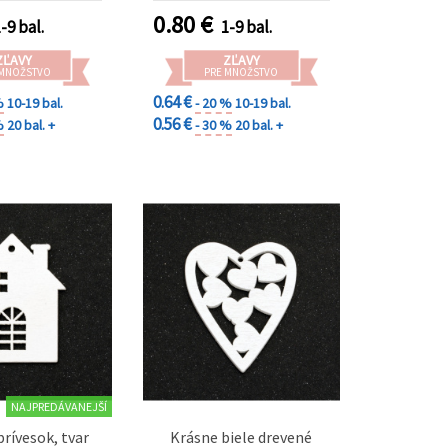
DIY projekty
0.80
€
-9 bal.
1-9 bal.
ZĽAVY
ZĽAVY
 MNOŽSTVO
PRE MNOŽSTVO
0.64 €
%
10-19 bal.
- 20 %
10-19 bal.
0.56 €
%
20 bal. +
- 30 %
20 bal. +
NAJPREDÁVANEJŠÍ
prívesok, tvar
Krásne biele drevené