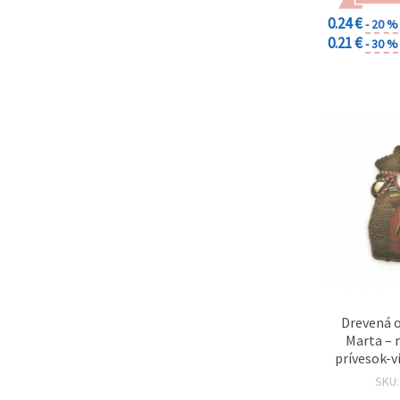
0.24 €
- 20 %
0.21 €
- 30 %
Drevená 
Marta – 
prívesok-v
vrecúško
SKU
nápis „