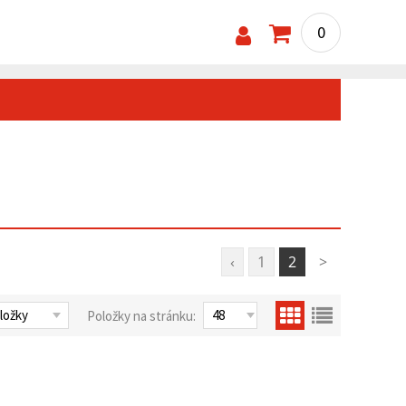
0
‹
1
2
>
Položky na stránku: