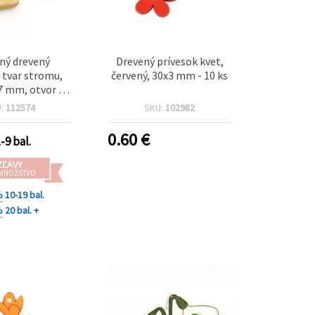
ný drevený
Drevený prívesok kvet,
, tvar stromu,
červený, 30x3 mm - 10 ks
7 mm, otvor 3
a dreva – 2 ks
U:
112574
SKU:
102982
0.60
€
-9 bal.
ZĽAVY
 MNOŽSTVO
%
10-19 bal.
%
20 bal. +