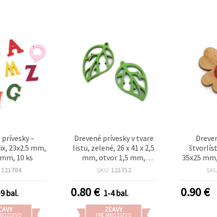
 prívesky –
Drevené prívesky v tvare
Dreven
ix, 23x2.5 mm,
listu, zelené, 26 x 41 x 2,5
štvorlís
 mm, 10 ks
mm, otvor 1,5 mm,
35x25 mm,
prelamovaný dizajn –
:
121784
SKU:
121712
SK
sada 10 ks na šperky,
náušnice, náhrdelníky,
0.80
€
0.90
€
9 bal.
1-4 bal.
dekorácie a DIY
scrapbooking
ĽAVY
ZĽAVY
MNOŽSTVO
PRE MNOŽSTVO