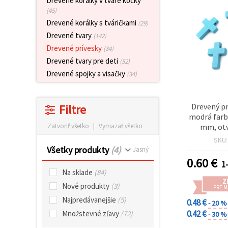
Drevené korálky v tvare kocky
obsah a
(45)
reklamu, aj
s pomocou
Drevené korálky s tváričkami
(29)
našich
Drevené tvary
(142)
partnerov
pre
Drevené prívesky
(84)
analytiku a
Drevené tvary pre deti
(52)
marketing.
Drevené spojky a visačky
Môžete
(34)
súhlasiť s
používaním
všetkých
Drevený pr
Filtre
súborov
cookie
modrá farb
kliknutím
mm, otv
Zatvoriť všetko
|
Vymazať všetko
na "Prijať
balen
všetky!"
SKU
Alebo
Všetky produkty
(4)
Jasný
môžete
0.60
€
1-
uviesť svoje
preferencie
Na sklade
(84)
v
Z
Nové produkty
(3)
Nastaveniach
PRE 
výberom
Najpredávanejšie
(5)
0.48 €
- 20 %
daného
typu
0.42 €
Množstevné zľavy
(72)
- 30 %
súborov