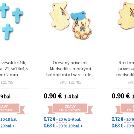
ívesok krížik,
Drevený prívesok
Roztom
a, 21,5x14x4,5
Medvedík s modrými
prívesk
or 2 mm –
balónikmi v tvare srdca,
medvedík
ie 10 ks
39x30x3 mm, otvor 1 mm
srdcových 
:
121795
SKU:
121781
SK
– 10 ks
30 × 3 mm
sada 10 
0.90
€
0.90
€
9 bal.
1-4 bal.
1
kreatívn
ĽAVY
ZĽAVY
MNOŽSTVO
PRE MNOŽSTVO
PRE
0.72 €
0.72 €
10-19 bal.
- 20 %
5-9 bal.
- 20 
0.63 €
0.63 €
20 bal. +
- 30 %
10 bal. +
- 30 