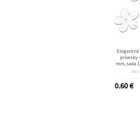
Elegantné 
prívesky 
mm, sada 1
šperkov a 
SKU
tv
0.60
€