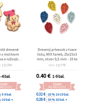
ilé drevené
Drevený prívesok v tvare
y s motívom
listu, MIX farieb, 25x15x3
a a ružových
mm, otvor 0,5 mm - 10 ks
balónikov, 39 ×
U:
121780
SKU:
121778
, otvor 1 mm –
ks na šperky a
0.40
€
-4 bal.
1-9 bal.
e DIY projekty
ZĽAVY
ZĽAVY
 MNOŽSTVO
PRE MNOŽSTVO
0.32 €
%
5-9 bal.
- 20 %
10-19 bal.
0.28 €
%
10 bal. +
- 30 %
20 bal. +