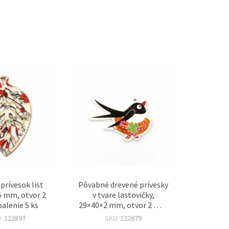
prívesok list
Pôvabné drevené prívesky
5 mm, otvor 2
v tvare lastovičky,
alenie 5 ks
29×40×2 mm, otvor 2 mm
– sada 10 elegantných ks
U:
122897
SKU:
122679
na bižutériu a kreatívne