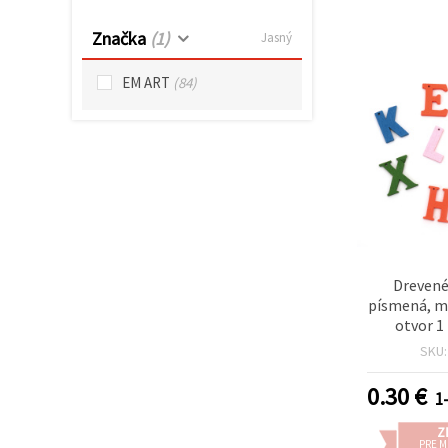
cookie a
kliknutím
na tlačidlo
Značka
(1)
Jasný
"Uložiť"
EM ART
(84)
Prijať
všetko
Nastavenia
Drevené
písmená, m
otvor 1
SKU
0.30
€
1-
Z
PRE 