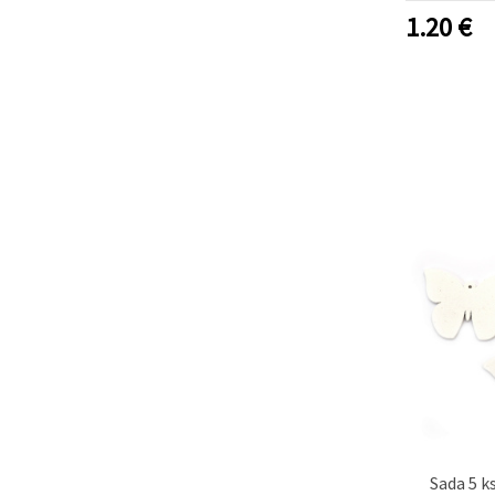
Marta“,
1.20
€
40×25×2 
mm, bal
Sada 5 k