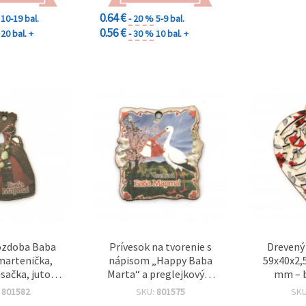
0.64 €
10-19 bal.
- 20 %
5-9 bal.
0.56 €
20 bal. +
- 30 %
10 bal. +
ozdoba Baba
Prívesok na tvorenie s
Drevený 
martenička,
nápisom „Happy Baba
59x40x2,
isačka, jutové
Marta“ a preglejkovým
mm – b
 s vretenom,
bocianom, 33×31×2 mm,
:
801582
SKU:
801575
SK
Veselá Baba
otvor 2 mm – balenie 10