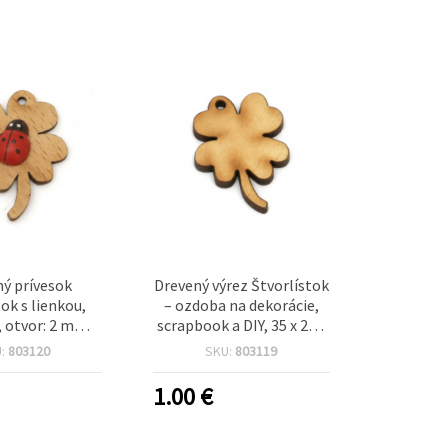
ý prívesok
Drevený výrez Štvorlístok
tok s lienkou,
– ozdoba na dekorácie,
 otvor: 2 mm –
scrapbook a DIY, 35 x 25 x
5 ks
3 mm, otvor 2 mm, 10 ks
U:
803120
SKU:
803119
1.00
€