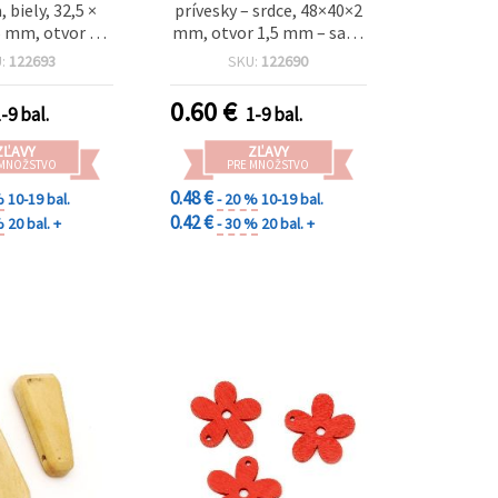
 biely, 32,5 ×
prívesky – srdce, 48×40×2
,5 mm, otvor 2
mm, otvor 1,5 mm – sada
alenie 5 ks
5 ks na šperky a kreatívne
U:
122693
SKU:
122690
hobby (DIY)
0.60
€
-9 bal.
1-9 bal.
ZĽAVY
ZĽAVY
 MNOŽSTVO
PRE MNOŽSTVO
0.48 €
%
10-19 bal.
- 20 %
10-19 bal.
0.42 €
%
20 bal. +
- 30 %
20 bal. +