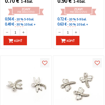
0.70
€
0.90
€
1-4 bal.
1-4 bal.
ZĽAVY
ZĽAVY
PRE MNOŽSTVO
PRE MNOŽSTVO
0.56 €
0.72 €
- 20 %
5-9 bal.
- 20 %
5-9 bal.
0.49 €
0.63 €
- 30 %
10 bal. +
- 30 %
10 bal. +
KÚPIŤ
KÚPIŤ