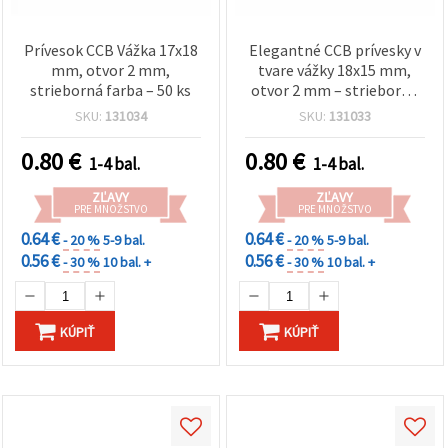
Prívesok CCB Vážka 17x18
Elegantné CCB prívesky v
mm, otvor 2 mm,
tvare vážky 18x15 mm,
strieborná farba – 50 ks
otvor 2 mm – strieborná
farba, 50 ks na prírodou
SKU:
131034
SKU:
131033
inšpirované šperky a DIY
tvorenie
0.80
€
0.80
€
1-4 bal.
1-4 bal.
ZĽAVY
ZĽAVY
PRE MNOŽSTVO
PRE MNOŽSTVO
0.64 €
0.64 €
- 20 %
5-9 bal.
- 20 %
5-9 bal.
0.56 €
0.56 €
- 30 %
10 bal. +
- 30 %
10 bal. +
KÚPIŤ
KÚPIŤ