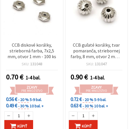
CCB diskové korálky,
CCB guľaté korálky, tvar
strieborná farba, 7x2,5
pomaranča, striebornej
mm, otvor 1 mm - 100 ks
farby, 8 mm, otvor 2 mm –
50 ks
SKU:
131048
SKU:
131047
0.70
€
0.90
€
1-4 bal.
1-4 bal.
ZĽAVY
ZĽAVY
PRE MNOŽSTVO
PRE MNOŽSTVO
0.56 €
0.72 €
- 20 %
5-9 bal.
- 20 %
5-9 bal.
0.49 €
0.63 €
- 30 %
10 bal. +
- 30 %
10 bal. +
KÚPIŤ
KÚPIŤ