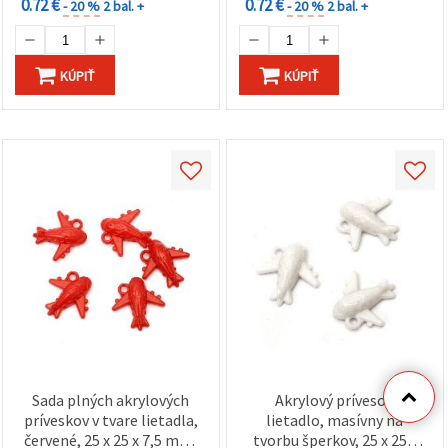
0.72 €
0.72 €
- 20 %
2 bal. +
- 20 %
2 bal. +
KÚPIŤ
KÚPIŤ
Sada plných akrylových
Akrylový prívesok
príveskov v tvare lietadla,
lietadlo, masívny na
červené, 25 x 25 x 7,5 mm,
tvorbu šperkov, 25 x 25 x