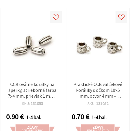
CCB oválne korálky na
Praktické CCB valčekové
šperky, strieborná farba
koráliky s očkom 10×5
7x4 mm, prievlak 1 mm -
mm, otvor 4 mm –
100 ks
strieborná farba, 50 ks na
SKU:
131053
SKU:
131052
všestranné tvorenie
šperkov
0.90
€
0.70
€
1-4 bal.
1-4 bal.
ZĽAVY
ZĽAVY
PRE MNOŽSTVO
PRE MNOŽSTVO