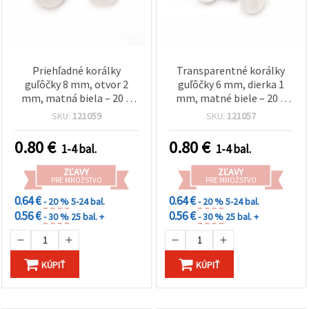
Priehľadné korálky
Transparentné korálky
guľôčky 8 mm, otvor 2
guľôčky 6 mm, dierka 1
mm, matná biela – 20 g
mm, matné biele – 20 g
(cca 80 ks) – mix na
(cca 200 ks) – kreatívne
SKU:
121059
SKU:
121057
tvorenie a bižutériu
tvorenie, bižutéria,
handmade
0.80
€
0.80
€
1-4 bal.
1-4 bal.
ZĽAVY
ZĽAVY
PRE MNOŽSTVO
PRE MNOŽSTVO
0.64 €
0.64 €
- 20 %
5-24 bal.
- 20 %
5-24 bal.
0.56 €
0.56 €
- 30 %
25 bal. +
- 30 %
25 bal. +
KÚPIŤ
KÚPIŤ