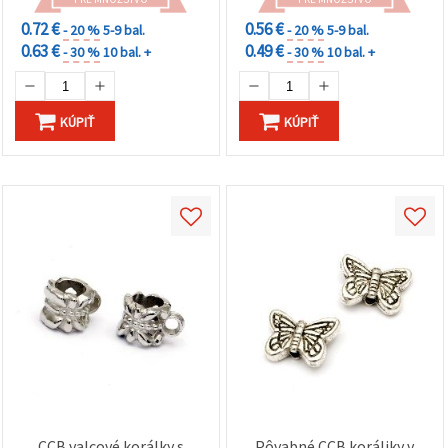
0.72 €
0.56 €
- 20 %
5-9 bal.
- 20 %
5-9 bal.
0.63 €
0.49 €
- 30 %
10 bal. +
- 30 %
10 bal. +
KÚPIŤ
KÚPIŤ
CCB valcové korálky s
Pôvabné CCB koráliky v