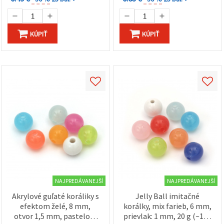
KÚPIŤ
KÚPIŤ
NAJPREDÁVANEJŠÍ
NAJPREDÁVANEJŠÍ
Akrylové guľaté koráliky s
Jelly Ball imitačné
efektom želé, 8 mm,
korálky, mix farieb, 6 mm,
otvor 1,5 mm, pastelový
prievlak: 1 mm, 20 g (~160