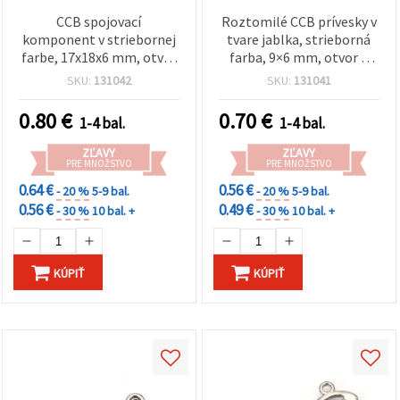
CCB spojovací
Roztomilé CCB prívesky v
komponent v striebornej
tvare jablka, strieborná
farbe, 17x18x6 mm, otvor
farba, 9×6 mm, otvor 1
2 mm - 20 ks
mm – balenie 100 ks
SKU:
131042
SKU:
131041
0.80
€
0.70
€
1-4 bal.
1-4 bal.
ZĽAVY
ZĽAVY
PRE MNOŽSTVO
PRE MNOŽSTVO
0.64 €
0.56 €
- 20 %
5-9 bal.
- 20 %
5-9 bal.
0.56 €
0.49 €
- 30 %
10 bal. +
- 30 %
10 bal. +
KÚPIŤ
KÚPIŤ