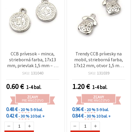
CCB prívesok – minca,
Trendy CCB prívesky na
strieborná farba, 17x13
mobil, strieborná farba,
mm, prievlak 1,5 mm – 20
17x12 mm, otvor 1,5 mm
ks
– sada 50 ks
SKU:
131040
SKU:
131039
0.60
€
1.20
€
1-4 bal.
1-4 bal.
ZĽAVY
ZĽAVY
PRE MNOŽSTVO
PRE MNOŽSTVO
0.48 €
0.96 €
- 20 %
5-9 bal.
- 20 %
5-9 bal.
0.42 €
0.84 €
- 30 %
10 bal. +
- 30 %
10 bal. +