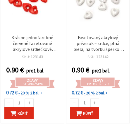
Krásne jednofarebné
Fasetovaný akrylový
červené fazetované
prívesok – srdce, plná
akrylové srdiečkové
biela, na tvorbu šperkov,
prívesky, 13×13×7 mm,
13x13x7 mm, prievlak 4
SKU:
123143
SKU:
123142
otvor 4 mm – 50 g (~90
mm – 50 g (~90 ks)
ks), ideálne na
0.90
€
0.90
€
pre1 bal.
pre1 bal.
romantické náramky a
kreatívnu bižutériu
ZĽAVY
ZĽAVY
PRE MNOŽSTVO
PRE MNOŽSTVO
0.72 €
0.72 €
- 20 %
2 bal. +
- 20 %
2 bal. +
KÚPIŤ
KÚPIŤ