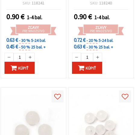
mix, 20 g (~70 ks) – sada
ks)
SKU:
118241
SKU:
118240
na výrobu šperkov,
náramkov, náhrdelníkov a
0.90
€
0.90
€
1-4 bal.
1-4 bal.
kreatívne dekorácie
ZĽAVY
ZĽAVY
PRE MNOŽSTVO
PRE MNOŽSTVO
0.63 €
0.72 €
- 30 %
5-24 bal.
- 20 %
5-24 bal.
0.45 €
0.63 €
- 50 %
25 bal. +
- 30 %
25 bal. +
KÚPIŤ
KÚPIŤ