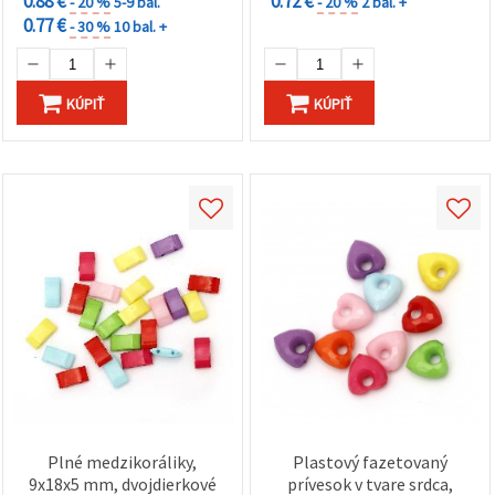
0.88 €
0.72 €
- 20 %
5-9 bal.
- 20 %
2 bal. +
0.77 €
- 30 %
10 bal. +
KÚPIŤ
KÚPIŤ
Plné medzikoráliky,
Plastový fazetovaný
9x18x5 mm, dvojdierkové
prívesok v tvare srdca,