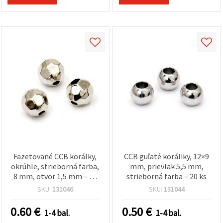
Fazetované CCB korálky,
CCB guľaté koráliky, 12×9
okrúhle, strieborná farba,
mm, prievlak 5,5 mm,
8 mm, otvor 1,5 mm – 50
strieborná farba – 20 ks
ks
SKU:
131046
SKU:
131044
0.60
€
0.50
€
1-4 bal.
1-4 bal.