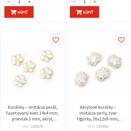
KÚPIŤ
KÚPIŤ
Koráliky – imitácia perál,
Akrylové korálky –
fazetovaný kvet 14x4 mm,
imitácia perly, tvar
prievlak 1 mm, akryl,
figúrky, 16x12x9 mm,
krémová – 20 g (cca 50 ks)
prievlak 2 mm, biele, 20 g
SKU:
105670
SKU:
105662
(~20 ks)