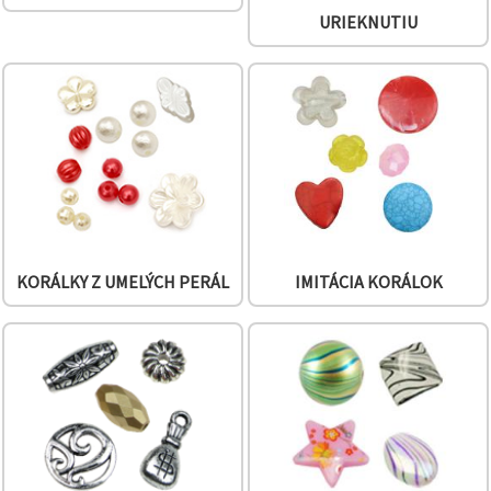
cookie a
kliknutím
URIEKNUTIU
na tlačidlo
"Uložiť"
Prijať
všetko
Nastavenia
KORÁLKY Z UMELÝCH PERÁL
IMITÁCIA KORÁLOK