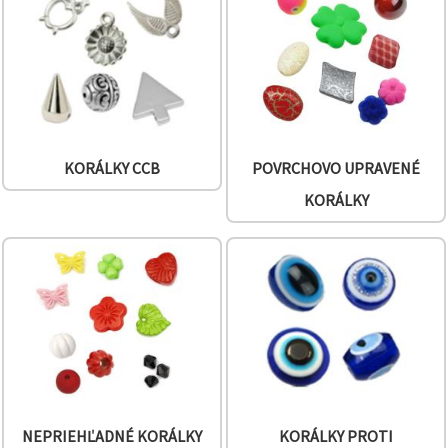
obsah a
reklamu, aj
s pomocou
našich
partnerov
pre
analytiku a
marketing.
Môžete
súhlasiť s
KORÁLKY CCB
POVRCHOVO UPRAVENÉ
používaním
všetkých
KORÁLKY
súborov
cookie
kliknutím
na "Prijať
všetky!"
Alebo
môžete
uviesť svoje
preferencie
v
Nastaveniach
výberom
daného
typu
súborov
NEPRIEHĽADNÉ KORÁLKY
KORÁLKY PROTI