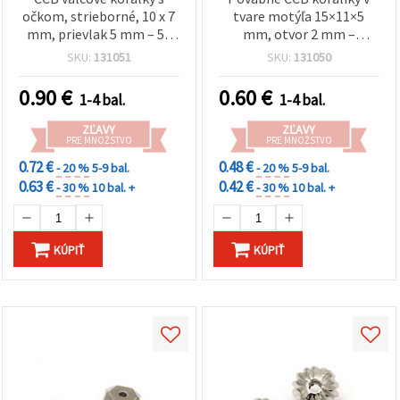
očkom, strieborné, 10 x 7
tvare motýľa 15×11×5
mm, prievlak 5 mm – 50
mm, otvor 2 mm –
ks
strieborná farba, 20 ks
SKU:
131051
SKU:
131050
pre jemné šperky a DIY
tvorenie
0.90
€
0.60
€
1-4 bal.
1-4 bal.
ZĽAVY
ZĽAVY
PRE MNOŽSTVO
PRE MNOŽSTVO
0.72 €
0.48 €
- 20 %
5-9 bal.
- 20 %
5-9 bal.
0.63 €
0.42 €
- 30 %
10 bal. +
- 30 %
10 bal. +
KÚPIŤ
KÚPIŤ