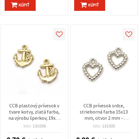
KÚPIŤ
KÚPIŤ
CCB plastový prívesok v
CCB prívesok srdce,
tvare kotvy, zlatá farba,
strieborná farba 15x13
na výrobu šperkov, 19x16
mm, otvor 2 mm –
mm, otvor 1,5 mm – 20 ks
balenie 50 ks
SKU:
131036
SKU:
131035