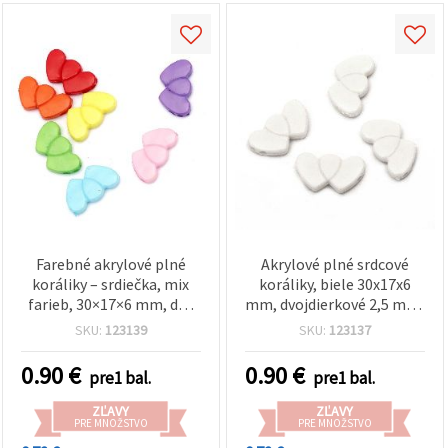
Farebné akrylové plné
Akrylové plné srdcové
koráliky – srdiečka, mix
koráliky, biele 30x17x6
farieb, 30×17×6 mm, dve
mm, dvojdierkové 2,5 mm,
dierky 2,5 mm – 50 g (~25
na výrobu šperkov a
SKU:
123139
SKU:
123137
ks), ideálne na
kreatívne tvorenie, 50 g
romantické náramky a
(~25 ks)
0.90
€
0.90
€
pre1 bal.
pre1 bal.
tvorbu kreatívnej DIY
bižutérie
ZĽAVY
ZĽAVY
PRE MNOŽSTVO
PRE MNOŽSTVO