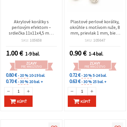
Akrylové korálky s
Plastové perlové korálky,
perlovým efektom –
okrúhle s motívom ruže, 8
srdiečka 11x11x4,5 mm,
mm, prievlak 1 mm, biele
otvor 1 mm, biela – 20 g
- 20 g (~110 ks)
SKU:
105658
SKU:
105647
(cca 50 ks)
1.00
€
0.90
€
1-9 bal.
1-4 bal.
ZĽAVY
ZĽAVY
PRE MNOŽSTVO
PRE MNOŽSTVO
0.80 €
0.72 €
- 20 %
10-19 bal.
- 20 %
5-24 bal.
0.70 €
0.63 €
- 30 %
20 bal. +
- 30 %
25 bal. +
KÚPIŤ
KÚPIŤ