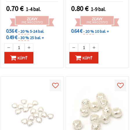
0.70
€
0.80
€
1-4 bal.
1-9 bal.
ZĽAVY
ZĽAVY
PRE MNOŽSTVO
PRE MNOŽSTVO
0.56 €
0.64 €
- 20 %
5-24 bal.
- 20 %
10 bal. +
0.49 €
- 30 %
25 bal. +
KÚPIŤ
KÚPIŤ