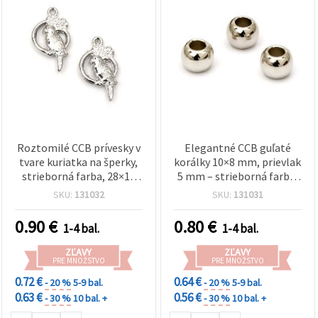
Roztomilé CCB prívesky v
Elegantné CCB guľaté
tvare kuriatka na šperky,
korálky 10×8 mm, prievlak
strieborná farba, 28×16
5 mm – strieborná farba,
mm, otvor 1,5 mm – sada
20 g (~50 ks) na
SKU:
131032
SKU:
131031
20 ks
všestranné dizajny
bižutérie
0.90
€
0.80
€
1-4 bal.
1-4 bal.
ZĽAVY
ZĽAVY
PRE MNOŽSTVO
PRE MNOŽSTVO
0.72 €
0.64 €
- 20 %
5-9 bal.
- 20 %
5-9 bal.
0.63 €
0.56 €
- 30 %
10 bal. +
- 30 %
10 bal. +