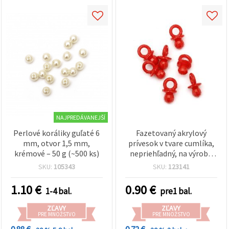
NAJPREDÁVANEJŠÍ
Perlové koráliky guľaté 6
Fazetovaný akrylový
mm, otvor 1,5 mm,
prívesok v tvare cumlíka,
krémové – 50 g (~500 ks)
nepriehľadný, na výrobu
šperkov a DIY tvorenie,
SKU:
105343
SKU:
123141
21x12 mm, otvor: 6 mm,
červený, 50 g (~60 ks)
1.10
€
0.90
€
1-4 bal.
pre1 bal.
ZĽAVY
ZĽAVY
PRE MNOŽSTVO
PRE MNOŽSTVO