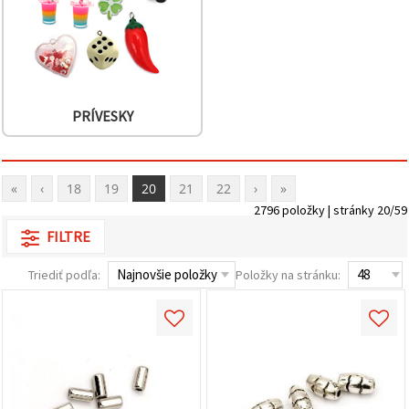
PRÍVESKY
«
‹
18
19
20
21
22
›
»
2796 položky | stránky 20/59
FILTRE
Triediť podľa:
Položky na stránku: