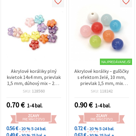
NAJPREDÁVANEJŠÍ
Akrylové koráliky plný
Akrylové korálky – guľôčky
kvietok 14x4 mm, prievlak
s efektom želé, 10 mm,
1,5 mm, dúhový mix – 20 g
prievlak 1,5 mm, mix
~ 40 ks
farieb, 20 g (~40 ks)
SKU:
128560
SKU:
118242
0.70
€
0.90
€
1-4 bal.
1-4 bal.
ZĽAVY
ZĽAVY
PRE MNOŽSTVO
PRE MNOŽSTVO
0.56 €
0.72 €
- 20 %
5-24 bal.
- 20 %
5-24 bal.
0.49 €
0.63 €
- 30 %
25 bal. +
- 30 %
25 bal. +