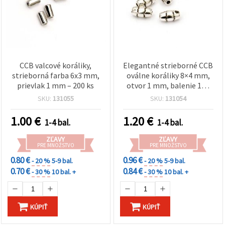
CCB valcové koráliky,
Elegantné strieborné CCB
strieborná farba 6x3 mm,
oválne koráliky 8×4 mm,
prievlak 1 mm – 200 ks
otvor 1 mm, balenie 100
ks – ľahké dekoratívne
SKU:
131055
SKU:
131054
medzikoráliky na výrobu
šperkov a kreatívne
1.00
€
1.20
€
1-4 bal.
1-4 bal.
tvorenie
ZĽAVY
ZĽAVY
PRE MNOŽSTVO
PRE MNOŽSTVO
0.80 €
0.96 €
- 20 %
5-9 bal.
- 20 %
5-9 bal.
0.70 €
0.84 €
- 30 %
10 bal. +
- 30 %
10 bal. +
KÚPIŤ
KÚPIŤ