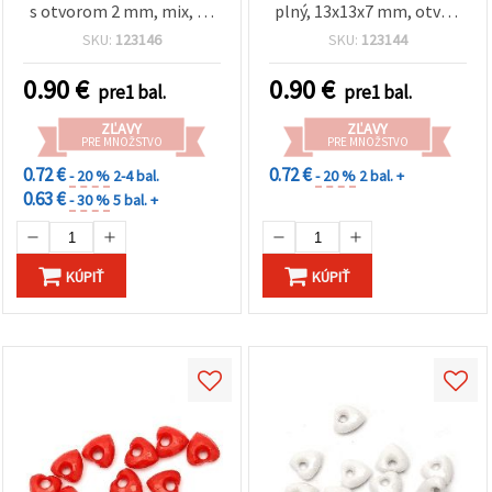
s otvorom 2 mm, mix, 50
plný, 13x13x7 mm, otvor:
g (~70 ks)
4 mm, mix farieb – 50 g
SKU:
123146
SKU:
123144
(~90 ks)
0.90
€
0.90
€
pre1 bal.
pre1 bal.
ZĽAVY
ZĽAVY
PRE MNOŽSTVO
PRE MNOŽSTVO
0.72 €
0.72 €
- 20 %
2-4 bal.
- 20 %
2 bal. +
0.63 €
- 30 %
5 bal. +
KÚPIŤ
KÚPIŤ