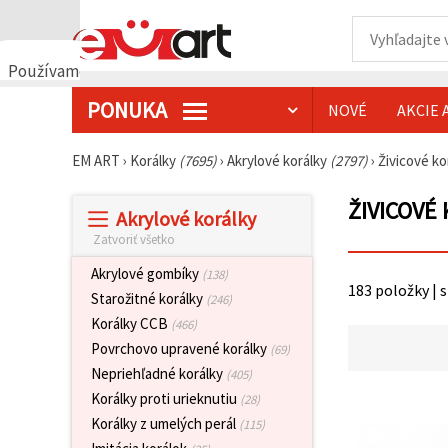
Používame
cookies
PONUKA
NOVÉ
AKCIE 
🍪
Používame
cookies a
EM ART
›
Korálky
(7695)
›
Akrylové korálky
(2797)
›
Živicové ko
podobné
technológie,
aby sme
ŽIVICOVÉ
Akrylové korálky
zabezpečili
správne
Zatvoriť všetko
fungovanie
webovej
Akrylové gombíky
(138)
stránky,
183 položky | 
zlepšili váš
Starožitné korálky
(246)
používateľský
Korálky CCB
(466)
zážitok a s
vaším
Povrchovo upravené korálky
(69)
súhlasom
Nepriehľadné korálky
(405)
analyzovali
návštevnosť
Korálky proti urieknutiu
(28)
a
Korálky z umelých perál
(115)
zobrazovali
relevantnejší