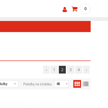
0
‹
1
2
3
4
›
Položky na stránku: