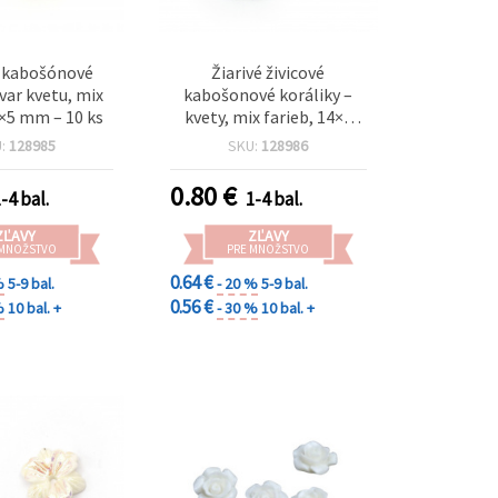
é kabošónové
Žiarivé živicové
tvar kvetu, mix
kabošonové koráliky –
4×5 mm – 10 ks
kvety, mix farieb, 14×4
mm – sada 10 ks na
U:
128985
SKU:
128986
tvorbu šperkov a
kreatívne projekty
0.80
€
-4 bal.
1-4 bal.
ZĽAVY
ZĽAVY
 MNOŽSTVO
PRE MNOŽSTVO
0.64 €
%
5-9 bal.
- 20 %
5-9 bal.
0.56 €
%
10 bal. +
- 30 %
10 bal. +