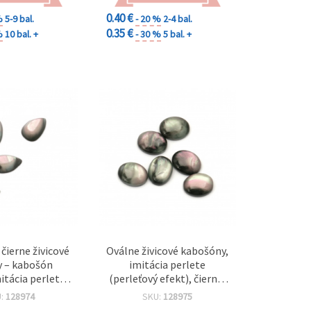
0.40 €
%
5-9 bal.
- 20 %
2-4 bal.
0.35 €
%
10 bal. +
- 30 %
5 bal. +
čierne živicové
Oválne živicové kabošóny,
y – kabošón
imitácia perlete
itácia perlete,
(perleťový efekt), čierne,
m – 20 ks –
plochá zadná strana,
U:
128974
SKU:
128975
 štýlové šperky,
10x8x3,5 mm, balenie 20