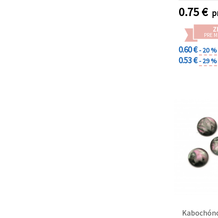
0.75
€
p
Z
PRE 
0.60 €
- 20 %
0.53 €
- 29 %
Kabochóno