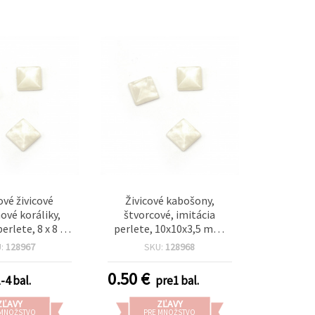
ové živicové
Živicové kabošony,
vé koráliky,
štvorcové, imitácia
erlete, 8 x 8 x
perlete, 10x10x3,5 mm,
biele – 10 ks
biele – 10 ks
U:
128967
SKU:
128968
0.50
€
-4 bal.
pre1 bal.
ZĽAVY
ZĽAVY
 MNOŽSTVO
PRE MNOŽSTVO