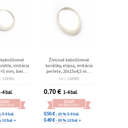
é kabošónové
Živicové kabošónové
krúhle, imitácia
koráliky, elipsa, imitácia
0×5 mm, biele –
perlete, 20x15x4,5 mm,
5 ks
biele – 5 ks
U:
128962
SKU:
128963
0.70
€
-4 bal.
1-4 bal.
ZĽAVY
ZĽAVY
 MNOŽSTVO
PRE MNOŽSTVO
0.56 €
%
5-9 bal.
- 20 %
5-9 bal.
0.49 €
%
10 bal. +
- 30 %
10 bal. +