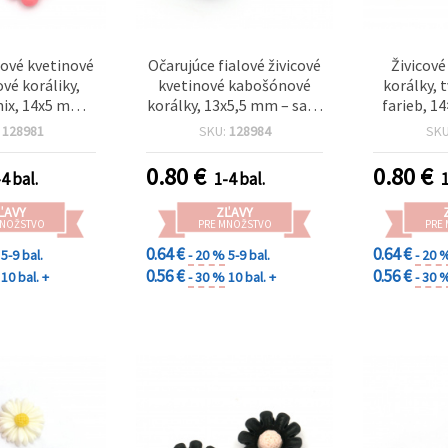
cové kvetinové
Očarujúce fialové živicové
Živicov
vé koráliky,
kvetinové kabošónové
korálky, 
mix, 14x5 mm –
korálky, 13x5,5 mm – sada
farieb, 1
vabných kusov
10 elegantných kusov na
:
128981
SKU:
128984
SK
ky a kreatívne
šperky a kreatívne
orenie
tvorenie
0.80
€
0.80
€
4 bal.
1-4 bal.
1
ĽAVY
ZĽAVY
MNOŽSTVO
PRE MNOŽSTVO
PRE
0.64 €
0.64 €
5-9 bal.
- 20 %
5-9 bal.
- 20 
0.56 €
0.56 €
10 bal. +
- 30 %
10 bal. +
- 30 