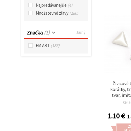
cookie a
Najpredávanejšie
(4)
kliknutím
na tlačidlo
Množstevné zľavy
(180)
"Uložiť"
Prijať
Značka
(1)
Jasný
všetko
EM ART
(183)
Nastavenia
Živicové
korálky, t
tvar, imit
biele, 12 ×
SKU
1
1.10
€
1-
Z
PRE 