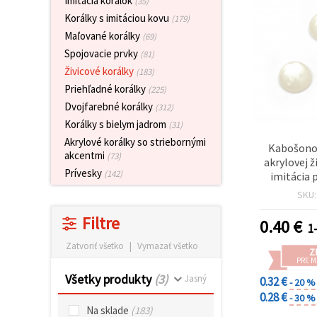
Imitácia korálok
(35)
obsah a
Korálky s imitáciou kovu
reklamu, aj
(179)
s pomocou
Maľované korálky
(69)
našich
partnerov
Spojovacie prvky
(81)
pre
Živicové korálky
(183)
analytiku a
marketing.
Priehľadné korálky
(225)
Môžete
Dvojfarebné korálky
(312)
súhlasiť s
Korálky s bielym jadrom
(31)
používaním
všetkých
Akrylové korálky so striebornými
Kabošonov
súborov
akcentmi
(73)
cookie
akrylovej ž
kliknutím
Prívesky
(142)
imitácia 
na "Prijať
mm, bie
všetky!"
SKU
Alebo
môžete
Filtre
0.40
€
1-
uviesť svoje
preferencie
Zatvoriť všetko
|
Vymazať všetko
v
Z
Nastaveniach
PRE 
výberom
Všetky produkty
(3)
Jasný
0.32 €
- 20 %
daného
typu
0.28 €
- 30 %
súborov
Na sklade
(183)