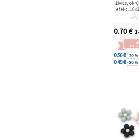
živice, okr
efekt, 10x
2
SKU
0.70
€
1-
Z
PRE 
0.56 €
- 20 %
0.49 €
- 30 %