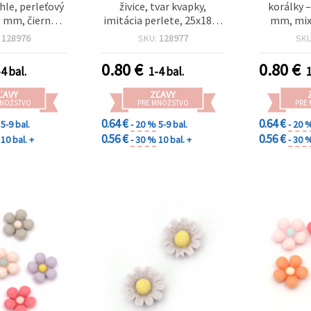
úhle, perleťový
živice, tvar kvapky,
korálky –
3 mm, čierne -
imitácia perlete, 25x18x5
mm, mix
0 ks
mm, čierne - 5 ks
fari
:
128976
SKU:
128977
SK
0.80
€
0.80
€
4 bal.
1-4 bal.
1
ĽAVY
ZĽAVY
MNOŽSTVO
PRE MNOŽSTVO
PRE
0.64 €
0.64 €
5-9 bal.
- 20 %
5-9 bal.
- 20 
0.56 €
0.56 €
10 bal. +
- 30 %
10 bal. +
- 30 