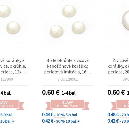
é koráliky z
Biele okrúhle živicové
Živicov
ivice, okrúhle,
kabošónové koráliky,
koráliky, o
perlete, 12x4
perleťová imitácia, 16×4
perlete, 2
le - 10 ks
mm – sada 10 ks – ideálne
:
128960
SKU:
128961
SK
na výrazné šperky,
doplnky a kreatívne DIY
0.60
€
0.60
€
4 bal.
1-4 bal.
1
projekty
ĽAVY
ZĽAVY
MNOŽSTVO
PRE MNOŽSTVO
PRE
0.48 €
0.48 €
5-9 bal.
- 20 %
5-9 bal.
- 20 
0.42 €
0.42 €
10 bal. +
- 30 %
10 bal. +
- 30 