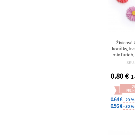
Živicové
korálky, kv
mix farieb
SKU
0.80
€
1-
Z
PRE 
0.64 €
- 20 %
0.56 €
- 30 %