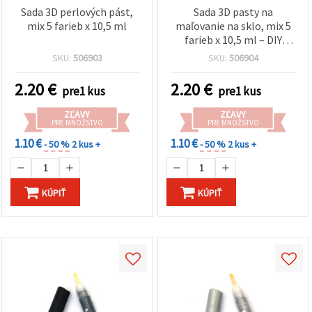
Sada 3D perlových pást,
Sada 3D pasty na
mix 5 farieb x 10,5 ml
maľovanie na sklo, mix 5
farieb x 10,5 ml – DIY
lepiaca farba na ručné
SKU:
506903
SKU:
506904
tvorenie
2.20
€
2.20
€
pre1 kus
pre1 kus
ZĽAVY
ZĽAVY
PRE MNOŽSTVO
PRE MNOŽSTVO
1.10 €
1.10 €
- 50 %
2 kus +
- 50 %
2 kus +
KÚPIŤ
KÚPIŤ