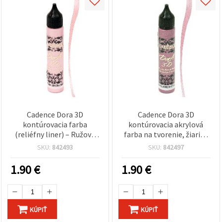
Cadence Dora 3D
Cadence Dora 3D
kontúrovacia farba
kontúrovacia akrylová
(reliéfny liner) – Ružová
farba na tvorenie, žiarivá
„Cukrová vata“ 5176, 25
cyklámenová 5144, na
SKU:
842493
SKU:
842497
ml, 3D liner na vystúpené
rôzne povrchy, 25 ml
efekty, ľahká aplikácia na
1.90
€
1.90
€
hobby dekorovanie a DIY
projekty
KÚPIŤ
KÚPIŤ