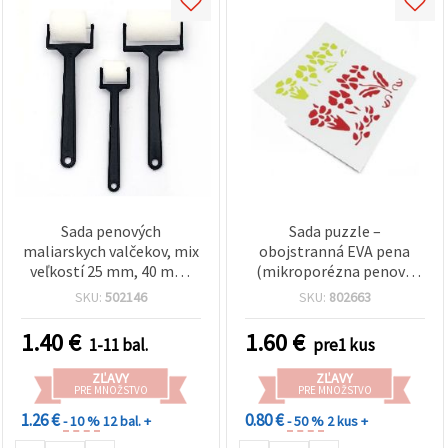
Sada penových
Sada puzzle –
maliarskych valčekov, mix
obojstranná EVA pena
veľkostí 25 mm, 40 mm,
(mikroporézna penová
60 mm, 3 ks
guma) s plastovou
SKU:
502146
SKU:
802663
kvetinovou šablónou
1.40
€
1.60
€
1-11 bal.
pre1 kus
ZĽAVY
ZĽAVY
PRE MNOŽSTVO
PRE MNOŽSTVO
1.26 €
0.80 €
- 10 %
12 bal. +
- 50 %
2 kus +