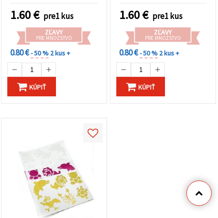
1.60
€
1.60
€
pre1 kus
pre1 kus
ZĽAVY
ZĽAVY
PRE MNOŽSTVO
PRE MNOŽSTVO
0.80 €
0.80 €
- 50 %
2 kus +
- 50 %
2 kus +
KÚPIŤ
KÚPIŤ