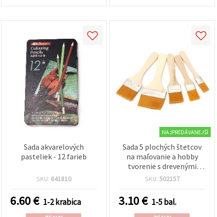
NAJPREDÁVANEJŠÍ
Sada akvarelových
Sada 5 plochých štetcov
pasteliek - 12 farieb
na maľovanie a hobby
tvorenie s drevenými
rukoväťami – mix 18 mm,
SKU:
841810
SKU:
502157
22 mm, 24 mm, 30 mm, 47
mm | EM ART
6.60
€
3.10
€
1-2 krabica
1-5 bal.