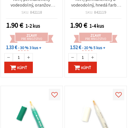
vodeodolný, oranžová
vodeodolný, hnedá farba,
farba, hrot 2–3 mm, 1 ks
hrot 2–3 mm, 1 ks
SKU:
842118
SKU:
842119
1.90
€
1.90
€
1-2 kus
1-4 kus
ZĽAVY
ZĽAVY
PRE MNOŽSTVO
PRE MNOŽSTVO
1.33 €
1.52 €
- 30 %
3 kus +
- 20 %
5 kus +
KÚPIŤ
KÚPIŤ