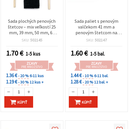
Sada plochých penových
Sada paliet s penovým
štetcov – mix veľkostí 25
valčekom 41 mm a
mm, 39 mm, 50 mm, 69
penovým štetcom na
mm, 102 mm, 5 ks
šablóny 27 mm
SKU:
502145
SKU:
502147
1.70
€
1.60
€
1-5 kus
1-5 bal.
ZĽAVY
ZĽAVY
PRE MNOŽSTVO
PRE MNOŽSTVO
1.36 €
1.44 €
- 20 %
6-11 kus
- 10 %
6-11 bal.
1.19 €
1.28 €
- 30 %
12 kus +
- 20 %
12 bal. +
KÚPIŤ
KÚPIŤ