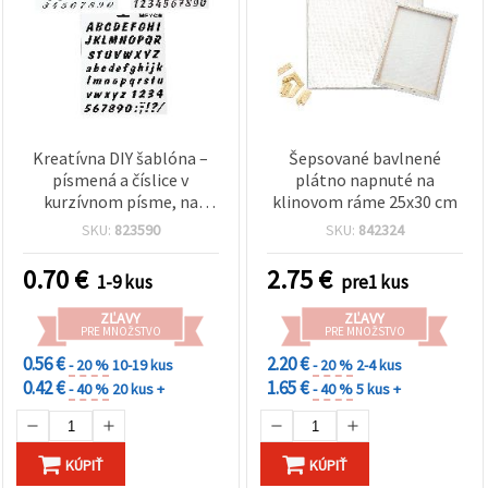
Kreatívna DIY šablóna –
Šepsované bavlnené
písmená a číslice v
plátno napnuté na
kurzívnom písme, na
klinovom ráme 25x30 cm
vyrezávanie a kreslenie,
SKU:
823590
SKU:
842324
21 × 31 mm
0.70
€
2.75
€
1-9 kus
pre1 kus
ZĽAVY
ZĽAVY
PRE MNOŽSTVO
PRE MNOŽSTVO
0.56 €
2.20 €
- 20 %
10-19 kus
- 20 %
2-4 kus
0.42 €
1.65 €
- 40 %
20 kus +
- 40 %
5 kus +
KÚPIŤ
KÚPIŤ