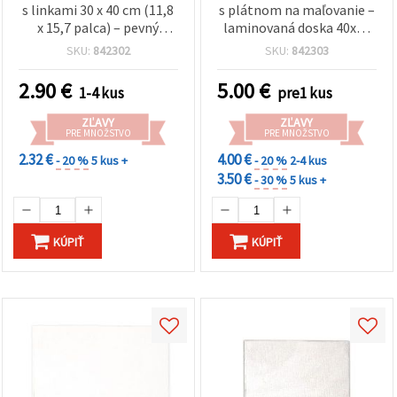
s linkami 30 x 40 cm (11,8
s plátnom na maľovanie –
x 15,7 palca) – pevný
laminovaná doska 40x50
štruktúrovaný umelecký
cm
SKU:
842302
SKU:
842303
panel pre umelcov,
skicovanie, technické
2.90
€
5.00
€
1-4 kus
pre1 kus
kreslenie a ilustráciu
ZĽAVY
ZĽAVY
PRE MNOŽSTVO
PRE MNOŽSTVO
2.32 €
4.00 €
- 20 %
5 kus +
- 20 %
2-4 kus
3.50 €
- 30 %
5 kus +
KÚPIŤ
KÚPIŤ