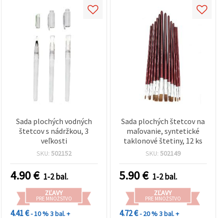
Sada plochých vodných
Sada plochých štetcov na
štetcov s nádržkou, 3
maľovanie, syntetické
veľkosti
taklonové štetiny, 12 ks
SKU:
502152
SKU:
502149
4.90
€
5.90
€
1-2 bal.
1-2 bal.
ZĽAVY
ZĽAVY
PRE MNOŽSTVO
PRE MNOŽSTVO
4.41 €
4.72 €
- 10 %
3 bal. +
- 20 %
3 bal. +