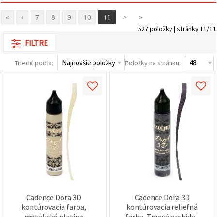
cookie a
kliknutím
na tlačidlo
«
‹
7
8
9
10
11
>
»
"Uložiť"
527 položky | stránky 11/11
FILTRE
Prijať
všetko
Triediť podľa:
Položky na stránku:
Nastavenia
Cadence Dora 3D
Cadence Dora 3D
kontúrovacia farba,
kontúrovacia reliefná
metalická platina
farba, Tmavá orchidea