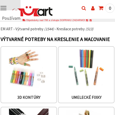
0
Používame
Objednávky nad 70€ a získajte DOPRAVU ZADARMO!
cookies
EM ART
›
Výtvarné potreby
(1544)
›
Kresliace potreby
(513)
🍪
Používame
VÝTVARNÉ POTREBY NA KRESLENIE A MAĽOVANIE
cookies a
podobné
technológie,
aby sme
zabezpečili
správne
fungovanie
webovej
stránky,
zlepšili váš
používateľský
zážitok a s
vaším
súhlasom
analyzovali
3D KONTÚRY
UMELECKÉ FIXKY
návštevnosť
a
zobrazovali
relevantnejší