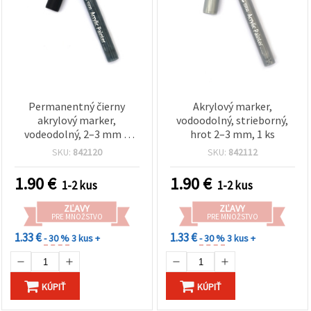
Permanentný čierny
Akrylový marker,
akrylový marker,
vodoodolný, strieborný,
vodeodolný, 2–3 mm –
hrot 2–3 mm, 1 ks
ideálny na sklo, drevo,
SKU:
842120
SKU:
842112
kamene a kreatívne DIY
projekty
1.90
€
1.90
€
1-2 kus
1-2 kus
ZĽAVY
ZĽAVY
PRE MNOŽSTVO
PRE MNOŽSTVO
1.33 €
1.33 €
- 30 %
3 kus +
- 30 %
3 kus +
KÚPIŤ
KÚPIŤ