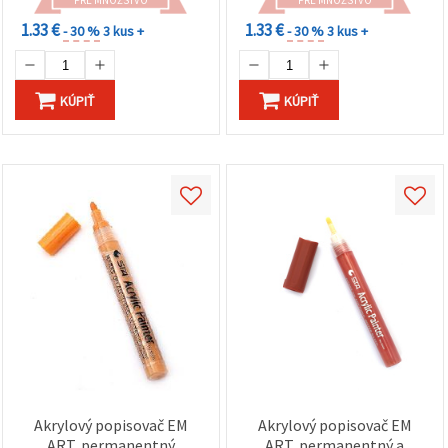
PRE MNOŽSTVO
PRE MNOŽSTVO
1.33 €
1.33 €
- 30 %
3 kus +
- 30 %
3 kus +
KÚPIŤ
KÚPIŤ
Akrylový popisovač EM
Akrylový popisovač EM
ART, permanentný
ART, permanentný a