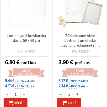
Laminovaná kresliarska
Základované biele
doska 50 × 60 cm
bavlnené umelecké
plátno, prednapnuté na
drevenom blind ráme s
SKU:
842304
SKU:
842305
napínacími klinmi, 30 x 40
cm, na akryl, olej a
6.80
€
3.90
€
pre1 kus
pre1 kus
temperu
ZĽAVY
ZĽAVY
PRE MNOŽSTVO
PRE MNOŽSTVO
5.44 €
3.12 €
- 20 %
2-4 kus
- 20 %
2-4 kus
4.76 €
2.34 €
- 30 %
5 kus +
- 40 %
5 kus +
KÚPIŤ
KÚPIŤ