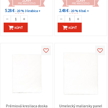
ZĽAVY
ZĽAVY
PRE MNOŽSTVO
PRE MNOŽSTVO
5.28 €
2.48 €
- 20 %
3 krabica +
- 20 %
6 bal. +
KÚPIŤ
KÚPIŤ
Prémiová kresliaca doska
Umelecký maliarsky panel