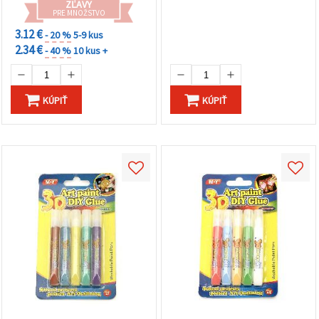
ZĽAVY
PRE MNOŽSTVO
3.12 €
- 20 %
5-9 kus
2.34 €
- 40 %
10 kus +
KÚPIŤ
KÚPIŤ