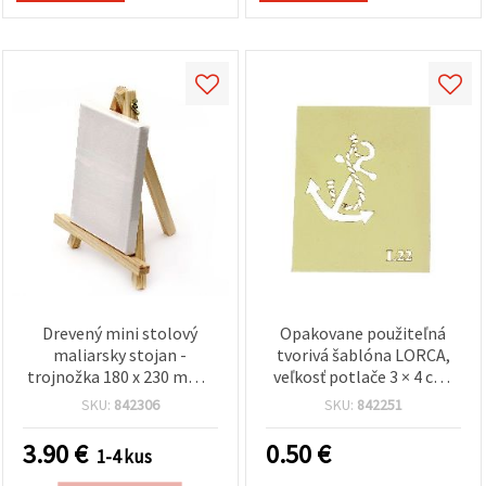
Drevený mini stolový
Opakovane použiteľná
maliarsky stojan -
tvorivá šablóna LORCA,
trojnožka 180 x 230 mm s
veľkosť potlače 3 × 4 cm,
napnutým plátnom na
model L22
SKU:
842306
SKU:
842251
ráme 100 x 150 mm
3.90
€
0.50
€
1-4 kus