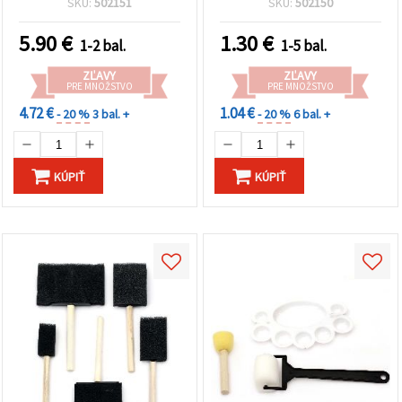
SKU:
502151
SKU:
502150
5.90
€
1.30
€
1-2 bal.
1-5 bal.
ZĽAVY
ZĽAVY
PRE MNOŽSTVO
PRE MNOŽSTVO
4.72 €
1.04 €
- 20 %
3 bal. +
- 20 %
6 bal. +
KÚPIŤ
KÚPIŤ