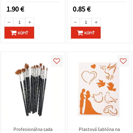
univerzálna hobby farba
1.90
€
0.85
€
na textil, drevo a kov
KÚPIŤ
KÚPIŤ
Profesionálna sada
Plastová šablóna na