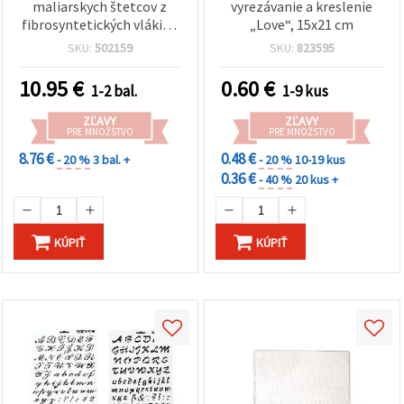
maliarskych štetcov z
vyrezávanie a kreslenie
fibrosyntetických vlákien
„Love“, 15x21 cm
– 12 ks, mix veľkostí
SKU:
502159
SKU:
823595
10.95
€
0.60
€
1-2 bal.
1-9 kus
ZĽAVY
ZĽAVY
PRE MNOŽSTVO
PRE MNOŽSTVO
8.76 €
0.48 €
- 20 %
3 bal. +
- 20 %
10-19 kus
0.36 €
- 40 %
20 kus +
KÚPIŤ
KÚPIŤ