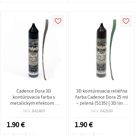
Cadence Dora 3D
3D kontúrovacia reliéfna
kontúrovacia farba s
farba Cadence Dora 25 ml
metalickým efektom –
– zelená (5135) | 3D liner
Antracit (5138), tuba 25
na hobby tvorbu, textil,
SKU:
842489
SKU:
842500
ml, univerzálny liner na
sklo, drevo a papier
rôzne povrchy pre obrysy
1.90
€
1.90
€
a reliéfne techniky