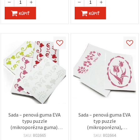
KÚPIŤ
KÚPIŤ
Sada – penová guma EVA
Sada – penová guma EVA
typu puzzle
typ puzzle
(mikroporézna guma),
(mikroporézna),
obojstranná, s plastovou
obojstranná, s plastovou
SKU:
802665
SKU:
802664
šablónou na ornamenty
šablónou tulipánu, mix