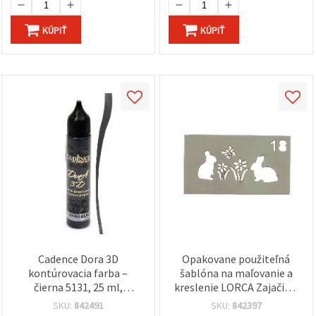
KÚPIŤ
KÚPIŤ
Cadence Dora 3D
Opakovane použiteľná
kontúrovacia farba –
šablóna na maľovanie a
čierna 5131, 25 ml,
kreslenie LORCA Zajačik a
rýchloschnúca, odolná
kvety, rozmer motívu 4,3
SKU:
842491
SKU:
842397
voči vyblednutiu,
× 2 cm, model L18