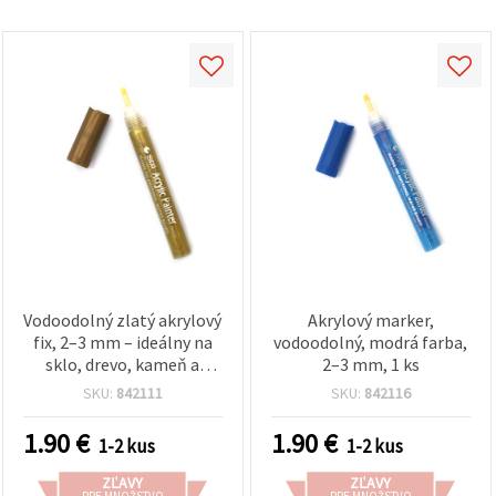
Vodoodolný zlatý akrylový
Akrylový marker,
fix, 2–3 mm – ideálny na
vodoodolný, modrá farba,
sklo, drevo, kameň a
2–3 mm, 1 ks
kreatívne DIY projekty
SKU:
842111
SKU:
842116
1.90
€
1.90
€
1-2 kus
1-2 kus
ZĽAVY
ZĽAVY