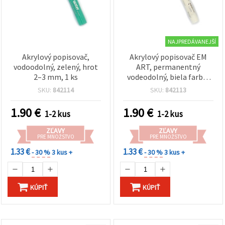
NAJPREDÁVANEJŠÍ
Akrylový popisovač,
Akrylový popisovač EM
vodoodolný, zelený, hrot
ART, permanentný
2–3 mm, 1 ks
vodeodolný, biela farba,
hrot 2–3 mm, 1 ks
SKU:
842114
SKU:
842113
1.90
€
1.90
€
1-2 kus
1-2 kus
ZĽAVY
ZĽAVY
PRE MNOŽSTVO
PRE MNOŽSTVO
1.33 €
1.33 €
- 30 %
3 kus +
- 30 %
3 kus +
KÚPIŤ
KÚPIŤ