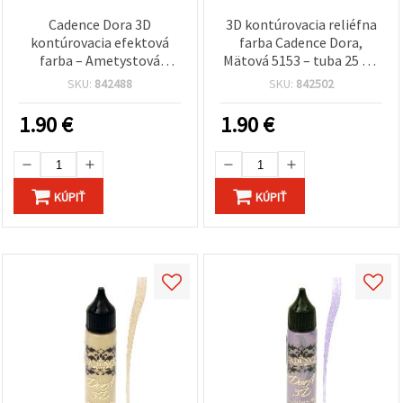
Cadence Dora 3D
3D kontúrovacia reliéfna
kontúrovacia efektová
farba Cadence Dora,
farba – Ametystová
Mätová 5153 – tuba 25 ml
fialová 5156, 25 ml tuba,
na textúry a zdobenie,
SKU:
842488
SKU:
842502
prémiová farba na DIY a
viacpovrchová pre DIY
hobby projekty
hobby a kreatívne
1.90
€
1.90
€
projekty
KÚPIŤ
KÚPIŤ