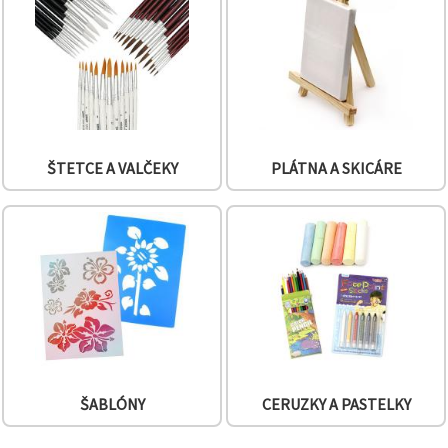
obsah a
reklamu, aj
s pomocou
našich
partnerov
pre
analytiku a
marketing.
Môžete
súhlasiť s
ŠTETCE A VALČEKY
PLÁTNA A SKICÁRE
používaním
všetkých
súborov
cookie
kliknutím
na "Prijať
všetky!"
Alebo
môžete
uviesť svoje
preferencie
v
Nastaveniach
výberom
daného
ŠABLÓNY
CERUZKY A PASTELKY
typu
súborov