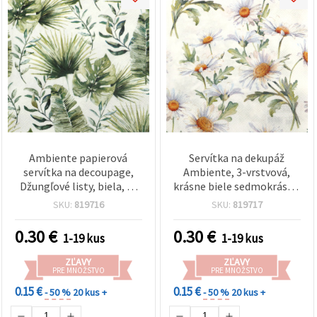
Ambiente papierová
Servítka na dekupáž
servítka na decoupage,
Ambiente, 3-vrstvová,
Džungľové listy, biela, 3-
krásne biele sedmokrásky,
vrstvová, 33x33 cm - 1 ks
33×33 cm – 1 ks
SKU:
819716
SKU:
819717
0.30
€
0.30
€
1-19 kus
1-19 kus
ZĽAVY
ZĽAVY
PRE MNOŽSTVO
PRE MNOŽSTVO
0.15 €
0.15 €
- 50 %
20 kus +
- 50 %
20 kus +