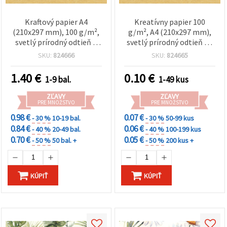
Kraftový papier A4
Kreatívny papier 100
(210x297 mm), 100 g/m²,
g/m², A4 (210x297 mm),
svetlý prírodný odtieň –
svetlý prírodný odtieň - 1
balenie 20 hárkov, na
ks
SKU:
824666
SKU:
824665
kreatívne tvorenie a
scrapbooking
1.40
€
0.10
€
1-9 bal.
1-49 kus
ZĽAVY
ZĽAVY
PRE MNOŽSTVO
PRE MNOŽSTVO
0.98 €
0.07 €
- 30 %
10-19 bal.
- 30 %
50-99 kus
0.84 €
0.06 €
- 40 %
20-49 bal.
- 40 %
100-199 kus
0.70 €
0.05 €
- 50 %
50 bal. +
- 50 %
200 kus +
KÚPIŤ
KÚPIŤ