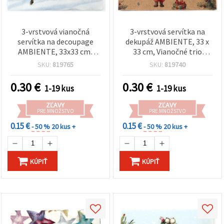
3-vrstvová vianočná
3-vrstvová servítka na
servítka na decoupage
dekupáž AMBIENTE, 33 x
AMBIENTE, 33x33 cm,
33 cm, Vianočné trio
Santa v zasneženom lese
Nature - 1 ks
SKU:
819765
SKU:
819740
- 1 ks
0.30
€
0.30
€
1-19 kus
1-19 kus
ZĽAVY
ZĽAVY
PRE MNOŽSTVO
PRE MNOŽSTVO
0.15 €
0.15 €
- 50 %
20 kus +
- 50 %
20 kus +
KÚPIŤ
KÚPIŤ