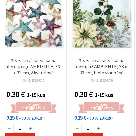
3-vrstvová servítka na
3-vrstvová servítka na
decoupage AMBIENTE, 33
dekupáž AMBIENTE, 33 x
x 33 cm, Akvarelové
33 cm, biela vianočná
hviezdy – 1 ks
hviezda - 1 ks
SKU:
819752
SKU:
819759
0.30
€
0.30
€
1-19 kus
1-19 kus
ZĽAVY
ZĽAVY
PRE MNOŽSTVO
PRE MNOŽSTVO
0.15 €
0.15 €
- 50 %
20 kus +
- 50 %
20 kus +