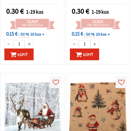
Vianočné červienky –
príroda, 1 ks
0.30
€
0.30
€
1-19 kus
1-19 kus
ZĽAVY
ZĽAVY
PRE MNOŽSTVO
PRE MNOŽSTVO
0.15 €
0.15 €
- 50 %
20 kus +
- 50 %
20 kus +
KÚPIŤ
KÚPIŤ