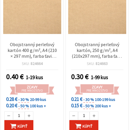
Obojstranný perleťový
Obojstranný perleťový
kartón 400 g/m², A4 (210
kartón, 250 g/m², A4
× 297 mm), farba ťavia
(210x297 mm), farba ťavia
(Camel) – 1 ks
(Camel) - 1 ks
SKU:
824664
SKU:
824663
0.40
€
0.30
€
1-19 kus
1-99 kus
ZĽAVY
ZĽAVY
PRE MNOŽSTVO
PRE MNOŽSTVO
0.28 €
0.21 €
- 30 %
20-99 kus
- 30 %
100-199 kus
0.20 €
0.15 €
- 50 %
100 kus +
- 50 %
200 kus +
KÚPIŤ
KÚPIŤ