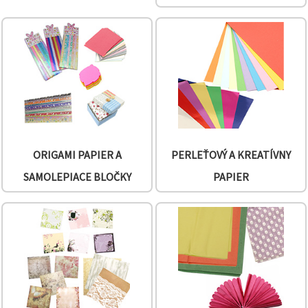
cookie a
kliknutím
na tlačidlo
"Uložiť"
Prijať
všetko
Nastavenia
ORIGAMI PAPIER A
PERLEŤOVÝ A KREATÍVNY
SAMOLEPIACE BLOČKY
PAPIER