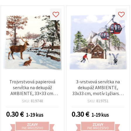
Trojvrstvová papierová
3-vrstvová servítka na
servítka na dekupáž
dekupáž AMBIENTE,
AMBIENTE, 33×33 cm,
33x33 cm, motív Lyžiarska
motív Zimný večerný
chata - 1 ks
SKU:
819748
SKU:
819751
rozhovor – 1 ks
0.30
€
0.30
€
1-19 kus
1-19 kus
ZĽAVY
ZĽAVY
PRE MNOŽSTVO
PRE MNOŽSTVO