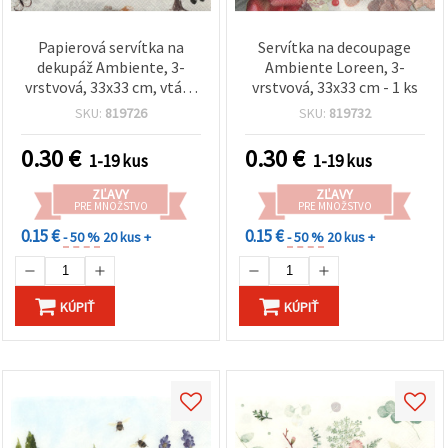
Papierová servítka na
Servítka na decoupage
dekupáž Ambiente, 3-
Ambiente Loreen, 3-
vrstvová, 33x33 cm, vtáky
vrstvová, 33x33 cm - 1 ks
a motýle, sivá – 1 ks
SKU:
819726
SKU:
819732
0.30
€
0.30
€
1-19 kus
1-19 kus
ZĽAVY
ZĽAVY
PRE MNOŽSTVO
PRE MNOŽSTVO
0.15 €
0.15 €
- 50 %
20 kus +
- 50 %
20 kus +
KÚPIŤ
KÚPIŤ