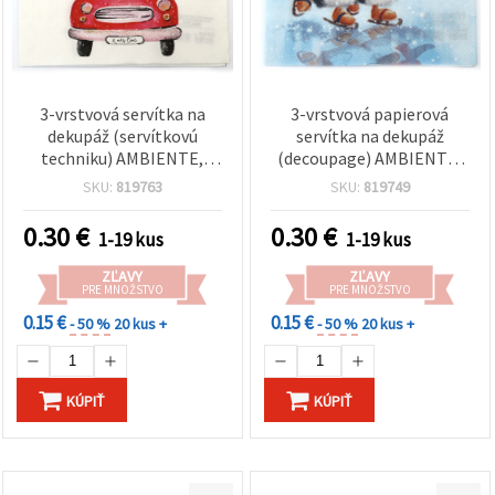
3-vrstvová servítka na
3-vrstvová papierová
dekupáž (servítkovú
servítka na dekupáž
techniku) AMBIENTE,
(decoupage) AMBIENTE,
33x33 cm, motív Kamión s
33 x 33 cm, Tučniaky na
SKU:
819763
SKU:
819749
darčekmi - 1 ks
korčuliach – 1 ks
0.30
€
0.30
€
1-19 kus
1-19 kus
ZĽAVY
ZĽAVY
PRE MNOŽSTVO
PRE MNOŽSTVO
0.15 €
0.15 €
- 50 %
20 kus +
- 50 %
20 kus +
KÚPIŤ
KÚPIŤ