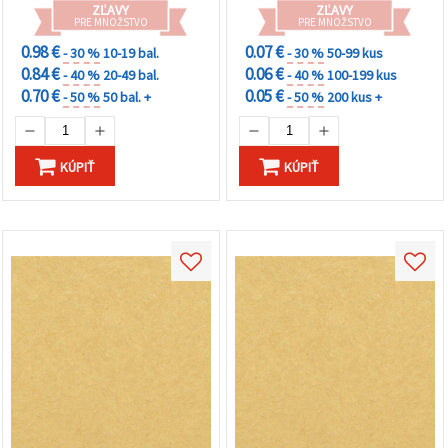
ZĽAVY
ZĽAVY
PRE MNOŽSTVO
PRE MNOŽSTVO
0.98 €
0.07 €
- 30 %
10-19 bal.
- 30 %
50-99 kus
0.84 €
0.06 €
- 40 %
20-49 bal.
- 40 %
100-199 kus
0.70 €
0.05 €
- 50 %
50 bal. +
- 50 %
200 kus +
KÚPIŤ
KÚPIŤ