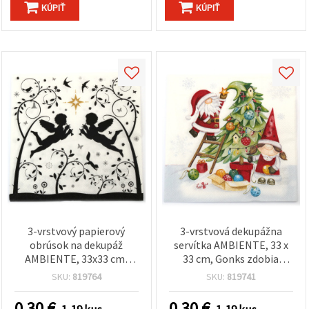
KÚPIŤ
KÚPIŤ
3-vrstvový papierový
3-vrstvová dekupážna
obrúsok na dekupáž
servítka AMBIENTE, 33 x
AMBIENTE, 33x33 cm,
33 cm, Gonks zdobia
motív lietajúcich anjelov –
vianočný stromček – 1 ks
SKU:
819764
SKU:
819741
1 ks
0.30
€
0.30
€