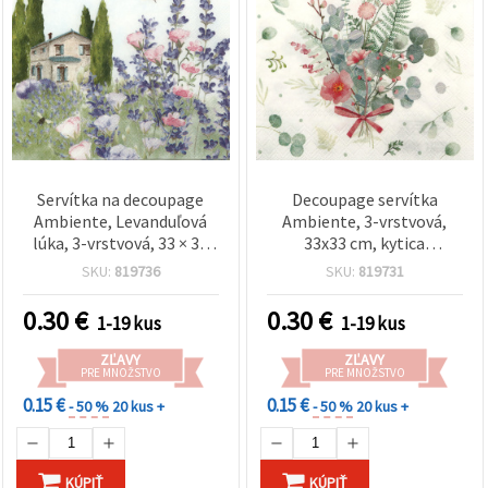
Servítka na decoupage
Decoupage servítka
Ambiente, Levanduľová
Ambiente, 3-vrstvová,
lúka, 3-vrstvová, 33 × 33
33x33 cm, kytica
cm – 1 ks
eukalyptu a papradí – 1 ks
SKU:
819736
SKU:
819731
0.30
€
0.30
€
1-19 kus
1-19 kus
ZĽAVY
ZĽAVY
PRE MNOŽSTVO
PRE MNOŽSTVO
0.15 €
0.15 €
- 50 %
20 kus +
- 50 %
20 kus +
KÚPIŤ
KÚPIŤ