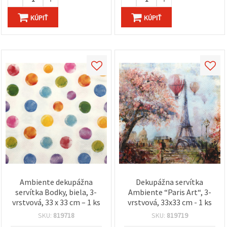
KÚPIŤ
KÚPIŤ
Ambiente dekupážna
Dekupážna servítka
servítka Bodky, biela, 3-
Ambiente “Paris Art“, 3-
vrstvová, 33 x 33 cm – 1 ks
vrstvová, 33x33 cm - 1 ks
SKU:
819718
SKU:
819719