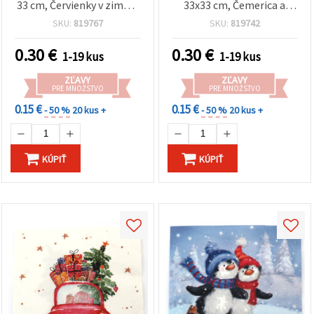
33 cm, Červienky v zimnej
33x33 cm, Čemerica a
krajine - 1 ks
zvončeky – 1 ks
SKU:
819767
SKU:
819742
0.30
€
0.30
€
1-19 kus
1-19 kus
ZĽAVY
ZĽAVY
PRE MNOŽSTVO
PRE MNOŽSTVO
0.15 €
0.15 €
- 50 %
20 kus +
- 50 %
20 kus +
KÚPIŤ
KÚPIŤ