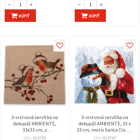
KÚPIŤ
KÚPIŤ
3-vrstvová servítka na
3-vrstvová servítka na
dekupáž AMBIENTE,
dekupáž AMBIENTE, 33 x
33x33 cm, z
33 cm, motív Santa Clausa
recyklovaného papiera,
a snehuliaka – 1 ks
SKU:
819760
SKU:
819747