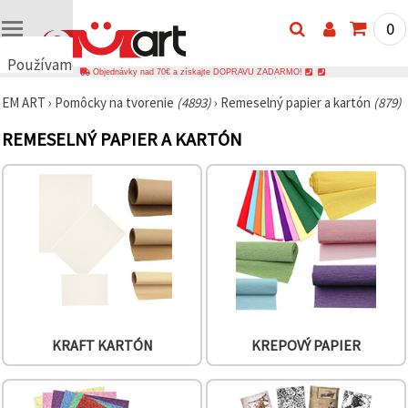
0
Používame
Objednávky nad 70€ a získajte DOPRAVU ZADARMO!
cookies
EM ART
›
Pomôcky na tvorenie
(4893)
›
Remeselný papier a kartón
(879)
🍪
Používame
REMESELNÝ PAPIER A KARTÓN
cookies a
podobné
technológie,
aby sme
zabezpečili
správne
fungovanie
webovej
stránky,
zlepšili váš
používateľský
zážitok a s
vaším
súhlasom
analyzovali
KRAFT KARTÓN
KREPOVÝ PAPIER
návštevnosť
a
zobrazovali
relevantnejší