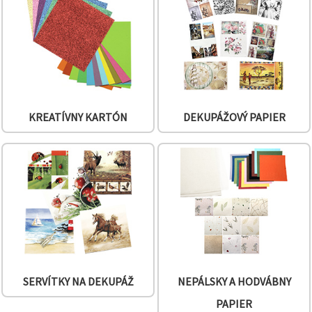
obsah a
reklamu, aj
s pomocou
našich
partnerov
pre
analytiku a
marketing.
Môžete
súhlasiť s
KREATÍVNY KARTÓN
DEKUPÁŽOVÝ PAPIER
používaním
všetkých
súborov
cookie
kliknutím
na "Prijať
všetky!"
Alebo
môžete
uviesť svoje
preferencie
v
Nastaveniach
výberom
daného
SERVÍTKY NA DEKUPÁŽ
NEPÁLSKY A HODVÁBNY
typu
súborov
PAPIER