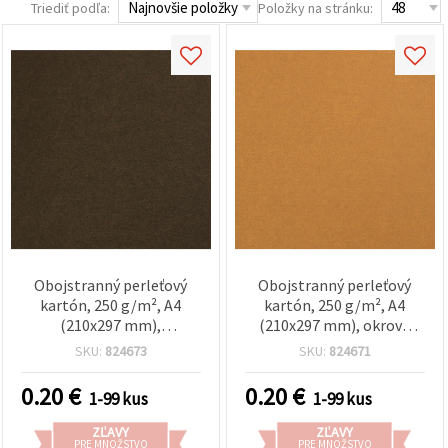
Triediť podľa:
Položky na stránku:
Obojstranný perleťový
Obojstranný perleťový
kartón, 250 g/m², A4
kartón, 250 g/m², A4
(210x297 mm),
(210x297 mm), okrová
tmavohnedý - 1 ks
farba – 1 ks
SKU:
824673
SKU:
824671
0.20
€
0.20
€
1-99 kus
1-99 kus
ZĽAVY
ZĽAVY
PRE MNOŽSTVO
PRE MNOŽSTVO