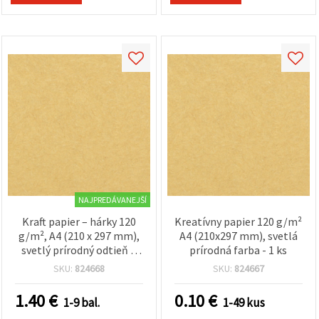
NAJPREDÁVANEJŠÍ
Kraft papier – hárky 120
Kreatívny papier 120 g/m²
g/m², A4 (210 x 297 mm),
A4 (210x297 mm), svetlá
svetlý prírodný odtieň –
prírodná farba - 1 ks
20 ks
SKU:
824668
SKU:
824667
1.40
€
0.10
€
1-9 bal.
1-49 kus