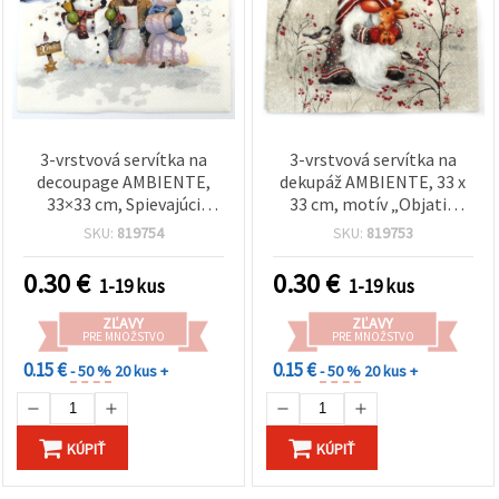
3-vrstvová servítka na
3-vrstvová servítka na
decoupage AMBIENTE,
dekupáž AMBIENTE, 33 x
33×33 cm, Spievajúci
33 cm, motív „Objatie
snehuliaci – 1 ks
škriatkov“ – 1 ks
SKU:
819754
SKU:
819753
0.30
€
0.30
€
1-19 kus
1-19 kus
ZĽAVY
ZĽAVY
PRE MNOŽSTVO
PRE MNOŽSTVO
0.15 €
0.15 €
- 50 %
20 kus +
- 50 %
20 kus +
KÚPIŤ
KÚPIŤ