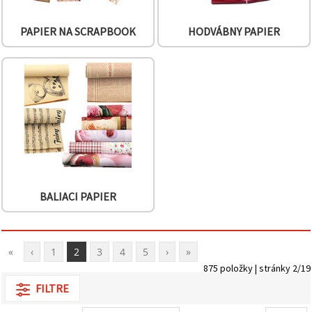
PAPIER NA SCRAPBOOK
HODVÁBNY PAPIER
BALIACI PAPIER
«
‹
1
2
3
4
5
›
»
875 položky | stránky 2/19
FILTRE