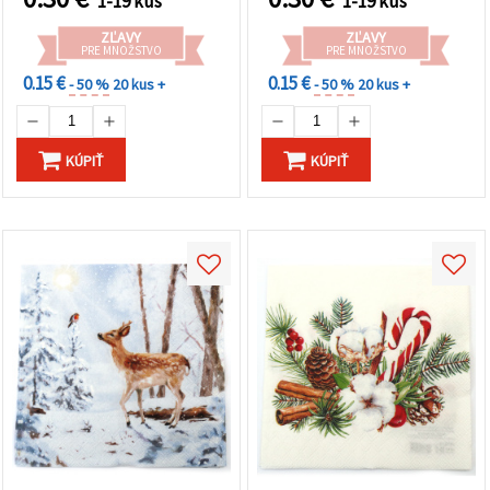
1-19 kus
1-19 kus
ZĽAVY
ZĽAVY
PRE MNOŽSTVO
PRE MNOŽSTVO
0.15 €
0.15 €
- 50 %
20 kus +
- 50 %
20 kus +
KÚPIŤ
KÚPIŤ