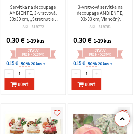
Servítka na decoupage
3-vrstvová servítka na
AMBIENTE, 3-vrstvová,
decoupage AMBIENTE,
33x33 cm, „Stretnutie v
33x33 cm, Vianočný
zimnom svete“ – 1 ks
aranžmán - 1 ks
SKU:
819772
SKU:
819761
0.30
€
0.30
€
1-19 kus
1-19 kus
ZĽAVY
ZĽAVY
PRE MNOŽSTVO
PRE MNOŽSTVO
0.15 €
0.15 €
- 50 %
20 kus +
- 50 %
20 kus +
KÚPIŤ
KÚPIŤ