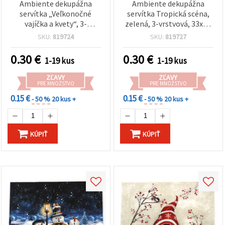
Ambiente dekupážna
Ambiente dekupážna
servítka „Veľkonočné
servítka Tropická scéna,
vajíčka a kvety“, 3-
zelená, 3-vrstvová, 33x33
vrstvová, 33 × 33 cm – 1 ks
cm - 1 ks
SKU:
819724
SKU:
819727
0.30
€
0.30
€
1-19 kus
1-19 kus
ZĽAVY
ZĽAVY
PRE MNOŽSTVO
PRE MNOŽSTVO
0.15 €
0.15 €
- 50 %
20 kus +
- 50 %
20 kus +
KÚPIŤ
KÚPIŤ