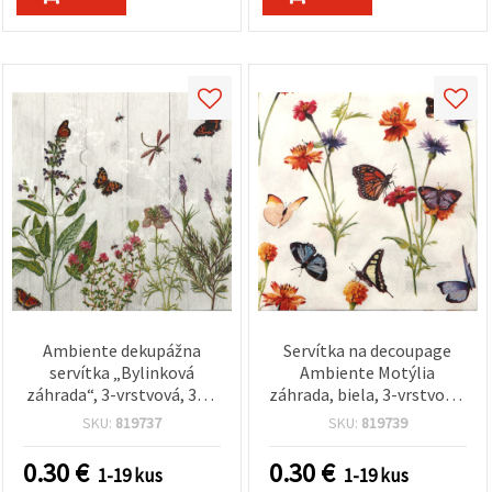
Ambiente dekupážna
Servítka na decoupage
servítka „Bylinková
Ambiente Motýlia
záhrada“, 3-vrstvová, 33 ×
záhrada, biela, 3-vrstvová,
33 cm – 1 ks
33x33 cm - 1 ks
SKU:
819737
SKU:
819739
0.30
€
0.30
€
1-19 kus
1-19 kus