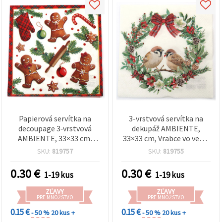
Papierová servítka na
3-vrstvová servítka na
decoupage 3‑vrstvová
dekupáž AMBIENTE,
AMBIENTE, 33×33 cm,
33×33 cm, Vrabce vo venci
motív perníčkov – 1 ks
– 1 ks
SKU:
819757
SKU:
819755
0.30
€
0.30
€
1-19 kus
1-19 kus
ZĽAVY
ZĽAVY
PRE MNOŽSTVO
PRE MNOŽSTVO
0.15 €
0.15 €
- 50 %
20 kus +
- 50 %
20 kus +