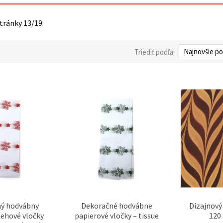
stránky 13/19
Triediť podľa:
ý hodvábny
Dekoračné hodvábne
Dizajnový
nehové vločky
papierové vločky – tissue
120