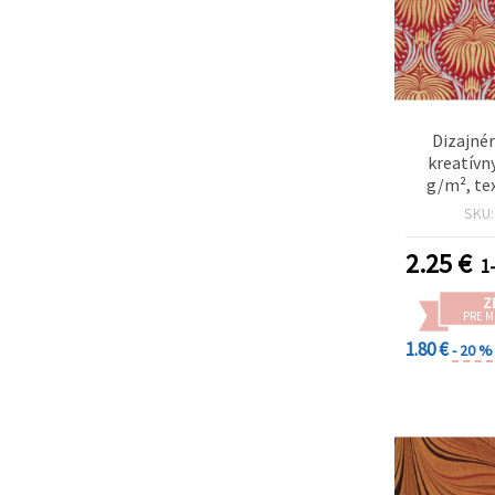
Dizajnér
kreatívn
g/m², te
zlatých a
SKU
farbách 
podklade, 
2.25
€
1
scrapb
remeselné 
Z
PRE 
1.80 €
- 20 %