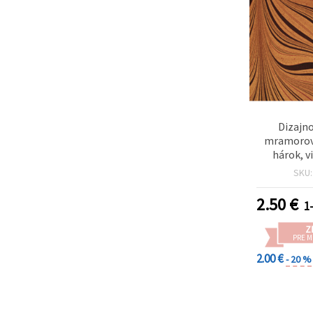
Dizajno
mramorova
hárok, v
zlatohnedý 
SKU
vzor, 120 
cm, na s
2.50
€
1
výrobu 
dekupáž a 
Z
H
PRE 
2.00 €
- 20 %