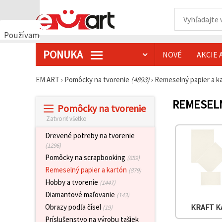
Používame
cookies
PONUKA
NOVÉ
AKCIE 
🍪
Používame
cookies a
EM ART
›
Pomôcky na tvorenie
(4893)
›
Remeselný papier a k
podobné
technológie,
aby sme
REMESELN
Pomôcky na tvorenie
zabezpečili
správne
Zatvoriť všetko
fungovanie
webovej
Drevené potreby na tvorenie
stránky,
(1296)
zlepšili váš
používateľský
Pomôcky na scrapbooking
(659)
zážitok a s
Remeselný papier a kartón
(879)
vaším
súhlasom
Hobby a tvorenie
(1447)
analyzovali
Diamantové maľovanie
návštevnosť
(143)
a
Obrazy podľa čísel
KRAFT 
(19)
zobrazovali
relevantnejší
Príslušenstvo na výrobu tašiek