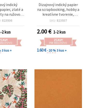
ový indický
Dizajnový indický papier
papier, zlaté a
na scrapbooking, hobby a
sty na ružovom
kreatívne tvorenie,
 120 g/m², na
červený vzor, 120 g/m², 56
U:
823936
SKU:
823937
king a hobby
× 76 cm, HP09
, 56 × 76 cm,
2.00
€
1-2 kus
1-2 kus
HP08
ZĽAVY
ZĽAVY
 MNOŽSTVO
PRE MNOŽSTVO
1.60 €
%
3 kus +
- 20 %
3 kus +