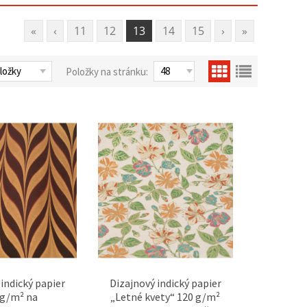
«
‹
11
12
13
14
15
›
»
Položky na stránku:
 indický papier
Dizajnový indický papier
 g/m² na
„Letné kvety“ 120 g/m²