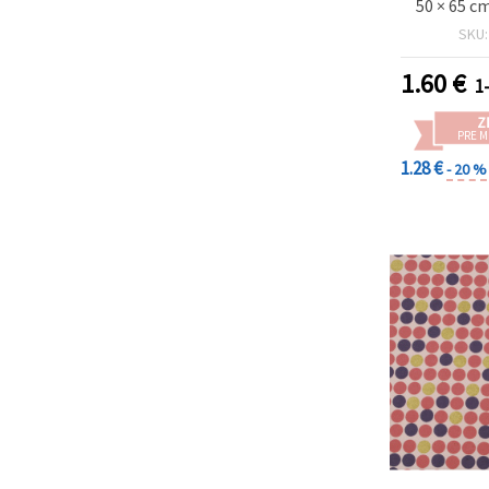
50 × 65 c
SKU
1.60
€
1-
Z
PRE 
1.28 €
- 20 %