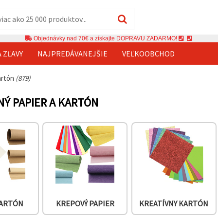
Objednávky nad 70€ a získajte DOPRAVU ZADARMO!
A ZĽAVY
NAJPREDÁVANEJŠIE
VEĽKOOBCHOD
artón
(879)
Ý PAPIER A KARTÓN
KARTÓN
KREPOVÝ PAPIER
KREATÍVNY KARTÓN