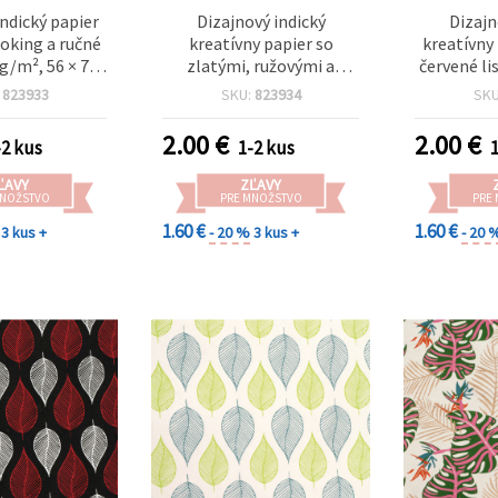
indický papier
Dizajnový indický
Dizajn
oking a ručné
kreatívny papier so
kreatívny 
 g/m², 56 × 76
zlatými, ružovými a
červené li
zlatá, ružová,
červenými kruhovými
podklade,
:
823933
SKU:
823934
SK
, vzor HP05
motívmi, 120 g/m², na
scrapboo
scrapbooking a kreatívne
tvorenie
2.00
€
2.00
€
-2 kus
1-2 kus
tvorenie, 56×76 cm, HP06
ĽAVY
ZĽAVY
MNOŽSTVO
PRE MNOŽSTVO
PRE
1.60 €
1.60 €
3 kus +
- 20 %
3 kus +
- 20 