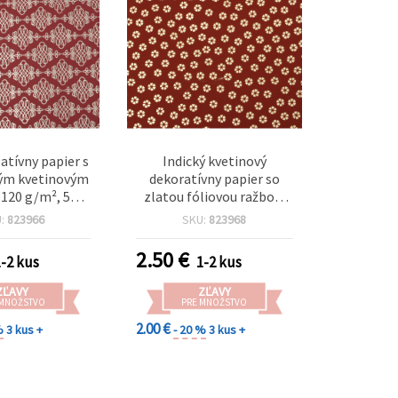
eatívny papier s
Indický kvetinový
ým kvetinovým
dekoratívny papier so
120 g/m², 56 ×
zlatou fóliovou ražbou,
mavoružový s
červený, 56 × 76 cm, 120
U:
823966
SKU:
823968
u metalickou
g/m² – prémiový na
ou fóliou — na
scrapbooking,
2.50
€
1-2 kus
1-2 kus
pbooking,
cardmaking, pozvánky a
g a DIY, HP38
DIY tvorbu
ZĽAVY
ZĽAVY
 MNOŽSTVO
PRE MNOŽSTVO
2.00 €
%
3 kus +
- 20 %
3 kus +