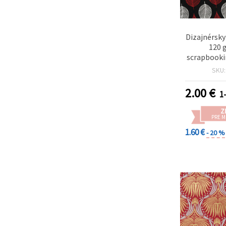
Dizajnérsky
120 
scrapbooki
hobby tvor
SKU
cm – biele 
na čiernom
2.00
€
1
Z
PRE 
1.60 €
- 20 %