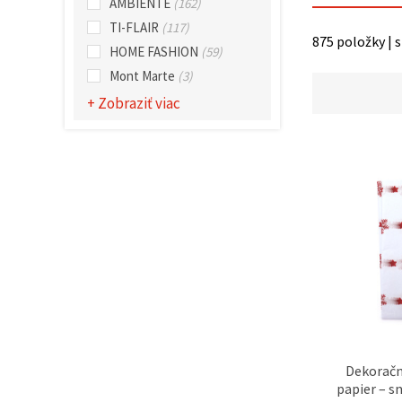
cookie a
AMBIENTE
(162)
kliknutím
TI-FLAIR
(117)
na tlačidlo
875 položky | 
"Uložiť"
HOME FASHION
(59)
Mont Marte
(3)
Prijať
+ Zobraziť viac
všetko
Nastavenia
Dekoračn
papier – s