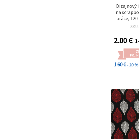
Dizajnový 
na scrapbo
práce, 120
cm, farby: 
SKU
fialová
2.00
€
1
Z
PRE 
1.60 €
- 20 %