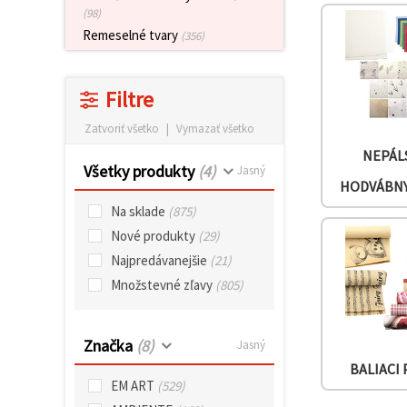
obsah a
(98)
reklamu, aj
Remeselné tvary
(356)
s pomocou
našich
partnerov
pre
Filtre
analytiku a
marketing.
Zatvoriť všetko
|
Vymazať všetko
Môžete
súhlasiť s
NEPÁL
používaním
Všetky produkty
(4)
Jasný
všetkých
HODVÁBNY
súborov
cookie
Na sklade
(875)
kliknutím
na "Prijať
Nové produkty
(29)
všetky!"
Najpredávanejšie
(21)
Alebo
môžete
Množstevné zľavy
(805)
uviesť svoje
preferencie
v
Nastaveniach
Značka
(8)
Jasný
výberom
daného
BALIACI 
typu
EM ART
(529)
súborov