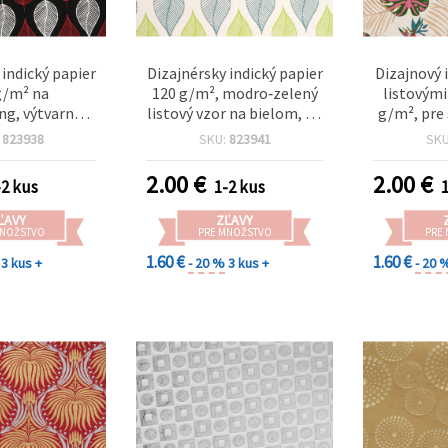
 indický papier
Dizajnérsky indický papier
Dizajnový 
g/m² na
120 g/m², modro‑zelený
listovými
ng, výtvarné a
listový vzor na bielom, na
g/m², pre
enie, 56 × 76
scrapbooking a kreatívne
umelecké
:
823938
SKU:
823941
SK
a červené listy
tvorenie, 56×76 cm, HP13
tvorenie, 
 pozadí, HP10
2.00
€
2.00
€
-2 kus
1-2 kus
ĽAVY
ZĽAVY
MNOŽSTVO
PRE MNOŽSTVO
PRE
1.60 €
1.60 €
3 kus +
- 20 %
3 kus +
- 20 