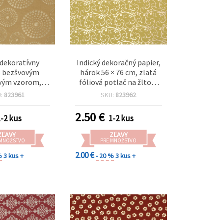
 dekoratívny
Indický dekoračný papier,
s bezšvovým
hárok 56 × 76 cm, zlatá
vým vzorom,
fóliová potlač na žltom
ová potlač, 120
podklade, barokový
U:
823961
SKU:
823962
 x 76 cm – na
kvetinový vír, 120 g/m² –
pbooking,
na scrapbooking,
2.50
€
1-2 kus
1-2 kus
ng, dekupáž a
cardmaking, DIY tvorenie
nie (HP33)
a balenie darčekov, HP34
ZĽAVY
ZĽAVY
 MNOŽSTVO
PRE MNOŽSTVO
2.00 €
%
3 kus +
- 20 %
3 kus +