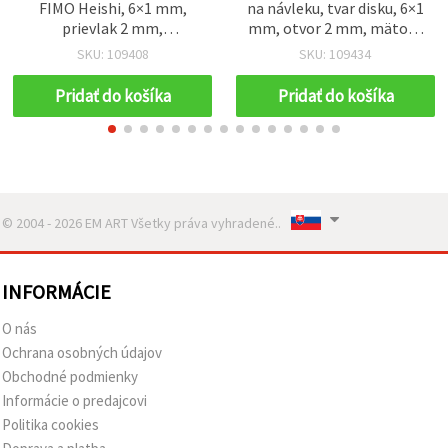
FIMO Heishi, 6×1 mm,
na návleku, tvar disku, 6×1
prievlak 2 mm,
mm, otvor 2 mm, mätová
cyklámenová so zlatým
farba, ~320 ks
SKU: 109408
SKU: 109434
pigmentom, ~350 ks
Pridať do košíka
Pridať do košíka
© 2004 - 2026 EM ART Všetky práva vyhradené..
INFORMÁCIE
O nás
Ochrana osobných údajov
Obchodné podmienky
Informácie o predajcovi
Politika cookies