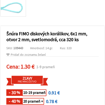
obsah a
reklamu, aj
s pomocou
našich
partnerov
pre
analytiku a
marketing.
Šnúra FIMO diskových korálikov, 6x1 mm,
Môžete
súhlasiť s
otvor 2 mm, svetlomodrá, cca 320 ks
používaním
všetkých
SKU:
109443
Hmotnosť: 14 gr.
Kus: 320
súborov
cookie
Pridať do zoznamu želaní
kliknutím
na "Prijať
všetky!"
Cena:
1.30 €
1-9 prameň
Alebo
môžete
uviesť svoje
ZĽAVY
preferencie
PRE MNOŽSTVO
v
Nastaveniach
výberom
- 30
0.91 €
%
10-19 prameň
daného
typu
- 40
0.78 €
%
20 prameň +
súborov