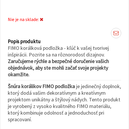
cookie a
kliknutím
na tlačidlo
"Uložiť"
Nie je na sklade:
Prijať
všetko
Popis produktu
Nastavenia
FIMO korálková podložka - kľúč k vašej tvorivej
inšpirácii. Pozrite sa na rôznorodosť dizajnov.
Zaručujeme rýchle a bezpečné doručenie vašich
objednávok, aby ste mohli začať svoje projekty
okamžite.
Šnúra korálikov FIMO podložka
je jedinečný doplnok,
ktorý dodá vašim dekoratívnym a kreatívnym
projektom unikátny a štýlový nádych. Tento produkt
je vyrobený z vysoko kvalitného FIMO materiálu,
ktorý kombinuje odolnosť a jednoduchosť pri
spracovaní.