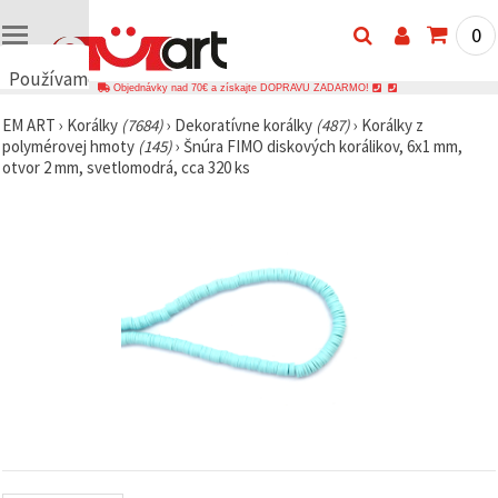
0
Používame
Objednávky nad 70€ a získajte DOPRAVU ZADARMO!
cookies
EM ART
›
Korálky
(7684)
›
Dekoratívne korálky
(487)
›
Korálky z
🍪
polymérovej hmoty
(145)
›
Šnúra FIMO diskových korálikov, 6x1 mm,
Používame
otvor 2 mm, svetlomodrá, cca 320 ks
cookies a
podobné
technológie,
aby sme
zabezpečili
správne
fungovanie
webovej
stránky,
zlepšili váš
používateľský
zážitok a s
vaším
súhlasom
analyzovali
návštevnosť
a
zobrazovali
relevantnejší