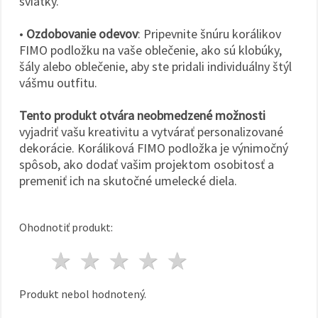
sviatky.
•
Ozdobovanie odevov
: Pripevnite šnúru korálikov
FIMO podložku na vaše oblečenie, ako sú klobúky,
šály alebo oblečenie, aby ste pridali individuálny štýl
vášmu outfitu.
Tento produkt otvára neobmedzené možnosti
vyjadriť vašu kreativitu a vytvárať personalizované
dekorácie. Koráliková FIMO podložka je výnimočný
spôsob, ako dodať vašim projektom osobitosť a
premeniť ich na skutočné umelecké diela.
Ohodnotiť produkt:
1 hviezda
2 hviezdy
3 hviezdy
4 hviezdy
5 hviezdy
Produkt nebol hodnotený.