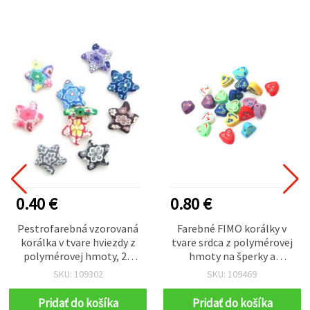
0.40 €
0.80 €
Pestrofarebná vzorovaná
Farebné FIMO korálky v
korálka v tvare hviezdy z
tvare srdca z polymérovej
polymérovej hmoty, 28
hmoty na šperky a
mm, otvor 2 mm – 1 ks
dekorácie, 10x5 mm,
SKU: 109302
SKU: 109469
prievlak 2 mm, mix farieb,
20 ks
Pridať do košíka
Pridať do košíka