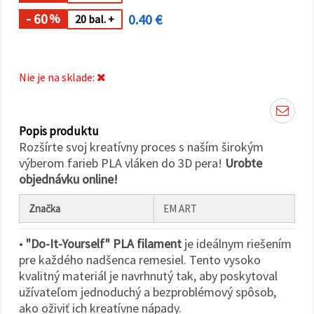
cookie a
kliknutím
- 60
0.40 €
%
20 bal. +
na tlačidlo
"Uložiť"
Prijať
Nie je na sklade:
všetko
Nastavenia
Popis produktu
Rozšírte svoj kreatívny proces s naším širokým
výberom farieb PLA vláken do 3D pera!
Urobte
objednávku online!
Značka
EM ART
•
"Do-It-Yourself" PLA filament
je ideálnym riešením
pre každého nadšenca remesiel. Tento vysoko
kvalitný materiál je navrhnutý tak, aby poskytoval
užívateľom jednoduchý a bezproblémový spôsob,
ako oživiť ich kreatívne nápady.