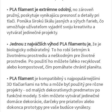
•
PLA filament je extrémne odolný
, no zároveň
pružný, poskytuje vynikajúcu presnosť a detaily pri
tlači. Ponúka širokú škálu jasných a sýtych farieb, čo
umožňuje užívateľom vyjadriť svoju kreativitu a
vytvárať jedinečné projekty.
•
Jednou z najväčších výhod PLA filamentu je
, že je
biologicky odbúrateľný. To ho robí šetrným k
životnému prostrediu a neškodným pre životné
prostredie. Po použití ho môžete ľahko recyklovať
alebo kompostovať, čím pomáhate chrániť planétu.
•
PLA filament
je kompatibilný s najpopulárnejšími
3D tlačiarňami na trhu a môže byť použitý pre rôzne
projekty - od malých dekoratívnych predmetov po
funkčné modely. S ním môžete vytvárať jedinečné
domáce dekorácie, darčeky pre priateľov alebo
dokonca prototypy pre vaše budúce vynálezy.