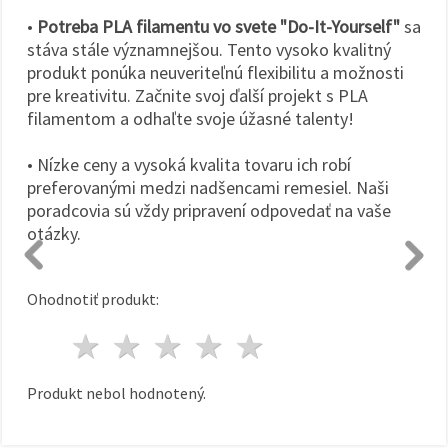
•
Potreba PLA filamentu vo svete "Do-It-Yourself"
sa
stáva stále významnejšou. Tento vysoko kvalitný
produkt ponúka neuveriteľnú flexibilitu a možnosti
pre kreativitu. Začnite svoj ďalší projekt s PLA
filamentom a odhaľte svoje úžasné talenty!
• Nízke ceny a vysoká kvalita tovaru ich robí
preferovanými medzi nadšencami remesiel. Naši
poradcovia sú vždy pripravení odpovedať na vaše
otázky.
Ohodnotiť produkt:
1 hviezda
2 hviezdy
3 hviezdy
4 hviezdy
5 hviezdy
Produkt nebol hodnotený.