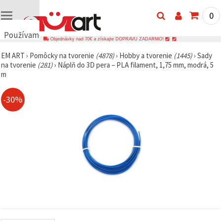
0
Používame
Objednávky nad 70€ a získajte DOPRAVU ZADARMO!
cookies
EM ART
›
Pomôcky na tvorenie
(4878)
›
Hobby a tvorenie
(1445)
›
Sady
🍪
na tvorenie
(281)
›
Náplň do 3D pera – PLA filament, 1,75 mm, modrá, 5
Používame
m
cookies a
podobné
technológie,
-30%
aby sme
zabezpečili
správne
fungovanie
webovej
stránky,
zlepšili váš
používateľský
zážitok a s
vaším
súhlasom
analyzovali
návštevnosť
a
zobrazovali
relevantnejší