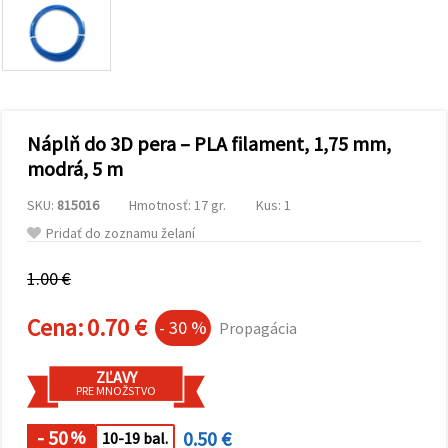
obsah a
reklamu, aj
s pomocou
našich
partnerov
pre
analytiku a
marketing.
Náplň do 3D pera – PLA filament, 1,75 mm,
Môžete
súhlasiť s
modrá, 5 m
používaním
všetkých
SKU:
815016
Hmotnosť: 17 gr.
Kus: 1
súborov
cookie
Pridať do zoznamu želaní
kliknutím
na "Prijať
všetky!"
1.00 €
Alebo
môžete
Cena:
0.70 €
uviesť svoje
- 30 %
Propagácia
preferencie
v
Nastaveniach
ZĽAVY
výberom
PRE MNOŽSTVO
daného
typu
súborov
- 50
0.50 €
%
10-19 bal.