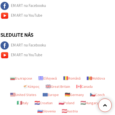
EM ART na Facebooku
EM ART na YouTube
SLEDUJTE NÁS
EM ART na Facebooku
EM ART na YouTube
Български
Ελληνικά
Română
Moldova
Κύπρος
Great Britain
Canada
United States
Europe
Germany
Czech
Italy
Croatian
Poland
Hungary
Slovenia
Austria