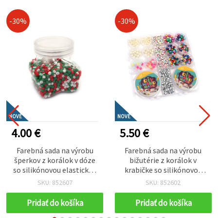
-30%
-30%
NOVÉ
NOVÉ
4.00 €
5.50 €
Farebná sada na výrobu
Farebná sada na výrobu
šperkov z korálok v dóze
bižutérie z korálok v
so silikónovou elastickou
krabičke so silikónovou
šnúrkou – biela, zelená,
elastickou šnúrkou – Mix
SKU: 852607
SKU: 852602
červená – kreatívne
farieb (assorted) – ideálna
tvorenie pre deti a DIY
pre deti na kreatívne
Pridať do košíka
Pridať do košíka
handmade šperky
tvorenie a DIY šperky