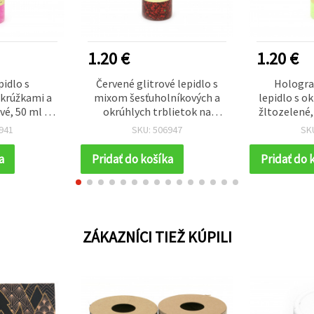
1.20 €
1.20 €
pidlo s
Červené glitrové lepidlo s
Holograf
 krúžkami a
mixom šesťuholníkových a
lepidlo s o
vé, 50 ml –
okrúhlych trblietok na
žltozelené,
IY tvorenie
dekorovanie a DIY tvorenie,
941
SKU: 506947
SK
50 ml
a
Pridať do košíka
Pridať do 
ZÁKAZNÍCI TIEŽ KÚPILI