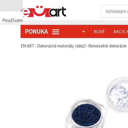
Používame
cookies
PONUKA
NOVÉ
AKCIE 
🍪
Používame
cookies a
EM ART
›
Dekoračné materiály
(4862)
›
Remeselné dekorácie
podobné
technológie,
aby sme
zabezpečili
správne
fungovanie
webovej
stránky,
zlepšili váš
používateľský
zážitok a s
vaším
súhlasom
analyzovali
návštevnosť
a
zobrazovali
relevantnejší