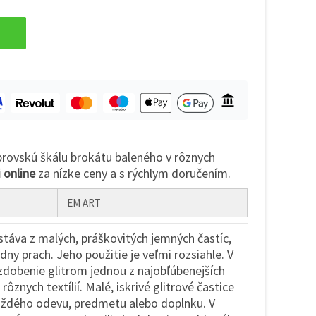
ovskú škálu brokátu baleného v rôznych
 online
za nízke ceny a s rýchlym doručením.
EM ART
stáva z malých, práškovitých jemných častíc,
dny prach. Jeho použitie je veľmi rozsiahle. V
 zdobenie glitrom jednou z najobľúbenejších
rôznych textílií. Malé, iskrivé glitrové častice
aždého odevu, predmetu alebo doplnku. V