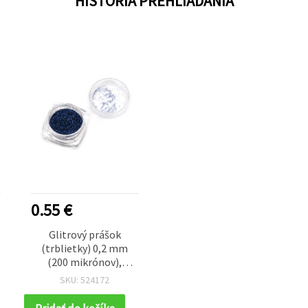
HISTÓRIA PREHLIADANIA
0.55 €
Glitrový prášok
(trblietky) 0,2 mm
(200 mikrónov),
tmavomodrý, 3 ml (~3
SKU: 524172
g)