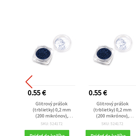
0.55 €
0.55 €
Glitrový prášok
Glitrový prášok
(trblietky) 0,2 mm
(trblietky) 0,2 mm
(200 mikrónov),
(200 mikrónov),
tmavomodrý, 3 ml (~3
tmavomodrý, 3 ml (~3
SKU: 524172
SKU: 524172
g)
g)