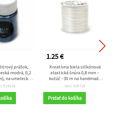
1.25 €
0.55
glitrový prášok,
Kreatívna biela silikónová
Chame
eská modrá, 0,2
elastická šnúra 0,8 mm –
prášok
), na umelecké a
kotúč ~30 m na handmade
mik
ekty, zdobenie
šperky, náramky, navliekanie
U: 524328
SKU: 505728
dekorácie, 15 ml
korálok a DIY projekty
ca 12 g)
košíka
Pridať do košíka
Prida