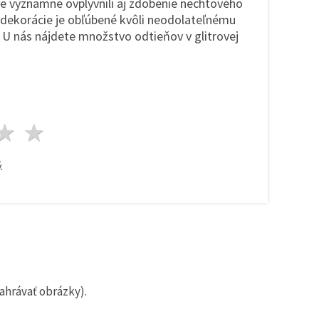
re významne ovplyvnili aj zdobenie nechtového
a dekorácie je obľúbené kvôli neodolateľnému
. U nás nájdete množstvo odtieňov v glitrovej
zda
viezdy
3 hviezdy
4 hviezdy
5 hviezdy
.
ahrávať obrázky).