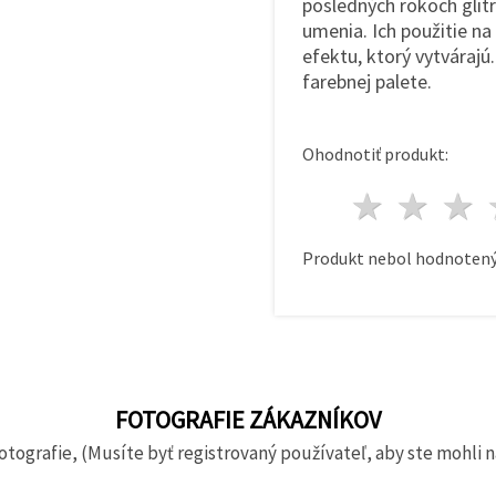
posledných rokoch glit
umenia. Ich použitie n
efektu, ktorý vytvárajú
farebnej palete.
Ohodnotiť produkt:
1 hvie
2 h
Produkt nebol hodnotený
FOTOGRAFIE ZÁKAZNÍKOV
otografie, (Musíte byť registrovaný používateľ, aby ste mohli n