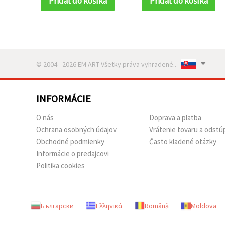
Pridať do košíka
Pridať do košíka
© 2004 - 2026 EM ART Všetky práva vyhradené..
INFORMÁCIE
O nás
Doprava a platba
Ochrana osobných údajov
Vrátenie tovaru a odstú
Obchodné podmienky
Často kladené otázky
Informácie o predajcovi
Politika cookies
Български
Ελληνικά
Română
Moldova