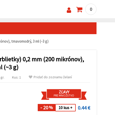
0
krónov), tmavomodrý, 3 ml (~3 g)
trblietky) 0,2 mm (200 mikrónov),
 (~3 g)
Pridať do zoznamu želaní
gr.
Kus: 1
ZĽAVY
s
PRE MNOŽSTVO
- 20
0.44 €
%
10 kus +