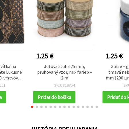
1.25 €
1.25 €
rvítka na
Jutová stuha 25 mm,
Glitre – 
te Luxusné
pruhovaný vzor, mix farieb –
tmavá neb
3-vrstvová,
2 m
mm (200 µm
– 1 ks
DIY proj
551
SKU: 819854
SK
nechtov a 
(c
a
Pridať do košíka
Pridať do 