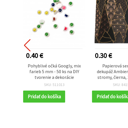
0.40 €
0.30 €
á guma
Pohyblivé očká Googly, mix
Papierová se
,9 mm,
farieb 5 mm - 50 ks na DIY
dekupáž Ambien
tvorenie a dekorácie
stromy, čierna, 
33×33 cm 
SKU: 511013
SKU: 841
Pridať do košíka
Pridať do košík