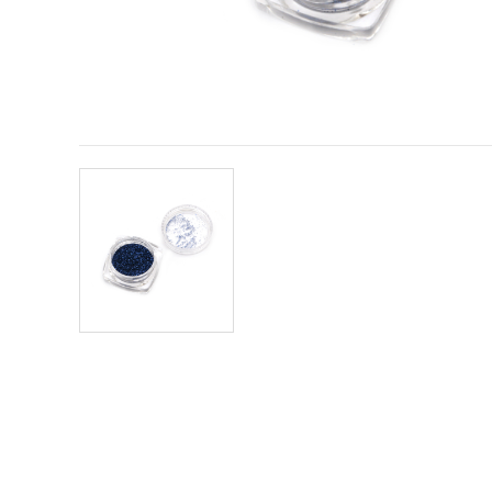
obsah a
reklamu, aj
s pomocou
našich
partnerov
pre
analytiku a
marketing.
Môžete
súhlasiť s
používaním
všetkých
súborov
cookie
kliknutím
na "Prijať
všetky!"
Alebo
môžete
uviesť svoje
preferencie
v
Nastaveniach
výberom
daného
typu
súborov