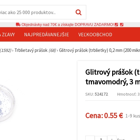
Objednávky nad 70€ a získajte DOPRAVU ZADARMO!
A ZĽAVY
NAJPREDÁVANEJŠIE
VEĽKOOBCHOD
(1592)
›
Trblietavý prášok
(68)
›
Glitrový prášok (trblietky) 0,2 mm (200 mi
Glitrový prášok (
tmavomodrý, 3 ml
SKU:
524172
Hmotnosť: 3 
Cena:
0.55 €
1-9 ku