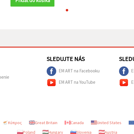
Pridať do košíka
SLEDUJTE NÁS
SLED
EM ART na Facebooku
E
penie
EM ART na YouTube
E
Κύπρος
Great Britain
Canada
United States
Poland
Hungary
Slovenia
Austria