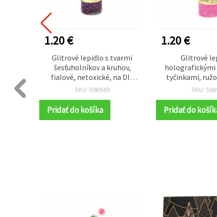
1.20 €
1.20 €
prášok
Glitrové lepidlo s tvarmi
Glitrové le
nov),
šesťuholníkov a kruhov,
holografickými
2 g)
fialové, netoxické, na DIY
tyčinkami, ružo
dekorácie, 50 ml
perfektné na D
SKU: 506949
SKU: 506
Pridať do košíka
Pridať do košík