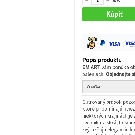
kus
Kúpiť
Popis produktu
EM ART
vám ponúka obr
baleniach.
Objednajte si
Značka
Glitrovaný prášok pozo
ktoré pripomínajú hviez
niektorých krajinách je
techník na skrášľovanie 
zvýrazňujú eleganciu k