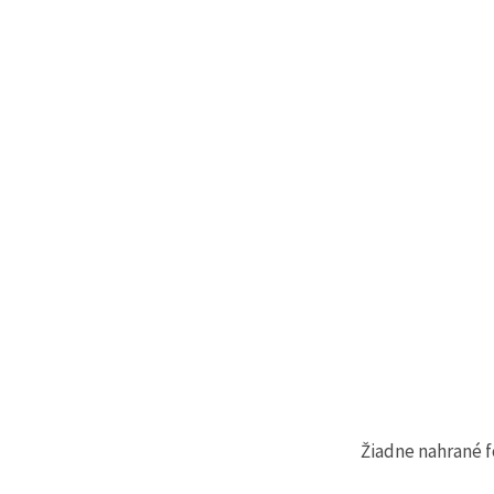
cookie a
kliknutím
na tlačidlo
"Uložiť"
Prijať
všetko
Nastavenia
Žiadne nahrané f