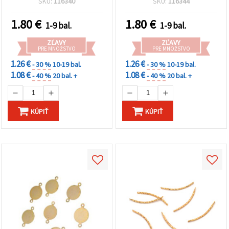
SKU:
116340
SKU:
116344
1.80
€
1.80
€
1-9 bal.
1-9 bal.
ZĽAVY
ZĽAVY
PRE MNOŽSTVO
PRE MNOŽSTVO
1.26 €
1.26 €
- 30 %
10-19 bal.
- 30 %
10-19 bal.
1.08 €
1.08 €
- 40 %
20 bal. +
- 40 %
20 bal. +
KÚPIŤ
KÚPIŤ