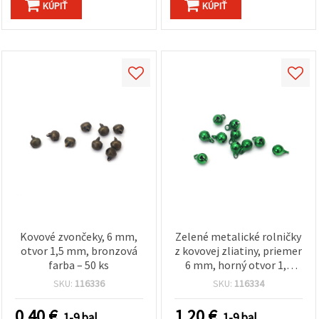
KÚPIŤ
KÚPIŤ
Kovové zvončeky, 6 mm,
Zelené metalické rolničky
otvor 1,5 mm, bronzová
z kovovej zliatiny, priemer
farba – 50 ks
6 mm, horný otvor 1,5
mm, lesklé prevedenie, 20
SKU:
116336
SKU:
116334
ks – na tvorenie, výrobu
šperkov, vianočné ozdoby
0.40
€
1.20
€
1-9 bal.
1-9 bal.