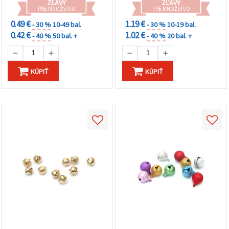
ZĽAVY
ZĽAVY
PRE MNOŽSTVO
PRE MNOŽSTVO
0.49 €
1.19 €
- 30 %
10-49 bal.
- 30 %
10-19 bal.
0.42 €
1.02 €
- 40 %
50 bal. +
- 40 %
20 bal. +
KÚPIŤ
KÚPIŤ