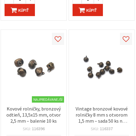
KÚPIŤ
KÚPIŤ
NAJPREDÁVANEJŠÍ
Kovové rolničky, bronzový
Vintage bronzové kovové
odtieň, 13,5x15 mm, otvor
rolničky 8 mm s otvorom
2,5 mm – balenie 10 ks
1,5 mm – sada 50 ks na
kreatívnu tvorbu šperkov,
SKU:
116396
SKU:
116337
ručné práce a sviatočné