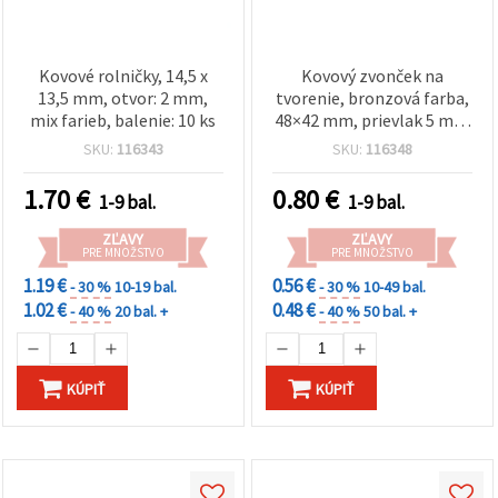
Kovové rolničky, 14,5 x
Kovový zvonček na
13,5 mm, otvor: 2 mm,
tvorenie, bronzová farba,
mix farieb, balenie: 10 ks
48×42 mm, prievlak 5 mm
– 1 ks
SKU:
116343
SKU:
116348
1.70
€
0.80
€
1-9 bal.
1-9 bal.
ZĽAVY
ZĽAVY
PRE MNOŽSTVO
PRE MNOŽSTVO
1.19 €
0.56 €
- 30 %
10-19 bal.
- 30 %
10-49 bal.
1.02 €
0.48 €
- 40 %
20 bal. +
- 40 %
50 bal. +
KÚPIŤ
KÚPIŤ