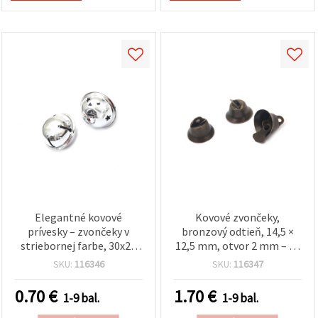
Elegantné kovové
Kovové zvončeky,
prívesky – zvončeky v
bronzový odtieň, 14,5 ×
striebornej farbe, 30x26
12,5 mm, otvor 2 mm – 10
mm, balenie 2 ks, na
ks
SKU:
116346
SKU:
116347
ručne vyrábané šperky,
kreatívne tvorenie a
0.70
€
1.70
€
1-9 bal.
1-9 bal.
sviatočné dekorácie