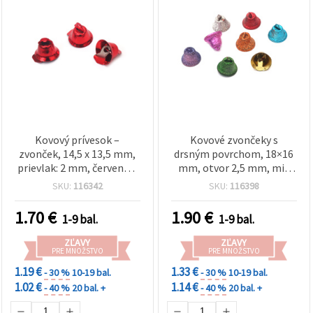
Kovový prívesok –
Kovové zvončeky s
zvonček, 14,5 x 13,5 mm,
drsným povrchom, 18×16
prievlak: 2 mm, červená –
mm, otvor 2,5 mm, mix
10 ks
farieb – 10 ks
SKU:
116342
SKU:
116398
1.70
€
1.90
€
1-9 bal.
1-9 bal.
ZĽAVY
ZĽAVY
PRE MNOŽSTVO
PRE MNOŽSTVO
1.19 €
1.33 €
- 30 %
10-19 bal.
- 30 %
10-19 bal.
1.02 €
1.14 €
- 40 %
20 bal. +
- 40 %
20 bal. +