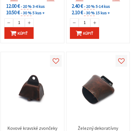
12.00 €
2.40 €
- 20 %
3-4 kus
- 20 %
5-14 kus
10.50 €
2.10 €
- 30 %
5 kus +
- 30 %
15 kus +
KÚPIŤ
KÚPIŤ
Kovové kravské zvončeky
Železný dekoratívny