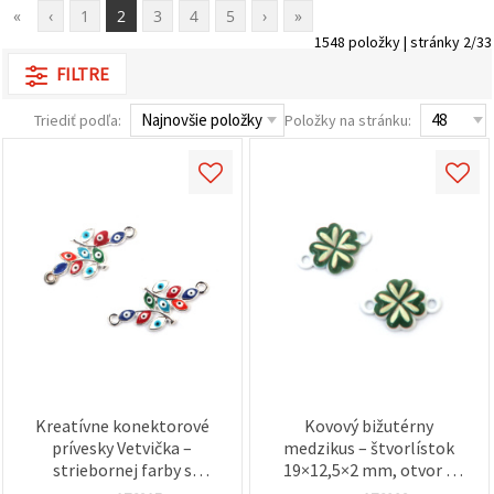
«
‹
1
2
3
4
5
›
»
1548 položky | stránky 2/33
FILTRE
Triediť podľa:
Položky na stránku:
Kreatívne konektorové
Kovový bižutérny
prívesky Vetvička –
medzikus – štvorlístok
striebornej farby s
19×12,5×2 mm, otvor 2
farebnými očkami
mm, biela farba – 5 ks