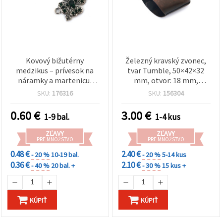
Kovový bižutérny
Železný kravský zvonec,
medzikus – prívesok na
tvar Tumble, 50×42×32
náramky a martenicu,
mm, otvor: 18 mm,
štvorlístok s krištálikmi,
antická meď
SKU:
176316
SKU:
156304
zlatá farba, 21x16x3 mm,
otvor 2 mm, 2 ks
0.60
€
3.00
€
1-9 bal.
1-4 kus
ZĽAVY
ZĽAVY
PRE MNOŽSTVO
PRE MNOŽSTVO
0.48 €
2.40 €
- 20 %
10-19 bal.
- 20 %
5-14 kus
0.36 €
2.10 €
- 40 %
20 bal. +
- 30 %
15 kus +
KÚPIŤ
KÚPIŤ