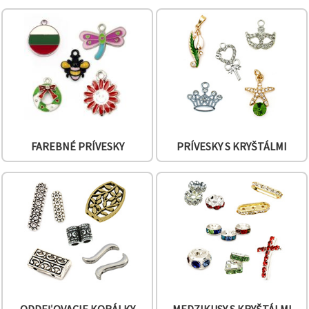
obsah a
reklamu, aj
s pomocou
našich
partnerov
pre
analytiku a
marketing.
Môžete
súhlasiť s
používaním
všetkých
súborov
FAREBNÉ PRÍVESKY
PRÍVESKY S KRYŠTÁLMI
cookie
kliknutím
na "Prijať
všetky!"
Alebo
môžete
uviesť svoje
preferencie
v
Nastaveniach
výberom
daného
typu
súborov