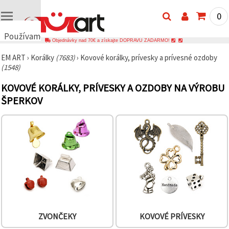
0
Používame
Objednávky nad 70€ a získajte DOPRAVU ZADARMO!
cookies
EM ART
›
Korálky
(7683)
›
Kovové korálky, prívesky a prívesné ozdoby
🍪
(1548)
Používame
cookies a
KOVOVÉ KORÁLKY, PRÍVESKY A OZDOBY NA VÝROBU
podobné
technológie,
ŠPERKOV
aby sme
zabezpečili
správne
fungovanie
webovej
stránky,
zlepšili váš
používateľský
zážitok a s
vaším
súhlasom
analyzovali
návštevnosť
a
ZVONČEKY
KOVOVÉ PRÍVESKY
zobrazovali
relevantnejší