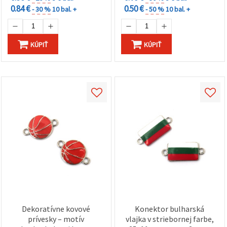
0.84 €
0.50 €
- 30 %
10 bal. +
- 50 %
10 bal. +
KÚPIŤ
KÚPIŤ
Dekoratívne kovové
Konektor bulharská
prívesky – motív
vlajka v striebornej farbe,