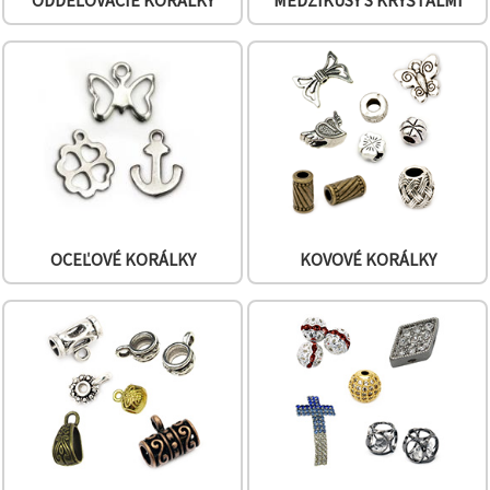
ODDEĽOVACIE KORÁLKY
MEDZIKUSY S KRYŠTÁLMI
cookie a
kliknutím
na tlačidlo
"Uložiť"
Prijať
všetko
Nastavenia
OCEĽOVÉ KORÁLKY
KOVOVÉ KORÁLKY