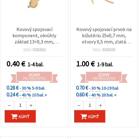
Kovový spojovací
Kovový spojovací prvok na
komponent, okrúhly
bižutériu 25x0,7 mm,
základ 13×0,3 mm,
otvory 0,5 mm, zlatá
platnička 8 mm, otvory 1
farba - 20 ks
SKU:
500362
SKU:
500300
mm, svetlozlatá farba, na
šperky – 20 ks
0.40
€
1.00
€
1-4 bal.
1-9 bal.
ZĽAVY
ZĽAVY
PRE MNOŽSTVO
PRE MNOŽSTVO
0.28 €
0.70 €
- 30 %
5-9 bal.
- 30 %
10-19 bal.
0.24 €
0.60 €
- 40 %
10 bal. +
- 40 %
20 bal. +
KÚPIŤ
KÚPIŤ