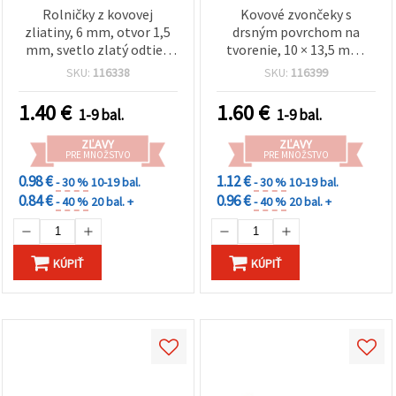
Rolničky z kovovej
Kovové zvončeky s
zliatiny, 6 mm, otvor 1,5
drsným povrchom na
mm, svetlo zlatý odtieň
tvorenie, 10 × 13,5 mm,
(gold-tone) – balenie 20
otvor 2,5 mm, mix farieb,
SKU:
116338
SKU:
116399
ks pre DIY, výrobu šperkov
balenie 10 ks
a vianočné dekorácie
1.40
€
1.60
€
1-9 bal.
1-9 bal.
ZĽAVY
ZĽAVY
PRE MNOŽSTVO
PRE MNOŽSTVO
0.98 €
1.12 €
- 30 %
10-19 bal.
- 30 %
10-19 bal.
0.84 €
0.96 €
- 40 %
20 bal. +
- 40 %
20 bal. +
KÚPIŤ
KÚPIŤ