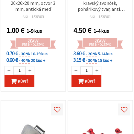
26x26x20 mm, otvor 3
kravský zvonček,
mm, antická meď
pohárikový tvar, antik
medená farba / 47x48x34
SKU:
156303
SKU:
156301
mm, otvor: 22 mm
1.00
€
4.50
€
1-9 kus
1-4 kus
ZĽAVY
ZĽAVY
PRE MNOŽSTVO
PRE MNOŽSTVO
0.70 €
3.60 €
- 30 %
10-19 kus
- 20 %
5-14 kus
0.60 €
3.15 €
- 40 %
20 kus +
- 30 %
15 kus +
KÚPIŤ
KÚPIŤ