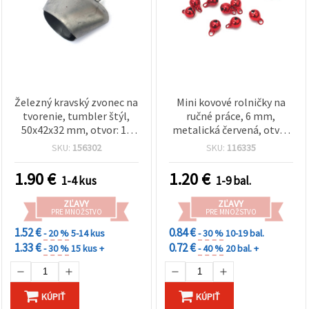
Železný kravský zvonec na
Mini kovové rolničky na
tvorenie, tumbler štýl,
ručné práce, 6 mm,
50x42x32 mm, otvor: 18
metalická červená, otvor
mm, strieborná farba
1,5 mm, 20 ks – DIY výroba
SKU:
156302
SKU:
116335
šperkov, šitie a vianočné
dekorácie
1.90
€
1.20
€
1-4 kus
1-9 bal.
ZĽAVY
ZĽAVY
PRE MNOŽSTVO
PRE MNOŽSTVO
1.52 €
0.84 €
- 20 %
5-14 kus
- 30 %
10-19 bal.
1.33 €
0.72 €
- 30 %
15 kus +
- 40 %
20 bal. +
KÚPIŤ
KÚPIŤ