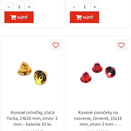
KÚPIŤ
KÚPIŤ
Kovové rolničky, zlatá
Kovové zvončeky na
farba, 14x16 mm, otvor: 2
tvorenie, červené, 15x16
mm – balenie 10 ks
mm, otvor 2 mm –
balenie 10 ks