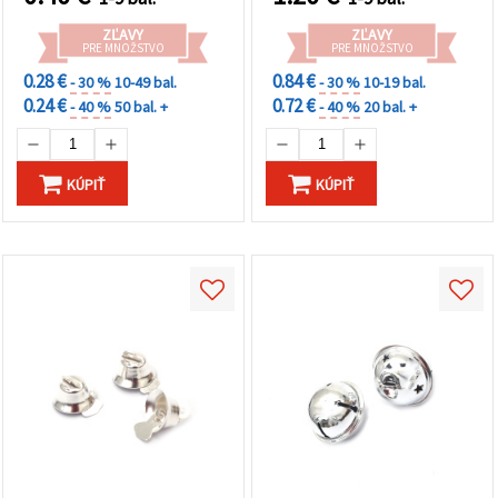
a DIY dekorácie
ZĽAVY
ZĽAVY
PRE MNOŽSTVO
PRE MNOŽSTVO
0.28 €
0.84 €
- 30 %
10-49 bal.
- 30 %
10-19 bal.
0.24 €
0.72 €
- 40 %
50 bal. +
- 40 %
20 bal. +
KÚPIŤ
KÚPIŤ