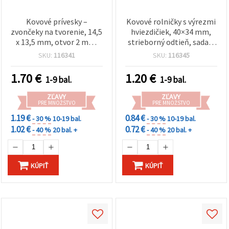
Kovové prívesky –
Kovové rolničky s výrezmi
zvončeky na tvorenie, 14,5
hviezdičiek, 40×34 mm,
x 13,5 mm, otvor 2 mm,
strieborný odtieň, sada 2
biele, balenie 10 ks
ks – dekoračné na DIY
SKU:
116341
SKU:
116345
vianočné ozdoby a
sviatočné dekorácie
1.70
€
1.20
€
1-9 bal.
1-9 bal.
ZĽAVY
ZĽAVY
PRE MNOŽSTVO
PRE MNOŽSTVO
1.19 €
0.84 €
- 30 %
10-19 bal.
- 30 %
10-19 bal.
1.02 €
0.72 €
- 40 %
20 bal. +
- 40 %
20 bal. +
KÚPIŤ
KÚPIŤ