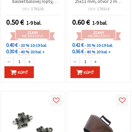
basketbalovej lopty,
25x11 mm, otvor 2 mm,
22x15x3 mm, strieborná
sada 2 ks – bižutérny
SKU:
176216
SKU:
176314
farba, balenie 2 ks – na
komponent na šperky a
šperky a tvorenie
dekorácie
0.50
€
0.60
€
1-9 bal.
1-9 bal.
ZĽAVY
ZĽAVY
PRE MNOŽSTVO
PRE MNOŽSTVO
0.40 €
0.42 €
- 20 %
10-19 bal.
- 30 %
10-19 bal.
0.30 €
0.36 €
- 40 %
20 bal. +
- 40 %
20 bal. +
KÚPIŤ
KÚPIŤ