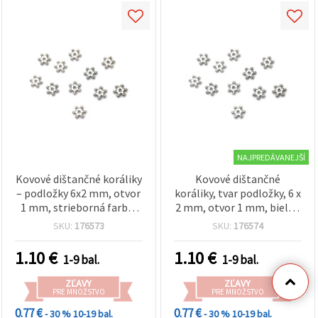
NAJPREDÁVANEJŠÍ
Kovové dištančné koráliky
Kovové dištančné
– podložky 6x2 mm, otvor
koráliky, tvar podložky, 6 x
1 mm, strieborná farba,
2 mm, otvor 1 mm, biele -
bižutérne komponenty na
50 ks
SKU:
176573
SKU:
176574
šperky – 50 ks
1.10
€
1.10
€
1-9 bal.
1-9 bal.
ZĽAVY
ZĽAVY
PRE MNOŽSTVO
PRE MNOŽSTVO
0.77 €
0.77 €
- 30 %
10-19 bal.
- 30 %
10-19 bal.