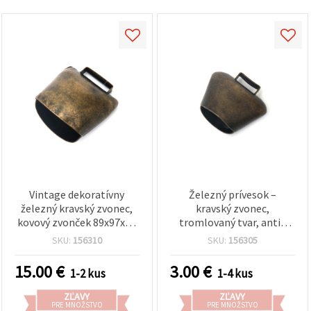
Vintage dekoratívny
Železný prívesok –
železný kravský zvonec,
kravský zvonec,
kovový zvonček 89x97x62
tromlovaný tvar, antik
mm, otvor 45 mm,
bronz, 50x42x32 mm,
SKU:
156310
SKU:
156305
antická bronzová
otvor: 18 mm
15.00
€
3.00
€
1-2 kus
1-4 kus
ZĽAVY
ZĽAVY
PRE MNOŽSTVO
PRE MNOŽSTVO