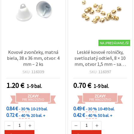
NAJPREDÁVANEJŠÍ
Kovové zvončeky, matná
Lesklé kovové rolničky,
biela, 38 x 36 mm, otvor: 4
svetlozlatý odtieň, 8 × 10
mm – 2 ks
mm, otvor 1,5 mm – sada
50 ks na sviatočné
SKU:
116339
SKU:
116397
tvorenie, vianočné
dekorácie a kreatívne DIY
1.20
€
0.70
€
1-9 bal.
1-9 bal.
projekty
ZĽAVY
ZĽAVY
PRE MNOŽSTVO
PRE MNOŽSTVO
0.84 €
0.49 €
- 30 %
10-19 bal.
- 30 %
10-49 bal.
0.72 €
0.42 €
- 40 %
20 bal. +
- 40 %
50 bal. +