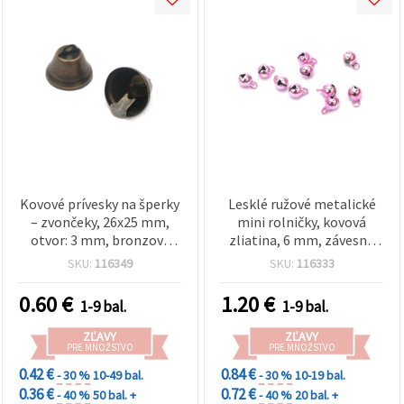
Kovové prívesky na šperky
Lesklé ružové metalické
– zvončeky, 26x25 mm,
mini rolničky, kovová
otvor: 3 mm, bronzový
zliatina, 6 mm, závesné
odtieň – 4 ks
očko 1,5 mm, na kreatívne
SKU:
116349
SKU:
116333
hobby, výrobu šperkov a
dekorácie, balenie 20 ks
0.60
€
1.20
€
1-9 bal.
1-9 bal.
ZĽAVY
ZĽAVY
PRE MNOŽSTVO
PRE MNOŽSTVO
0.42 €
0.84 €
- 30 %
10-49 bal.
- 30 %
10-19 bal.
0.36 €
0.72 €
- 40 %
50 bal. +
- 40 %
20 bal. +