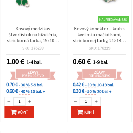
NAJPREDÁVANEJŠÍ
Kovový medzikus
Kovový konektor – kruh s
štvorlístok na bižutériu,
kvetmi a mačiatkami,
strieborná farba, 15x10x2
striebornej farby, 21×14×2
mm, otvor 1,5 mm – 5 ks
mm, otvor: 2 mm – 2 ks
SKU:
176233
SKU:
176229
1.00
€
0.60
€
1-4 bal.
1-9 bal.
ZĽAVY
ZĽAVY
PRE MNOŽSTVO
PRE MNOŽSTVO
0.70 €
0.42 €
- 30 %
5-9 bal.
- 30 %
10-19 bal.
0.60 €
0.30 €
- 40 %
10 bal. +
- 50 %
20 bal. +
KÚPIŤ
KÚPIŤ