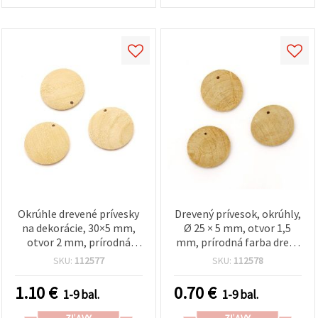
Okrúhle drevené prívesky
Drevený prívesok, okrúhly,
na dekorácie, 30×5 mm,
Ø 25 × 5 mm, otvor 1,5
otvor 2 mm, prírodná
mm, prírodná farba dreva
farba dreva – 10 ks
– 10 ks
SKU:
112577
SKU:
112578
1.10
€
0.70
€
1-9 bal.
1-9 bal.