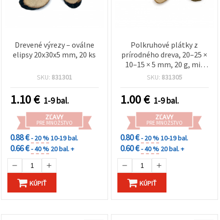
Drevené výrezy – oválne
Polkruhové plátky z
elipsy 20x30x5 mm, 20 ks
prírodného dreva, 20–25 ×
10–15 × 5 mm, 20 g, mix
veľkostí
SKU:
831301
SKU:
831305
1.10
€
1.00
€
1-9 bal.
1-9 bal.
ZĽAVY
ZĽAVY
PRE MNOŽSTVO
PRE MNOŽSTVO
0.88 €
0.80 €
- 20 %
10-19 bal.
- 20 %
10-19 bal.
0.66 €
0.60 €
- 40 %
20 bal. +
- 40 %
20 bal. +
KÚPIŤ
KÚPIŤ