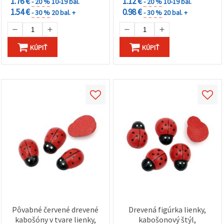
1.76 €
1.12 €
- 20 %
10-19 bal.
- 20 %
10-19 bal.
1.54 €
0.98 €
- 30 %
20 bal. +
- 30 %
20 bal. +
KÚPIŤ
KÚPIŤ
Pôvabné červené drevené
Drevená figúrka lienky,
kabošóny v tvare lienky,
kabošonový štýl,