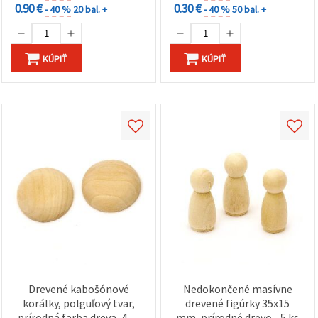
0.90 €
0.30 €
- 40 %
20 bal. +
- 40 %
50 bal. +
KÚPIŤ
KÚPIŤ
Drevené kabošónové
Nedokončené masívne
korálky, polguľový tvar,
drevené figúrky 35x15
prírodná farba dreva, 40 x
mm, prírodné drevo - 5 ks