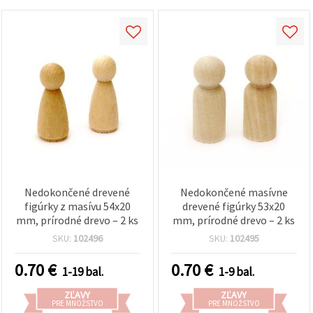
Nedokončené drevené
Nedokončené masívne
figúrky z masívu 54x20
drevené figúrky 53x20
mm, prírodné drevo – 2 ks
mm, prírodné drevo – 2 ks
SKU:
102496
SKU:
102495
0.70
€
0.70
€
1-19 bal.
1-9 bal.
ZĽAVY
ZĽAVY
PRE MNOŽSTVO
PRE MNOŽSTVO