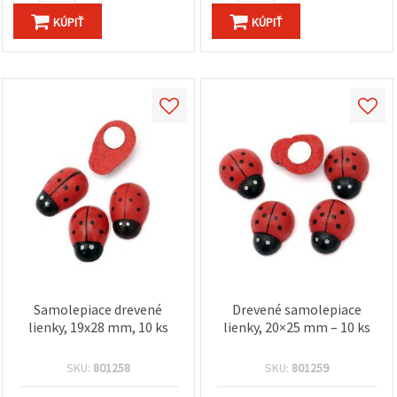
KÚPIŤ
KÚPIŤ
Samolepiace drevené
Drevené samolepiace
lienky, 19x28 mm, 10 ks
lienky, 20×25 mm – 10 ks
SKU:
801258
SKU:
801259