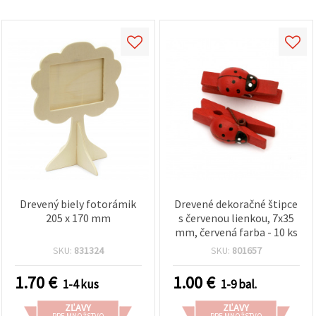
Drevený biely fotorámik
Drevené dekoračné štipce
205 x 170 mm
s červenou lienkou, 7x35
mm, červená farba - 10 ks
SKU:
831324
SKU:
801657
1.70
€
1.00
€
1-4 kus
1-9 bal.
ZĽAVY
ZĽAVY