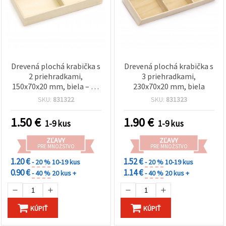
Drevená plochá krabička s
Drevená plochá krabička s
2 priehradkami,
3 priehradkami,
150x70x20 mm, biela – na
230x70x20 mm, biela
decoupage
SKU:
831322
SKU:
831323
1.50
€
1.90
€
1-9 kus
1-9 kus
ZĽAVY
ZĽAVY
PRE MNOŽSTVO
PRE MNOŽSTVO
1.20 €
1.52 €
- 20 %
10-19 kus
- 20 %
10-19 kus
0.90 €
1.14 €
- 40 %
20 kus +
- 40 %
20 kus +
KÚPIŤ
KÚPIŤ