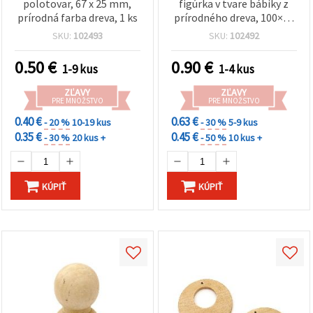
polotovar, 67 x 25 mm,
figúrka v tvare bábiky z
prírodná farba dreva, 1 ks
prírodného dreva, 100×39
mm, bez povrchovej
SKU:
102493
SKU:
102492
úpravy – 1 ks
0.50
€
0.90
€
1-9 kus
1-4 kus
ZĽAVY
ZĽAVY
PRE MNOŽSTVO
PRE MNOŽSTVO
0.40 €
0.63 €
- 20 %
10-19 kus
- 30 %
5-9 kus
0.35 €
0.45 €
- 30 %
20 kus +
- 50 %
10 kus +
KÚPIŤ
KÚPIŤ