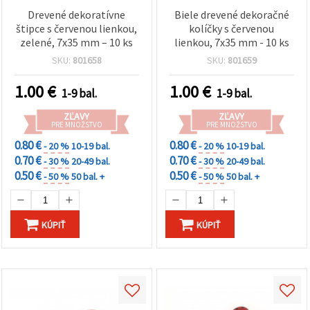
Drevené dekoratívne
Biele drevené dekoračné
štipce s červenou lienkou,
kolíčky s červenou
zelené, 7x35 mm – 10 ks
lienkou, 7x35 mm - 10 ks
SKU:
801658
SKU:
801659
1.00
€
1.00
€
1-9 bal.
1-9 bal.
ZĽAVY
ZĽAVY
PRE MNOŽSTVO
PRE MNOŽSTVO
0.80 €
0.80 €
- 20 %
10-19 bal.
- 20 %
10-19 bal.
0.70 €
0.70 €
- 30 %
20-49 bal.
- 30 %
20-49 bal.
0.50 €
0.50 €
- 50 %
50 bal. +
- 50 %
50 bal. +
KÚPIŤ
KÚPIŤ