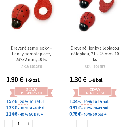
Drevené samolepky –
Drevené lienky s lepiacou
lienky, samolepiace,
nálepkou, 21 x 28 mm, 10
23×32 mm, 10 ks
ks
SKU:
801256
SKU:
801257
1.90
€
1.30
€
1-9 bal.
1-9 bal.
ZĽAVY
ZĽAVY
PRE MNOŽSTVO
PRE MNOŽSTVO
1.52 €
1.04 €
- 20 %
10-19 bal.
- 20 %
10-19 bal.
1.33 €
0.91 €
- 30 %
20-49 bal.
- 30 %
20-49 bal.
1.14 €
0.78 €
- 40 %
50 bal. +
- 40 %
50 bal. +