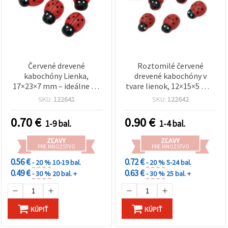
Červené drevené
Roztomilé červené
kabochóny Lienka,
drevené kabochóny v
17×23×7 mm – ideálne na
tvare lienok, 12×15×5 mm
kreatívne DIY projekty,
– ideálne na tvorenie,
SKU:
122641
SKU:
122642
detské tvorenie a
scrapbooking a DIY
dekorácie, balenie 10 ks
dekorácie, sada 20 ks
0.70
€
0.90
€
1-9 bal.
1-4 bal.
ZĽAVY
ZĽAVY
PRE MNOŽSTVO
PRE MNOŽSTVO
0.56 €
0.72 €
- 20 %
10-19 bal.
- 20 %
5-24 bal.
0.49 €
0.63 €
- 30 %
20 bal. +
- 30 %
25 bal. +
KÚPIŤ
KÚPIŤ