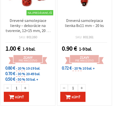
NAJPREDÁVANEJŠÍ
Drevené samolepiace
Drevená samolepiaca
lienky – dekorácie na
lienka 8x11 mm – 20 ks
tvorenie, 12×15 mm, 20 ks
(mix)
SKU:
801260
SKU:
801261
1.00
€
0.90
€
1-9 bal.
1-9 bal.
ZĽAVY
ZĽAVY
PRE MNOŽSTVO
PRE MNOŽSTVO
0.80 €
0.72 €
- 20 %
10-19 bal.
- 20 %
10 bal. +
0.70 €
- 30 %
20-49 bal.
0.50 €
- 50 %
50 bal. +
KÚPIŤ
KÚPIŤ