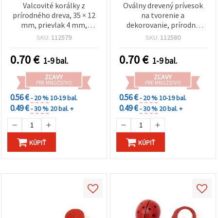
Valcovité korálky z
Oválny drevený prívesok
prírodného dreva, 35 × 12
na tvorenie a
mm, prievlak 4 mm,
dekorovanie, prírodná
prírodná úprava – sada 5
farba dreva, 57x31x6 mm,
SKU:
112579
SKU:
112580
ks na šperky, makramé a
otvor 2 mm - 2 ks
DIY dekorácie
0.70
€
0.70
€
1-9 bal.
1-9 bal.
ZĽAVY
ZĽAVY
PRE MNOŽSTVO
PRE MNOŽSTVO
0.56 €
0.56 €
- 20 %
10-19 bal.
- 20 %
10-19 bal.
0.49 €
0.49 €
- 30 %
20 bal. +
- 30 %
20 bal. +
KÚPIŤ
KÚPIŤ