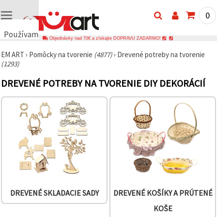
0
Používame
Objednávky nad 70€ a získajte DOPRAVU ZADARMO!
cookies
EM ART
›
Pomôcky na tvorenie
(4877)
›
Drevené potreby na tvorenie
🍪
(1293)
Používame
cookies a
DREVENÉ POTREBY NA TVORENIE DIY DEKORÁCIÍ
podobné
technológie,
aby sme
zabezpečili
správne
fungovanie
webovej
stránky,
zlepšili váš
používateľský
zážitok a s
vaším
súhlasom
analyzovali
návštevnosť
DREVENÉ SKLADACIE SADY
DREVENÉ KOŠÍKY A PRÚTENÉ
a
zobrazovali
KOŠE
relevantnejší