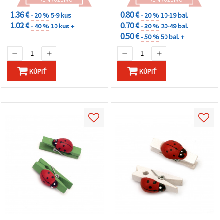
PRE MNOŽSTVO
PRE MNOŽSTVO
1.36 €
0.80 €
- 20 %
5-9 kus
- 20 %
10-19 bal.
1.02 €
0.70 €
- 40 %
10 kus +
- 30 %
20-49 bal.
0.50 €
- 50 %
50 bal. +
KÚPIŤ
KÚPIŤ