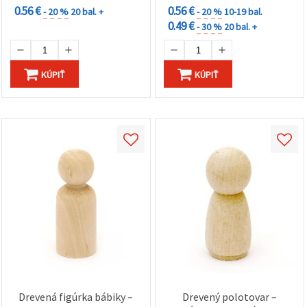
0.56 €
0.56 €
- 20 %
20 bal. +
- 20 %
10-19 bal.
0.49 €
- 30 %
20 bal. +
KÚPIŤ
KÚPIŤ
Drevená figúrka bábiky –
Drevený polotovar –