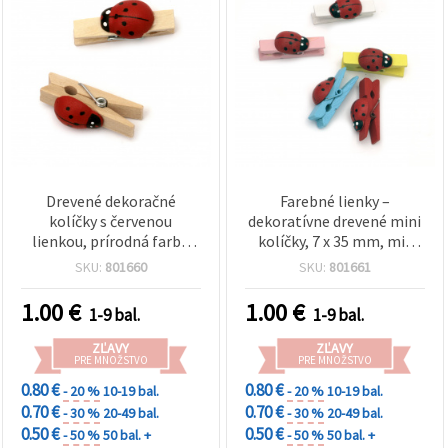
Drevené dekoračné
Farebné lienky –
kolíčky s červenou
dekoratívne drevené mini
lienkou, prírodná farba
kolíčky, 7 x 35 mm, mix
dreva, 7x35 mm - balenie
farieb, balenie 10 ks – na
SKU:
801660
SKU:
801661
10 ks
DIY tvorenie,
scrapbooking a párty
1.00
€
1.00
€
1-9 bal.
1-9 bal.
dekorácie
ZĽAVY
ZĽAVY
PRE MNOŽSTVO
PRE MNOŽSTVO
0.80 €
0.80 €
- 20 %
10-19 bal.
- 20 %
10-19 bal.
0.70 €
0.70 €
- 30 %
20-49 bal.
- 30 %
20-49 bal.
0.50 €
0.50 €
- 50 %
50 bal. +
- 50 %
50 bal. +