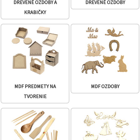
cookie a
DREVENÉ OZDOBY A
DREVENÉ OZDOBY
kliknutím
na tlačidlo
KRABIČKY
"Uložiť"
Prijať
všetko
Nastavenia
MDF PREDMETY NA
MDF OZDOBY
TVORENIE