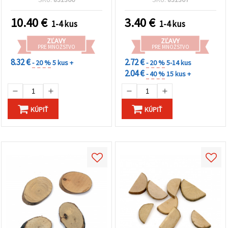
decoupage, DIY
10.40
€
3.40
€
1-4 kus
1-4 kus
ZĽAVY
ZĽAVY
PRE MNOŽSTVO
PRE MNOŽSTVO
8.32 €
2.72 €
- 20 %
5 kus +
- 20 %
5-14 kus
2.04 €
- 40 %
15 kus +
KÚPIŤ
KÚPIŤ