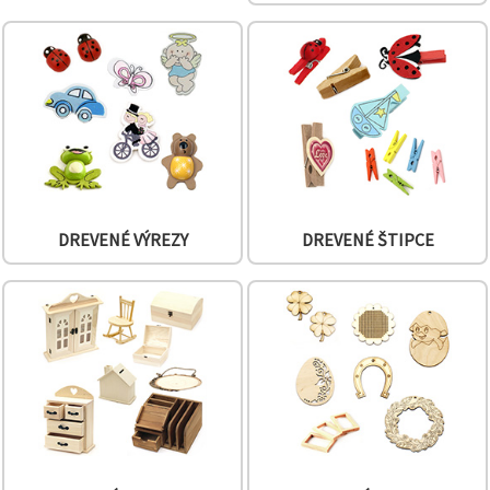
obsah a
reklamu, aj
s pomocou
našich
partnerov
pre
analytiku a
marketing.
Môžete
súhlasiť s
používaním
všetkých
súborov
DREVENÉ VÝREZY
DREVENÉ ŠTIPCE
cookie
kliknutím
na "Prijať
všetky!"
Alebo
môžete
uviesť svoje
preferencie
v
Nastaveniach
výberom
daného
typu
súborov