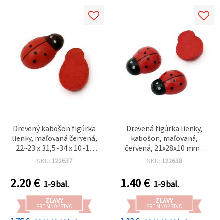
Drevený kabošon figúrka
Drevená figúrka lienky,
lienky, maľovaná červená,
kabošon, maľovaná,
22~23 x 31,5~34 x 10~11
červená, 21x28x10 mm -
mm - 10 ks
10 ks
SKU:
122637
SKU:
122638
2.20
€
1.40
€
1-9 bal.
1-9 bal.
ZĽAVY
ZĽAVY
PRE MNOŽSTVO
PRE MNOŽSTVO