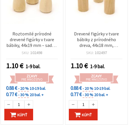
Roztomilé prírodné
Drevené figúrky v tvare
drevené figúrky v tvare
bábiky z prírodného
bábiky, 44x19 mm – sada 4
dreva, 44x18 mm,
ks pre ručné práce, hobby
nedokončené – 4 ks
SKU:
102498
SKU:
102497
a DIY dekorácie
1.10
€
1.10
€
1-9 bal.
1-9 bal.
ZĽAVY
ZĽAVY
PRE MNOŽSTVO
PRE MNOŽSTVO
0.88 €
0.88 €
- 20 %
10-19 bal.
- 20 %
10-19 bal.
0.77 €
0.77 €
- 30 %
20 bal. +
- 30 %
20 bal. +
KÚPIŤ
KÚPIŤ