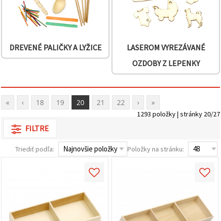
DREVENÉ PALIČKY A LYŽICE
LASEROM VYREZÁVANÉ
OZDOBY Z LEPENKY
«
‹
18
19
20
21
22
›
»
1293 položky | stránky 20/27
FILTRE
Triediť podľa:
Položky na stránku: