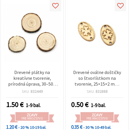
Drevené plátky na
Drevené oválne doštičky
kreatívne tvorenie,
so štvorlístkom na
prírodná úprava, 30–50 ×
tvorenie, 25×15×2 mm,
10 mm – mix veľkostí,
otvory: 2 mm – 10 ks
SKU:
832449
SKU:
832888
balenie 5 ks
1.50
€
0.50
€
1-9 bal.
1-9 bal.
ZĽAVY
ZĽAVY
PRE MNOŽSTVO
PRE MNOŽSTVO
1.20 €
0.35 €
- 20 %
10-19 bal.
- 30 %
10-49 bal.