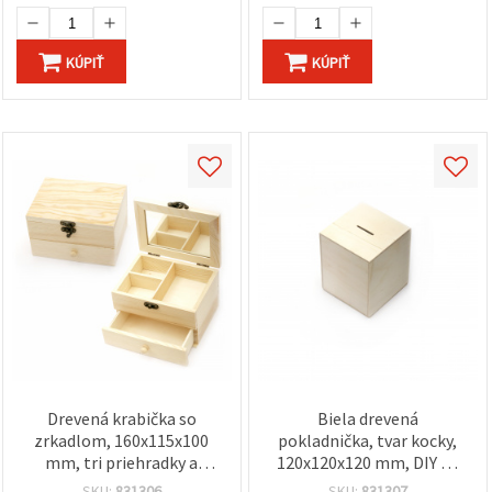
KÚPIŤ
KÚPIŤ
Drevená krabička so
Biela drevená
zrkadlom, 160x115x100
pokladnička, tvar kocky,
mm, tri priehradky a
120x120x120 mm, DIY na
zásuvka – na dekorovanie,
dekorovanie
SKU:
831306
SKU:
831307