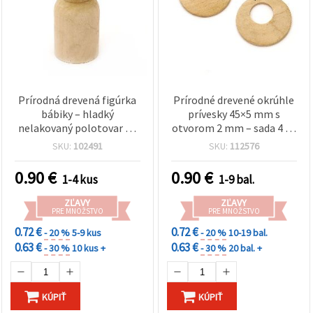
Prírodná drevená figúrka
Prírodné drevené okrúhle
bábiky – hladký
prívesky 45×5 mm s
nelakovaný polotovar na
otvorom 2 mm – sada 4 ks
maľovanie a DIY/ručné
na ručné práce a
SKU:
102491
SKU:
112576
práce, 100×40 mm, farba
dekoratívne projekty
dreva, 1 ks
0.90
€
0.90
€
1-4 kus
1-9 bal.
ZĽAVY
ZĽAVY
PRE MNOŽSTVO
PRE MNOŽSTVO
0.72 €
0.72 €
- 20 %
5-9 kus
- 20 %
10-19 bal.
0.63 €
0.63 €
- 30 %
10 kus +
- 30 %
20 bal. +
KÚPIŤ
KÚPIŤ