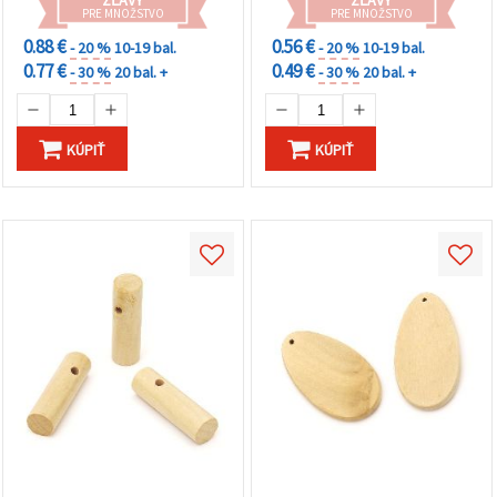
ZĽAVY
ZĽAVY
PRE MNOŽSTVO
PRE MNOŽSTVO
0.88 €
0.56 €
- 20 %
10-19 bal.
- 20 %
10-19 bal.
0.77 €
0.49 €
- 30 %
20 bal. +
- 30 %
20 bal. +
KÚPIŤ
KÚPIŤ