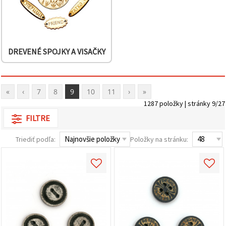
DREVENÉ SPOJKY A VISAČKY
«
‹
7
8
9
10
11
›
»
1287 položky | stránky 9/27
FILTRE
Triediť podľa:
Položky na stránku: