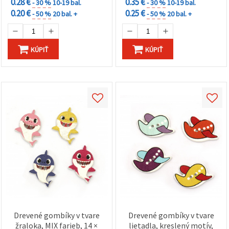
0.28 €
0.35 €
- 30 %
10-19 bal.
- 30 %
10-19 bal.
0.20 €
0.25 €
- 50 %
20 bal. +
- 50 %
20 bal. +
KÚPIŤ
KÚPIŤ
Drevené gombíky v tvare
Drevené gombíky v tvare
žraloka, MIX farieb, 14 ×
lietadla, kreslený motív,