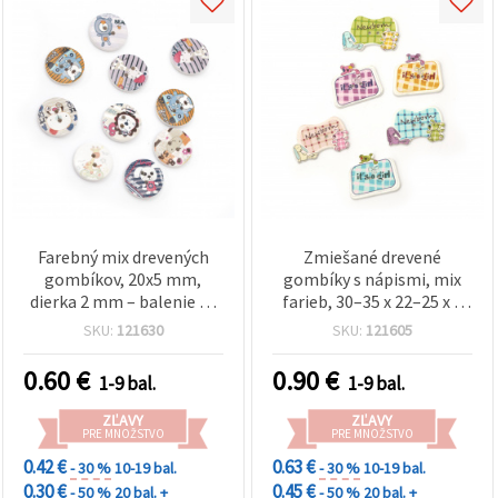
Farebný mix drevených
Zmiešané drevené
gombíkov, 20x5 mm,
gombíky s nápismi, mix
dierka 2 mm – balenie 10
farieb, 30–35 x 22–25 x 2
ks, pre DIY a kreatívne
mm, otvor: 2 mm – 10 ks
SKU:
121630
SKU:
121605
šitie
0.60
€
0.90
€
1-9 bal.
1-9 bal.
ZĽAVY
ZĽAVY
PRE MNOŽSTVO
PRE MNOŽSTVO
0.42 €
0.63 €
- 30 %
10-19 bal.
- 30 %
10-19 bal.
0.30 €
0.45 €
- 50 %
20 bal. +
- 50 %
20 bal. +