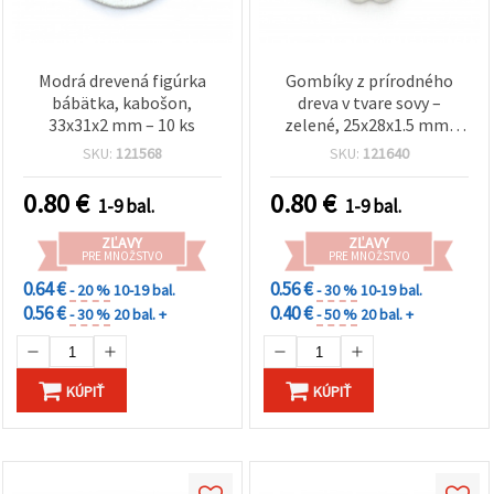
Modrá drevená figúrka
Gombíky z prírodného
bábätka, kabošon,
dreva v tvare sovy –
33x31x2 mm – 10 ks
zelené, 25x28x1.5 mm,
otvor 1 mm, balenie 10 ks;
SKU:
121568
SKU:
121640
na šitie, dekorácie,
kreatívne tvorenie a
0.80
€
0.80
€
1-9 bal.
1-9 bal.
scrapbooking
ZĽAVY
ZĽAVY
PRE MNOŽSTVO
PRE MNOŽSTVO
0.64 €
0.56 €
- 20 %
10-19 bal.
- 30 %
10-19 bal.
0.56 €
0.40 €
- 30 %
20 bal. +
- 50 %
20 bal. +
KÚPIŤ
KÚPIŤ