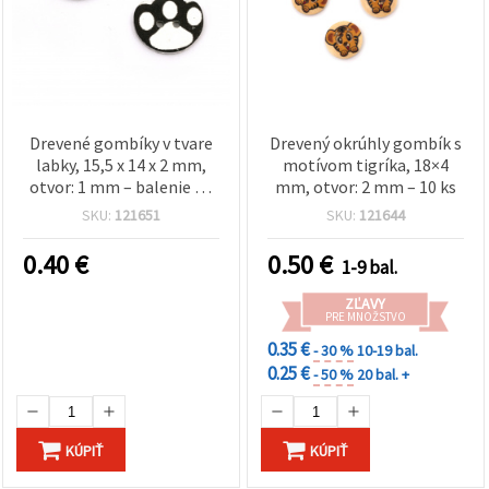
Drevené gombíky v tvare
Drevený okrúhly gombík s
labky, 15,5 x 14 x 2 mm,
motívom tigríka, 18×4
otvor: 1 mm – balenie 10
mm, otvor: 2 mm – 10 ks
ks
SKU:
121651
SKU:
121644
0.40
€
0.50
€
1-9 bal.
ZĽAVY
PRE MNOŽSTVO
0.35 €
- 30 %
10-19 bal.
0.25 €
- 50 %
20 bal. +
KÚPIŤ
KÚPIŤ