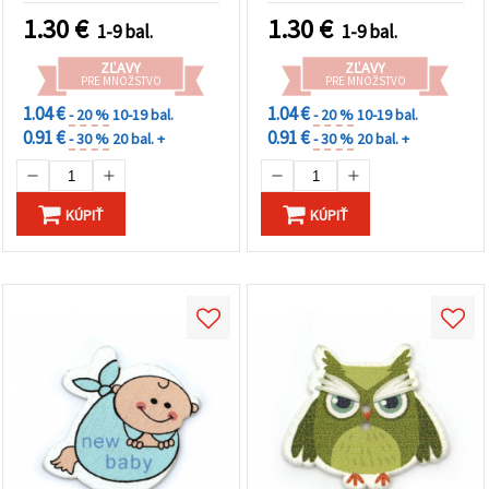
dekorácie, sada 10 ks
1.30
€
1.30
€
1-9 bal.
1-9 bal.
ZĽAVY
ZĽAVY
PRE MNOŽSTVO
PRE MNOŽSTVO
1.04 €
1.04 €
- 20 %
10-19 bal.
- 20 %
10-19 bal.
0.91 €
0.91 €
- 30 %
20 bal. +
- 30 %
20 bal. +
KÚPIŤ
KÚPIŤ