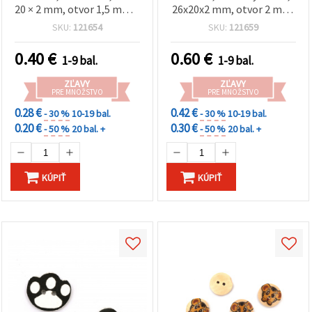
20 × 2 mm, otvor 1,5 mm –
26x20x2 mm, otvor 2 mm,
10 ks
mix farieb - 10 ks
SKU:
121654
SKU:
121659
0.40
€
0.60
€
1-9 bal.
1-9 bal.
ZĽAVY
ZĽAVY
PRE MNOŽSTVO
PRE MNOŽSTVO
0.28 €
0.42 €
- 30 %
10-19 bal.
- 30 %
10-19 bal.
0.20 €
0.30 €
- 50 %
20 bal. +
- 50 %
20 bal. +
KÚPIŤ
KÚPIŤ