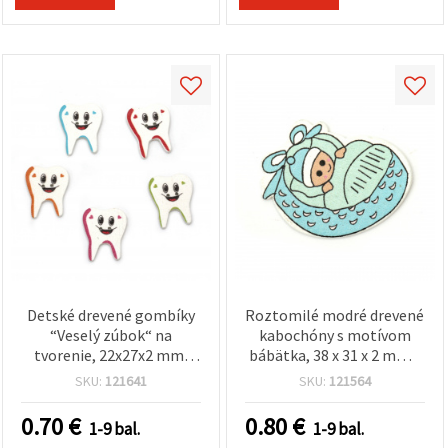
Detské drevené gombíky
Roztomilé modré drevené
“Veselý zúbok“ na
kabochóny s motívom
tvorenie, 22x27x2 mm,
bábätka, 38 x 31 x 2 mm –
otvor: 1 mm, MIX - 10 ks
ideálne na baby shower,
SKU:
121641
SKU:
121564
scrapbooking a DIY
dekorácie, sada 10 ks
0.70
€
0.80
€
1-9 bal.
1-9 bal.