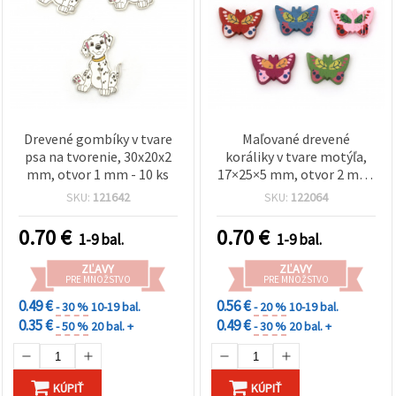
Drevené gombíky v tvare
Maľované drevené
psa na tvorenie, 30x20x2
koráliky v tvare motýľa,
mm, otvor 1 mm - 10 ks
17×25×5 mm, otvor 2 mm,
MIX farieb – 10 ks
SKU:
121642
SKU:
122064
0.70
€
0.70
€
1-9 bal.
1-9 bal.
ZĽAVY
ZĽAVY
PRE MNOŽSTVO
PRE MNOŽSTVO
0.49 €
0.56 €
- 30 %
10-19 bal.
- 20 %
10-19 bal.
0.35 €
0.49 €
- 50 %
20 bal. +
- 30 %
20 bal. +
KÚPIŤ
KÚPIŤ