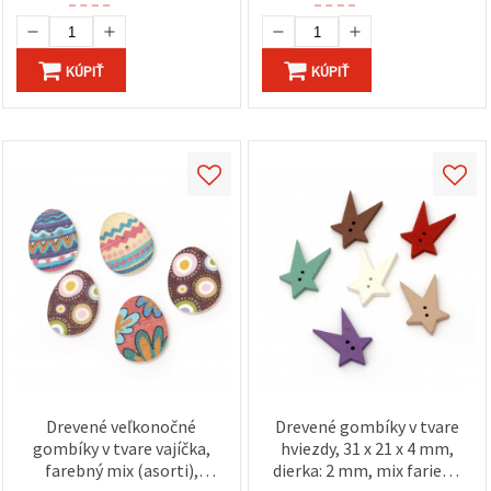
KÚPIŤ
KÚPIŤ
Drevené veľkonočné
Drevené gombíky v tvare
gombíky v tvare vajíčka,
hviezdy, 31 x 21 x 4 mm,
farebný mix (asorti),
dierka: 2 mm, mix farieb -