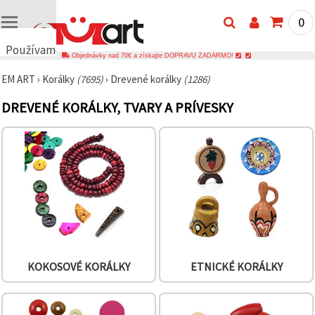
0
Používame
Objednávky nad 70€ a získajte DOPRAVU ZADARMO!
cookies
EM ART
›
Korálky
(7695)
›
Drevené korálky
(1286)
🍪
Používame
DREVENÉ KORÁLKY, TVARY A PRÍVESKY
cookies a
podobné
technológie,
aby sme
zabezpečili
správne
fungovanie
webovej
stránky,
zlepšili váš
používateľský
zážitok a s
vaším
súhlasom
analyzovali
KOKOSOVÉ KORÁLKY
ETNICKÉ KORÁLKY
návštevnosť
a
zobrazovali
relevantnejší