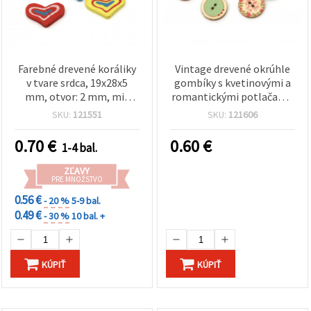
Farebné drevené koráliky
Vintage drevené okrúhle
v tvare srdca, 19x28x5
gombíky s kvetinovými a
mm, otvor: 2 mm, mix
romantickými potlačami,
farieb na ručne vyrábané
20 x 3 mm, dierky 2 mm,
SKU:
121551
SKU:
121606
doplnky a dekorácie – 10
mix farieb – sada 10 ks na
ks
šitie, dekorácie,
0.70
€
0.60
€
1-4 bal.
scrapbooking a DIY
tvorenie
ZĽAVY
PRE MNOŽSTVO
0.56 €
- 20 %
5-9 bal.
0.49 €
- 30 %
10 bal. +
KÚPIŤ
KÚPIŤ