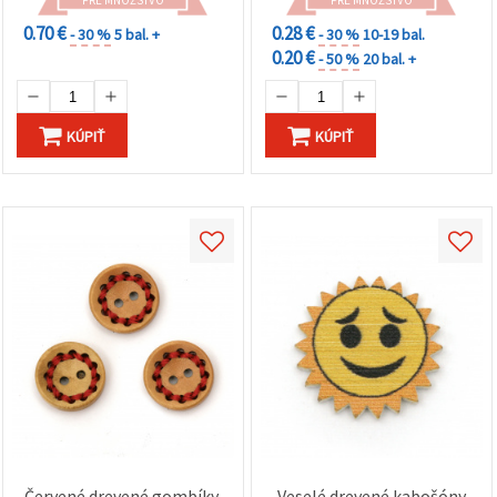
PRE MNOŽSTVO
PRE MNOŽSTVO
0.70 €
0.28 €
- 30 %
5 bal. +
- 30 %
10-19 bal.
0.20 €
- 50 %
20 bal. +
KÚPIŤ
KÚPIŤ
Červené drevené gombíky,
Veselé drevené kabošóny