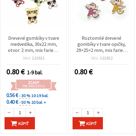
Drevené gombíky v tvare
Roztomilé drevené
medvedíka, 30x22 mm,
gombíky v tvare opičky,
otvor: 2 mm, mix farieb –
29×25×2 mm, mix farieb,
10 ks
dierka 2 mm – 10 ks na
SKU:
121611
SKU:
121612
detské tvorenie a šitie
0.80
€
0.80
€
1-9 bal.
ZĽAVY
PRE MNOŽSTVO
0.56 €
- 30 %
10-19 bal.
0.40 €
- 50 %
20 bal. +
KÚPIŤ
KÚPIŤ