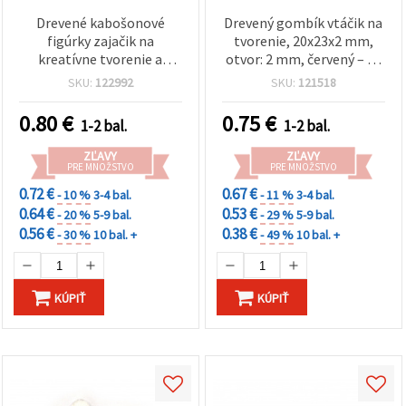
Drevené kabošonové
Drevený gombík vtáčik na
figúrky zajačik na
tvorenie, 20x23x2 mm,
kreatívne tvorenie a
otvor: 2 mm, červený – 10
dekorácie, 18x30x2 mm -
ks
SKU:
122992
SKU:
121518
10 ks
0.80
€
0.75
€
1-2 bal.
1-2 bal.
ZĽAVY
ZĽAVY
PRE MNOŽSTVO
PRE MNOŽSTVO
0.72 €
0.67 €
- 10 %
3-4 bal.
- 11 %
3-4 bal.
0.64 €
0.53 €
- 20 %
5-9 bal.
- 29 %
5-9 bal.
0.56 €
0.38 €
- 30 %
10 bal. +
- 49 %
10 bal. +
KÚPIŤ
KÚPIŤ