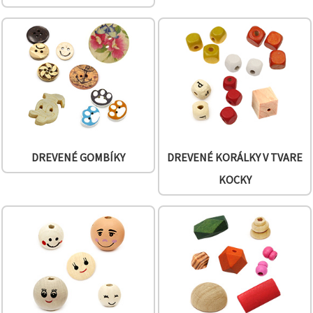
cookie a
kliknutím
na tlačidlo
"Uložiť"
Prijať
všetko
Nastavenia
DREVENÉ GOMBÍKY
DREVENÉ KORÁLKY V TVARE
KOCKY