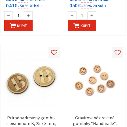
0.40 €
0.50 €
- 50 %
20 bal. +
- 50 %
20 bal. +
KÚPIŤ
KÚPIŤ
Prírodný drevený gombík
Gravírované drevené
s písmenom B, 25 x 3 mm,
gombíky “Handmade“,