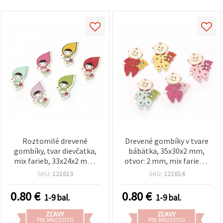
Roztomilé drevené
Drevené gombíky v tvare
gombíky, tvar dievčatka,
bábätka, 35x30x2 mm,
mix farieb, 33x24x2 mm,
otvor: 2 mm, mix farieb –
otvor: 2 mm - 10 ks
10 ks
SKU:
121613
SKU:
121614
0.80
€
0.80
€
1-9 bal.
1-9 bal.
ZĽAVY
ZĽAVY
PRE MNOŽSTVO
PRE MNOŽSTVO