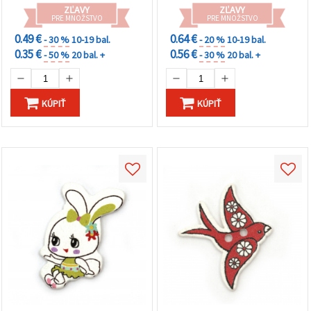
ZĽAVY
ZĽAVY
PRE MNOŽSTVO
PRE MNOŽSTVO
0.49 €
0.64 €
- 30 %
10-19 bal.
- 20 %
10-19 bal.
0.35 €
0.56 €
- 50 %
20 bal. +
- 30 %
20 bal. +
KÚPIŤ
KÚPIŤ