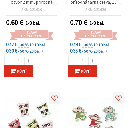
otvor 2 mm, prírodná
prírodná farba dreva, 15x4
farba - 10 ks
mm, dierka 2 mm - 20 ks
SKU:
121610
SKU:
121626
0.60
€
0.70
€
1-9 bal.
1-9 bal.
ZĽAVY
ZĽAVY
PRE MNOŽSTVO
PRE MNOŽSTVO
0.42 €
0.49 €
- 30 %
10-19 bal.
- 30 %
10-19 bal.
0.30 €
0.35 €
- 50 %
20 bal. +
- 50 %
20 bal. +
KÚPIŤ
KÚPIŤ