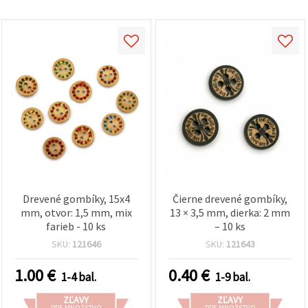
Drevené gombíky, 15x4
Čierne drevené gombíky,
mm, otvor: 1,5 mm, mix
13 × 3,5 mm, dierka: 2 mm
farieb - 10 ks
– 10 ks
SKU:
121646
SKU:
121643
1.00
€
0.40
€
1-4 bal.
1-9 bal.
ZĽAVY
ZĽAVY