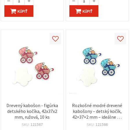
KÚPIŤ
KÚPIŤ
Drevený kabošon - figúrka
Rozkošné modré drevené
detského kočíka, 42x37x2
kabošony – detský kočík,
mm, ružová, 10 ks
42×37×2 mm – ideálne na
baby shower,
SKU:
121567
SKU:
121566
scrapbooking a DIY