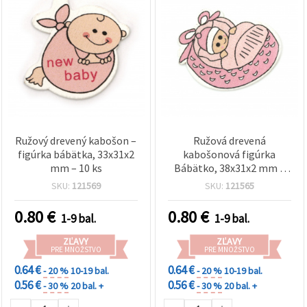
Ružový drevený kabošon –
Ružová drevená
figúrka bábätka, 33x31x2
kabošonová figúrka
mm – 10 ks
Bábätko, 38x31x2 mm –
10 ks
SKU:
121569
SKU:
121565
0.80
€
0.80
€
1-9 bal.
1-9 bal.
ZĽAVY
ZĽAVY
PRE MNOŽSTVO
PRE MNOŽSTVO
0.64 €
0.64 €
- 20 %
10-19 bal.
- 20 %
10-19 bal.
0.56 €
0.56 €
- 30 %
20 bal. +
- 30 %
20 bal. +