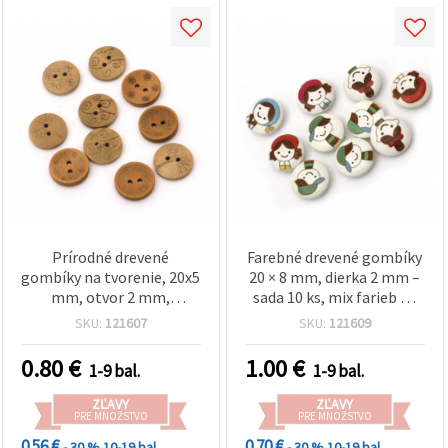
Prírodné drevené
Farebné drevené gombíky
gombíky na tvorenie, 20x5
20 × 8 mm, dierka 2 mm –
mm, otvor 2 mm,
sada 10 ks, mix farieb na
prírodná farba - 10 ks
šitie, bižutériu a kreatívne
SKU:
121607
SKU:
121609
DIY projekty
0.80
€
1.00
€
1-9 bal.
1-9 bal.
ZĽAVY
ZĽAVY
PRE MNOŽSTVO
PRE MNOŽSTVO
0.56 €
0.70 €
- 30 %
10-19 bal.
- 30 %
10-19 bal.