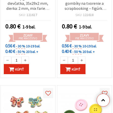
dievčatka, 35x29x2 mm,
gombíky na tvorenie a
dierka: 2 mm, mix farieb -
scrapbooking – figúrka
10 ks
usmiateho dieťaťa, 32 × 20
SKU:
121617
SKU:
121618
× 2 mm, otvor 2 mm, mix
farieb – 10 ks
0.80
€
0.80
€
1-9 bal.
1-9 bal.
ZĽAVY
ZĽAVY
PRE MNOŽSTVO
PRE MNOŽSTVO
0.56 €
0.56 €
- 30 %
10-19 bal.
- 30 %
10-19 bal.
0.40 €
0.40 €
- 50 %
20 bal. +
- 50 %
20 bal. +
KÚPIŤ
KÚPIŤ