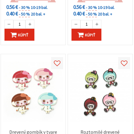
0.56 €
0.56 €
- 30 %
10-19 bal.
- 30 %
10-19 bal.
0.40 €
0.40 €
- 50 %
20 bal. +
- 50 %
20 bal. +
KÚPIŤ
KÚPIŤ
Drevený gombík v tvare
Roztomilé drevené