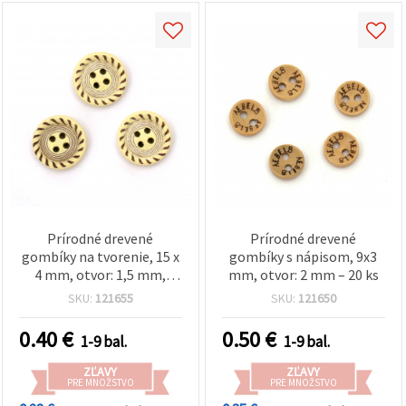
Prírodné drevené
Prírodné drevené
gombíky na tvorenie, 15 x
gombíky s nápisom, 9x3
4 mm, otvor: 1,5 mm,
mm, otvor: 2 mm – 20 ks
svetložlté - 10 ks
SKU:
121655
SKU:
121650
0.40
€
0.50
€
1-9 bal.
1-9 bal.
ZĽAVY
ZĽAVY
PRE MNOŽSTVO
PRE MNOŽSTVO