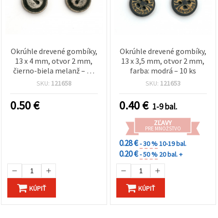
Okrúhle drevené gombíky,
Okrúhle drevené gombíky,
13 x 4 mm, otvor 2 mm,
13 x 3,5 mm, otvor 2 mm,
čierno-biela melanž – 10
farba: modrá – 10 ks
ks
SKU:
121658
SKU:
121653
0.50
€
0.40
€
1-9 bal.
ZĽAVY
PRE MNOŽSTVO
0.28 €
- 30 %
10-19 bal.
0.20 €
- 50 %
20 bal. +
KÚPIŤ
KÚPIŤ