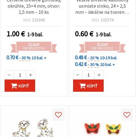
okrúhle, 15×4 mm, otvor:
usmiate slnko, 24 × 2,5
1,5 mm – 10 ks
mm – ideálne na tvorenie,
scrapbooking a kreatívne
SKU:
121645
SKU:
121574
DIY dekorácie, sada 10 ks
1.00
€
0.60
€
1-9 bal.
1-9 bal.
ZĽAVY
ZĽAVY
PRE MNOŽSTVO
PRE MNOŽSTVO
0.70 €
0.48 €
- 30 %
10 bal. +
- 20 %
10-19 bal.
0.42 €
- 30 %
20 bal. +
KÚPIŤ
KÚPIŤ