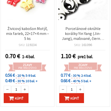
Živicový kabošon Motýľ,
Porcelánové okrúhle
mix farieb, 22×17×4 mm –
korálky Yin Yang (Jin-
5 ks
Jang), maľované, čierno-
biele, 10 mm, otvor 2,5
SKU:
119234
SKU:
161096
mm – 5 ks
0.70
€
1.10
€
1-4 bal.
pre1 bal.
ZĽAVY
ZĽAVY
PRE MNOŽSTVO
PRE MNOŽSTVO
0.56 €
0.77 €
- 20 %
5-9 bal.
- 30 %
2-4 bal.
0.49 €
0.66 €
- 30 %
10 bal. +
- 40 %
5 bal. +
KÚPIŤ
KÚPIŤ