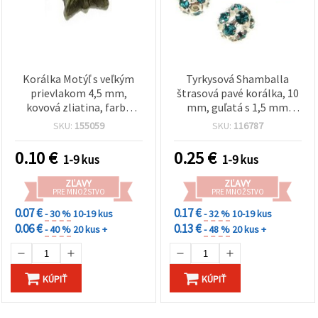
Korálka Motýľ s veľkým
Tyrkysová Shamballa
prievlakom 4,5 mm,
štrasová pavé korálka, 10
kovová zliatina, farba
mm, guľatá s 1,5 mm
antik bronz, 13×12×7 mm,
otvorom – na DIY tvorbu
SKU:
155059
SKU:
116787
3D reliéf, vintage – na
šperkov, korálkovanie,
šperky, náramky a
náramky a náhrdelníky
0.10
€
0.25
€
1-9 kus
1-9 kus
náhrdelníky – EM ART
ZĽAVY
ZĽAVY
PRE MNOŽSTVO
PRE MNOŽSTVO
0.07 €
0.17 €
- 30 %
10-19 kus
- 32 %
10-19 kus
0.06 €
0.13 €
- 40 %
20 kus +
- 48 %
20 kus +
KÚPIŤ
KÚPIŤ