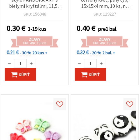
bielymi kryštálmi, 11,5–
15x15x4 mm, 10 ks, na
12,5 × 7 mm, prievlak 5
šperky a kreatívne
SKU:
156046
SKU:
119227
mm
tvorenie
0.30
€
0.40
€
1-19 kus
pre1 bal.
ZĽAVY
ZĽAVY
PRE MNOŽSTVO
PRE MNOŽSTVO
0.21 €
0.32 €
- 30 %
20 kus +
- 20 %
2 bal. +
KÚPIŤ
KÚPIŤ