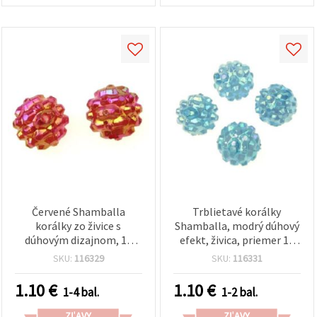
Červené Shamballa
Trblietavé korálky
korálky zo živice s
Shamballa, modrý dúhový
dúhovým dizajnom, 18
efekt, živica, priemer 18
mm, otvor 2 mm – ideálne
mm, otvor 2 mm, balenie
SKU:
116329
SKU:
116331
na bižutériu, doplnky a DIY
4 ks
tvorenie – sada 4 ks
1.10
€
1.10
€
1-4 bal.
1-2 bal.
ZĽAVY
ZĽAVY