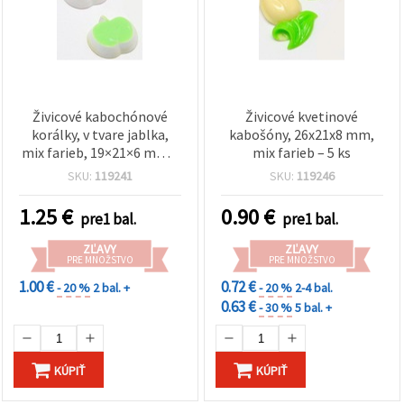
Živicové kabochónové
Živicové kvetinové
korálky, v tvare jablka,
kabošóny, 26x21x8 mm,
mix farieb, 19×21×6 mm –
mix farieb – 5 ks
5 ks
SKU:
119241
SKU:
119246
1.25
€
0.90
€
pre1 bal.
pre1 bal.
ZĽAVY
ZĽAVY
PRE MNOŽSTVO
PRE MNOŽSTVO
1.00 €
0.72 €
- 20 %
2 bal. +
- 20 %
2-4 bal.
0.63 €
- 30 %
5 bal. +
KÚPIŤ
KÚPIŤ