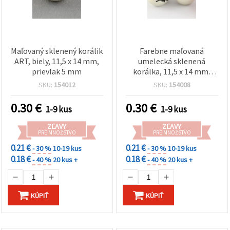
Maľovaný sklenený korálik
Farebne maľovaná
ART, biely, 11,5 x 14 mm,
umelecká sklenená
prievlak 5 mm
korálka, 11,5 x 14 mm,
otvor 5 mm – mix farieb –
SKU:
154012
SKU:
154008
ideálna na kreatívne DIY
šperky
0.30
€
0.30
€
1-9 kus
1-9 kus
ZĽAVY
ZĽAVY
PRE MNOŽSTVO
PRE MNOŽSTVO
0.21 €
0.21 €
- 30 %
10-19 kus
- 30 %
10-19 kus
0.18 €
0.18 €
- 40 %
20 kus +
- 40 %
20 kus +
KÚPIŤ
KÚPIŤ