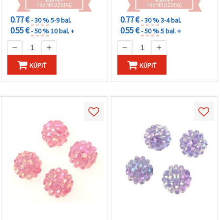
PRE MNOŽSTVO
PRE MNOŽSTVO
0.77 €
0.77 €
- 30 %
5-9 bal.
- 30 %
3-4 bal.
0.55 €
0.55 €
- 50 %
10 bal. +
- 50 %
5 bal. +
KÚPIŤ
KÚPIŤ