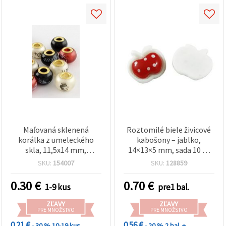
Maľovaná sklenená
Roztomilé biele živicové
korálka z umeleckého
kabošony – jablko,
skla, 11,5x14 mm,
14×13×5 mm, sada 10 ks
prievlak: 5 mm
na šperky a kreatívne DIY
SKU:
154007
SKU:
128859
projekty
0.30
€
0.70
€
1-9 kus
pre1 bal.
ZĽAVY
ZĽAVY
PRE MNOŽSTVO
PRE MNOŽSTVO
0.21 €
0.56 €
- 30 %
10-19 kus
- 20 %
2 bal. +