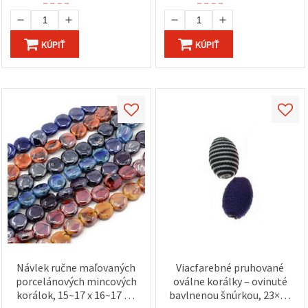
KÚPIŤ
KÚPIŤ
Návlek ručne maľovaných
Viacfarebné pruhované
porcelánových mincových
oválne korálky – ovinuté
korálok, 15~17 x 16~17 x 7
bavlnenou šnúrkou, 23×16