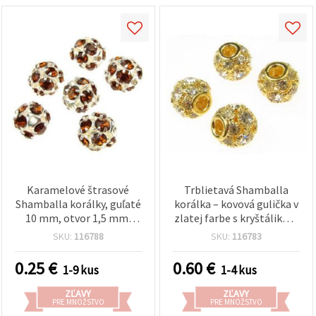
Karamelové štrasové
Trblietavá Shamballa
Shamballa korálky, guľaté
korálka – kovová gulička v
10 mm, otvor 1,5 mm,
zlatej farbe s kryštálikmi,
kovový základ – trblietavé
13x11 mm, otvor 5 mm,
SKU:
116788
SKU:
116783
na výrobu šperkov,
na výrobu šperkov
náramkov a náhrdelníkov
0.25
€
0.60
€
1-9 kus
1-4 kus
ZĽAVY
ZĽAVY
PRE MNOŽSTVO
PRE MNOŽSTVO