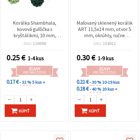
Korálka Shambhala,
Maľovaný sklenený korálik
kovová guľôčka s
ART 11,5x14 mm, otvor 5
kryštálikmi, 10 mm,
mm, okrúhly, ručne
otvor: 1 mm, mix farieb
maľovaný vzor
SKU:
116696
SKU:
154011
0.25
€
0.30
€
1-4 kus
1-9 kus
ZĽAVY
ZĽAVY
PRE MNOŽSTVO
PRE MNOŽSTVO
0.17 €
0.21 €
- 32 %
5 kus +
- 30 %
10-19 kus
0.18 €
- 40 %
20 kus +
KÚPIŤ
KÚPIŤ