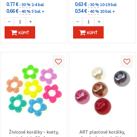
0.77 €
0.63 €
- 30 %
2-4 bal.
- 30 %
10-19 bal.
0.66 €
0.54 €
- 40 %
5 bal. +
- 40 %
20 bal. +
KÚPIŤ
KÚPIŤ
Živicové korálky – kvety,
ART plastové korálky,