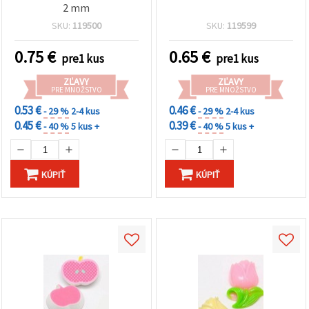
2 mm
SKU:
119500
SKU:
119599
0.75
€
0.65
€
pre1 kus
pre1 kus
ZĽAVY
ZĽAVY
PRE MNOŽSTVO
PRE MNOŽSTVO
0.53 €
0.46 €
- 29 %
2-4 kus
- 29 %
2-4 kus
0.45 €
0.39 €
- 40 %
5 kus +
- 40 %
5 kus +
KÚPIŤ
KÚPIŤ