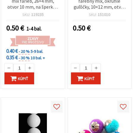
mix farieb, 26×4 mm,
farebný mix, okrúhle
otvor 10 mm, na šperky a
guľôčky, 10×12 mm, otvor
kreatívne tvorenie – 5 ks
5 mm – 5 ks
SKU:
119235
SKU:
151010
0.50
€
0.50
€
1-4 bal.
ZĽAVY
PRE MNOŽSTVO
0.40 €
- 20 %
5-9 bal.
0.35 €
- 30 %
10 bal. +
KÚPIŤ
KÚPIŤ