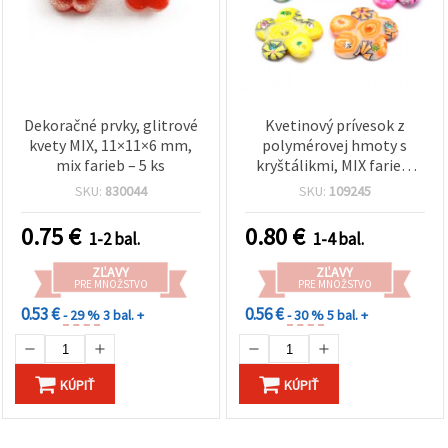
Dekoračné prvky, glitrové
Kvetinový prívesok z
kvety MIX, 11×11×6 mm,
polymérovej hmoty s
mix farieb – 5 ks
kryštálikmi, MIX farieb,
24x24x3mm, otvor:
SKU:
830044
SKU:
109245
1.5mm, 5 ks
0.75
€
0.80
€
1-2 bal.
1-4 bal.
ZĽAVY
ZĽAVY
PRE MNOŽSTVO
PRE MNOŽSTVO
0.53 €
0.56 €
- 29 %
3 bal. +
- 30 %
5 bal. +
KÚPIŤ
KÚPIŤ