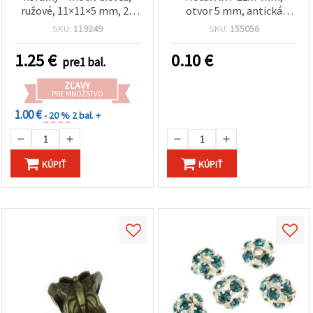
ružové, 11×11×5 mm, 20
otvor 5 mm, antická
ks
strieborná farba
SKU:
119249
SKU:
155056
1.25
€
0.10
€
pre1 bal.
ZĽAVY
PRE MNOŽSTVO
1.00 €
- 20 %
2 bal. +
KÚPIŤ
KÚPIŤ