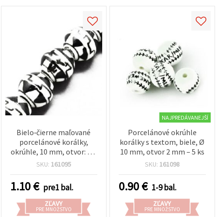
NAJPREDÁVANEJŠÍ
Bielo‑čierne maľované
Porcelánové okrúhle
porcelánové korálky,
korálky s textom, biele, Ø
okrúhle, 10 mm, otvor: 2,5
10 mm, otvor 2 mm – 5 ks
mm – 5 ks
SKU:
161095
SKU:
161098
1.10
€
0.90
€
pre1 bal.
1-9 bal.
ZĽAVY
ZĽAVY
PRE MNOŽSTVO
PRE MNOŽSTVO