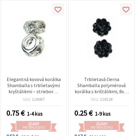
Elegantná kovová korálka
Trblietavá čierna
Shamballa s trblietavými
Shamballa polymérová
kryštálikmi – strieborná
korálka s krištálikmi, 8x10
farba, 9 x 16 mm, otvor 8
mm, prievlak 1 mm –
SKU:
116087
SKU:
116128
mm
ideálna na šperky, doplnky
a DIY tvorenie
0.75
€
0.25
€
1-4 kus
1-9 kus
ZĽAVY
ZĽAVY
PRE MNOŽSTVO
PRE MNOŽSTVO