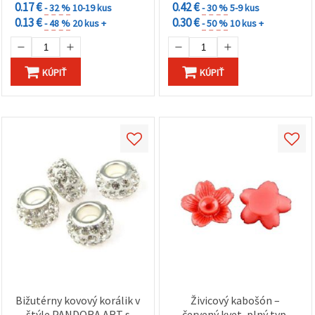
0.17 €
0.42 €
- 32 %
10-19 kus
- 30 %
5-9 kus
0.13 €
0.30 €
- 48 %
20 kus +
- 50 %
10 kus +
KÚPIŤ
KÚPIŤ
Bižutérny kovový korálik v
Živicový kabošón –
štýle PANDORA ART s
červený kvet, plný typ,