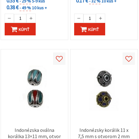
0.53 €
0.17 €
- 29 %
5-9 kus
- 32 %
10 kus +
0.38 €
- 49 %
10 kus +
KÚPIŤ
KÚPIŤ
Indonézska oválna
Indonézsky korálik 11 x
korálka 13×11 mm, otvor
7,5 mm s otvorom 2 mm