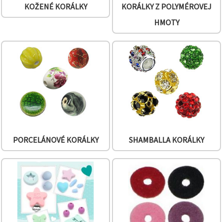
cookie a
KOŽENÉ KORÁLKY
KORÁLKY Z POLYMÉROVEJ
kliknutím
na tlačidlo
HMOTY
"Uložiť"
Prijať
všetko
Nastavenia
PORCELÁNOVÉ KORÁLKY
SHAMBALLA KORÁLKY