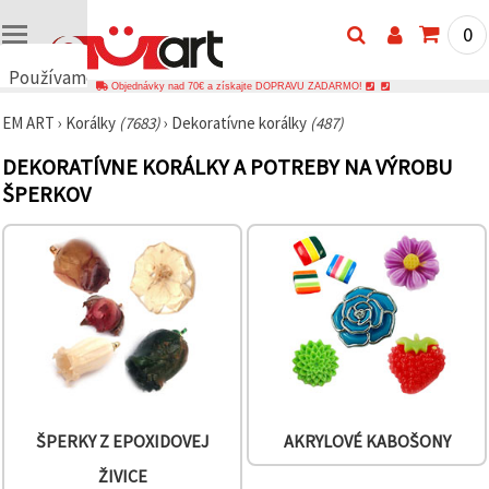
0
Používame
Objednávky nad 70€ a získajte DOPRAVU ZADARMO!
cookies
EM ART
›
Korálky
(7683)
›
Dekoratívne korálky
(487)
🍪
Používame
DEKORATÍVNE KORÁLKY A POTREBY NA VÝROBU
cookies a
podobné
ŠPERKOV
technológie,
aby sme
zabezpečili
správne
fungovanie
webovej
stránky,
zlepšili váš
používateľský
zážitok a s
vaším
súhlasom
analyzovali
návštevnosť
ŠPERKY Z EPOXIDOVEJ
AKRYLOVÉ KABOŠONY
a
zobrazovali
ŽIVICE
relevantnejší