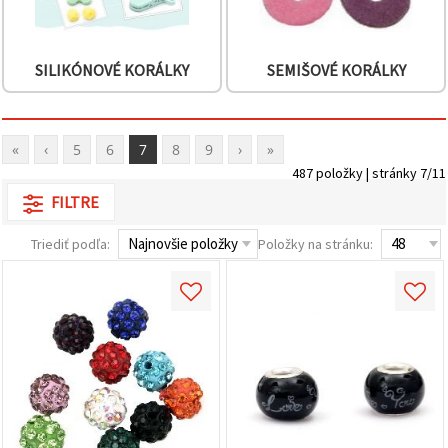
SILIKÓNOVÉ KORÁLKY
SEMIŠOVÉ KORÁLKY
«
‹
5
6
7
8
9
›
»
487 položky | stránky 7/11
FILTRE
Triediť podľa:
Položky na stránku: