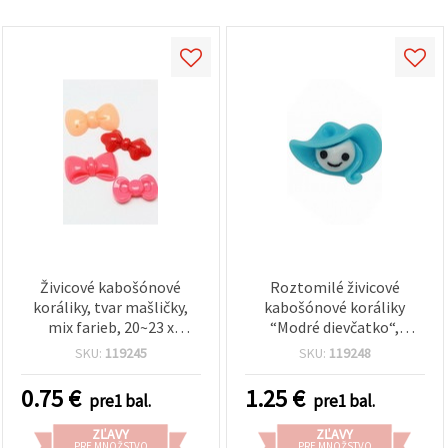
Živicové kabošónové
Roztomilé živicové
koráliky, tvar mašličky,
kabošónové koráliky
mix farieb, 20~23 x
“Modré dievčatko“,
10,5~14 x 4~5 mm - 5 ks
12×8×5 mm – sada 20 ks
SKU:
119245
SKU:
119248
na šperky a DIY tvorenie
0.75
€
1.25
€
pre1 bal.
pre1 bal.
ZĽAVY
ZĽAVY
PRE MNOŽSTVO
PRE MNOŽSTVO