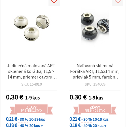
Jedinečná maľovaná ART
Maľovaná sklenená
sklenená korálka, 11,5 ×
korálka ART, 11,5x14 mm,
14 mm, priemer otvoru 5
prievlak 5 mm, farebný
mm – ideálna na ručne
vzor
SKU:
154010
SKU:
154009
vyrábané šperky a
kreatívne tvorenie
0.30
€
0.30
€
1-9 kus
1-9 kus
ZĽAVY
ZĽAVY
PRE MNOŽSTVO
PRE MNOŽSTVO
0.21 €
0.21 €
- 30 %
10-19 kus
- 30 %
10-19 kus
0.18 €
0.18 €
- 40 %
20 kus +
- 40 %
20 kus +