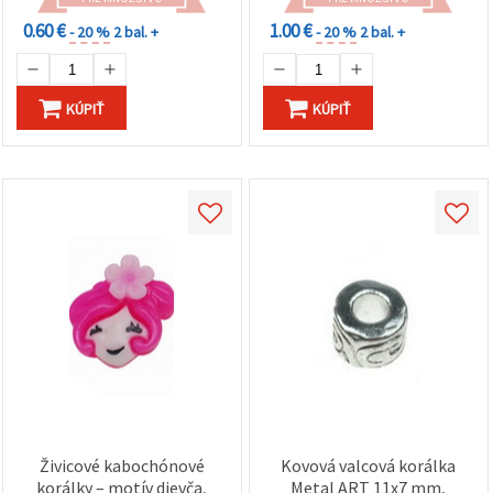
0.60 €
1.00 €
- 20 %
2 bal. +
- 20 %
2 bal. +
KÚPIŤ
KÚPIŤ
Živicové kabochónové
Kovová valcová korálka
korálky – motív dievča,
Metal ART 11x7 mm,