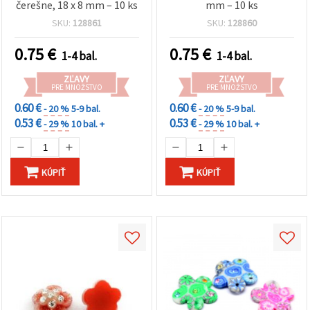
čerešne, 18 x 8 mm – 10 ks
mm – 10 ks
SKU:
128861
SKU:
128860
0.75
€
0.75
€
1-4 bal.
1-4 bal.
ZĽAVY
ZĽAVY
PRE MNOŽSTVO
PRE MNOŽSTVO
0.60 €
0.60 €
- 20 %
5-9 bal.
- 20 %
5-9 bal.
0.53 €
0.53 €
- 29 %
10 bal. +
- 29 %
10 bal. +
KÚPIŤ
KÚPIŤ