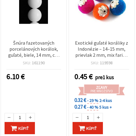
Šnúra fazetovaných
Exotické guľaté koráliky z
porcelánových korálok,
Indonézie – 14–15 mm,
guľaté, biele, 14 mm, cca
prievlak 2 mm, mix farieb
28 ks
– ideálne na výrazné
SKU:
161190
SKU:
119598
šperky, módne ozdoby a
DIY tvorenie
6.10
€
0.45
€
pre1 kus
ZĽAVY
PRE MNOŽSTVO
0.32 €
- 29 %
2-4 kus
0.27 €
- 40 %
5 kus +
KÚPIŤ
KÚPIŤ