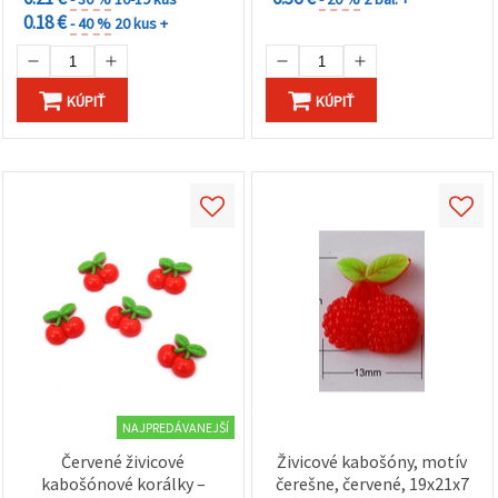
0.18 €
- 40 %
20 kus +
KÚPIŤ
KÚPIŤ
NAJPREDÁVANEJŠÍ
Červené živicové
Živicové kabošóny, motív
kabošónové korálky –
čerešne, červené, 19x21x7