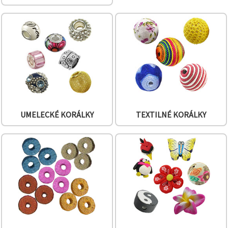
obsah a
reklamu, aj
s pomocou
našich
partnerov
pre
analytiku a
marketing.
Môžete
súhlasiť s
používaním
všetkých
súborov
UMELECKÉ KORÁLKY
TEXTILNÉ KORÁLKY
cookie
kliknutím
na "Prijať
všetky!"
Alebo
môžete
uviesť svoje
preferencie
v
Nastaveniach
výberom
daného
typu
súborov