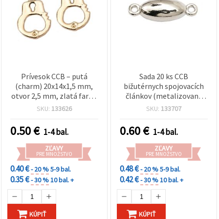
Prívesok CCB – putá
Sada 20 ks CCB
(charm) 20x14x1,5 mm,
bižutérnych spojovacích
otvor 2,5 mm, zlatá farba
článkov (metalizovaný
– 5 ks
plast), v striebornom
SKU:
133626
SKU:
133707
odtieni, 22 x 7 mm, otvor
1,5 mm – na tvorbu
0.50
€
0.60
€
1-4 bal.
1-4 bal.
šperkov, náramkov,
náhrdelníkov a kreatívne
ZĽAVY
ZĽAVY
projekty
PRE MNOŽSTVO
PRE MNOŽSTVO
0.40 €
0.48 €
- 20 %
5-9 bal.
- 20 %
5-9 bal.
0.35 €
0.42 €
- 30 %
10 bal. +
- 30 %
10 bal. +
KÚPIŤ
KÚPIŤ