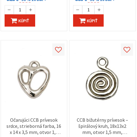
KÚPIŤ
KÚPIŤ
Očarujúci CCB prívesok
CCB bižutérny prívesok –
srdce, strieborná farba, 16
špirálový kruh, 18x13x2
x 14 x 3,5 mm, otvor 1,5
mm, otvor 1,5 mm,