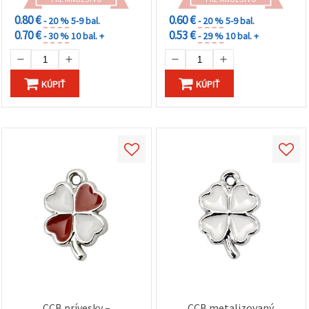
0.80 €
0.60 €
- 20 %
5-9 bal.
- 20 %
5-9 bal.
0.70 €
0.53 €
- 30 %
10 bal. +
- 29 %
10 bal. +
KÚPIŤ
KÚPIŤ
CCB prívesky –
CCB metalizovaný