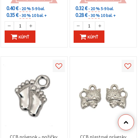
0.40 €
0.32 €
- 20 %
5-9 bal.
- 20 %
5-9 bal.
0.35 €
0.28 €
- 30 %
10 bal. +
- 30 %
10 bal. +
KÚPIŤ
KÚPIŤ
CCB prívesok – nožičky,
CCB plastové prívesky