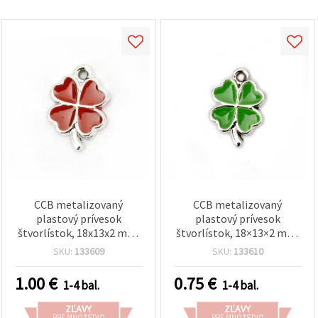
CCB metalizovaný
CCB metalizovaný
plastový prívesok
plastový prívesok
štvorlístok, 18x13x2 mm,
štvorlístok, 18×13×2 mm,
otvor 1,5 mm, červená - 5
otvor 1,5 mm, zelený - 5
SKU:
133609
SKU:
133610
ks
ks
1.00
€
0.75
€
1-4 bal.
1-4 bal.
ZĽAVY
ZĽAVY
PRE MNOŽSTVO
PRE MNOŽSTVO