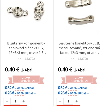
Bižutérny komponent –
Bižutérne konektory CCB,
spojovací článok CCB,
metalizované, strieborná
13×6×3 mm, otvor 1,5
farba, 12×3 mm, otvor 1
mm, strieborný – 50 ks
mm, na náramky a
SKU:
133702
SKU:
133709
náhrdelníky, balenie 50 ks
0.40
€
0.40
€
1-4 bal.
1-4 bal.
ZĽAVY
ZĽAVY
PRE MNOŽSTVO
PRE MNOŽSTVO
0.32 €
0.32 €
- 20 %
5-9 bal.
- 20 %
5-9 bal.
0.28 €
0.28 €
- 30 %
10 bal. +
- 30 %
10 bal. +