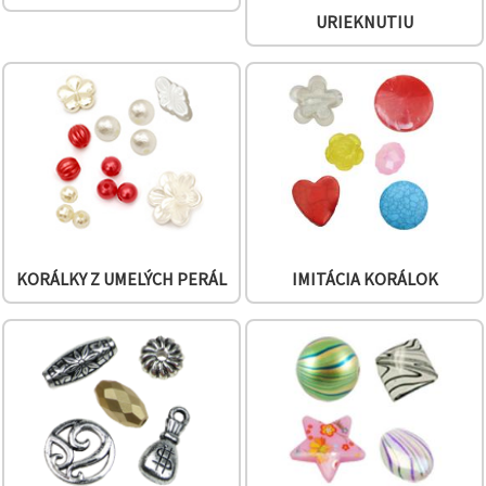
cookie a
kliknutím
URIEKNUTIU
na tlačidlo
"Uložiť"
Prijať
všetko
Nastavenia
KORÁLKY Z UMELÝCH PERÁL
IMITÁCIA KORÁLOK