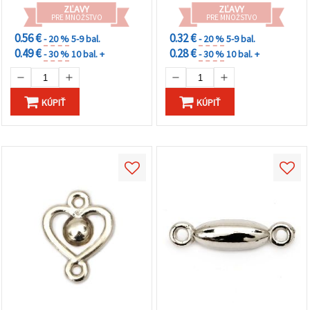
ZĽAVY
ZĽAVY
PRE MNOŽSTVO
PRE MNOŽSTVO
0.56 €
0.32 €
- 20 %
5-9 bal.
- 20 %
5-9 bal.
0.49 €
0.28 €
- 30 %
10 bal. +
- 30 %
10 bal. +
KÚPIŤ
KÚPIŤ