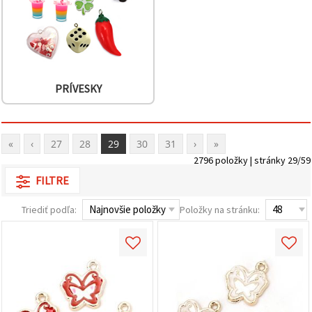
PRÍVESKY
«
‹
27
28
29
30
31
›
»
2796 položky | stránky 29/59
FILTRE
Triediť podľa:
Položky na stránku: