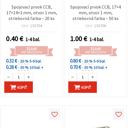
Spojovací prvok CCB,
Spojovací prvok CCB, 17×4
17×14×3 mm, otvor 1 mm,
mm, otvor 1 mm,
strieborná farba – 20 ks
strieborná farba – 50 ks
SKU:
133704
SKU:
133706
0.40
€
1.00
€
1-4 bal.
1-4 bal.
ZĽAVY
ZĽAVY
PRE MNOŽSTVO
PRE MNOŽSTVO
0.32 €
0.80 €
- 20 %
5-9 bal.
- 20 %
5-9 bal.
0.28 €
0.70 €
- 30 %
10 bal. +
- 30 %
10 bal. +
KÚPIŤ
KÚPIŤ