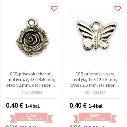
CCB prívesok (charm),
CCB prívesok v tvare
motív ruže, 18x14x5 mm,
motýľa, 16 × 12 × 3 mm,
otvor: 2 mm, v striebornej
otvor 2,5 mm, strieborné
farbe - 20 ks
prevedenie – 20 ks
SKU:
133994
SKU:
133964
0.40
€
0.40
€
1-4 bal.
1-4 bal.
ZĽAVY
ZĽAVY
PRE MNOŽSTVO
PRE MNOŽSTVO