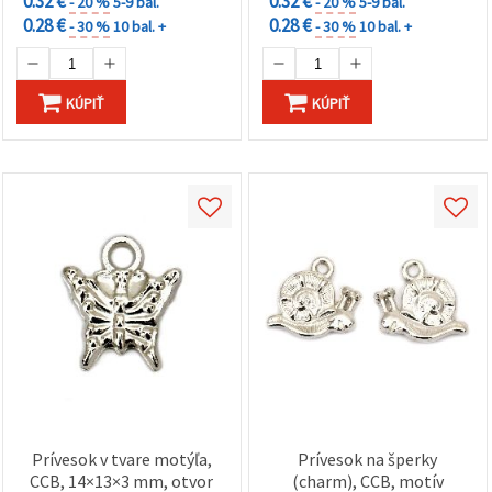
0.32 €
0.32 €
- 20 %
5-9 bal.
- 20 %
5-9 bal.
0.28 €
0.28 €
- 30 %
10 bal. +
- 30 %
10 bal. +
KÚPIŤ
KÚPIŤ
Prívesok v tvare motýľa,
Prívesok na šperky
CCB, 14×13×3 mm, otvor
(charm), CCB, motív