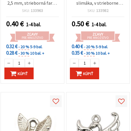
2,5 mm, strieborná farba
slimáka, v striebornej
– 20 ks
farbe, 17x16x3 mm, otvor
SKU:
133963
SKU:
133982
1 mm – balenie 20 ks
0.40
€
0.50
€
1-4 bal.
1-4 bal.
ZĽAVY
ZĽAVY
PRE MNOŽSTVO
PRE MNOŽSTVO
0.32 €
0.40 €
- 20 %
5-9 bal.
- 20 %
5-9 bal.
0.28 €
0.35 €
- 30 %
10 bal. +
- 30 %
10 bal. +
KÚPIŤ
KÚPIŤ