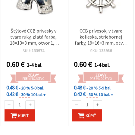
Štýlové CCB prívesky v
CCB prívesok, v tvare
tvare ruky, zlatá farba,
kolieska, striebornej
18×13×3 mm, otvor 1,5
farby, 19×16×3 mm, otvor
mm – sada 20 ks
1,5 mm – 20 ks
SKU:
133974
SKU:
133986
0.60
€
0.60
€
1-4 bal.
1-4 bal.
ZĽAVY
ZĽAVY
PRE MNOŽSTVO
PRE MNOŽSTVO
0.48 €
0.48 €
- 20 %
5-9 bal.
- 20 %
5-9 bal.
0.42 €
0.42 €
- 30 %
10 bal. +
- 30 %
10 bal. +
KÚPIŤ
KÚPIŤ