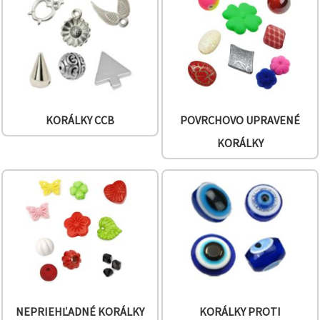
obsah a
reklamu, aj
s pomocou
našich
partnerov
pre
analytiku a
marketing.
Môžete
súhlasiť s
KORÁLKY CCB
POVRCHOVO UPRAVENÉ
používaním
všetkých
KORÁLKY
súborov
cookie
kliknutím
na "Prijať
všetky!"
Alebo
môžete
uviesť svoje
preferencie
v
Nastaveniach
výberom
daného
typu
súborov
NEPRIEHĽADNÉ KORÁLKY
KORÁLKY PROTI