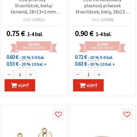
štvorlístok, biela/
plastový prívesok
červená, 18×13×2 mm,
štvorlístok, biely, 18x13x2
otvor 1,5 mm – na výrobu
mm, otvor 1,5 mm – 5 ks
SKU:
133611
SKU:
133608
šperkov, náramkov,
náhrdelníkov a marteníc,
0.75
€
0.90
€
1-4 bal.
1-4 bal.
balenie 5 ks
ZĽAVY
ZĽAVY
PRE MNOŽSTVO
PRE MNOŽSTVO
0.60 €
0.72 €
- 20 %
5-9 bal.
- 20 %
5-9 bal.
0.53 €
0.63 €
- 29 %
10 bal. +
- 30 %
10 bal. +
KÚPIŤ
KÚPIŤ