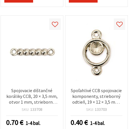
Spojovacie dištančné
Spoľahlivé CCB spojovacie
koráliky CCB, 20 × 3,5 mm,
komponenty, strieborný
otvor 1 mm, strieborný
odtieň, 19 × 12 × 3,5 mm,
odtieň – balenie 50 ks
otvor 1,5 mm – sada 20 ks
SKU:
133708
SKU:
133703
0.70
€
0.40
€
1-4 bal.
1-4 bal.