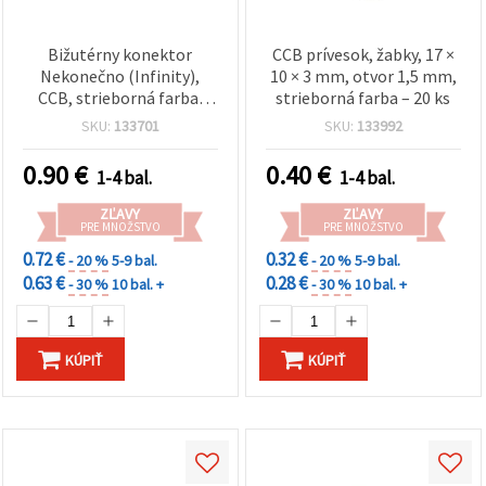
Bižutérny konektor
CCB prívesok, žabky, 17 ×
Nekonečno (Infinity),
10 × 3 mm, otvor 1,5 mm,
CCB, strieborná farba,
strieborná farba – 20 ks
29×13×3 mm – 25 ks
SKU:
133701
SKU:
133992
0.90
€
0.40
€
1-4 bal.
1-4 bal.
ZĽAVY
ZĽAVY
PRE MNOŽSTVO
PRE MNOŽSTVO
0.72 €
0.32 €
- 20 %
5-9 bal.
- 20 %
5-9 bal.
0.63 €
0.28 €
- 30 %
10 bal. +
- 30 %
10 bal. +
KÚPIŤ
KÚPIŤ