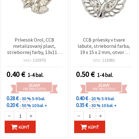
Prívesok Orol, CCB
CCB prívesky v tvare
metalizovaný plast,
labute, strieborná farba,
striebornej farby, 13x11x4
19 x 15 x 2 mm, otvor 1
mm, otvor 2 mm, na
mm, balenie 20 ks, na
SKU:
133970
SKU:
133981
výrobu šperkov - 20 ks
výrobu šperkov, náramkov
a náhrdelníkov
0.40
€
0.50
€
1-4 bal.
1-4 bal.
ZĽAVY
ZĽAVY
PRE MNOŽSTVO
PRE MNOŽSTVO
0.28 €
0.40 €
- 30 %
5-9 bal.
- 20 %
5-9 bal.
0.20 €
0.35 €
- 50 %
10 bal. +
- 30 %
10 bal. +
KÚPIŤ
KÚPIŤ