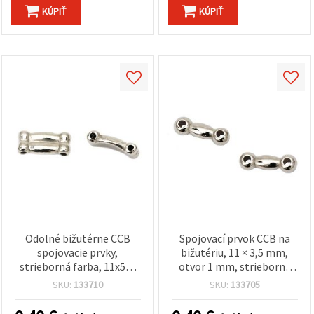
KÚPIŤ
KÚPIŤ
Odolné bižutérne CCB
Spojovací prvok CCB na
spojovacie prvky,
bižutériu, 11 × 3,5 mm,
strieborná farba, 11x5x3
otvor 1 mm, strieborná
mm, otvor 1 mm –
farba, balenie 50 ks
SKU:
133710
SKU:
133705
balenie 50 ks