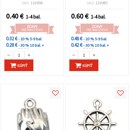
mm – sada 20 ks
strieborná farba – 20 ks
SKU:
133996
SKU:
133985
0.40
€
0.60
€
1-4 bal.
1-4 bal.
ZĽAVY
ZĽAVY
PRE MNOŽSTVO
PRE MNOŽSTVO
0.32 €
0.48 €
- 20 %
5-9 bal.
- 20 %
5-9 bal.
0.28 €
0.42 €
- 30 %
10 bal. +
- 30 %
10 bal. +
KÚPIŤ
KÚPIŤ