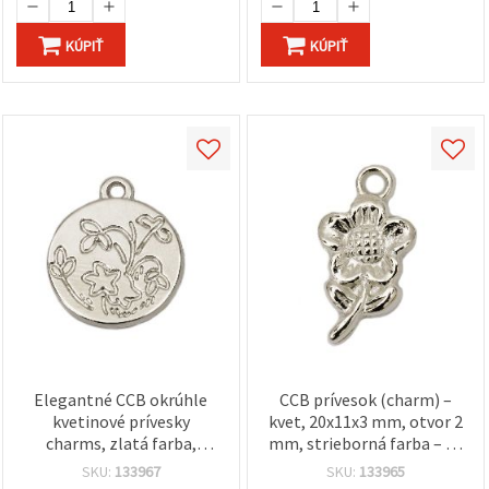
KÚPIŤ
KÚPIŤ
Elegantné CCB okrúhle
CCB prívesok (charm) –
kvetinové prívesky
kvet, 20x11x3 mm, otvor 2
charms, zlatá farba,
mm, strieborná farba – 20
21x18x2 mm, prievlak 2
ks
SKU:
133967
SKU:
133965
mm – sada 20 ks