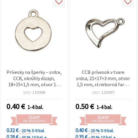
Prívesky na šperky – srdce,
CCB prívesok v tvare
CCB, okrúhly dizajn,
srdca, 21×17×3 mm, otvor
18×15×1,5 mm, otvor 1,5
1,5 mm, strieborná farba
mm, striebornej farby –
– balenie 20 ks
SKU:
133998
SKU:
133997
20 ks
0.40
€
0.50
€
1-4 bal.
1-4 bal.
ZĽAVY
ZĽAVY
PRE MNOŽSTVO
PRE MNOŽSTVO
0.32 €
0.40 €
- 20 %
5-9 bal.
- 20 %
5-9 bal.
0.28 €
0.35 €
- 30 %
10 bal. +
- 30 %
10 bal. +