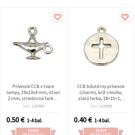
Prívesok CCB v tvare
CCB bižutérny prívesok
lampy, 19x23x4 mm, otvor
(charm), kríž v kruhu,
2 mm, strieborná farba –
zlatá farba, 18×15×1,5
20 ks
mm, otvor 1,5 mm –
SKU:
133983
SKU:
133999
balenie 20 ks
0.50
€
0.40
€
1-4 bal.
1-4 bal.
ZĽAVY
ZĽAVY
PRE MNOŽSTVO
PRE MNOŽSTVO