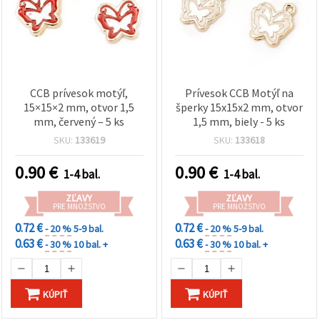
CCB prívesok motýľ,
Prívesok CCB Motýľ na
15×15×2 mm, otvor 1,5
šperky 15x15x2 mm, otvor
mm, červený – 5 ks
1,5 mm, biely - 5 ks
SKU:
133619
SKU:
133618
0.90
€
0.90
€
1-4 bal.
1-4 bal.
ZĽAVY
ZĽAVY
PRE MNOŽSTVO
PRE MNOŽSTVO
0.72 €
0.72 €
- 20 %
5-9 bal.
- 20 %
5-9 bal.
0.63 €
0.63 €
- 30 %
10 bal. +
- 30 %
10 bal. +
KÚPIŤ
KÚPIŤ