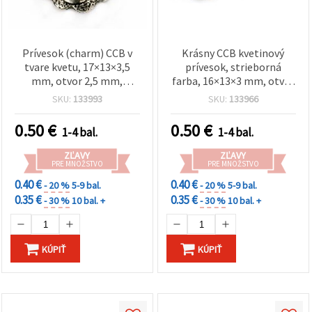
Prívesok (charm) CCB v
Krásny CCB kvetinový
tvare kvetu, 17×13×3,5
prívesok, strieborná
mm, otvor 2,5 mm,
farba, 16×13×3 mm, otvor
balenie 20 ks
2 mm – balenie 20 ks
SKU:
133993
SKU:
133966
0.50
€
0.50
€
1-4 bal.
1-4 bal.
ZĽAVY
ZĽAVY
PRE MNOŽSTVO
PRE MNOŽSTVO
0.40 €
0.40 €
- 20 %
5-9 bal.
- 20 %
5-9 bal.
0.35 €
0.35 €
- 30 %
10 bal. +
- 30 %
10 bal. +
KÚPIŤ
KÚPIŤ