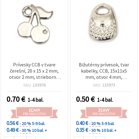
Prívesky CCB v tvare
Bižutérny prívesok, tvar
čerešní, 20 x 15 x 2 mm,
kabelky, CCB, 15x11x5
otvor 2 mm, striebornej
mm, otvor 4 mm,
farby – 20 ks
strieborná farba – 20 ks
SKU:
133976
SKU:
133973
0.70
€
0.50
€
1-4 bal.
1-4 bal.
ZĽAVY
ZĽAVY
PRE MNOŽSTVO
PRE MNOŽSTVO
0.56 €
0.40 €
- 20 %
5-9 bal.
- 20 %
5-9 bal.
0.49 €
0.35 €
- 30 %
10 bal. +
- 30 %
10 bal. +